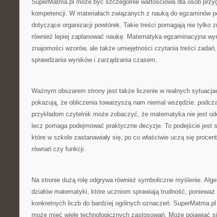
SuperMatma.pl może być szczególnie wartościowa dla osób przyg
kompetencji. W materiałach związanych z nauką do egzaminów po
dotyczące organizacji powtórek. Takie treści pomagają nie tylko z
również lepiej zaplanować naukę. Matematyka egzaminacyjna wy
znajomości wzorów, ale także umiejętności czytania treści zadań,
sprawdzania wyników i zarządzania czasem.
Ważnym obszarem strony jest także liczenie w realnych sytuacjach
pokazują, że obliczenia towarzyszą nam niemal wszędzie: podcz
przykładom czytelnik może zobaczyć, że matematyka nie jest od
lecz pomaga podejmować praktyczne decyzje. To podejście jest 
które w szkole zastanawiały się, po co właściwie uczą się procent
równań czy funkcji.
Na stronie dużą rolę odgrywa również symboliczne myślenie. Alg
działów matematyki, które uczniom sprawiają trudność, ponieważ
konkretnych liczb do bardziej ogólnych oznaczeń. SuperMatma.pl 
może mieć wiele technologicznych zastosowań. Może pojawiać si