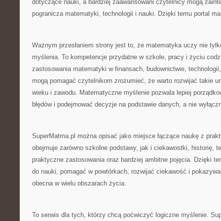
dotyczące nauki, a bardziej zaawansowani czytelnicy mogą zaint
pogranicza matematyki, technologii i nauki. Dzięki temu portal m
Ważnym przesłaniem strony jest to, że matematyka uczy nie tylko
myślenia. To kompetencje przydatne w szkole, pracy i życiu cod
zastosowania matematyki w finansach, budownictwie, technologii,
mogą pomagać czytelnikom zrozumieć, że warto rozwijać takie um
wieku i zawodu. Matematyczne myślenie pozwala lepiej porządko
błędów i podejmować decyzje na podstawie danych, a nie wyłącznie
SuperMatma.pl można opisać jako miejsce łączące naukę z prak
obejmuje zarówno szkolne podstawy, jak i ciekawostki, historię, t
praktyczne zastosowania oraz bardziej ambitne pojęcia. Dzięki t
do nauki, pomagać w powtórkach, rozwijać ciekawość i pokazywa
obecna w wielu obszarach życia.
To serwis dla tych, którzy chcą poćwiczyć logiczne myślenie. Su