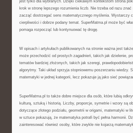
jest tylko dla wybranych. Dzięki ciekawym kontekstom strona po
krok w stronę lepszego rozumienia liczb. Nie trzeba od razu znać
zacząć dostrzegać sens matematycznego myślenia. Wystarczy c
cierpliwości i dobrze podany temat. SuperMatma.pl może być wła
pomaga rozpocząć lub kontynuować tę drogę.
W opisach i artykułach publikowanych na stronie ważna jest także
może przechodzić od prostych zagadnień, takich jak dzielenie, pro
tematów bardziej złożonych, takich jak szeregi, prawdopodobieństw
algorytmy. Taki układ sprzyja stopniowemu poszerzaniu wiedzy. 
matematyki w jednej kategorii, lecz pokazuje ją jako sieć powiąza
SuperMatma.pl to także dobre miejsce dla osób, które lubią odkr
kulturą, sztuką i historią. Liczby, proporcje, symetrie i wzory są o
dotyczące złotego podziału, geometrii w origami, matematyki w lit
w sztuce pokazują, że matematyka potrafi być pełna harmonii. D
zainteresować również osoby, które zwykle nie kojarzą matematyk