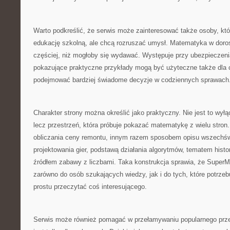
Warto podkreślić, że serwis może zainteresować także osoby, kt
edukację szkolną, ale chcą rozruszać umysł. Matematyka w doros
częściej, niż mogłoby się wydawać. Występuje przy ubezpieczeni
pokazujące praktyczne przykłady mogą być użyteczne także dla c
podejmować bardziej świadome decyzje w codziennych sprawach
Charakter strony można określić jako praktyczny. Nie jest to wył
lecz przestrzeń, która próbuje pokazać matematykę z wielu stron
obliczania ceny remontu, innym razem sposobem opisu wszechś
projektowania gier, podstawą działania algorytmów, tematem histo
źródłem zabawy z liczbami. Taka konstrukcja sprawia, że SuperM
zarówno do osób szukających wiedzy, jak i do tych, które potrzebu
prostu przeczytać coś interesującego.
Serwis może również pomagać w przełamywaniu popularnego prz