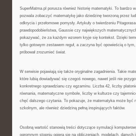
SuperMatma.pl porusza również historię matematyki. To bardzo w
pozwala zobaczyć matematykę jako dziedzinę tworzoną przez ludzi
odkrycia i przełomowe pomysły. Artykuły o twierdzeniu Pitagorasa,
prawdopodobieństwa, Gaussie czy największych matematyczny
pokazywać, że za każdym wzorem kryje się kontekst. Dzięki tem
tylko gotowym zestawem reguł, a zaczyna być opowieścią o tym, 
próbował zrozumieć świat.
W serwisie pojawiają się także oryginalne zagadnienia. Takie mate
które lubią dowiadywać się czegoś nowego, nawet jeśli nie przygo
konkretnego sprawdzianu czy egzaminu. Liczba 42, liczby platonic
równania, matematyczne symbole, liczby w kulturze czy tajemn
chęć dalszego czytania. To pokazuje, że matematyka może być n
szkolnym, ale również dziedziną pełną inspirujących faktów.
Osobną wartość stanowią treści dotyczące symulacji komputero
ogromnym stopniu opiera się na obliczeniach, modelach, danych i