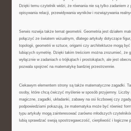
Dzięki temu czytelnik widzi, że równania nie są tylko zadaniem 
opisywania relacji, przewidywania wyników i rozwiązywania realn
Serwis rozwija także temat geometrii. Geometria jest działem mat
połączyć ze światem wizualnym, dlatego artykuły dotyczące figur,
topologii, geometrii w sztuce, origami czy architekturze mogą być
lubiących symetrię. Dzięki takim treściom można zrozumieć, że ge
wyłącznie w zadaniach o trójkątach i prostokątach, ale jest obecna
pozwala spojrzeć na matematykę bardziej przestrzennie.
Ciekawym elementem strony są także matematyczne zagadki. Tak
osoby, które chcą ćwiczyć myślenie w sposób przyjemny. Liczby p
magiczne, zagadki, układanki, zabawy na osi liczbowej czy zgady
podpowiedziami pokazują, że matematyka może być również form
typu artykuły mogą zainteresować zarówno młodszych czytelników,
lubią sprawdzać swoją spostrzegawczość, cierpliwość i logiczne 