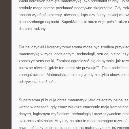
Wielu dorosłych pamięta matematykę jako przedmiot trudny lub st
artykuły mogą pomóc przełamać negatywne skojarzenia. Gdy rodzi
sposób wyjaśnić procenty, równania, kąty czy figury, łatwiej mu 
niepotrzebnego napięcia. SuperMatma.pl może więc pełnić także 
dla całej rodziny.
Dla nauczycieli i korepetytorów strona może być źródłem przykła
matematykę w życiu codziennym, technologii, sztuce, historii 
zobaczyć sens nauki. Zamiast ograniczać się do pytania „jak ro
pokazać również „gdzie ten temat się przydaje?”. Takie podejści
zaangażowanie. Matematyka staje się wtedy nie tylko obowiązki
odkrywania zależności.
SuperMatma.pl buduje obraz matematyki jako dziedziny pełnej za
ważne w czasach, gdy coraz większe znaczenie mają kompetencj
danych, logicznym myśleniem, technologią i rozwiązywaniem pr
szukania zależności. Artykuły na stronie mogą pomagać rozwijać 
nawet jeśli czytelnik nie planuje zostać matematykiem, inżyniere