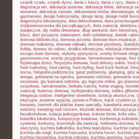
czujnik czadu
,
czujnik dymu
,
dania z kaszy
,
dania z ryżu
,
dania 
degustacja win
,
dekoracje jesienne
,
dekoracje letnie
,
dekoracje s
wiosenne
,
dekoracje zimowe
,
dekorowanie tortów
,
dermatologia
,
d
gastronomii
,
design funkcjonalny
,
design lamp
,
design mebli biur
diagnostyka laboratoryjna
,
dieta lekkostrawna
,
dieta przeciwzapal
śródziemnomorska dla początkujących
,
dieta zwierząt
,
dietetyka 
świąteczne
,
diy meble drewniane
,
długi weekend
,
dom letniskowy
klucz
,
dom przyjazny zwierzętom
,
dom szkieletowy
,
domek całor
domowa biblioteczka
,
domowa pizzeria
,
domowe biuro inspiracje
,
domowe makarony
,
domowe nalewki
,
domowe przetwory
,
doradzt
hobby
,
dywany do salonu
,
działka rekreacyjna
,
edukacja zdrowotn
escape room domowy
,
etykiety spożywcze
,
eventy firmowe integr
gastronomiczne
,
eventy przygodowe
,
fermentowane napoje
,
first
fizjoterapia dzieci
,
florystyka domowa
,
food delivery online
,
food d
food marketing
,
food pairing
,
food styling
,
food truck festival
,
foto
nocna
,
fotografia podróżnicza
,
garaż podziemny
,
glamping
,
góry w
dwojga
,
gotowanie na ognisku
,
gotowanie rodzinne
,
gotowanie sou
sezonowe
,
gry karciane rodzinne
,
gry logiczne online
,
gry planszo
zespołowe
,
hamakowanie
,
herbata matcha
,
home staging
,
hostele
zwierząt
,
hummus domowy
,
hydroponika domowa
,
indeks glikemi
integracja outdoor
,
inteligentne oświetlenie
,
izolacja akustyczna
,
i
intuicyjne
,
jesienne wyjazdy
,
jeziora w Polsce
,
kącik czytelniczy
,
kampery
,
karmnik dla ptaków
,
kawa specialty
,
kawalerka aranżacj
rodzinny
,
kempingi nad morzem
,
kiszonki domowe
,
klimatyzacja 
bezalkoholowe
,
kolacje jednogarnkowe
,
kolonie letnie
,
kolor roku
,
komórka lokatorska
,
kompozycje kwiatowe
,
konferencje kulinarne
żywienie
,
konkursy
,
kosmetyki dla zwierząt
,
kotłownia domowa
,
k
wieczysta
,
kuchnia bałkańska
,
kuchnia brazylijska
,
kuchnia camp
kuchnia dla singli
,
kuchnia francuska
,
kuchnia fusion
,
kuchnia gr
kuchnia hiszpańska
,
kuchnia indyjska
,
kuchnia japońska
,
kuchnia