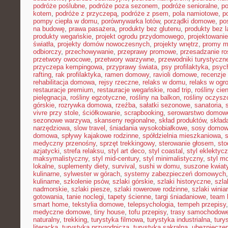
podróże poślubne
,
podróże poza sezonem
,
podróże senioralne
,
po
kotem
,
podróże z przyczepą
,
podróże z psem
,
pola namiotowe
,
p
pompy ciepła w domu
,
porównywarka lotów
,
porządki domowe
,
pos
na budowę
,
prawa pasażera
,
produkty bez glutenu
,
produkty bez l
produkty wegańskie
,
projekt ogrodu przydomowego
,
projektowani
światła
,
projekty domów nowoczesnych
,
projekty wnętrz
,
promy m
odbiorczy
,
przechowywanie
,
przeprawy promowe
,
przesadzanie ro
przetwory owocowe
,
przetwory warzywne
,
przewodniki turystyczn
przyczepa kempingowa
,
przyprawy świata
,
psy profilaktyka
,
psyc
rafting
,
rak profilaktyka
,
ramen domowy
,
ravioli domowe
,
recenzje 
rehabilitacja domowa
,
rejsy rzeczne
,
relaks w domu
,
relaks w ogr
restauracje premium
,
restauracje wegańskie
,
road trip
,
rośliny cie
pielęgnacja
,
rośliny egzotyczne
,
rośliny na balkon
,
rośliny oczysz
górskie
,
rozrywka domowa
,
rzeźba
,
sałatki sezonowe
,
sanatoria
,
vivre przy stole
,
ściółkowanie
,
scrapbooking
,
serowarstwo domow
sezonowe warzywa
,
skanseny regionalne
,
skład produktów
,
skład
narzędziowa
,
slow travel
,
śniadania wysokobiałkowe
,
sosy domo
domowa
,
spływy kajakowe rodzinne
,
spółdzielnia mieszkaniowa
,
medyczny przenośny
,
sprzęt trekkingowy
,
sterowanie głosem
,
sto
azjatycki
,
strefa relaksu
,
styl art deco
,
styl coastal
,
styl eklektyc
maksymalistyczny
,
styl mid-century
,
styl minimalistyczny
,
styl m
lokalne
,
suplementy diety
,
survival
,
sushi w domu
,
suszone kwiat
kulinarne
,
sylwester w górach
,
systemy zabezpieczeń domowych
kulinarne
,
szkolenie psów
,
szlaki górskie
,
szlaki historyczne
,
szla
nadmorskie
,
szlaki piesze
,
szlaki rowerowe rodzinne
,
szlaki winia
gotowania
,
tanie noclegi
,
tapety ścienne
,
targi śniadaniowe
,
team 
smart home
,
tekstylia domowe
,
telepsychologia
,
tempeh przepisy
medyczne domowe
,
tiny house
,
tofu przepisy
,
trasy samochodow
naturalny
,
trekking
,
turystyka filmowa
,
turystyka industrialna
,
tury
literacka
,
turystyka przyrodnicza
,
turystyka sakralna
,
ubezpieczen