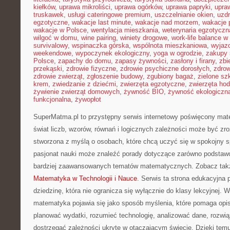
kiełków
,
uprawa mikroliści
,
uprawa ogórków
,
uprawa papryki
,
upra
truskawek
,
usługi cateringowe premium
,
uszczelnianie okien
,
uzd
egzotyczne
,
wakacje last minute
,
wakacje nad morzem
,
wakacje 
wakacje w Polsce
,
wentylacja mieszkania
,
weterynaria egzotyczn
wilgoć w domu
,
wine pairing
,
winiety drogowe
,
work-life balance 
survivalowy
,
wspinaczka górska
,
wspólnota mieszkaniowa
,
wyjazd
weekendowe
,
wypoczynek ekologiczny
,
yoga w ogrodzie
,
zakupy 
Polsce
,
zapachy do domu
,
zapasy żywności
,
zasłony i firany
,
zbi
przekąski
,
zdrowie fizyczne
,
zdrowie psychiczne dorosłych
,
zdrow
zdrowie zwierząt
,
zgłoszenie budowy
,
zgubiony bagaż
,
zielone sz
krem
,
zwiedzanie z dziećmi
,
zwierzęta egzotyczne
,
zwierzęta ho
żywienie zwierząt domowych
,
żywność BIO
,
żywność ekologiczna
funkcjonalna
,
żywopłot
SuperMatma.pl to przystępny serwis internetowy poświęcony mat
świat liczb, wzorów, równań i logicznych zależności może być zro
stworzona z myślą o osobach, które chcą uczyć się w spokojny s
pasjonat nauki może znaleźć porady dotyczące zarówno podstawo
bardziej zaawansowanych tematów matematycznych. Zobacz także
Matematyka w Technologii i Nauce
. Serwis ta strona edukacyjna
dziedzinę, która nie ogranicza się wyłącznie do klasy lekcyjnej.
matematyka pojawia się jako sposób myślenia, które pomaga opi
planować wydatki, rozumieć technologię, analizować dane, rozwi
dostrzegać zależności ukryte w otaczającym świecie. Dzięki tem