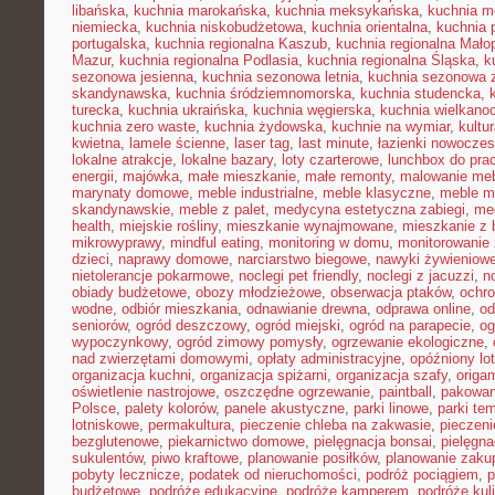
libańska
,
kuchnia marokańska
,
kuchnia meksykańska
,
kuchnia m
niemiecka
,
kuchnia niskobudżetowa
,
kuchnia orientalna
,
kuchnia 
portugalska
,
kuchnia regionalna Kaszub
,
kuchnia regionalna Małop
Mazur
,
kuchnia regionalna Podlasia
,
kuchnia regionalna Śląska
,
k
sezonowa jesienna
,
kuchnia sezonowa letnia
,
kuchnia sezonowa 
skandynawska
,
kuchnia śródziemnomorska
,
kuchnia studencka
,
turecka
,
kuchnia ukraińska
,
kuchnia węgierska
,
kuchnia wielkano
kuchnia zero waste
,
kuchnia żydowska
,
kuchnie na wymiar
,
kultu
kwietna
,
lamele ścienne
,
laser tag
,
last minute
,
łazienki nowocze
lokalne atrakcje
,
lokalne bazary
,
loty czarterowe
,
lunchbox do pra
energii
,
majówka
,
małe mieszkanie
,
małe remonty
,
malowanie meb
marynaty domowe
,
meble industrialne
,
meble klasyczne
,
meble m
skandynawskie
,
meble z palet
,
medycyna estetyczna zabiegi
,
me
health
,
miejskie rośliny
,
mieszkanie wynajmowane
,
mieszkanie z
mikrowyprawy
,
mindful eating
,
monitoring w domu
,
monitorowanie
dzieci
,
naprawy domowe
,
narciarstwo biegowe
,
nawyki żywieniow
nietolerancje pokarmowe
,
noclegi pet friendly
,
noclegi z jacuzzi
,
n
obiady budżetowe
,
obozy młodzieżowe
,
obserwacja ptaków
,
ochr
wodne
,
odbiór mieszkania
,
odnawianie drewna
,
odprawa online
,
od
seniorów
,
ogród deszczowy
,
ogród miejski
,
ogród na parapecie
,
og
wypoczynkowy
,
ogród zimowy pomysły
,
ogrzewanie ekologiczne
,
nad zwierzętami domowymi
,
opłaty administracyjne
,
opóźniony lot
organizacja kuchni
,
organizacja spiżarni
,
organizacja szafy
,
origa
oświetlenie nastrojowe
,
oszczędne ogrzewanie
,
paintball
,
pakowan
Polsce
,
palety kolorów
,
panele akustyczne
,
parki linowe
,
parki te
lotniskowe
,
permakultura
,
pieczenie chleba na zakwasie
,
pieczeni
bezglutenowe
,
piekarnictwo domowe
,
pielęgnacja bonsai
,
pielęgna
sukulentów
,
piwo kraftowe
,
planowanie posiłków
,
planowanie zaku
pobyty lecznicze
,
podatek od nieruchomości
,
podróż pociągiem
,
p
budżetowe
,
podróże edukacyjne
,
podróże kamperem
,
podróże kul