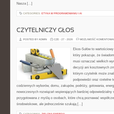
Nasza […]
CATEGORIES:
ETYKA W PROGRAMOWANIU I AI
CZYTELNICZY GŁOS
POSTED BY ADMIN
CZE - 27 - 2026
MOŻLIWOŚĆ KOMENTOWA
Ekos-Sułów to wartościowy 
który pokazuje, że świadom
musi oznaczać wielkich wy
decyzji ani kosztownych zm
którym czytelnik może znal
podpowiedzi oraz rzetelne 
codziennych wyborów, domu, zakupów, podróży, gotowania, energii
nowoczesnych rozwiązań wspierających bardziej odpowiedzialny st
przygotowana z myślą o osobach, które chcą poznawać współcz
środowiskowe, ale jednocześnie szukają […]
CATEGORIES:
ZIELONA ENERGIA