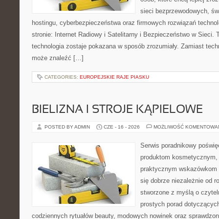
sieci bezprzewodowych, św
hostingu, cyberbezpieczeństwa oraz firmowych rozwiązań techno
stronie: Internet Radiowy i Satelitarny i Bezpieczeństwo w Sieci. 
technologia zostaje pokazana w sposób zrozumiały. Zamiast tech
może znaleźć […]
CATEGORIES:
EUROPEJSKIE RAJE PIASKU
BIELIZNA I STROJE KĄPIELOWE
POSTED BY ADMIN
CZE - 16 - 2026
MOŻLIWOŚĆ KOMENTOWA
Serwis poradnikowy poświęc
produktom kosmetycznym, u
praktycznym wskazówkom d
się dobrze niezależnie od r
stworzone z myślą o czytel
prostych porad dotyczących
codziennych rytuałów beauty, modowych nowinek oraz sprawdzo