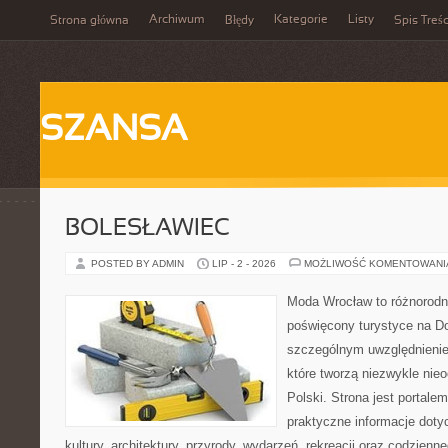
Archiwum
Kategorie
Listy
Strona główna
Błędy
Spis Treśc
SZANSA
BOLESŁAWIEC
POSTED BY ADMIN
LIP - 2 - 2026
MOŻLIWOŚĆ KOMENTOWAN
Moda Wrocław to różnorodn
poświęcony turystyce na D
szczególnym uwzględnienie
które tworzą niezwykle nie
Polski. Strona jest portal
praktyczne informacje dotyc
kultury, architektury, przyrody, wydarzeń, rekreacji oraz codzienn