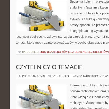
Spalarnia kalorii – przyst
stylu życia Spalarnia kalori
o osobach, które chcą prz
sylwetki i szukają konkret
prosty sposób. To przestrze
chcą opierać się wyłącznie
lecz wolą spojrzeć na zdrowy styl życia szerzej: przez pryzmat s
tematy, które mogą zainteresować zarówno osoby stawiające pierws
CATEGORIES:
LODY DLA ALERGIKÓW (BEZ GLUTENU, BEZ ORZECHÓW I
CZYTELNICY O TEMACIE
POSTED BY ADMIN
CZE - 17 - 2026
MOŻLIWOŚĆ KOMENTOWA
Internat.com.pl to rozbudo
nowym technologiom oraz 
które wiążą się z codzienn
mobilnych. Strona może b
osób, które chcą lepiej zro