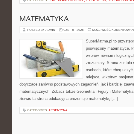
CATEGORIES:
LODY DLA ALERGIKÓW (BEZ GLUTENU, BEZ ORZECHÓW I
MATEMATYKA
POSTED BY ADMIN
CZE - 8 - 2026
MOŻLIWOŚĆ KOMENTOWAN
SuperMatma.pl to przystępn
poświęcony matematyce, któ
wzorów, równań i logicznyc
zrozumiały. Strona została
osobach, które chcą uczyć 
miejsce, w którym pasjonat
dotyczące zarówno podstawowych zagadnień, jak i bardziej zaa
matematycznych. Zobacz także Geometria i Figury i Matematyka 
Serwis ta strona edukacyjna prezentuje matematykę […]
CATEGORIES:
ARGENTYNA