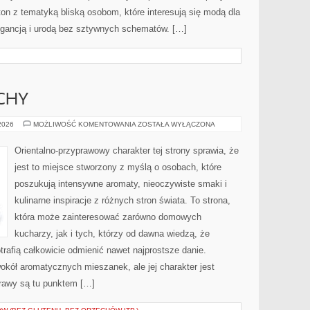
ton z tematyką bliską osobom, które interesują się modą dla
legancją i urodą bez sztywnych schematów. […]
CHY
PERFUMY
 2026
MOŻLIWOŚĆ KOMENTOWANIA
ZOSTAŁA WYŁĄCZONA
I
ZAPACHY
Orientalno-przyprawowy charakter tej strony sprawia, że
jest to miejsce stworzony z myślą o osobach, które
poszukują intensywne aromaty, nieoczywiste smaki i
kulinarne inspiracje z różnych stron świata. To strona,
która może zainteresować zarówno domowych
kucharzy, jak i tych, którzy od dawna wiedzą, że
rafią całkowicie odmienić nawet najprostsze danie.
okół aromatycznych mieszanek, ale jej charakter jest
rawy są tu punktem […]