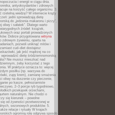
opoczucia i energii w ciągu dnia.
łonnika, antyoksydantów i zdrowych
acuje na korzyść całego organizmu. 3.
 rzetelną wiedzę? W internecie krąży
czeń: jedni sprowadzają dietę
rską do „jedzenia makaronu i pizzy”,
j oliwy i sałatek”. Dlatego warto
wiarygodnych źródeł: książek,
aukowych oraz portali prowadzonych
tyków. Dobrze przygotowana
witryna
o zdrowym żywieniu, oparta na
adaniach, pozwoli uniknąć mitów i
 zamiast cud–diet dostajesz
skazówki, jak jeść mądrzej na co
ak wprowadzić dietę śródziemnomorską
alia? Nie musisz mieszkać nad
ziemnym, żeby korzystać z tego
nia. W praktyce oznacza to: więcej
żdym posiłku (np. warzywa do
rówki, zupy krem), zamianę smażenia
ści oliwy na duszenie czy pieczenie,
ganie po kasze, pełnoziarniste
ieczywo, 2–3 porcje ryb tygodniowo,
słodkich przekąsek orzechami,
urtem naturalnym. Nie chodzi o
iczy się kierunek – powolne
 się od żywności przetworzonej w
alnych, sezonowych produktów. 5.
także relacje i rytuały W krajach
orskich ogromną rolę odgrywa sposób