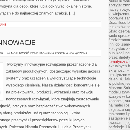
Badania wsk
sprzyja: zmn
tryna dla osób, które lubią odkrywać lokalne historie.
naczyniowych
łącznie do najbardziej znanych atrakcji, […]
łatwiejszemu
poprawie sam
Duża ilość b
WANE
tłuszczów pr
Skąd czerpać
wiele uprosz
śródziemnomo
INNOWACJE
inni do „same
korzystać z 
publikacji n
TECHNOLOGIE
026
MOŻLIWOŚĆ KOMENTOWANIA
ZOSTAŁA WYŁĄCZONA
I
przez diete
INNOWACJE
tematyczna
Tworzymy innowacyjne rozwiązania przeznaczone dla
aktualnych b
skrajności –
zakładów produkcyjnych, dostarczając wysokiej jakości
praktyczne w
systemy oraz urządzenia wykorzystujące technologię
dzień. 4. J
w polskie re
wysokiego ciśnienia. Nasza działalność koncentruje się
Morzem Śród
na projektowaniu, produkcji, wdrażaniu oraz rozwoju
modelu żywie
warzyw w ka
nowoczesnych rozwiązań, które znajdują zastosowanie
kanapek, su
na małej ilo
dajność, precyzja oraz bezpieczeństwo wykonywanych
częstsze się
 ofertę produktów, usług oraz technologii, które
makarony i p
zastąpienie 
snego przemysłu i przedsiębiorstw poszukujących
owocami, jog
ych. Polecam Historia Przemysłu i Ludzie Przemysłu.
perfekcję. L