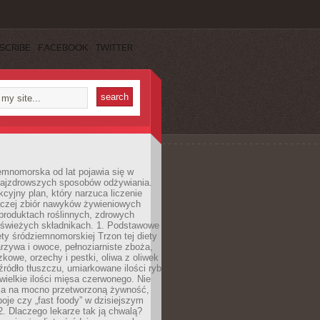
SCRIBE
FACEBOOK
TWITTER
emnomorska od lat pojawia się w
najzdrowszych sposobów odżywiania.
kcyjny plan, który narzuca liczenie
 raczej zbiór nawyków żywieniowych
produktach roślinnych, zdrowych
i świeżych składnikach. 1. Podstawowe
ety śródziemnomorskiej Trzon tej diety
rzywa i owoce, pełnoziarniste zboża,
zkowe, orzechy i pestki, oliwa z oliwek
źródło tłuszczu, umiarkowane ilości ryb
iewielkie ilości mięsa czerwonego. Nie
ca na mocno przetworzoną żywność,
oje czy „fast foody” w dzisiejszym
2. Dlaczego lekarze tak ją chwalą?