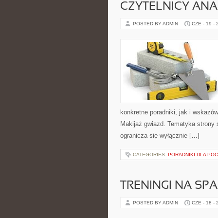
CZYTELNICY ANA
POSTED BY ADMIN
CZE - 19 -
konkretne poradniki, jak i wskazów
Makijaż gwiazd. Tematyka strony s
ogranicza się wyłącznie […]
CATEGORIES:
PORADNIKI DLA PO
TRENINGI NA SPA
POSTED BY ADMIN
CZE - 18 -