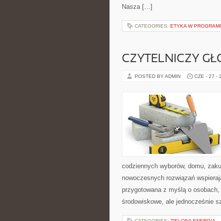
Nasza […]
CATEGORIES:
ETYKA W PROGRAMO
CZYTELNICZY GŁ
POSTED BY ADMIN
CZE - 27 -
codziennych wyborów, domu, zakupó
nowoczesnych rozwiązań wspierając
przygotowana z myślą o osobach,
środowiskowe, ale jednocześnie s
CATEGORIES:
ZIELONA ENERGIA