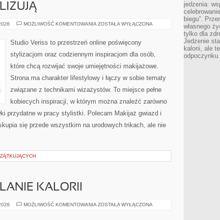
jedzenia: wsp
LIZUJĄ
celebrowanie
biegu”. Przen
CZYTELNICY
 2026
MOŻLIWOŚĆ KOMENTOWANIA
ZOSTAŁA WYŁĄCZONA
własnego życ
ANALIZUJĄ
tylko dla zd
Jedzenie sta
Studio Veriss to przestrzeń online poświęcony
kalorii, ale 
stylizacjom oraz codziennym inspiracjom dla osób,
odpoczynku.
które chcą rozwijać swoje umiejętności makijażowe.
Strona ma charakter lifestylowy i łączy w sobie tematy
związane z technikami wizażystów. To miejsce pełne
kobiecych inspiracji, w którym można znaleźć zarówno
ki przydatne w pracy stylistki. Polecam Makijaż gwiazd i
kupia się przede wszystkim na urodowych trikach, ale nie
CZĄTKUJĄCYCH
LANIE KALORII
TRENINGI
 2026
MOŻLIWOŚĆ KOMENTOWANIA
ZOSTAŁA WYŁĄCZONA
NA
SPALANIE