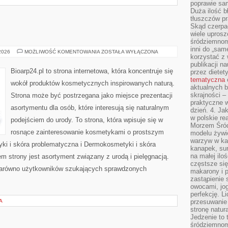
poprawie sam
Duża ilość b
tłuszczów pr
Skąd czerpać
wiele uprosz
śródziemnomo
inni do „same
EKO-
 2026
MOŻLIWOŚĆ KOMENTOWANIA
ZOSTAŁA WYŁĄCZONA
korzystać z 
MAKIJAŻ
publikacji n
Bioarp24.pl to strona internetowa, która koncentruje się
przez diete
tematyczna
wokół produktów kosmetycznych inspirowanych naturą.
aktualnych b
skrajności –
Strona może być postrzegana jako miejsce prezentacji
praktyczne w
asortymentu dla osób, które interesują się naturalnym
dzień. 4. J
w polskie re
podejściem do urody. To strona, która wpisuje się w
Morzem Śród
rosnące zainteresowanie kosmetykami o prostszym
modelu żywie
warzyw w ka
i i skóra problematyczna i Dermokosmetyki i skóra
kanapek, su
na małej ilo
strony jest asortyment związany z urodą i pielęgnacją.
częstsze się
zarówno użytkowników szukających sprawdzonych
makarony i p
zastąpienie 
owocami, jog
perfekcję. L
A
przesuwanie
stronę natur
Jedzenie to 
śródziemnom