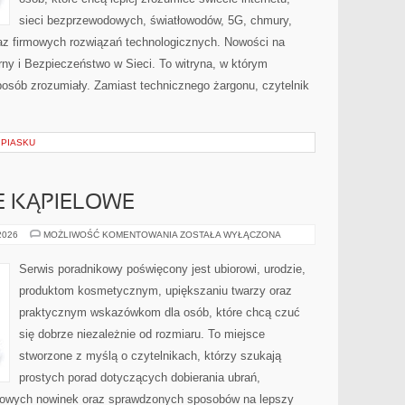
sieci bezprzewodowych, światłowodów, 5G, chmury,
az firmowych rozwiązań technologicznych. Nowości na
tarny i Bezpieczeństwo w Sieci. To witryna, w którym
posób zrozumiały. Zamiast technicznego żargonu, czytelnik
 PIASKU
JE KĄPIELOWE
BIELIZNA
 2026
MOŻLIWOŚĆ KOMENTOWANIA
ZOSTAŁA WYŁĄCZONA
I
STROJE
KĄPIELOWE
Serwis poradnikowy poświęcony jest ubiorowi, urodzie,
produktom kosmetycznym, upiększaniu twarzy oraz
praktycznym wskazówkom dla osób, które chcą czuć
się dobrze niezależnie od rozmiaru. To miejsce
stworzone z myślą o czytelnikach, którzy szukają
prostych porad dotyczących dobierania ubrań,
dowych nowinek oraz sprawdzonych sposobów na lepszy