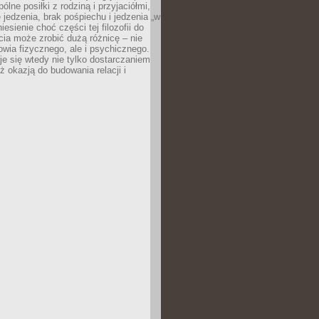
ólne posiłki z rodziną i przyjaciółmi,
 jedzenia, brak pośpiechu i jedzenia „w
iesienie choć części tej filozofii do
ia może zrobić dużą różnicę – nie
rowia fizycznego, ale i psychicznego.
je się wtedy nie tylko dostarczaniem
też okazją do budowania relacji i