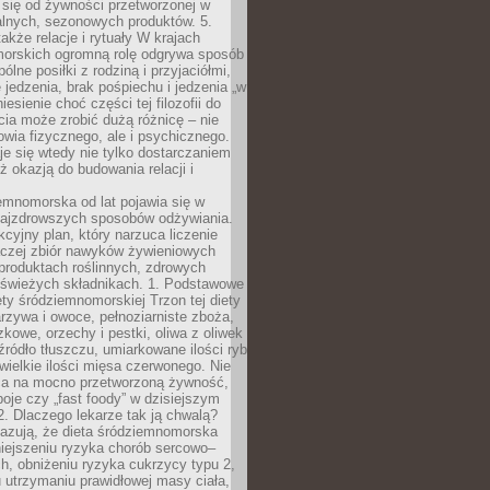
 się od żywności przetworzonej w
alnych, sezonowych produktów. 5.
także relacje i rytuały W krajach
orskich ogromną rolę odgrywa sposób
ólne posiłki z rodziną i przyjaciółmi,
 jedzenia, brak pośpiechu i jedzenia „w
iesienie choć części tej filozofii do
ia może zrobić dużą różnicę – nie
rowia fizycznego, ale i psychicznego.
je się wtedy nie tylko dostarczaniem
też okazją do budowania relacji i
emnomorska od lat pojawia się w
najzdrowszych sposobów odżywiania.
kcyjny plan, który narzuca liczenie
 raczej zbiór nawyków żywieniowych
produktach roślinnych, zdrowych
i świeżych składnikach. 1. Podstawowe
ety śródziemnomorskiej Trzon tej diety
rzywa i owoce, pełnoziarniste zboża,
zkowe, orzechy i pestki, oliwa z oliwek
źródło tłuszczu, umiarkowane ilości ryb
iewielkie ilości mięsa czerwonego. Nie
ca na mocno przetworzoną żywność,
oje czy „fast foody” w dzisiejszym
2. Dlaczego lekarze tak ją chwalą?
azują, że dieta śródziemnomorska
iejszeniu ryzyka chorób sercowo–
, obniżeniu ryzyka cukrzycy typu 2,
 utrzymaniu prawidłowej masy ciała,