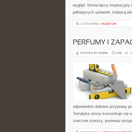
wygląd. Strona łączy inspiracyjny 
pełniejszych sylwetek, kobiecą e
CATEGORIES:
BUDDYZM
PERFUMY I ZAPA
POSTED BY ADMIN
CZE - 13 -
odpowiednio dobrane przyprawy pot
Tematyka strony koncentruje się w
znacznie szerszy, ponieważ przyp