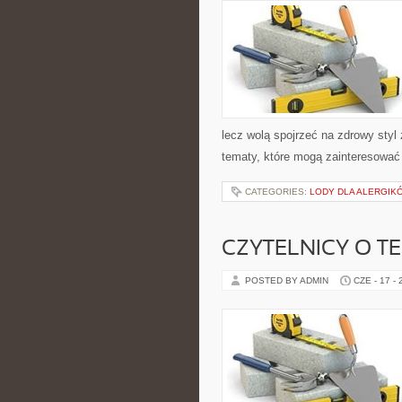
lecz wolą spojrzeć na zdrowy styl
tematy, które mogą zainteresować 
CATEGORIES:
LODY DLA ALERGIKÓ
CZYTELNICY O T
POSTED BY ADMIN
CZE - 17 -