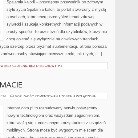
KALORII
Spalarnia kalorii – przystępny przewodnik po zdrowym
stylu życia Spalarnia kalorii to portal stworzony z myślą
o osobach, które chcą przemyśleć temat zdrowej
sylwetki i szukają konkretnych informacji podanych w
prosty sposób. To przestrzeń dla czytelników, którzy nie
chcą opierać się wyłącznie na chwilowych trendach,
 życia szerzej: przez pryzmat suplementacji. Strona porusza
zarówno osoby stawiające pierwsze kroki, jak i tych, […]
W (BEZ GLUTENU, BEZ ORZECHÓW ITP.)
EMACIE
CZYTELNICY
 2026
MOŻLIWOŚĆ KOMENTOWANIA
ZOSTAŁA WYŁĄCZONA
O
TEMACIE
Internat.com.pl to rozbudowany serwis poświęcony
nowym technologiom oraz wszystkim zagadnieniom,
które wiążą się z codziennym korzystaniem z urządzeń
mobilnych. Strona może być wygodnym miejscem dla
osób, które chcą lepiej zrozumieć świecie internetu,