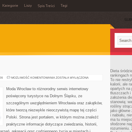
Kategorie
Listy
Tagi
Spis Treści
SUB
Dieta śródzi
rankingach 
BOLESŁAWIEC
026
MOŻLIWOŚĆ KOMENTOWANIA
ZOSTAŁA WYŁĄCZONA
To nie restry
kalorii, ale
opartych na 
Moda Wrocław to różnorodny serwis internetowy
tłuszczach 
poświęcony turystyce na Dolnym Śląsku, ze
założenia di
stanowią: wa
szczególnym uwzględnieniem Wrocławia oraz zakątków,
rośliny strąc
które tworzą niezwykle nieoczywistą mapę tej części
jako główne 
i nabiału, n
Polski. Strona jest portalem, w którym można znaleźć
ma tu miejs
słodzone nap
praktyczne informacje dotyczące zwiedzania, historii,
rozumieniu. 
ydarzeń, rekreacji oraz codziennego życia w miastach i