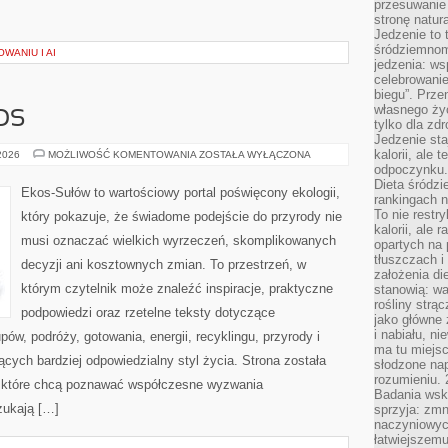
przesuwanie
stronę natur
Jedzenie to 
śródziemnom
WANIU I AI
jedzenia: wsp
celebrowanie
biegu”. Przen
własnego życ
OS
tylko dla zd
Jedzenie sta
kalorii, ale 
CZYTELNICZY
 2026
MOŻLIWOŚĆ KOMENTOWANIA
ZOSTAŁA WYŁĄCZONA
GŁOS
odpoczynku.
Dieta śródzi
Ekos-Sułów to wartościowy portal poświęcony ekologii,
rankingach 
To nie restry
który pokazuje, że świadome podejście do przyrody nie
kalorii, ale
musi oznaczać wielkich wyrzeczeń, skomplikowanych
opartych na 
tłuszczach 
decyzji ani kosztownych zmian. To przestrzeń, w
założenia di
którym czytelnik może znaleźć inspiracje, praktyczne
stanowią: wa
rośliny strąc
podpowiedzi oraz rzetelne teksty dotyczące
jako główne 
i nabiału, n
w, podróży, gotowania, energii, recyklingu, przyrody i
ma tu miejs
ych bardziej odpowiedzialny styl życia. Strona została
słodzone nap
rozumieniu. 
 które chcą poznawać współczesne wyzwania
Badania wsk
zukają […]
sprzyja: zmn
naczyniowych
łatwiejszemu