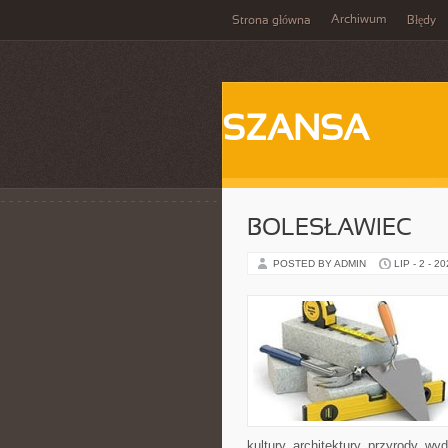
Archiwum
Strona główna
Błędy
SZANSA
BOLESŁAWIEC
POSTED BY ADMIN
LIP - 2 - 2
kultury, architektury, przyrody, w