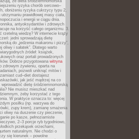
azują, że dieta śródziemnomorska
iejszeniu ryzyka chorób sercowo–
, obniżeniu ryzyka cukrzycy typu 2,
 utrzymaniu prawidłowej masy ciała,
opoczucia i energii w ciągu dnia.
łonnika, antyoksydantów i zdrowych
acuje na korzyść całego organizmu. 3.
 rzetelną wiedzę? W internecie krąży
czeń: jedni sprowadzają dietę
rską do „jedzenia makaronu i pizzy”,
j oliwy i sałatek”. Dlatego warto
wiarygodnych źródeł: książek,
aukowych oraz portali prowadzonych
tyków. Dobrze przygotowana
witryna
o zdrowym żywieniu, oparta na
adaniach, pozwoli uniknąć mitów i
 zamiast cud–diet dostajesz
skazówki, jak jeść mądrzej na co
ak wprowadzić dietę śródziemnomorską
alia? Nie musisz mieszkać nad
ziemnym, żeby korzystać z tego
nia. W praktyce oznacza to: więcej
żdym posiłku (np. warzywa do
rówki, zupy krem), zamianę smażenia
ści oliwy na duszenie czy pieczenie,
ganie po kasze, pełnoziarniste
ieczywo, 2–3 porcje ryb tygodniowo,
słodkich przekąsek orzechami,
urtem naturalnym. Nie chodzi o
iczy się kierunek – powolne