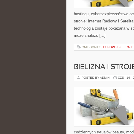
hostingu, cyberbezpieczeństwa or
stronie: Internet Radiowy i Sateli
technologia zostaje pokazana w s
może znaleźć […]
CATEGORIES:
EUROPEJSKIE RAJE
BIELIZNA I STRO
POSTED BY ADMIN
CZE - 16 -
codziennych rytuałów beauty, mo