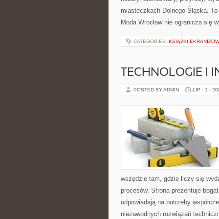
miasteczkach Dolnego Śląska. To wi
Moda Wrocław nie ogranicza się wy
CATEGORIES:
KSIĄŻKI EKRANIZO
TECHNOLOGIE I 
POSTED BY ADMIN
LIP - 1 - 2
wszędzie tam, gdzie liczy się wy
procesów. Strona prezentuje bogatą
odpowiadają na potrzeby współcze
niezawodnych rozwiązań techniczn