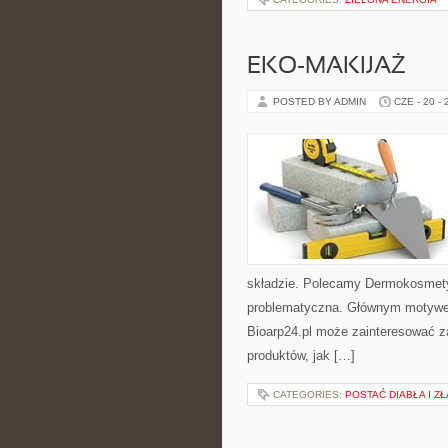
EKO-MAKIJAŻ
POSTED BY ADMIN
CZE - 20 -
składzie. Polecamy Dermokosmetyk
problematyczna. Głównym motywem 
Bioarp24.pl może zainteresować 
produktów, jak […]
CATEGORIES:
POSTAĆ DIABŁA I ZŁ