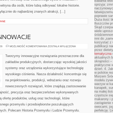
Badania wsk
sprzyja: zmn
tryna dla osób, które lubią odkrywać lokalne historie.
naczyniowych
łącznie do najbardziej znanych atrakcji, […]
łatwiejszemu
poprawie sam
Duża ilość b
WANE
tłuszczów pr
Skąd czerpać
wiele uprosz
śródziemnomo
INNOWACJE
inni do „same
korzystać z 
publikacji n
TECHNOLOGIE
026
MOŻLIWOŚĆ KOMENTOWANIA
ZOSTAŁA WYŁĄCZONA
I
przez diete
INNOWACJE
tematyczna
Tworzymy innowacyjne rozwiązania przeznaczone dla
aktualnych b
skrajności –
zakładów produkcyjnych, dostarczając wysokiej jakości
praktyczne w
systemy oraz urządzenia wykorzystujące technologię
dzień. 4. J
w polskie re
wysokiego ciśnienia. Nasza działalność koncentruje się
Morzem Śród
na projektowaniu, produkcji, wdrażaniu oraz rozwoju
modelu żywie
warzyw w ka
nowoczesnych rozwiązań, które znajdują zastosowanie
kanapek, su
na małej ilo
dajność, precyzja oraz bezpieczeństwo wykonywanych
częstsze się
 ofertę produktów, usług oraz technologii, które
makarony i p
zastąpienie 
snego przemysłu i przedsiębiorstw poszukujących
owocami, jog
ych. Polecam Historia Przemysłu i Ludzie Przemysłu.
perfekcję. L