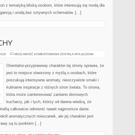
ton z tematyką bliską osobom, które interesują się modą dla
legancją i urodą bez sztywnych schematów. […]
CHY
PERFUMY
 2026
MOŻLIWOŚĆ KOMENTOWANIA
ZOSTAŁA WYŁĄCZONA
I
ZAPACHY
Orientalno-przyprawowy charakter tej strony sprawia, że
jest to miejsce stworzony z myślą o osobach, które
poszukują intensywne aromaty, nieoczywiste smaki i
kulinarne inspiracje z różnych stron świata. To strona,
która może zainteresować zarówno domowych
kucharzy, jak i tych, którzy od dawna wiedzą, że
rafią całkowicie odmienić nawet najprostsze danie.
okół aromatycznych mieszanek, ale jej charakter jest
rawy są tu punktem […]