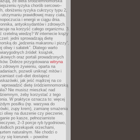
azują, że dieta śródziemnomorska
iejszeniu ryzyka chorób sercowo–
, obniżeniu ryzyka cukrzycy typu 2,
 utrzymaniu prawidłowej masy ciała,
opoczucia i energii w ciągu dnia.
łonnika, antyoksydantów i zdrowych
acuje na korzyść całego organizmu. 3.
 rzetelną wiedzę? W internecie krąży
czeń: jedni sprowadzają dietę
rską do „jedzenia makaronu i pizzy”,
j oliwy i sałatek”. Dlatego warto
wiarygodnych źródeł: książek,
aukowych oraz portali prowadzonych
tyków. Dobrze przygotowana
witryna
o zdrowym żywieniu, oparta na
adaniach, pozwoli uniknąć mitów i
 zamiast cud–diet dostajesz
skazówki, jak jeść mądrzej na co
ak wprowadzić dietę śródziemnomorską
alia? Nie musisz mieszkać nad
ziemnym, żeby korzystać z tego
nia. W praktyce oznacza to: więcej
żdym posiłku (np. warzywa do
rówki, zupy krem), zamianę smażenia
ści oliwy na duszenie czy pieczenie,
ganie po kasze, pełnoziarniste
ieczywo, 2–3 porcje ryb tygodniowo,
słodkich przekąsek orzechami,
urtem naturalnym. Nie chodzi o
iczy się kierunek – powolne