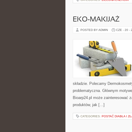
EKO-MAKIJAŻ
POSTED BY ADMIN
CZE - 20 -
składzie. Polecamy Dermokosmetyk
problematyczna. Głównym motywem 
Bioarp24.pl może zainteresować 
produktów, jak […]
CATEGORIES:
POSTAĆ DIABŁA I ZŁ