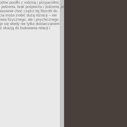
ólne posiłki z rodziną i przyjaciółmi,
 jedzenia, brak pośpiechu i jedzenia „w
iesienie choć części tej filozofii do
ia może zrobić dużą różnicę – nie
rowia fizycznego, ale i psychicznego.
je się wtedy nie tylko dostarczaniem
też okazją do budowania relacji i