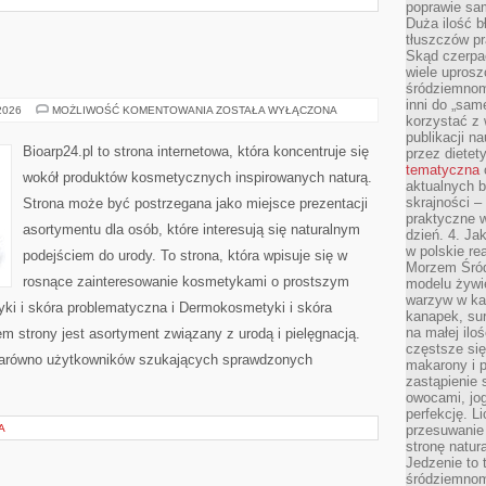
poprawie sam
Duża ilość b
tłuszczów pr
Skąd czerpać
wiele uprosz
śródziemnomo
inni do „same
EKO-
 2026
MOŻLIWOŚĆ KOMENTOWANIA
ZOSTAŁA WYŁĄCZONA
korzystać z 
MAKIJAŻ
publikacji n
Bioarp24.pl to strona internetowa, która koncentruje się
przez diete
tematyczna
wokół produktów kosmetycznych inspirowanych naturą.
aktualnych b
skrajności –
Strona może być postrzegana jako miejsce prezentacji
praktyczne w
asortymentu dla osób, które interesują się naturalnym
dzień. 4. J
w polskie re
podejściem do urody. To strona, która wpisuje się w
Morzem Śród
rosnące zainteresowanie kosmetykami o prostszym
modelu żywie
warzyw w ka
i i skóra problematyczna i Dermokosmetyki i skóra
kanapek, su
na małej ilo
strony jest asortyment związany z urodą i pielęgnacją.
częstsze się
zarówno użytkowników szukających sprawdzonych
makarony i p
zastąpienie 
owocami, jog
perfekcję. L
A
przesuwanie
stronę natur
Jedzenie to 
śródziemnom