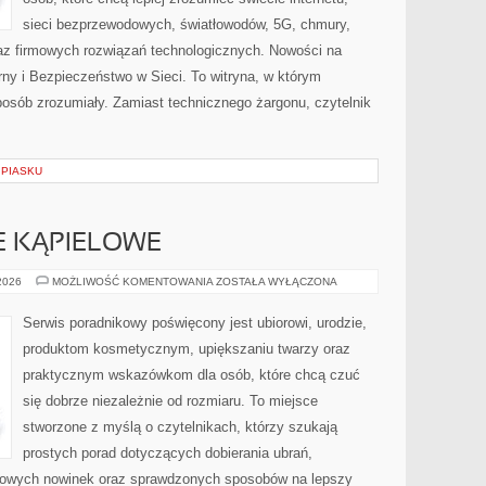
sieci bezprzewodowych, światłowodów, 5G, chmury,
az firmowych rozwiązań technologicznych. Nowości na
tarny i Bezpieczeństwo w Sieci. To witryna, w którym
posób zrozumiały. Zamiast technicznego żargonu, czytelnik
 PIASKU
JE KĄPIELOWE
BIELIZNA
 2026
MOŻLIWOŚĆ KOMENTOWANIA
ZOSTAŁA WYŁĄCZONA
I
STROJE
KĄPIELOWE
Serwis poradnikowy poświęcony jest ubiorowi, urodzie,
produktom kosmetycznym, upiększaniu twarzy oraz
praktycznym wskazówkom dla osób, które chcą czuć
się dobrze niezależnie od rozmiaru. To miejsce
stworzone z myślą o czytelnikach, którzy szukają
prostych porad dotyczących dobierania ubrań,
dowych nowinek oraz sprawdzonych sposobów na lepszy