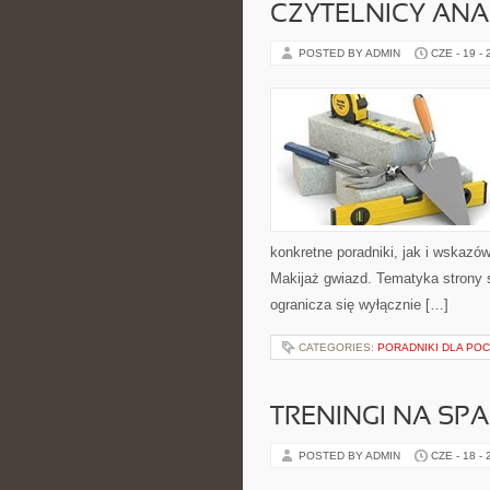
CZYTELNICY ANA
POSTED BY ADMIN
CZE - 19 -
konkretne poradniki, jak i wskazów
Makijaż gwiazd. Tematyka strony s
ogranicza się wyłącznie […]
CATEGORIES:
PORADNIKI DLA PO
TRENINGI NA SPA
POSTED BY ADMIN
CZE - 18 -