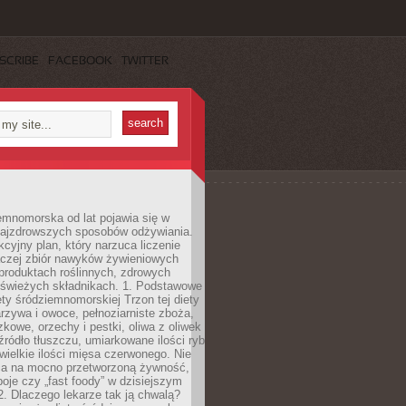
SCRIBE
FACEBOOK
TWITTER
emnomorska od lat pojawia się w
najzdrowszych sposobów odżywiania.
kcyjny plan, który narzuca liczenie
 raczej zbiór nawyków żywieniowych
produktach roślinnych, zdrowych
i świeżych składnikach. 1. Podstawowe
ety śródziemnomorskiej Trzon tej diety
rzywa i owoce, pełnoziarniste zboża,
zkowe, orzechy i pestki, oliwa z oliwek
źródło tłuszczu, umiarkowane ilości ryb
iewielkie ilości mięsa czerwonego. Nie
ca na mocno przetworzoną żywność,
oje czy „fast foody” w dzisiejszym
2. Dlaczego lekarze tak ją chwalą?