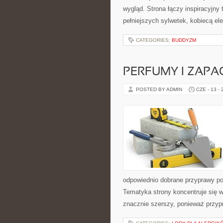
wygląd. Strona łączy inspiracyjny 
pełniejszych sylwetek, kobiecą e
CATEGORIES:
BUDDYZM
PERFUMY I ZAPA
POSTED BY ADMIN
CZE - 13 -
odpowiednio dobrane przyprawy pot
Tematyka strony koncentruje się w
znacznie szerszy, ponieważ przyp