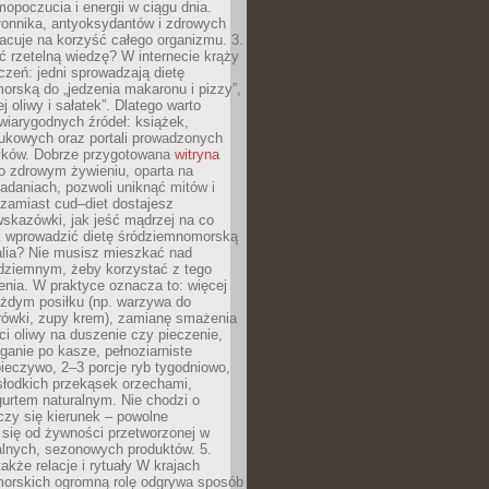
opoczucia i energii w ciągu dnia.
łonnika, antyoksydantów i zdrowych
acuje na korzyść całego organizmu. 3.
 rzetelną wiedzę? W internecie krąży
czeń: jedni sprowadzają dietę
rską do „jedzenia makaronu i pizzy”,
j oliwy i sałatek”. Dlatego warto
wiarygodnych źródeł: książek,
aukowych oraz portali prowadzonych
tyków. Dobrze przygotowana
witryna
o zdrowym żywieniu, oparta na
adaniach, pozwoli uniknąć mitów i
 zamiast cud–diet dostajesz
skazówki, jak jeść mądrzej na co
ak wprowadzić dietę śródziemnomorską
alia? Nie musisz mieszkać nad
ziemnym, żeby korzystać z tego
nia. W praktyce oznacza to: więcej
żdym posiłku (np. warzywa do
rówki, zupy krem), zamianę smażenia
ści oliwy na duszenie czy pieczenie,
ganie po kasze, pełnoziarniste
ieczywo, 2–3 porcje ryb tygodniowo,
słodkich przekąsek orzechami,
urtem naturalnym. Nie chodzi o
iczy się kierunek – powolne
 się od żywności przetworzonej w
alnych, sezonowych produktów. 5.
także relacje i rytuały W krajach
orskich ogromną rolę odgrywa sposób