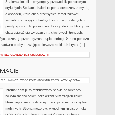
KALORII
Spalarnia kalorii – przystępny przewodnik po zdrowym
stylu życia Spalarnia kalorii to portal stworzony z myślą
o osobach, które chcą przemyśleć temat zdrowej
sylwetki i szukają konkretnych informacji podanych w
prosty sposób. To przestrzeń dla czytelników, którzy nie
chcą opierać się wyłącznie na chwilowych trendach,
 życia szerzej: przez pryzmat suplementacji. Strona porusza
zarówno osoby stawiające pierwsze kroki, jak i tych, […]
W (BEZ GLUTENU, BEZ ORZECHÓW ITP.)
EMACIE
CZYTELNICY
 2026
MOŻLIWOŚĆ KOMENTOWANIA
ZOSTAŁA WYŁĄCZONA
O
TEMACIE
Internat.com.pl to rozbudowany serwis poświęcony
nowym technologiom oraz wszystkim zagadnieniom,
które wiążą się z codziennym korzystaniem z urządzeń
mobilnych. Strona może być wygodnym miejscem dla
osób, które chcą lepiej zrozumieć świecie internetu,