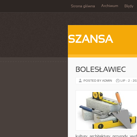
Archiwum
Strona główna
Błędy
SZANSA
BOLESŁAWIEC
POSTED BY ADMIN
LIP - 2 - 2
kultury, architektury, przyrody, w