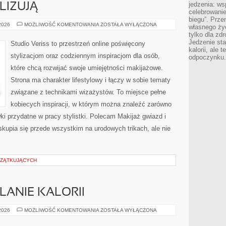
jedzenia: wsp
LIZUJĄ
celebrowanie
biegu”. Przen
CZYTELNICY
 2026
MOŻLIWOŚĆ KOMENTOWANIA
ZOSTAŁA WYŁĄCZONA
własnego życ
ANALIZUJĄ
tylko dla zd
Jedzenie sta
Studio Veriss to przestrzeń online poświęcony
kalorii, ale 
stylizacjom oraz codziennym inspiracjom dla osób,
odpoczynku.
które chcą rozwijać swoje umiejętności makijażowe.
Strona ma charakter lifestylowy i łączy w sobie tematy
związane z technikami wizażystów. To miejsce pełne
kobiecych inspiracji, w którym można znaleźć zarówno
ki przydatne w pracy stylistki. Polecam Makijaż gwiazd i
kupia się przede wszystkim na urodowych trikach, ale nie
CZĄTKUJĄCYCH
LANIE KALORII
TRENINGI
 2026
MOŻLIWOŚĆ KOMENTOWANIA
ZOSTAŁA WYŁĄCZONA
NA
SPALANIE