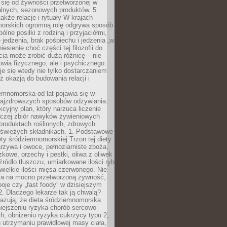
 się od żywności przetworzonej w
alnych, sezonowych produktów. 5.
także relacje i rytuały W krajach
orskich ogromną rolę odgrywa sposób
ólne posiłki z rodziną i przyjaciółmi,
 jedzenia, brak pośpiechu i jedzenia „w
iesienie choć części tej filozofii do
ia może zrobić dużą różnicę – nie
rowia fizycznego, ale i psychicznego.
je się wtedy nie tylko dostarczaniem
też okazją do budowania relacji i
emnomorska od lat pojawia się w
najzdrowszych sposobów odżywiania.
kcyjny plan, który narzuca liczenie
 raczej zbiór nawyków żywieniowych
produktach roślinnych, zdrowych
i świeżych składnikach. 1. Podstawowe
ety śródziemnomorskiej Trzon tej diety
rzywa i owoce, pełnoziarniste zboża,
zkowe, orzechy i pestki, oliwa z oliwek
źródło tłuszczu, umiarkowane ilości ryb
iewielkie ilości mięsa czerwonego. Nie
ca na mocno przetworzoną żywność,
oje czy „fast foody” w dzisiejszym
2. Dlaczego lekarze tak ją chwalą?
azują, że dieta śródziemnomorska
iejszeniu ryzyka chorób sercowo–
, obniżeniu ryzyka cukrzycy typu 2,
 utrzymaniu prawidłowej masy ciała,