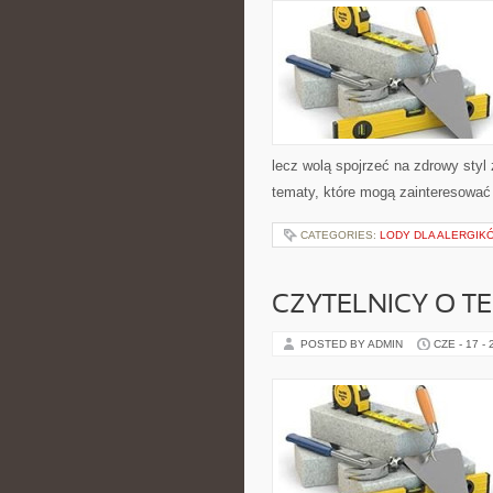
lecz wolą spojrzeć na zdrowy styl
tematy, które mogą zainteresować 
CATEGORIES:
LODY DLA ALERGIKÓ
CZYTELNICY O T
POSTED BY ADMIN
CZE - 17 -