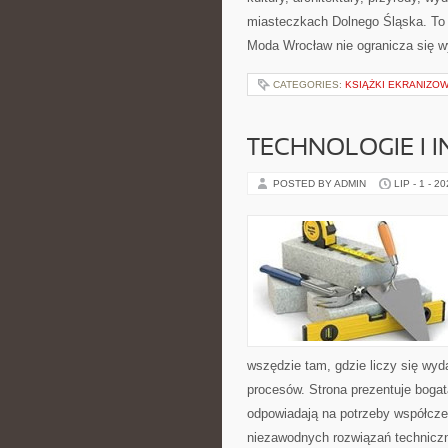
miasteczkach Dolnego Śląska. To wi
Moda Wrocław nie ogranicza się wy
CATEGORIES:
KSIĄŻKI EKRANIZO
TECHNOLOGIE I 
POSTED BY ADMIN
LIP - 1 - 2
wszędzie tam, gdzie liczy się wy
procesów. Strona prezentuje bogatą
odpowiadają na potrzeby współcze
niezawodnych rozwiązań techniczn