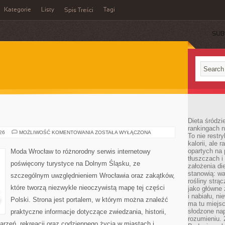
Kategorie
Listy
Tagi
Spis Treści
SUB
Dieta śródzi
rankingach 
BOLESŁAWIEC
026
MOŻLIWOŚĆ KOMENTOWANIA
ZOSTAŁA WYŁĄCZONA
To nie restry
kalorii, ale
opartych na 
Moda Wrocław to różnorodny serwis internetowy
tłuszczach 
poświęcony turystyce na Dolnym Śląsku, ze
założenia di
stanowią: wa
szczególnym uwzględnieniem Wrocławia oraz zakątków,
rośliny strąc
które tworzą niezwykle nieoczywistą mapę tej części
jako główne 
i nabiału, n
Polski. Strona jest portalem, w którym można znaleźć
ma tu miejs
słodzone nap
praktyczne informacje dotyczące zwiedzania, historii,
rozumieniu. 
ydarzeń, rekreacji oraz codziennego życia w miastach i