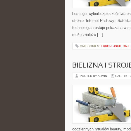
hostingu, cyberbezpieczeństwa or
stronie: Internet Radiowy i Sateli
technologia zostaje pokazana w s
może znaleźć […]
CATEGORIES:
EUROPEJSKIE RAJE
BIELIZNA I STRO
POSTED BY ADMIN
CZE - 16 -
codziennych rytuałów beauty, mo