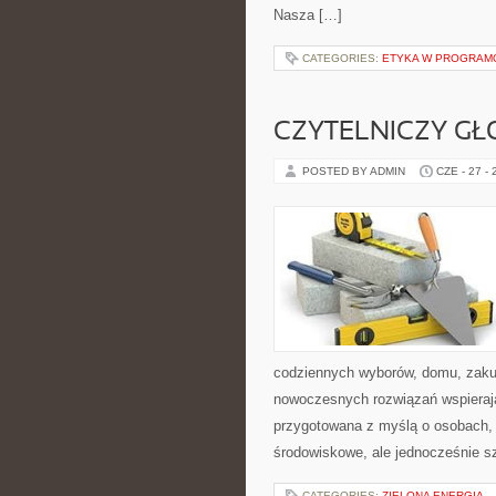
Nasza […]
CATEGORIES:
ETYKA W PROGRAMO
CZYTELNICZY GŁ
POSTED BY ADMIN
CZE - 27 -
codziennych wyborów, domu, zakupó
nowoczesnych rozwiązań wspierając
przygotowana z myślą o osobach,
środowiskowe, ale jednocześnie s
CATEGORIES:
ZIELONA ENERGIA