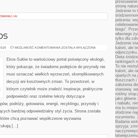
przesuwanie
stronę natur
Jedzenie to 
śródziemnom
WANIU I AI
jedzenia: wsp
celebrowanie
biegu”. Przen
własnego życ
OS
tylko dla zd
Jedzenie sta
kalorii, ale 
CZYTELNICZY
 2026
MOŻLIWOŚĆ KOMENTOWANIA
ZOSTAŁA WYŁĄCZONA
GŁOS
odpoczynku.
Dieta śródzi
Ekos-Sułów to wartościowy portal poświęcony ekologii,
rankingach 
To nie restry
który pokazuje, że świadome podejście do przyrody nie
kalorii, ale
musi oznaczać wielkich wyrzeczeń, skomplikowanych
opartych na 
tłuszczach 
decyzji ani kosztownych zmian. To przestrzeń, w
założenia di
którym czytelnik może znaleźć inspiracje, praktyczne
stanowią: wa
rośliny strąc
podpowiedzi oraz rzetelne teksty dotyczące
jako główne 
i nabiału, n
w, podróży, gotowania, energii, recyklingu, przyrody i
ma tu miejs
ych bardziej odpowiedzialny styl życia. Strona została
słodzone nap
rozumieniu. 
 które chcą poznawać współczesne wyzwania
Badania wsk
zukają […]
sprzyja: zmn
naczyniowych
łatwiejszemu