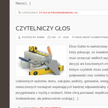
Nasza […]
CATEGORIES:
ETYKA W PROGRAMOWANIU I AI
CZYTELNICZY GŁOS
POSTED BY ADMIN
CZE - 27 - 2026
MOŻLIWOŚĆ KOMENTOWA
Ekos-Sułów to wartościowy 
który pokazuje, że świadom
musi oznaczać wielkich wy
decyzji ani kosztownych zm
którym czytelnik może znal
podpowiedzi oraz rzetelne 
codziennych wyborów, domu, zakupów, podróży, gotowania, energii
nowoczesnych rozwiązań wspierających bardziej odpowiedzialny st
przygotowana z myślą o osobach, które chcą poznawać współcz
środowiskowe, ale jednocześnie szukają […]
CATEGORIES:
ZIELONA ENERGIA