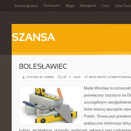
Archiwum
Kategorie
Listy
Strona główna
Błędy
Spis Treśc
SZANSA
BOLESŁAWIEC
POSTED BY ADMIN
LIP - 2 - 2026
MOŻLIWOŚĆ KOMENTOWAN
Moda Wrocław to różnorodn
poświęcony turystyce na D
szczególnym uwzględnienie
które tworzą niezwykle nie
Polski. Strona jest portal
praktyczne informacje dotyc
kultury, architektury, przyrody, wydarzeń, rekreacji oraz codzienn