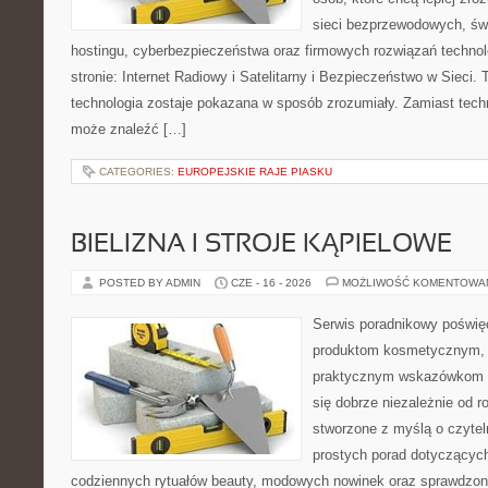
sieci bezprzewodowych, św
hostingu, cyberbezpieczeństwa oraz firmowych rozwiązań techno
stronie: Internet Radiowy i Satelitarny i Bezpieczeństwo w Sieci. 
technologia zostaje pokazana w sposób zrozumiały. Zamiast tech
może znaleźć […]
CATEGORIES:
EUROPEJSKIE RAJE PIASKU
BIELIZNA I STROJE KĄPIELOWE
POSTED BY ADMIN
CZE - 16 - 2026
MOŻLIWOŚĆ KOMENTOWA
Serwis poradnikowy poświęc
produktom kosmetycznym, u
praktycznym wskazówkom d
się dobrze niezależnie od r
stworzone z myślą o czytel
prostych porad dotyczących
codziennych rytuałów beauty, modowych nowinek oraz sprawdzo