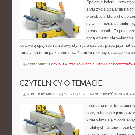
Spalarnia kalorii – przyst
stylu życia Spalarnia kalori
o osobach, które chcą prz
sylwetki i szukają konkret
prosty sposób. To przestrze
chcą opierać się wyłącznie
lecz wolą spojrzeć na zdrowy styl życia szerzej: przez pryzmat s
tematy, które mogą zainteresować zarówno osoby stawiające pierws
CATEGORIES:
LODY DLA ALERGIKÓW (BEZ GLUTENU, BEZ ORZECHÓW I
CZYTELNICY O TEMACIE
POSTED BY ADMIN
CZE - 17 - 2026
MOŻLIWOŚĆ KOMENTOWA
Internat.com.pl to rozbudo
nowym technologiom oraz 
które wiążą się z codzienn
mobilnych. Strona może b
osób, które chcą lepiej zro