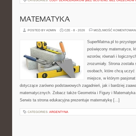
CATEGORIES:
LODY DLA ALERGIKÓW (BEZ GLUTENU, BEZ ORZECHÓW I
MATEMATYKA
POSTED BY ADMIN
CZE - 8 - 2026
MOŻLIWOŚĆ KOMENTOWAN
SuperMatma.pl to przystępn
poświęcony matematyce, któ
wzorów, równań i logicznyc
zrozumiały. Strona została
osobach, które chcą uczyć 
miejsce, w którym pasjonat
dotyczące zarówno podstawowych zagadnień, jak i bardziej zaa
matematycznych. Zobacz także Geometria i Figury i Matematyka 
Serwis ta strona edukacyjna prezentuje matematykę […]
CATEGORIES:
ARGENTYNA