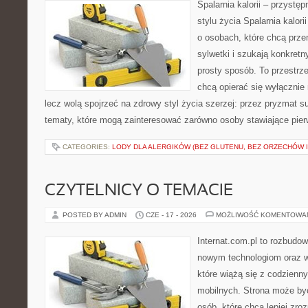
Spalarnia kalorii – przyst
stylu życia Spalarnia kalori
o osobach, które chcą prz
sylwetki i szukają konkret
prosty sposób. To przestrze
chcą opierać się wyłącznie
lecz wolą spojrzeć na zdrowy styl życia szerzej: przez pryzmat s
tematy, które mogą zainteresować zarówno osoby stawiające pierws
CATEGORIES:
LODY DLA ALERGIKÓW (BEZ GLUTENU, BEZ ORZECHÓW I
CZYTELNICY O TEMACIE
POSTED BY ADMIN
CZE - 17 - 2026
MOŻLIWOŚĆ KOMENTOWA
Internat.com.pl to rozbudo
nowym technologiom oraz 
które wiążą się z codzienn
mobilnych. Strona może b
osób, które chcą lepiej zro