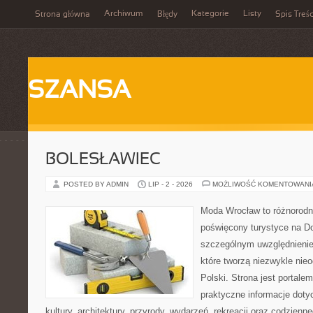
Archiwum
Kategorie
Listy
Strona główna
Błędy
Spis Treśc
SZANSA
BOLESŁAWIEC
POSTED BY ADMIN
LIP - 2 - 2026
MOŻLIWOŚĆ KOMENTOWAN
Moda Wrocław to różnorodn
poświęcony turystyce na D
szczególnym uwzględnienie
które tworzą niezwykle nie
Polski. Strona jest portal
praktyczne informacje dotyc
kultury, architektury, przyrody, wydarzeń, rekreacji oraz codzienn