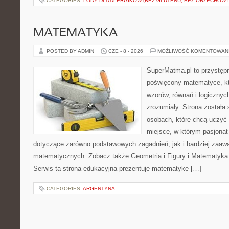
CATEGORIES:
LODY DLA ALERGIKÓW (BEZ GLUTENU, BEZ ORZECHÓW I
MATEMATYKA
POSTED BY ADMIN
CZE - 8 - 2026
MOŻLIWOŚĆ KOMENTOWAN
SuperMatma.pl to przystępn
poświęcony matematyce, któ
wzorów, równań i logicznyc
zrozumiały. Strona została
osobach, które chcą uczyć 
miejsce, w którym pasjonat
dotyczące zarówno podstawowych zagadnień, jak i bardziej zaa
matematycznych. Zobacz także Geometria i Figury i Matematyka 
Serwis ta strona edukacyjna prezentuje matematykę […]
CATEGORIES:
ARGENTYNA