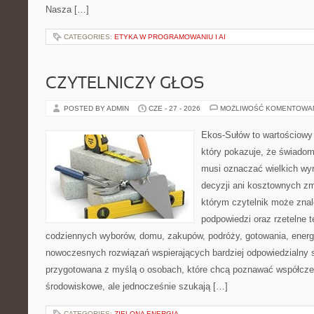
Nasza […]
CATEGORIES:
ETYKA W PROGRAMOWANIU I AI
CZYTELNICZY GŁOS
POSTED BY ADMIN
CZE - 27 - 2026
MOŻLIWOŚĆ KOMENTOWA
Ekos-Sułów to wartościowy 
który pokazuje, że świadom
musi oznaczać wielkich wy
decyzji ani kosztownych zm
którym czytelnik może znal
podpowiedzi oraz rzetelne 
codziennych wyborów, domu, zakupów, podróży, gotowania, energii
nowoczesnych rozwiązań wspierających bardziej odpowiedzialny st
przygotowana z myślą o osobach, które chcą poznawać współcz
środowiskowe, ale jednocześnie szukają […]
CATEGORIES:
ZIELONA ENERGIA