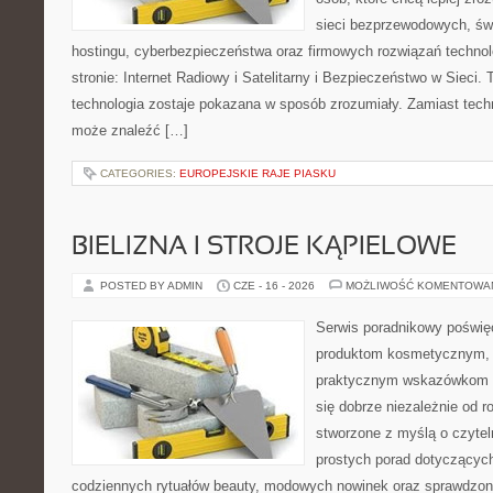
sieci bezprzewodowych, św
hostingu, cyberbezpieczeństwa oraz firmowych rozwiązań techno
stronie: Internet Radiowy i Satelitarny i Bezpieczeństwo w Sieci. 
technologia zostaje pokazana w sposób zrozumiały. Zamiast tech
może znaleźć […]
CATEGORIES:
EUROPEJSKIE RAJE PIASKU
BIELIZNA I STROJE KĄPIELOWE
POSTED BY ADMIN
CZE - 16 - 2026
MOŻLIWOŚĆ KOMENTOWA
Serwis poradnikowy poświęc
produktom kosmetycznym, u
praktycznym wskazówkom d
się dobrze niezależnie od r
stworzone z myślą o czytel
prostych porad dotyczących
codziennych rytuałów beauty, modowych nowinek oraz sprawdzo