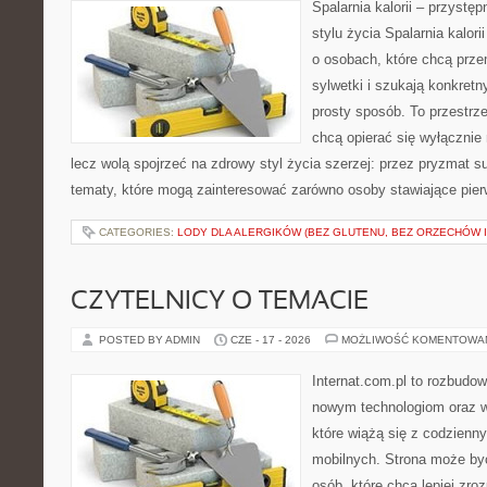
Spalarnia kalorii – przyst
stylu życia Spalarnia kalori
o osobach, które chcą prz
sylwetki i szukają konkret
prosty sposób. To przestrze
chcą opierać się wyłącznie
lecz wolą spojrzeć na zdrowy styl życia szerzej: przez pryzmat s
tematy, które mogą zainteresować zarówno osoby stawiające pierws
CATEGORIES:
LODY DLA ALERGIKÓW (BEZ GLUTENU, BEZ ORZECHÓW I
CZYTELNICY O TEMACIE
POSTED BY ADMIN
CZE - 17 - 2026
MOŻLIWOŚĆ KOMENTOWA
Internat.com.pl to rozbudo
nowym technologiom oraz 
które wiążą się z codzienn
mobilnych. Strona może b
osób, które chcą lepiej zro