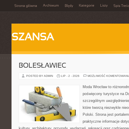
Archiwum
Kategorie
Listy
Strona główna
Błędy
Spis Treśc
SZANSA
BOLESŁAWIEC
POSTED BY ADMIN
LIP - 2 - 2026
MOŻLIWOŚĆ KOMENTOWAN
Moda Wrocław to różnorodn
poświęcony turystyce na D
szczególnym uwzględnienie
które tworzą niezwykle nie
Polski. Strona jest portal
praktyczne informacje dotyc
kultury, architektury, przyrody, wydarzeń, rekreacji oraz codzienn