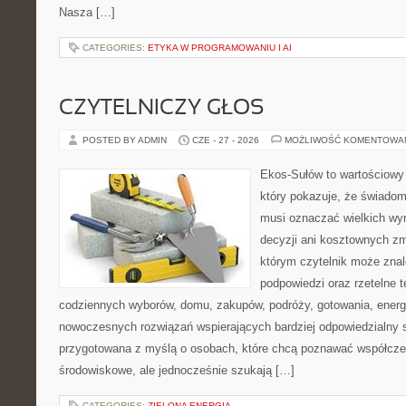
Nasza […]
CATEGORIES:
ETYKA W PROGRAMOWANIU I AI
CZYTELNICZY GŁOS
POSTED BY ADMIN
CZE - 27 - 2026
MOŻLIWOŚĆ KOMENTOWA
Ekos-Sułów to wartościowy 
który pokazuje, że świadom
musi oznaczać wielkich wy
decyzji ani kosztownych zm
którym czytelnik może znal
podpowiedzi oraz rzetelne 
codziennych wyborów, domu, zakupów, podróży, gotowania, energii
nowoczesnych rozwiązań wspierających bardziej odpowiedzialny st
przygotowana z myślą o osobach, które chcą poznawać współcz
środowiskowe, ale jednocześnie szukają […]
CATEGORIES:
ZIELONA ENERGIA