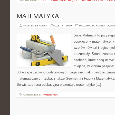
CATEGORIES:
LODY DLA ALERGIKÓW (BEZ GLUTENU, BEZ ORZECHÓW I
MATEMATYKA
POSTED BY ADMIN
CZE - 8 - 2026
MOŻLIWOŚĆ KOMENTOWAN
SuperMatma.pl to przystępn
poświęcony matematyce, któ
wzorów, równań i logicznyc
zrozumiały. Strona została
osobach, które chcą uczyć 
miejsce, w którym pasjonat
dotyczące zarówno podstawowych zagadnień, jak i bardziej zaa
matematycznych. Zobacz także Geometria i Figury i Matematyka 
Serwis ta strona edukacyjna prezentuje matematykę […]
CATEGORIES:
ARGENTYNA