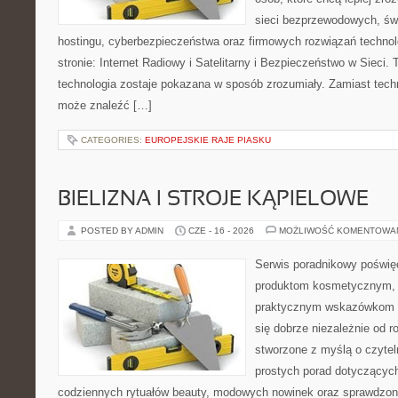
sieci bezprzewodowych, św
hostingu, cyberbezpieczeństwa oraz firmowych rozwiązań techno
stronie: Internet Radiowy i Satelitarny i Bezpieczeństwo w Sieci. 
technologia zostaje pokazana w sposób zrozumiały. Zamiast tech
może znaleźć […]
CATEGORIES:
EUROPEJSKIE RAJE PIASKU
BIELIZNA I STROJE KĄPIELOWE
POSTED BY ADMIN
CZE - 16 - 2026
MOŻLIWOŚĆ KOMENTOWA
Serwis poradnikowy poświęc
produktom kosmetycznym, u
praktycznym wskazówkom d
się dobrze niezależnie od r
stworzone z myślą o czytel
prostych porad dotyczących
codziennych rytuałów beauty, modowych nowinek oraz sprawdzo