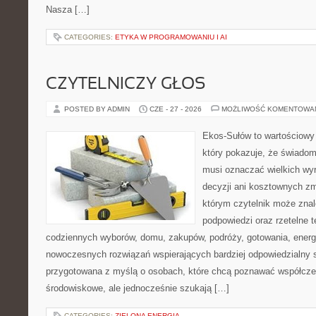
Nasza […]
CATEGORIES:
ETYKA W PROGRAMOWANIU I AI
CZYTELNICZY GŁOS
POSTED BY ADMIN
CZE - 27 - 2026
MOŻLIWOŚĆ KOMENTOWA
Ekos-Sułów to wartościowy 
który pokazuje, że świadom
musi oznaczać wielkich wy
decyzji ani kosztownych zm
którym czytelnik może znal
podpowiedzi oraz rzetelne 
codziennych wyborów, domu, zakupów, podróży, gotowania, energii
nowoczesnych rozwiązań wspierających bardziej odpowiedzialny st
przygotowana z myślą o osobach, które chcą poznawać współcz
środowiskowe, ale jednocześnie szukają […]
CATEGORIES:
ZIELONA ENERGIA