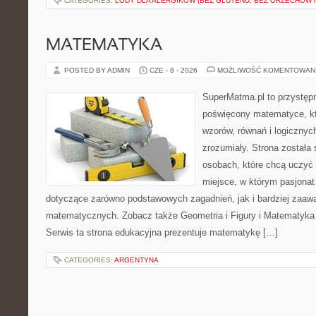
CATEGORIES:
LODY DLA ALERGIKÓW (BEZ GLUTENU, BEZ ORZECHÓW I
MATEMATYKA
POSTED BY ADMIN
CZE - 8 - 2026
MOŻLIWOŚĆ KOMENTOWAN
SuperMatma.pl to przystępn
poświęcony matematyce, któ
wzorów, równań i logicznyc
zrozumiały. Strona została
osobach, które chcą uczyć 
miejsce, w którym pasjonat
dotyczące zarówno podstawowych zagadnień, jak i bardziej zaa
matematycznych. Zobacz także Geometria i Figury i Matematyka 
Serwis ta strona edukacyjna prezentuje matematykę […]
CATEGORIES:
ARGENTYNA