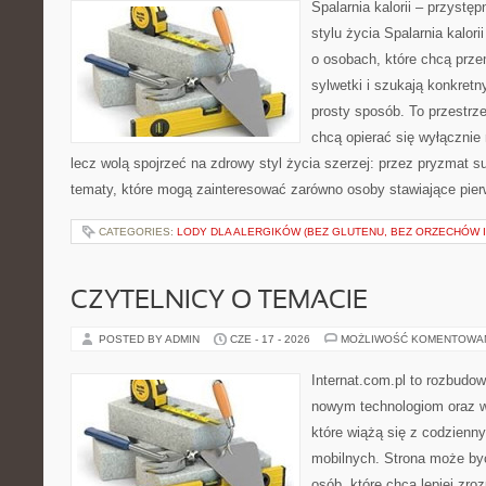
Spalarnia kalorii – przyst
stylu życia Spalarnia kalori
o osobach, które chcą prz
sylwetki i szukają konkret
prosty sposób. To przestrze
chcą opierać się wyłącznie
lecz wolą spojrzeć na zdrowy styl życia szerzej: przez pryzmat s
tematy, które mogą zainteresować zarówno osoby stawiające pierws
CATEGORIES:
LODY DLA ALERGIKÓW (BEZ GLUTENU, BEZ ORZECHÓW I
CZYTELNICY O TEMACIE
POSTED BY ADMIN
CZE - 17 - 2026
MOŻLIWOŚĆ KOMENTOWA
Internat.com.pl to rozbudo
nowym technologiom oraz 
które wiążą się z codzienn
mobilnych. Strona może b
osób, które chcą lepiej zro