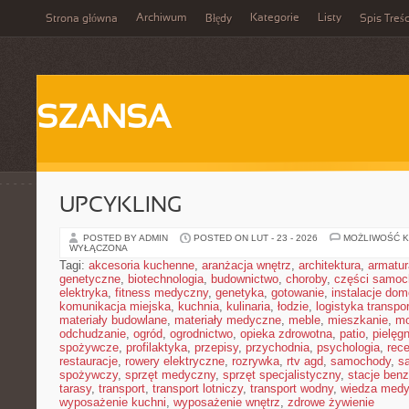
Archiwum
Kategorie
Listy
Strona główna
Błędy
Spis Treśc
SZANSA
UPCYKLING
POSTED BY ADMIN
POSTED ON LUT - 23 - 2026
MOŻLIWOŚĆ 
WYŁĄCZONA
Tagi:
akcesoria kuchenne
,
aranżacja wnętrz
,
architektura
,
armatur
genetyczne
,
biotechnologia
,
budownictwo
,
choroby
,
części samo
elektryka
,
fitness medyczny
,
genetyka
,
gotowanie
,
instalacje do
komunikacja miejska
,
kuchnia
,
kulinaria
,
łodzie
,
logistyka transpo
materiały budowlane
,
materiały medyczne
,
meble
,
mieszkanie
,
mo
odchudzanie
,
ogród
,
ogrodnictwo
,
opieka zdrowotna
,
patio
,
pielęgn
spożywcze
,
profilaktyka
,
przepisy
,
przychodnia
,
psychologia
,
rece
restauracje
,
rowery elektryczne
,
rozrywka
,
rtv agd
,
samochody
,
s
spożywczy
,
sprzęt medyczny
,
sprzęt specjalistyczny
,
stacje ben
tarasy
,
transport
,
transport lotniczy
,
transport wodny
,
wiedza med
wyposażenie kuchni
,
wyposażenie wnętrz
,
zdrowe żywienie