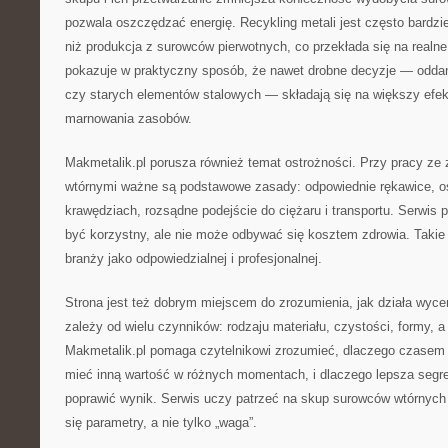
pozwala oszczędzać energię. Recykling metali jest często bardzi
niż produkcja z surowców pierwotnych, co przekłada się na realne
pokazuje w praktyczny sposób, że nawet drobne decyzje — odda
czy starych elementów stalowych — składają się na większy efek
marnowania zasobów.
Makmetalik.pl porusza również temat ostrożności. Przy pracy ze 
wtórnymi ważne są podstawowe zasady: odpowiednie rękawice, os
krawędziach, rozsądne podejście do ciężaru i transportu. Serwis 
być korzystny, ale nie może odbywać się kosztem zdrowia. Takie
branży jako odpowiedzialnej i profesjonalnej.
Strona jest też dobrym miejscem do zrozumienia, jak działa wyce
zależy od wielu czynników: rodzaju materiału, czystości, formy, a
Makmetalik.pl pomaga czytelnikowi zrozumieć, dlaczego czasem
mieć inną wartość w różnych momentach, i dlaczego lepsza segre
poprawić wynik. Serwis uczy patrzeć na skup surowców wtórnych 
się parametry, a nie tylko „waga”.