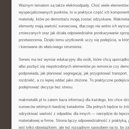
Ważnym tematem są także elektroodpady. Choć wiele elementów e
wyspecjalizowanych punktów, to w praktyce część ich komponent
materiały, które po demontażu mogą zostać odzyskane. Makmetal
elementy mają wartość surowcową, dlaczego nie wolno ich wyrz
zmieszanych oraz jak działa odpowiedzialne przekazywanie sprzę
przetworzenia. Dzięki temu użytkownik uczy się podejścia, w kt
i kierowane do właściwego strumienia.
Serwis ma też wymiar edukacyjny dla osób, które chcą uporządk
albo pozbyć się niepotrzebnych elementów po remoncie czy demo
podpowiada, jak planować segregację, jak przygotować transport, 
rozdzielić, a co lepiej oddać jako złożone. To praktyczne podejś
podejmować decyzje bez stresu.
makmetalik.pl to zatem baza informacji dla każdego, kto chce dzi
surowców wtórnych bardziej świadomie. Dla jednych będzie to źró
odzyskiwać wartość z odpadów, dla innych — narzędzie do lepszej
materiałowej w firmie. Strona łączy odpowiedzialność z praktyką, 
jest tylko obowiązkiem, ale też rozsądnym sposobem na to, by 