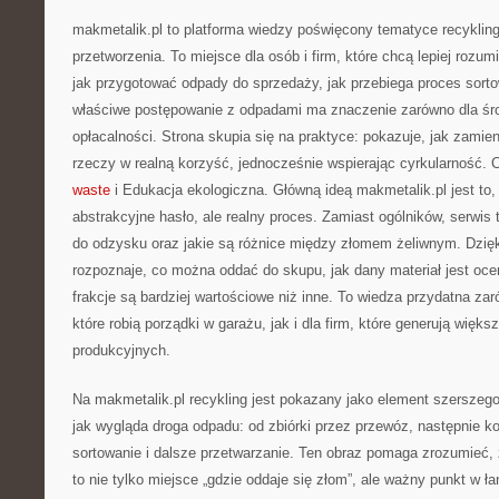
makmetalik.pl to platforma wiedzy poświęcony tematyce recykling
przetworzenia. To miejsce dla osób i firm, które chcą lepiej rozum
jak przygotować odpady do sprzedaży, jak przebiega proces sort
właściwe postępowanie z odpadami ma znaczenie zarówno dla środ
opłacalności. Strona skupia się na praktyce: pokazuje, jak zamie
rzeczy w realną korzyść, jednocześnie wspierając cyrkularność. 
waste
i Edukacja ekologiczna. Główną ideą makmetalik.pl jest to, 
abstrakcyjne hasło, ale realny proces. Zamiast ogólników, serwis 
do odzysku oraz jakie są różnice między złomem żeliwnym. Dzięk
rozpoznaje, co można oddać do skupu, jak dany materiał jest oce
frakcje są bardziej wartościowe niż inne. To wiedza przydatna za
które robią porządki w garażu, jak i dla firm, które generują więks
produkcyjnych.
Na makmetalik.pl recykling jest pokazany jako element szerszeg
jak wygląda droga odpadu: od zbiórki przez przewóz, następnie ko
sortowanie i dalsze przetwarzanie. Ten obraz pomaga zrozumieć
to nie tylko miejsce „gdzie oddaje się złom”, ale ważny punkt w ł