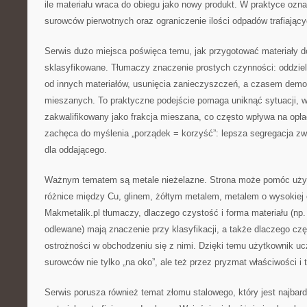
ile materiału wraca do obiegu jako nowy produkt. W praktyce ozn
surowców pierwotnych oraz ograniczenie ilości odpadów trafiają
Serwis dużo miejsca poświęca temu, jak przygotować materiały do
sklasyfikowane. Tłumaczy znaczenie prostych czynności: oddzie
od innych materiałów, usunięcia zanieczyszczeń, a czasem de
mieszanych. To praktyczne podejście pomaga uniknąć sytuacji, w 
zakwalifikowany jako frakcja mieszana, co często wpływa na opła
zachęca do myślenia „porządek = korzyść”: lepsza segregacja zw
dla oddającego.
Ważnym tematem są metale nieżelazne. Strona może pomóc uży
różnice między Cu, glinem, żółtym metalem, metalem o wysokiej 
Makmetalik.pl tłumaczy, dlaczego czystość i forma materiału (np.
odlewane) mają znaczenie przy klasyfikacji, a także dlaczego c
ostrożności w obchodzeniu się z nimi. Dzięki temu użytkownik u
surowców nie tylko „na oko”, ale też przez pryzmat właściwości 
Serwis porusza również temat złomu stalowego, który jest najba