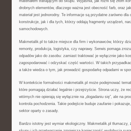
materiałem trafiającym do skupu. Wyjaśnia, jak różni się złom ko
drobnych elementów, dlaczego ważna jest obecność farb, oraz ja
materiał jest jednorodny. Te informacje są przydatne zarówno dla
konstrukcje, jak i dla tych, którzy oddają fragmenty urządzeń, na
samochodowych.
Makmetalik.pl to także miejsce dla firm i wykonawców, którzy dzia
remonty, produkcja, logistyka, czy naprawy. Serwis pomaga zroz
odpadów jako do zasobu: zamiast traktować je wyłącznie jako ko
zagospodarować i odzyskać część wartości. W takich przypadkac
a także wiedza o tym, jak prowadzić gospodarkę odpadami w spo
W kontekście formalności makmetalik.pl może podejmować temat
które pomagają działać legalnie i przejrzyście. Strona uczy, że r
wtórnych nie opierają się wyłącznie na „dogadaniu się”, ale na pr
kontrola pochodzenia. Takie podejście buduje zaufanie i pokazuje,
sektor oparty o zasady.
Bardzo istotny jest wymiar ekologiczny. Makmetalik.pl tłumaczy,
skupu i ich przetwarzanie zmniejsza konieczność wydobycia suro