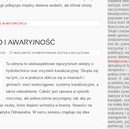
Badania wsk
sprzyja: zmn
nego półwyspu między dwiema wodami, ale klimat strony
naczyniowych
łatwiejszemu
poprawie sam
Duża ilość b
E W MOTORYZACJI
tłuszczów pr
Skąd czerpać
wiele uprosz
śródziemnomo
O I AWARYJNOŚĆ
inni do „same
korzystać z 
publikacji n
BEZPIECZEŃSTWO
2026
MOŻLIWOŚĆ KOMENTOWANIA
ZOSTAŁA WYŁĄCZONA
I
przez diete
AWARYJNOŚĆ
tematyczna
Ta witryna to wieloaspektowe repozytorium wiedzy o
aktualnych b
skrajności –
hydrotechnice oraz inżynierii kanalizacyjnej. Skupia się
praktyczne w
na tym, co w praktyce oblicza się w miastach i
dzień. 4. J
w polskie re
gminach: sieci wodociągowe, systemy kanalizacyjne, a
Morzem Śród
także odwodnienie. Całość jest opisana w sposób
modelu żywie
warzyw w ka
rzeczowy, ale jednocześnie przystępny, tak aby po
kanapek, su
na małej ilo
oraz osoby, które dopiero wchodzą w branżę. Nowości na
częstsze się
rgetyka Odnawialna. W sercu serwisu znajduje się idea
makarony i p
zastąpienie 
owocami, jog
perfekcję. L