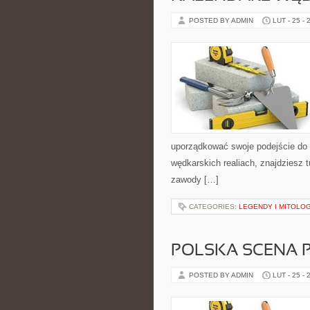
POSTED BY ADMIN
LUT - 25 - 
uporządkować swoje podejście do z
wędkarskich realiach, znajdziesz 
zawody […]
CATEGORIES:
LEGENDY I MITOLOG
POLSKA SCENA 
POSTED BY ADMIN
LUT - 25 - 