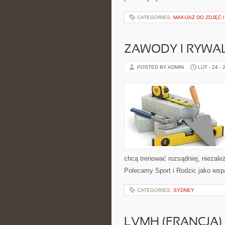
CATEGORIES:
MAKIJAŻ DO ZDJĘĆ 
ZAWODY I RYWAL
POSTED BY ADMIN
LUT - 24 - 
chcą trenować rozsądniej, niezależ
Polecamy Sport i Rodzic jako wsp
CATEGORIES:
SYDNEY
LVMH (FRANCJA)