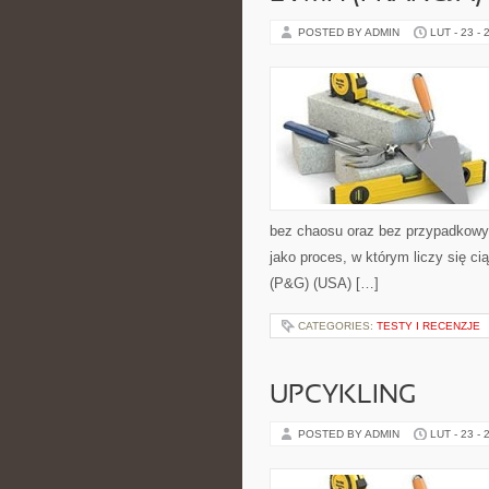
POSTED BY ADMIN
LUT - 23 - 
bez chaosu oraz bez przypadkowyc
jako proces, w którym liczy się c
(P&G) (USA) […]
CATEGORIES:
TESTY I RECENZJE
UPCYKLING
POSTED BY ADMIN
LUT - 23 - 