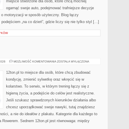
miejsce stworzone dla osób, które chcą mocniej
ogarnąć swoje auto, podejmować trafniejsze decyzje
 o motoryzacji w sposób użyteczny. Blog łączy
odejściem „na co dzień”, gdzie liczy się nie tylko styl […]
ZYKÓW
JAZDA
2026
MOŻLIWOŚĆ KOMENTOWANIA
ZOSTAŁA WYŁĄCZONA
ROWEREM
12ton.pl to miejsce dla osób, które chcą zbudować
kondycję, zmienić sylwetkę oraz wkręcić się w
kolarstwo. To serwis, w którym trening łączy się z
higieną życia, a podejście do celów jest realistyczne.
Jeśli szukasz sprawdzonych kierunków działania albo
chcesz uporządkować swoje nawyki, tutaj znajdziesz
ości, a nie do ideałów z plakatu. Kategorie dla każdego to
da Rowerem. Sednem 12ton.pl jest równowaga: między