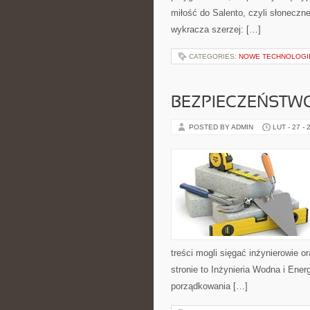
miłość do Salento, czyli słonecz
wykracza szerzej: […]
CATEGORIES:
NOWE TECHNOLOGI
BEZPIECZEŃSTW
POSTED BY ADMIN
LUT - 27 - 
treści mogli sięgać inżynierowie 
stronie to Inżynieria Wodna i Ene
porządkowania […]