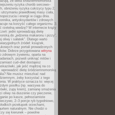
azują, że dieta śródziemnomorska
iejszeniu ryzyka chorób sercowo–
, obniżeniu ryzyka cukrzycy typu 2,
 utrzymaniu prawidłowej masy ciała,
opoczucia i energii w ciągu dnia.
łonnika, antyoksydantów i zdrowych
acuje na korzyść całego organizmu. 3.
 rzetelną wiedzę? W internecie krąży
czeń: jedni sprowadzają dietę
rską do „jedzenia makaronu i pizzy”,
j oliwy i sałatek”. Dlatego warto
wiarygodnych źródeł: książek,
aukowych oraz portali prowadzonych
tyków. Dobrze przygotowana
witryna
o zdrowym żywieniu, oparta na
adaniach, pozwoli uniknąć mitów i
 zamiast cud–diet dostajesz
skazówki, jak jeść mądrzej na co
ak wprowadzić dietę śródziemnomorską
alia? Nie musisz mieszkać nad
ziemnym, żeby korzystać z tego
nia. W praktyce oznacza to: więcej
żdym posiłku (np. warzywa do
rówki, zupy krem), zamianę smażenia
ści oliwy na duszenie czy pieczenie,
ganie po kasze, pełnoziarniste
ieczywo, 2–3 porcje ryb tygodniowo,
słodkich przekąsek orzechami,
urtem naturalnym. Nie chodzi o
iczy się kierunek – powolne