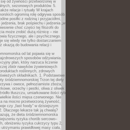
 się od żywności przetworzonej w
alnych, sezonowych produktów. 5.
także relacje i rytuały W krajach
orskich ogromną rolę odgrywa sposób
ólne posiłki z rodziną i przyjaciółmi,
 jedzenia, brak pośpiechu i jedzenia „w
iesienie choć części tej filozofii do
ia może zrobić dużą różnicę – nie
rowia fizycznego, ale i psychicznego.
je się wtedy nie tylko dostarczaniem
też okazją do budowania relacji i
emnomorska od lat pojawia się w
najzdrowszych sposobów odżywiania.
kcyjny plan, który narzuca liczenie
 raczej zbiór nawyków żywieniowych
produktach roślinnych, zdrowych
i świeżych składnikach. 1. Podstawowe
ety śródziemnomorskiej Trzon tej diety
rzywa i owoce, pełnoziarniste zboża,
zkowe, orzechy i pestki, oliwa z oliwek
źródło tłuszczu, umiarkowane ilości ryb
iewielkie ilości mięsa czerwonego. Nie
ca na mocno przetworzoną żywność,
oje czy „fast foody” w dzisiejszym
2. Dlaczego lekarze tak ją chwalą?
azują, że dieta śródziemnomorska
iejszeniu ryzyka chorób sercowo–
, obniżeniu ryzyka cukrzycy typu 2,
 utrzymaniu prawidłowej masy ciała,