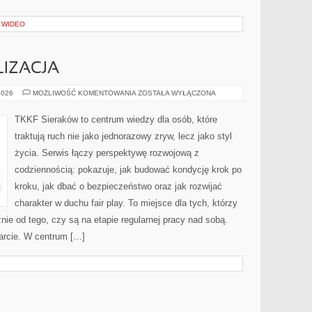
I WIDEO
IZACJA
ZAWODY
2026
MOŻLIWOŚĆ KOMENTOWANIA
ZOSTAŁA WYŁĄCZONA
I
RYWALIZACJA
TKKF Sieraków to centrum wiedzy dla osób, które
traktują ruch nie jako jednorazowy zryw, lecz jako styl
życia. Serwis łączy perspektywę rozwojową z
codziennością: pokazuje, jak budować kondycję krok po
kroku, jak dbać o bezpieczeństwo oraz jak rozwijać
charakter w duchu fair play. To miejsce dla tych, którzy
nie od tego, czy są na etapie regularnej pracy nad sobą.
arcie. W centrum […]