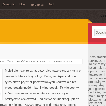
Kategorie
Listy
Tagi
Spis Treści
SUB
Dieta śródzi
rankingach 
TURYN
2026
MOŻLIWOŚĆ KOMENTOWANIA
ZOSTAŁA WYŁĄCZONA
To nie restry
kalorii, ale
MojeSalento.pl to wyjazdowy blog stworzony z myślą o
opartych na 
tłuszczach 
osobach, które chcą odkryć Półwysep Apeniński nie
założenia di
stanowią: wa
tylko przez pryzmat pocztówkowych kadrów, ale też
rośliny strąc
przez codzienność miast i miasteczek. To miejsce, w
jako główne 
i nabiału, n
którym marzenia o dolce vita zamieniają się w
ma tu miejs
praktyczne wskazówki – od pierwszej inspiracji, przez
słodzone nap
rozumieniu. 
rawę na miejscu. Nazwa serwisu podkreśla szczególną