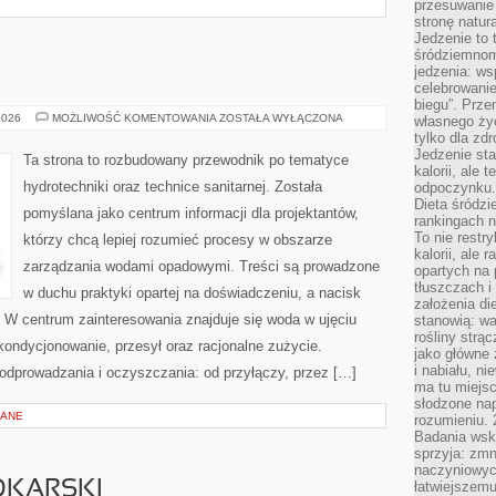
przesuwanie
stronę natur
Jedzenie to 
śródziemnom
jedzenia: wsp
celebrowanie
biegu”. Przen
POMPY
2026
MOŻLIWOŚĆ KOMENTOWANIA
ZOSTAŁA WYŁĄCZONA
własnego życ
CIEPŁA
tylko dla zd
Jedzenie sta
Ta strona to rozbudowany przewodnik po tematyce
kalorii, ale 
hydrotechniki oraz technice sanitarnej. Została
odpoczynku.
Dieta śródzi
pomyślana jako centrum informacji dla projektantów,
rankingach 
To nie restry
którzy chcą lepiej rozumieć procesy w obszarze
kalorii, ale
zarządzania wodami opadowymi. Treści są prowadzone
opartych na 
tłuszczach 
w duchu praktyki opartej na doświadczeniu, a nacisk
założenia di
i. W centrum zainteresowania znajduje się woda w ujęciu
stanowią: wa
rośliny strąc
 kondycjonowanie, przesył oraz racjonalne zużycie.
jako główne 
i nabiału, n
odprowadzania i oczyszczania: od przyłączy, przez […]
ma tu miejs
słodzone nap
LANE
rozumieniu. 
Badania wsk
sprzyja: zmn
naczyniowych
DKARSKI
łatwiejszemu