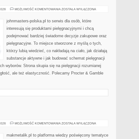
LVMH
2026
MOŻLIWOŚĆ KOMENTOWANIA
ZOSTAŁA WYŁĄCZONA
(FRANCJA)
johnmasters-polska.pl to serwis dla osób, które
interesują się produktami pielęgnacyjnymi i chcą
podejmować bardziej świadome decyzje zakupowe oraz
pielęgnacyjne. To miejsce stworzone z myślą o tych,
którzy lubią wiedzieć, co nakładają na ciało, jak działają
substancje aktywne i jak budować schemat pielęgnacji
h wyborów. Strona skupia się na pielęgnacji rozumianej
iągłość, ale też elastyczność. Polecamy Procter & Gamble
UPCYKLING
2026
MOŻLIWOŚĆ KOMENTOWANIA
ZOSTAŁA WYŁĄCZONA
makmetalik.pl to platforma wiedzy poświęcony tematyce