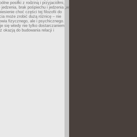
ólne posiłki z rodziną i przyjaciółmi,
 jedzenia, brak pośpiechu i jedzenia „w
iesienie choć części tej filozofii do
ia może zrobić dużą różnicę – nie
rowia fizycznego, ale i psychicznego.
je się wtedy nie tylko dostarczaniem
też okazją do budowania relacji i