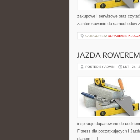
zakupowe i serwisowe oraz czytać
zainteresowanie do samochodów z p
CATEGORIES:
DORABIANIE KLUC
JAZDA ROWEREM
POSTED BY ADMIN
LUT - 24 - 
inspiracje dopasowane do codzienn
Fitness dla początkujących i Jaz
planem […]