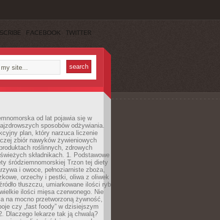
SCRIBE
FACEBOOK
TWITTER
emnomorska od lat pojawia się w
najzdrowszych sposobów odżywiania.
kcyjny plan, który narzuca liczenie
 raczej zbiór nawyków żywieniowych
produktach roślinnych, zdrowych
i świeżych składnikach. 1. Podstawowe
ety śródziemnomorskiej Trzon tej diety
rzywa i owoce, pełnoziarniste zboża,
zkowe, orzechy i pestki, oliwa z oliwek
źródło tłuszczu, umiarkowane ilości ryb
iewielkie ilości mięsa czerwonego. Nie
ca na mocno przetworzoną żywność,
oje czy „fast foody” w dzisiejszym
2. Dlaczego lekarze tak ją chwalą?