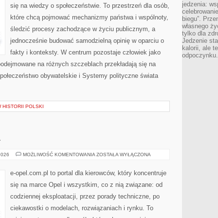
jedzenia: wsp
się na wiedzy o społeczeństwie. To przestrzeń dla osób,
celebrowanie
które chcą pojmować mechanizmy państwa i wspólnoty,
biegu”. Przen
własnego życ
śledzić procesy zachodzące w życiu publicznym, a
tylko dla zd
jednocześnie budować samodzielną opinię w oparciu o
Jedzenie sta
kalorii, ale 
fakty i konteksty. W centrum pozostaje człowiek jako
odpoczynku.
 podejmowane na różnych szczeblach przekładają się na
Społeczeństwo obywatelskie i Systemy polityczne świata
W HISTORII POLSKI
A
OPEL
2026
MOŻLIWOŚĆ KOMENTOWANIA
ZOSTAŁA WYŁĄCZONA
I
EKOLOGIA
e-opel.com.pl to portal dla kierowców, który koncentruje
się na marce Opel i wszystkim, co z nią związane: od
codziennej eksploatacji, przez porady techniczne, po
ciekawostki o modelach, rozwiązaniach i rynku. To