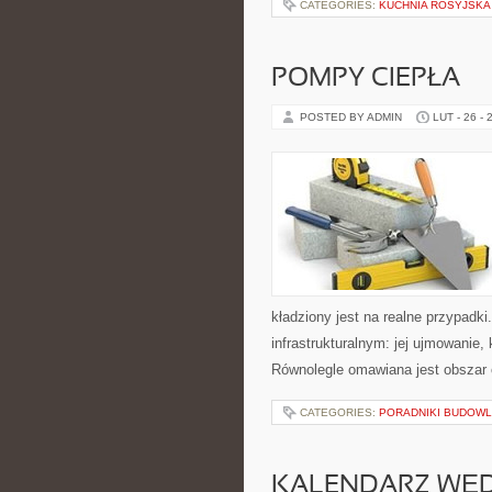
CATEGORIES:
KUCHNIA ROSYJSKA
POMPY CIEPŁA
POSTED BY ADMIN
LUT - 26 - 
kładziony jest na realne przypadk
infrastrukturalnym: jej ujmowanie,
Równolegle omawiana jest obszar 
CATEGORIES:
PORADNIKI BUDOW
KALENDARZ WĘ