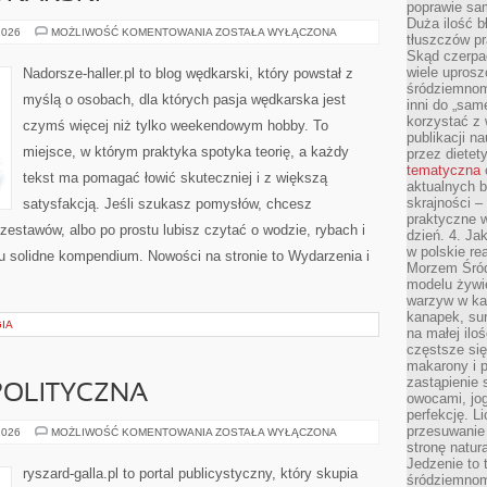
poprawie sam
Duża ilość b
KALENDARZ
2026
MOŻLIWOŚĆ KOMENTOWANIA
ZOSTAŁA WYŁĄCZONA
tłuszczów pr
WĘDKARSKI
Skąd czerpać
wiele uprosz
Nadorsze-haller.pl to blog wędkarski, który powstał z
śródziemnomo
myślą o osobach, dla których pasja wędkarska jest
inni do „same
korzystać z 
czymś więcej niż tylko weekendowym hobby. To
publikacji n
miejsce, w którym praktyka spotyka teorię, a każdy
przez diete
tematyczna
tekst ma pomagać łowić skuteczniej i z większą
aktualnych b
skrajności –
satysfakcją. Jeśli szukasz pomysłów, chcesz
praktyczne w
estawów, albo po prostu lubisz czytać o wodzie, rybach i
dzień. 4. J
w polskie re
tu solidne kompendium. Nowości na stronie to Wydarzenia i
Morzem Śród
modelu żywie
warzyw w ka
kanapek, su
IA
na małej ilo
częstsze się
makarony i p
zastąpienie 
POLITYCZNA
owocami, jog
perfekcję. L
przesuwanie
POLSKA
2026
MOŻLIWOŚĆ KOMENTOWANIA
ZOSTAŁA WYŁĄCZONA
SCENA
stronę natur
POLITYCZNA
Jedzenie to 
ryszard-galla.pl to portal publicystyczny, który skupia
śródziemnom