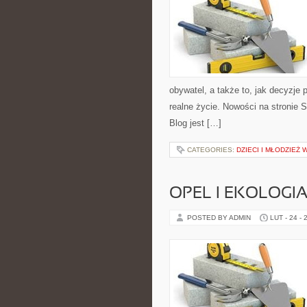
obywatel, a także to, jak decyzje
realne życie. Nowości na stronie 
Blog jest […]
CATEGORIES:
DZIECI I MŁODZIEŻ 
OPEL I EKOLOGI
POSTED BY ADMIN
LUT - 24 - 