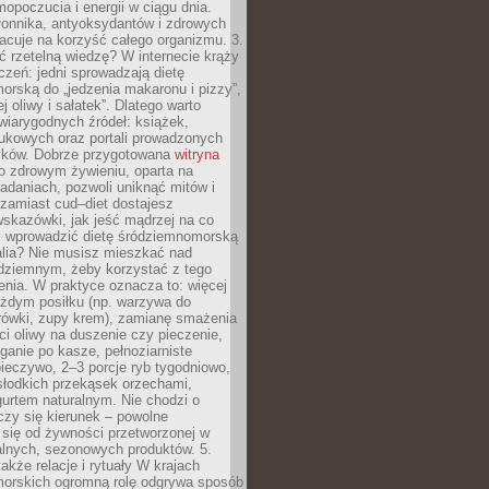
opoczucia i energii w ciągu dnia.
łonnika, antyoksydantów i zdrowych
acuje na korzyść całego organizmu. 3.
 rzetelną wiedzę? W internecie krąży
czeń: jedni sprowadzają dietę
rską do „jedzenia makaronu i pizzy”,
j oliwy i sałatek”. Dlatego warto
wiarygodnych źródeł: książek,
aukowych oraz portali prowadzonych
tyków. Dobrze przygotowana
witryna
o zdrowym żywieniu, oparta na
adaniach, pozwoli uniknąć mitów i
 zamiast cud–diet dostajesz
skazówki, jak jeść mądrzej na co
ak wprowadzić dietę śródziemnomorską
alia? Nie musisz mieszkać nad
ziemnym, żeby korzystać z tego
nia. W praktyce oznacza to: więcej
żdym posiłku (np. warzywa do
rówki, zupy krem), zamianę smażenia
ści oliwy na duszenie czy pieczenie,
ganie po kasze, pełnoziarniste
ieczywo, 2–3 porcje ryb tygodniowo,
słodkich przekąsek orzechami,
urtem naturalnym. Nie chodzi o
iczy się kierunek – powolne
 się od żywności przetworzonej w
alnych, sezonowych produktów. 5.
także relacje i rytuały W krajach
orskich ogromną rolę odgrywa sposób