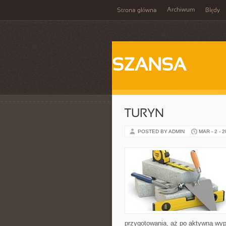
Archiwum
Strona główna
Błędy
SZANSA
TURYN
POSTED BY ADMIN
MAR - 2 - 
przygotowania, aż po aktywną wyp