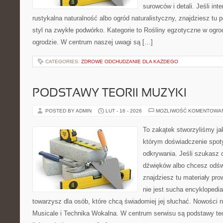
surowców i detali. Jeśli int
rustykalna naturalność albo ogród naturalistyczny, znajdziesz tu 
styl na zwykłe podwórko. Kategorie to Rośliny egzotyczne w ogro
ogrodzie. W centrum naszej uwagi są […]
CATEGORIES:
ZDROWE ODCHUDZANIE DLA KAŻDEGO
PODSTAWY TEORII MUZYKI
POSTED BY ADMIN
LUT - 16 - 2026
MOŻLIWOŚĆ KOMENTOWA
To zakątek stworzyliśmy ja
którym doświadczenie spoty
odkrywania. Jeśli szukasz c
dźwięków albo chcesz odśw
znajdziesz tu materiały pr
nie jest sucha encyklopedia
towarzysz dla osób, które chcą świadomiej jej słuchać. Nowości 
Musicale i Technika Wokalna. W centrum serwisu są podstawy teor