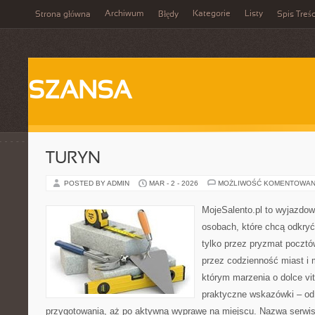
Archiwum
Kategorie
Listy
Strona główna
Błędy
Spis Treśc
SZANSA
TURYN
POSTED BY ADMIN
MAR - 2 - 2026
MOŻLIWOŚĆ KOMENTOWAN
MojeSalento.pl to wyjazdow
osobach, które chcą odkryć
tylko przez pryzmat pocztó
przez codzienność miast i 
którym marzenia o dolce vit
praktyczne wskazówki – od p
przygotowania, aż po aktywną wyprawę na miejscu. Nazwa serwis