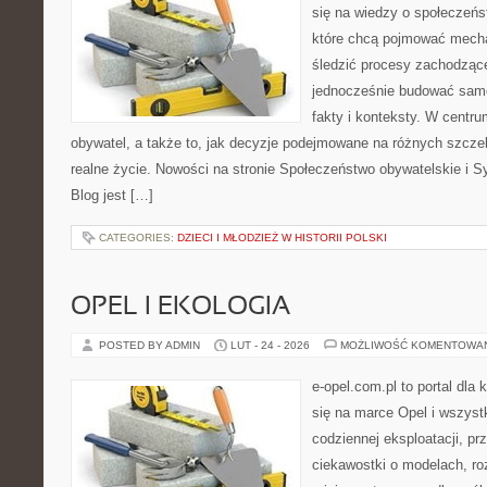
się na wiedzy o społeczeńst
które chcą pojmować mecha
śledzić procesy zachodząc
jednocześnie budować samo
fakty i konteksty. W centru
obywatel, a także to, jak decyzje podejmowane na różnych szczeb
realne życie. Nowości na stronie Społeczeństwo obywatelskie i S
Blog jest […]
CATEGORIES:
DZIECI I MŁODZIEŻ W HISTORII POLSKI
OPEL I EKOLOGIA
POSTED BY ADMIN
LUT - 24 - 2026
MOŻLIWOŚĆ KOMENTOWA
e-opel.com.pl to portal dla 
się na marce Opel i wszyst
codziennej eksploatacji, pr
ciekawostki o modelach, ro