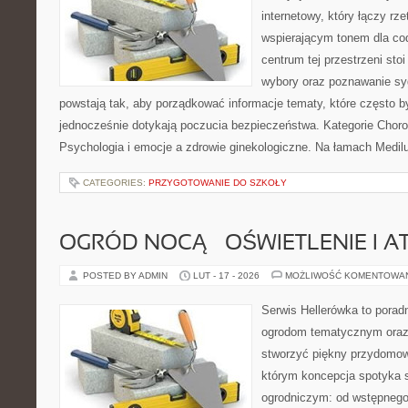
internetowy, który łączy rz
wspierającym tonem dla co
centrum tej przestrzeni sto
wybory oraz poznawanie sy
powstają tak, aby porządkować informacje tematy, które często 
jednocześnie dotykają poczucia bezpieczeństwa. Kategorie Choro
Psychologia i emocje a zdrowie ginekologiczne. Na łamach Medilu
CATEGORIES:
PRZYGOTOWANIE DO SZKOŁY
OGRÓD NOCĄ – OŚWIETLENIE I 
POSTED BY ADMIN
LUT - 17 - 2026
MOŻLIWOŚĆ KOMENTOWA
Serwis Hellerówka to pora
ogrodom tematycznym oraz
stworzyć piękny przydomow
którym koncepcja spotyka 
ogrodniczym: od wstępnego 