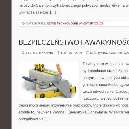
miłość do Salento, czyli słonecznego półwyspu między dwiema wo
wykracza szerzej: […]
CATEGORIES:
NOWE TECHNOLOGIE W MOTORYZACJI
BEZPIECZEŃSTWO I AWARYJNOŚ
POSTED BY ADMIN
LUT - 27 - 2026
MOŻLIWOŚĆ KOMENTOWA
Ta witryna to wieloaspekto
hydrotechnice oraz inżynieri
na tym, co w praktyce oblic
gminach: sieci wodociągowe
także odwodnienie. Całość 
rzeczowy, ale jednocześnie
treści mogli sięgać inżynierowie oraz osoby, które dopiero wchod
stronie to Inżynieria Wodna i Energetyka Odnawialna. W sercu ser
porządkowania […]