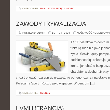
CATEGORIES:
MAKIJAŻ DO ZDJĘĆ I WIDEO
ZAWODY I RYWALIZACJA
POSTED BY ADMIN
LUT - 24 - 2026
MOŻLIWOŚĆ KOMENTOWA
TKKF Sieraków to centrum w
traktują ruch nie jako jedno
życia. Serwis łączy perspe
codziennością: pokazuje, j
kroku, jak dbać o bezpiecze
charakter w duchu fair play.
chcą trenować rozsądniej, niezależnie od tego, czy są na etapie r
Polecamy Sport i Rodzic jako wsparcie. W centrum […]
CATEGORIES:
SYDNEY
LVMH (FRANCJA)