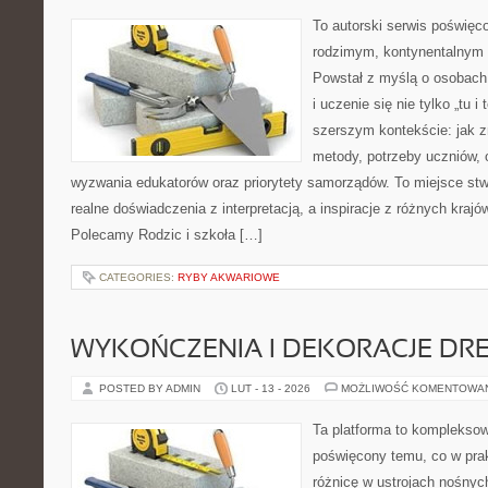
To autorski serwis poświęco
rodzimym, kontynentalnym
Powstał z myślą o osobach,
i uczenie się nie tylko „tu i
szerszym kontekście: jak z
metody, potrzeby uczniów, 
wyzwania edukatorów oraz priorytety samorządów. To miejsce stw
realne doświadczenia z interpretacją, a inspiracje z różnych krajó
Polecamy Rodzic i szkoła […]
CATEGORIES:
RYBY AKWARIOWE
WYKOŃCZENIA I DEKORACJE DR
POSTED BY ADMIN
LUT - 13 - 2026
MOŻLIWOŚĆ KOMENTOWA
Ta platforma to komplekso
poświęcony temu, co w prak
różnicę w ustrojach nośnyc