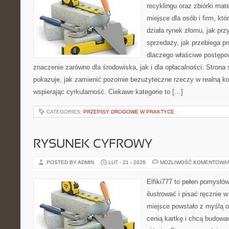
recyklingu oraz zbiórki mat
miejsce dla osób i firm, któ
działa rynek złomu, jak pr
sprzedaży, jak przebiega p
dlaczego właściwe postęp
znaczenie zarówno dla środowiska, jak i dla opłacalności. Strona 
pokazuje, jak zamienić pozornie bezużyteczne rzeczy w realną k
wspierając cyrkularność. Ciekawe kategorie to […]
CATEGORIES:
PRZEPISY DROGOWE W PRAKTYCE
RYSUNEK CYFROWY
POSTED BY ADMIN
LUT - 21 - 2026
MOŻLIWOŚĆ KOMENTOWA
Elfiki777 to pełen pomysłów
ilustrować i pisać ręcznie
miejsce powstało z myślą o 
cenią kartkę i chcą budowa