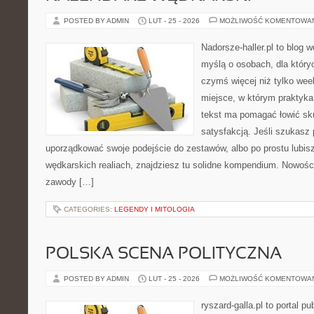
POSTED BY ADMIN
LUT - 25 - 2026
MOŻLIWOŚĆ KOMENTOWA
Nadorsze-haller.pl to blog w
myślą o osobach, dla który
czymś więcej niż tylko we
miejsce, w którym praktyka
tekst ma pomagać łowić sku
satysfakcją. Jeśli szukasz
uporządkować swoje podejście do zestawów, albo po prostu lubisz
wędkarskich realiach, znajdziesz tu solidne kompendium. Nowości
zawody […]
CATEGORIES:
LEGENDY I MITOLOGIA
POLSKA SCENA POLITYCZNA
POSTED BY ADMIN
LUT - 25 - 2026
MOŻLIWOŚĆ KOMENTOWA
ryszard-galla.pl to portal p