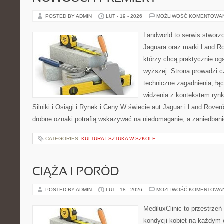
POSTED BY ADMIN
LUT - 19 - 2026
MOŻLIWOŚĆ KOMENTOWA
Landworld to serwis stworz
Jaguara oraz marki Land Ro
którzy chcą praktycznie og
wyższej. Strona prowadzi c
techniczne zagadnienia, łą
widzenia z kontekstem rynk
Silniki i Osiągi i Rynek i Ceny W świecie aut Jaguar i Land Rover
drobne oznaki potrafią wskazywać na niedomaganie, a zaniedban
CATEGORIES:
KULTURA I SZTUKA W SZKOLE
CIĄŻA I PORÓD
POSTED BY ADMIN
LUT - 18 - 2026
MOŻLIWOŚĆ KOMENTOWA
MediluxClinic to przestrzeń
kondycji kobiet na każdym e