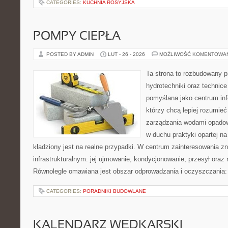
CATEGORIES:
KUCHNIA ROSYJSKA
POMPY CIEPŁA
POSTED BY ADMIN
LUT - 26 - 2026
MOŻLIWOŚĆ KOMENTOWA
Ta strona to rozbudowany 
hydrotechniki oraz technice 
pomyślana jako centrum info
którzy chcą lepiej rozumie
zarządzania wodami opadow
w duchu praktyki opartej n
kładziony jest na realne przypadki. W centrum zainteresowania zn
infrastrukturalnym: jej ujmowanie, kondycjonowanie, przesył oraz 
Równolegle omawiana jest obszar odprowadzania i oczyszczania: 
CATEGORIES:
PORADNIKI BUDOWLANE
KALENDARZ WĘDKARSKI