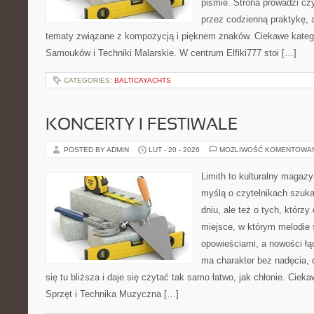
piśmie. Strona prowadzi czy
przez codzienną praktykę, 
tematy związane z kompozycją i pięknem znaków. Ciekawe katego
Samouków i Techniki Malarskie. W centrum Elfiki777 stoi […]
CATEGORIES:
BALTICAYACHTS
KONCERTY I FESTIWALE
POSTED BY ADMIN
LUT - 20 - 2026
MOŻLIWOŚĆ KOMENTOWA
Limith to kulturalny magaz
myślą o czytelnikach szuk
dniu, ale też o tych, którzy
miejsce, w którym melodie 
opowieściami, a nowości łą
ma charakter bez nadęcia,
się tu bliższa i daje się czytać tak samo łatwo, jak chłonie. Cieka
Sprzęt i Technika Muzyczna […]