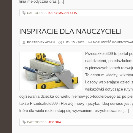
linia melodyczna oraz […]
CATEGORIES:
KARCZMAJANDURA
INSPIRACJE DLA NAUCZYCIELI
POSTED BY ADMIN
LUT - 15 - 2026
MOŻLIWOŚĆ KOMENTOWA
Przedszkole309 to portal 
nad dziećmi, przedszkolom 
w pierwszych latach rozwo
To centrum wiedzy, w któr
i osoby wspierające dzieci 
wskazówki dotyczące rutyn
dojrzewania dziecka od wieku niemowlęco-toddlerowego aż po pie
także Przedszkole309 i Rozwój mowy i języka. Ideą serwisu jest
które dla wielu rodzin stają się wyzwaniem: przystosowanie […]
CATEGORIES:
JEZIORA