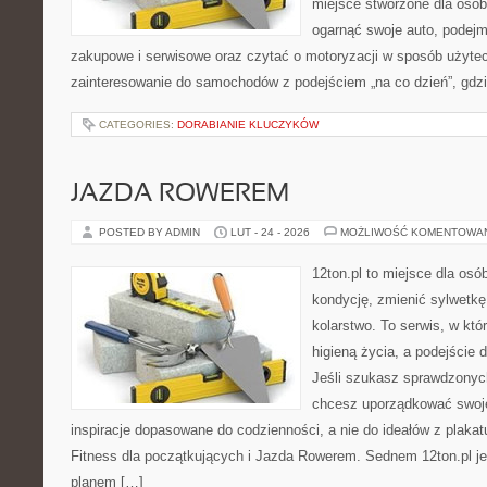
miejsce stworzone dla osób
ogarnąć swoje auto, podejm
zakupowe i serwisowe oraz czytać o motoryzacji w sposób użytec
zainteresowanie do samochodów z podejściem „na co dzień”, gdzie 
CATEGORIES:
DORABIANIE KLUCZYKÓW
JAZDA ROWEREM
POSTED BY ADMIN
LUT - 24 - 2026
MOŻLIWOŚĆ KOMENTOWA
12ton.pl to miejsce dla os
kondycję, zmienić sylwetkę
kolarstwo. To serwis, w któ
higieną życia, a podejście d
Jeśli szukasz sprawdzonych
chcesz uporządkować swoje 
inspiracje dopasowane do codzienności, a nie do ideałów z plakat
Fitness dla początkujących i Jazda Rowerem. Sednem 12ton.pl j
planem […]