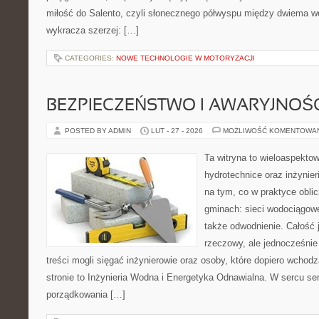
miłość do Salento, czyli słonecznego półwyspu między dwiema wo
wykracza szerzej: […]
CATEGORIES:
NOWE TECHNOLOGIE W MOTORYZACJI
BEZPIECZEŃSTWO I AWARYJNOŚ
POSTED BY ADMIN
LUT - 27 - 2026
MOŻLIWOŚĆ KOMENTOWA
Ta witryna to wieloaspekto
hydrotechnice oraz inżynieri
na tym, co w praktyce oblic
gminach: sieci wodociągowe
także odwodnienie. Całość 
rzeczowy, ale jednocześnie
treści mogli sięgać inżynierowie oraz osoby, które dopiero wchod
stronie to Inżynieria Wodna i Energetyka Odnawialna. W sercu ser
porządkowania […]