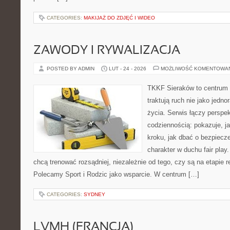
CATEGORIES:
MAKIJAŻ DO ZDJĘĆ I WIDEO
ZAWODY I RYWALIZACJA
POSTED BY ADMIN
LUT - 24 - 2026
MOŻLIWOŚĆ KOMENTOWA
TKKF Sieraków to centrum w
traktują ruch nie jako jedno
życia. Serwis łączy perspe
codziennością: pokazuje, j
kroku, jak dbać o bezpiecze
charakter w duchu fair play.
chcą trenować rozsądniej, niezależnie od tego, czy są na etapie r
Polecamy Sport i Rodzic jako wsparcie. W centrum […]
CATEGORIES:
SYDNEY
LVMH (FRANCJA)