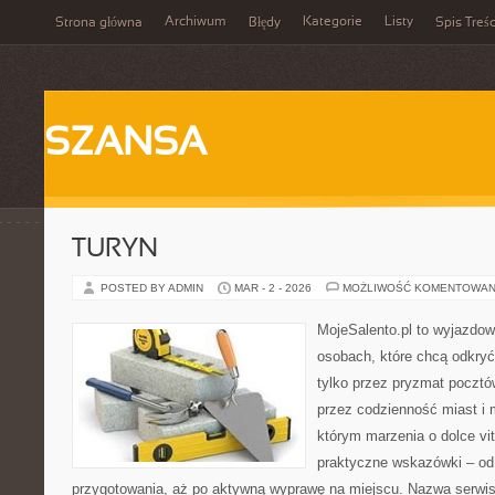
Archiwum
Kategorie
Listy
Strona główna
Błędy
Spis Treśc
SZANSA
TURYN
POSTED BY ADMIN
MAR - 2 - 2026
MOŻLIWOŚĆ KOMENTOWAN
MojeSalento.pl to wyjazdow
osobach, które chcą odkryć
tylko przez pryzmat pocztó
przez codzienność miast i 
którym marzenia o dolce vit
praktyczne wskazówki – od p
przygotowania, aż po aktywną wyprawę na miejscu. Nazwa serwis