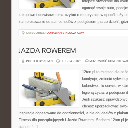
miejsce stworzone dla osób
ogarnąć swoje auto, podejm
zakupowe i serwisowe oraz czytać o motoryzacji w sposób użytec
zainteresowanie do samochodów z podejściem „na co dzień”, gdzie 
CATEGORIES:
DORABIANIE KLUCZYKÓW
JAZDA ROWEREM
POSTED BY ADMIN
LUT - 24 - 2026
MOŻLIWOŚĆ KOMENTOWA
12ton.pl to miejsce dla os
kondycję, zmienić sylwetkę
kolarstwo. To serwis, w któ
higieną życia, a podejście d
Jeśli szukasz sprawdzonych
chcesz uporządkować swoje 
inspiracje dopasowane do codzienności, a nie do ideałów z plakat
Fitness dla początkujących i Jazda Rowerem. Sednem 12ton.pl j
planem […]