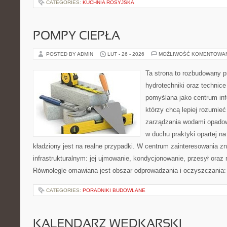
CATEGORIES:
KUCHNIA ROSYJSKA
POMPY CIEPŁA
POSTED BY ADMIN
LUT - 26 - 2026
MOŻLIWOŚĆ KOMENTOWA
Ta strona to rozbudowany 
hydrotechniki oraz technice 
pomyślana jako centrum info
którzy chcą lepiej rozumie
zarządzania wodami opadow
w duchu praktyki opartej n
kładziony jest na realne przypadki. W centrum zainteresowania zn
infrastrukturalnym: jej ujmowanie, kondycjonowanie, przesył oraz 
Równolegle omawiana jest obszar odprowadzania i oczyszczania: 
CATEGORIES:
PORADNIKI BUDOWLANE
KALENDARZ WĘDKARSKI