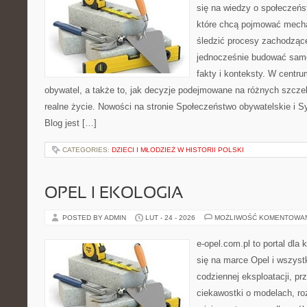
się na wiedzy o społeczeńst
które chcą pojmować mecha
śledzić procesy zachodząc
jednocześnie budować samo
fakty i konteksty. W centru
obywatel, a także to, jak decyzje podejmowane na różnych szczeb
realne życie. Nowości na stronie Społeczeństwo obywatelskie i S
Blog jest […]
CATEGORIES:
DZIECI I MŁODZIEŻ W HISTORII POLSKI
OPEL I EKOLOGIA
POSTED BY ADMIN
LUT - 24 - 2026
MOŻLIWOŚĆ KOMENTOWA
e-opel.com.pl to portal dla 
się na marce Opel i wszyst
codziennej eksploatacji, pr
ciekawostki o modelach, ro