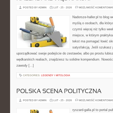
POSTED BY ADMIN
LUT - 25 - 2026
MOŻLIWOŚĆ KOMENTOWA
Nadorsze-haller.pl to blog w
myślą o osobach, dla który
czymś więcej niż tylko we
miejsce, w którym praktyka
tekst ma pomagać łowić sku
satysfakcją. Jeśli szukasz
uporządkować swoje podejście do zestawów, albo po prostu lubisz
wędkarskich realiach, znajdziesz tu solidne kompendium. Nowości
zawody […]
CATEGORIES:
LEGENDY I MITOLOGIA
POLSKA SCENA POLITYCZNA
POSTED BY ADMIN
LUT - 25 - 2026
MOŻLIWOŚĆ KOMENTOWA
ryszard-galla.pl to portal p