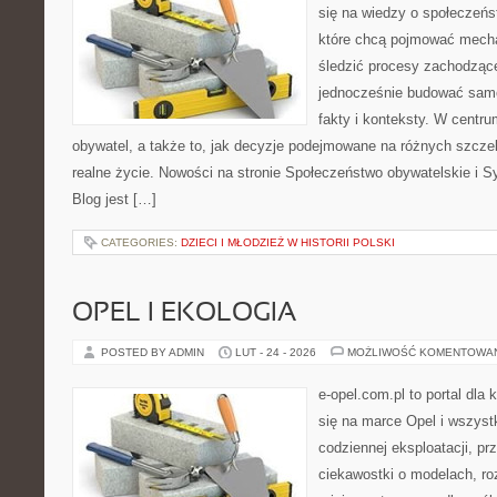
się na wiedzy o społeczeńst
które chcą pojmować mecha
śledzić procesy zachodząc
jednocześnie budować samo
fakty i konteksty. W centru
obywatel, a także to, jak decyzje podejmowane na różnych szczeb
realne życie. Nowości na stronie Społeczeństwo obywatelskie i S
Blog jest […]
CATEGORIES:
DZIECI I MŁODZIEŻ W HISTORII POLSKI
OPEL I EKOLOGIA
POSTED BY ADMIN
LUT - 24 - 2026
MOŻLIWOŚĆ KOMENTOWA
e-opel.com.pl to portal dla 
się na marce Opel i wszyst
codziennej eksploatacji, pr
ciekawostki o modelach, ro