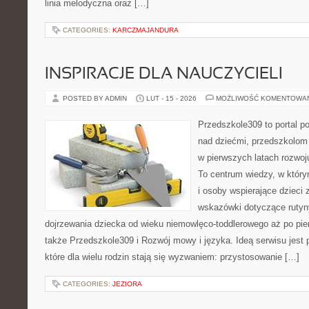
linia melodyczna oraz […]
CATEGORIES:
KARCZMAJANDURA
INSPIRACJE DLA NAUCZYCIELI
POSTED BY ADMIN
LUT - 15 - 2026
MOŻLIWOŚĆ KOMENTOWA
Przedszkole309 to portal 
nad dziećmi, przedszkolom 
w pierwszych latach rozwo
To centrum wiedzy, w któr
i osoby wspierające dzieci 
wskazówki dotyczące rutyn
dojrzewania dziecka od wieku niemowlęco-toddlerowego aż po pie
także Przedszkole309 i Rozwój mowy i języka. Ideą serwisu jest
które dla wielu rodzin stają się wyzwaniem: przystosowanie […]
CATEGORIES:
JEZIORA