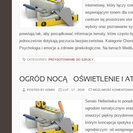
internetowy, który łączy rz
wspierającym tonem dla co
centrum tej przestrzeni sto
wybory oraz poznawanie sy
powstają tak, aby porządkować informacje tematy, które często 
jednocześnie dotykają poczucia bezpieczeństwa. Kategorie Choro
Psychologia i emocje a zdrowie ginekologiczne. Na łamach Medilu
CATEGORIES:
PRZYGOTOWANIE DO SZKOŁY
OGRÓD NOCĄ – OŚWIETLENIE I 
POSTED BY ADMIN
LUT - 17 - 2026
MOŻLIWOŚĆ KOMENTOWA
Serwis Hellerówka to pora
ogrodom tematycznym oraz
stworzyć piękny przydomow
którym koncepcja spotyka 
ogrodniczym: od wstępnego 