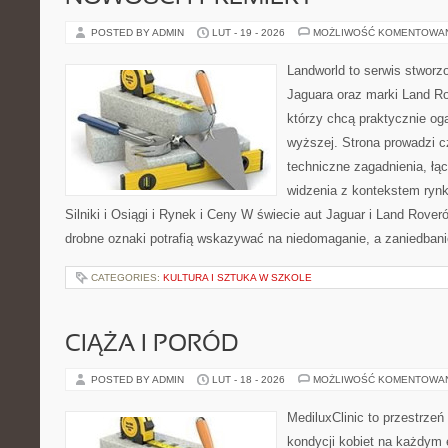
POSTED BY ADMIN
LUT - 19 - 2026
MOŻLIWOŚĆ KOMENTOWA
Landworld to serwis stworz
Jaguara oraz marki Land Ro
którzy chcą praktycznie og
wyższej. Strona prowadzi c
techniczne zagadnienia, łą
widzenia z kontekstem rynk
Silniki i Osiągi i Rynek i Ceny W świecie aut Jaguar i Land Rover
drobne oznaki potrafią wskazywać na niedomaganie, a zaniedban
CATEGORIES:
KULTURA I SZTUKA W SZKOLE
CIĄŻA I PORÓD
POSTED BY ADMIN
LUT - 18 - 2026
MOŻLIWOŚĆ KOMENTOWA
MediluxClinic to przestrzeń
kondycji kobiet na każdym e