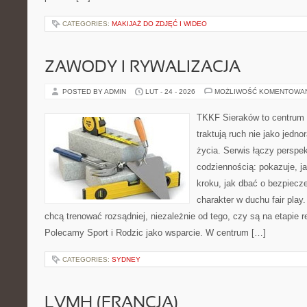
CATEGORIES:
MAKIJAŻ DO ZDJĘĆ I WIDEO
ZAWODY I RYWALIZACJA
POSTED BY ADMIN
LUT - 24 - 2026
MOŻLIWOŚĆ KOMENTOWA
TKKF Sieraków to centrum w
traktują ruch nie jako jedno
życia. Serwis łączy perspe
codziennością: pokazuje, j
kroku, jak dbać o bezpiecze
charakter w duchu fair play.
chcą trenować rozsądniej, niezależnie od tego, czy są na etapie r
Polecamy Sport i Rodzic jako wsparcie. W centrum […]
CATEGORIES:
SYDNEY
LVMH (FRANCJA)