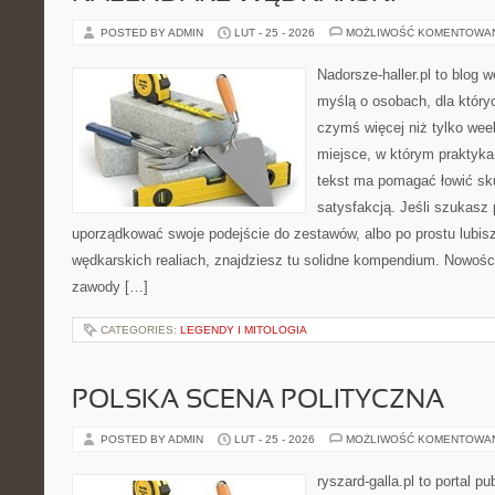
POSTED BY ADMIN
LUT - 25 - 2026
MOŻLIWOŚĆ KOMENTOWA
Nadorsze-haller.pl to blog w
myślą o osobach, dla który
czymś więcej niż tylko we
miejsce, w którym praktyka
tekst ma pomagać łowić sku
satysfakcją. Jeśli szukasz
uporządkować swoje podejście do zestawów, albo po prostu lubisz
wędkarskich realiach, znajdziesz tu solidne kompendium. Nowości
zawody […]
CATEGORIES:
LEGENDY I MITOLOGIA
POLSKA SCENA POLITYCZNA
POSTED BY ADMIN
LUT - 25 - 2026
MOŻLIWOŚĆ KOMENTOWA
ryszard-galla.pl to portal p