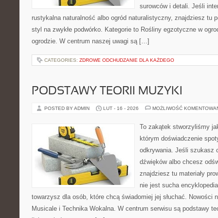
surowców i detali. Jeśli int
rustykalna naturalność albo ogród naturalistyczny, znajdziesz tu 
styl na zwykłe podwórko. Kategorie to Rośliny egzotyczne w ogro
ogrodzie. W centrum naszej uwagi są […]
CATEGORIES:
ZDROWE ODCHUDZANIE DLA KAŻDEGO
PODSTAWY TEORII MUZYKI
POSTED BY ADMIN
LUT - 16 - 2026
MOŻLIWOŚĆ KOMENTOWA
To zakątek stworzyliśmy ja
którym doświadczenie spoty
odkrywania. Jeśli szukasz c
dźwięków albo chcesz odśw
znajdziesz tu materiały pr
nie jest sucha encyklopedia
towarzysz dla osób, które chcą świadomiej jej słuchać. Nowości 
Musicale i Technika Wokalna. W centrum serwisu są podstawy teor