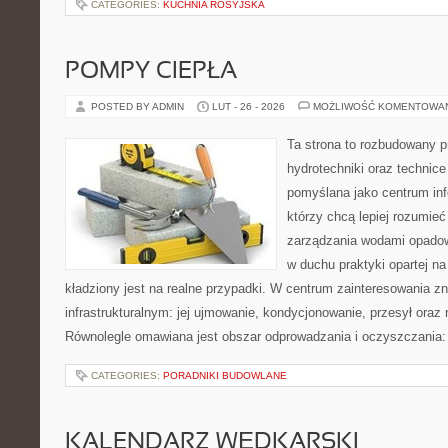
CATEGORIES:
KUCHNIA ROSYJSKA
POMPY CIEPŁA
POSTED BY ADMIN
LUT - 26 - 2026
MOŻLIWOŚĆ KOMENTOWA
Ta strona to rozbudowany 
hydrotechniki oraz technice 
pomyślana jako centrum info
którzy chcą lepiej rozumie
zarządzania wodami opadow
w duchu praktyki opartej n
kładziony jest na realne przypadki. W centrum zainteresowania zn
infrastrukturalnym: jej ujmowanie, kondycjonowanie, przesył oraz 
Równolegle omawiana jest obszar odprowadzania i oczyszczania: 
CATEGORIES:
PORADNIKI BUDOWLANE
KALENDARZ WĘDKARSKI