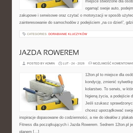
miejsce stworzone dla osób
ogarnąć swoje auto, podejm
zakupowe i serwisowe oraz czytać o motoryzacji w sposób użytec
zainteresowanie do samochodów z podejściem „na co dzień”, gdzie 
CATEGORIES:
DORABIANIE KLUCZYKÓW
JAZDA ROWEREM
POSTED BY ADMIN
LUT - 24 - 2026
MOŻLIWOŚĆ KOMENTOWA
12ton.pl to miejsce dla os
kondycję, zmienić sylwetkę
kolarstwo. To serwis, w któ
higieną życia, a podejście d
Jeśli szukasz sprawdzonych
chcesz uporządkować swoje 
inspiracje dopasowane do codzienności, a nie do ideałów z plakat
Fitness dla początkujących i Jazda Rowerem. Sednem 12ton.pl j
planem […]