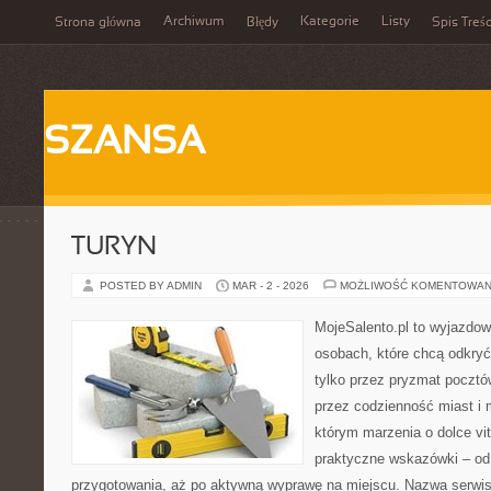
Archiwum
Kategorie
Listy
Strona główna
Błędy
Spis Treśc
SZANSA
TURYN
POSTED BY ADMIN
MAR - 2 - 2026
MOŻLIWOŚĆ KOMENTOWAN
MojeSalento.pl to wyjazdow
osobach, które chcą odkryć
tylko przez pryzmat pocztó
przez codzienność miast i 
którym marzenia o dolce vit
praktyczne wskazówki – od p
przygotowania, aż po aktywną wyprawę na miejscu. Nazwa serwis