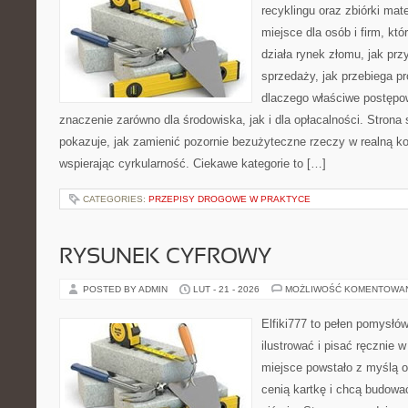
recyklingu oraz zbiórki mat
miejsce dla osób i firm, któ
działa rynek złomu, jak pr
sprzedaży, jak przebiega p
dlaczego właściwe postęp
znaczenie zarówno dla środowiska, jak i dla opłacalności. Strona 
pokazuje, jak zamienić pozornie bezużyteczne rzeczy w realną k
wspierając cyrkularność. Ciekawe kategorie to […]
CATEGORIES:
PRZEPISY DROGOWE W PRAKTYCE
RYSUNEK CYFROWY
POSTED BY ADMIN
LUT - 21 - 2026
MOŻLIWOŚĆ KOMENTOWA
Elfiki777 to pełen pomysłów
ilustrować i pisać ręcznie
miejsce powstało z myślą o 
cenią kartkę i chcą budowa