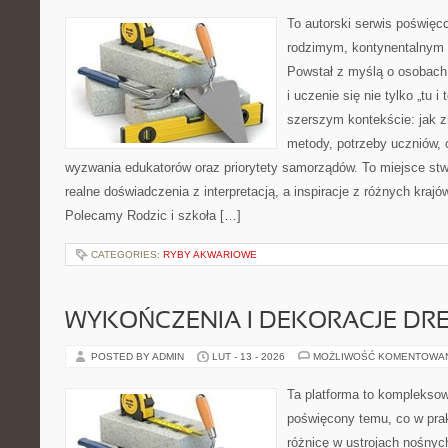
To autorski serwis poświęco
rodzimym, kontynentalnym
Powstał z myślą o osobach,
i uczenie się nie tylko „tu i
szerszym kontekście: jak z
metody, potrzeby uczniów, 
wyzwania edukatorów oraz priorytety samorządów. To miejsce stw
realne doświadczenia z interpretacją, a inspiracje z różnych krajó
Polecamy Rodzic i szkoła […]
CATEGORIES:
RYBY AKWARIOWE
WYKOŃCZENIA I DEKORACJE DR
POSTED BY ADMIN
LUT - 13 - 2026
MOŻLIWOŚĆ KOMENTOWA
Ta platforma to komplekso
poświęcony temu, co w prak
różnicę w ustrojach nośnyc