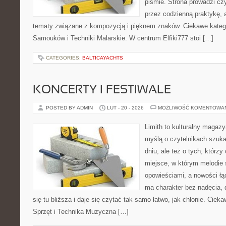
piśmie. Strona prowadzi czy
przez codzienną praktykę, 
tematy związane z kompozycją i pięknem znaków. Ciekawe katego
Samouków i Techniki Malarskie. W centrum Elfiki777 stoi […]
CATEGORIES:
BALTICAYACHTS
KONCERTY I FESTIWALE
POSTED BY ADMIN
LUT - 20 - 2026
MOŻLIWOŚĆ KOMENTOWA
Limith to kulturalny magaz
myślą o czytelnikach szuk
dniu, ale też o tych, którzy
miejsce, w którym melodie 
opowieściami, a nowości łą
ma charakter bez nadęcia,
się tu bliższa i daje się czytać tak samo łatwo, jak chłonie. Cieka
Sprzęt i Technika Muzyczna […]