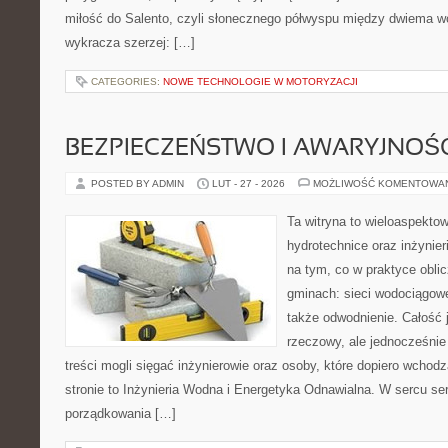
miłość do Salento, czyli słonecznego półwyspu między dwiema wo
wykracza szerzej: […]
CATEGORIES:
NOWE TECHNOLOGIE W MOTORYZACJI
BEZPIECZEŃSTWO I AWARYJNOŚ
POSTED BY ADMIN
LUT - 27 - 2026
MOŻLIWOŚĆ KOMENTOWA
Ta witryna to wieloaspekto
hydrotechnice oraz inżynieri
na tym, co w praktyce oblic
gminach: sieci wodociągowe
także odwodnienie. Całość 
rzeczowy, ale jednocześnie
treści mogli sięgać inżynierowie oraz osoby, które dopiero wchod
stronie to Inżynieria Wodna i Energetyka Odnawialna. W sercu ser
porządkowania […]