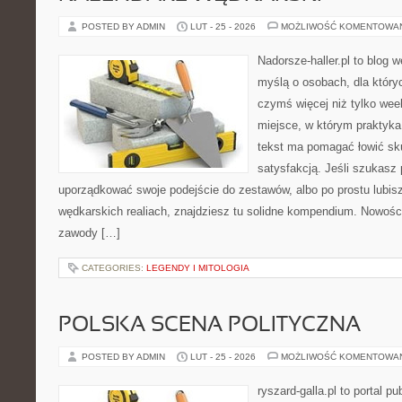
POSTED BY ADMIN
LUT - 25 - 2026
MOŻLIWOŚĆ KOMENTOWA
Nadorsze-haller.pl to blog w
myślą o osobach, dla który
czymś więcej niż tylko we
miejsce, w którym praktyka
tekst ma pomagać łowić sku
satysfakcją. Jeśli szukasz
uporządkować swoje podejście do zestawów, albo po prostu lubisz
wędkarskich realiach, znajdziesz tu solidne kompendium. Nowości
zawody […]
CATEGORIES:
LEGENDY I MITOLOGIA
POLSKA SCENA POLITYCZNA
POSTED BY ADMIN
LUT - 25 - 2026
MOŻLIWOŚĆ KOMENTOWA
ryszard-galla.pl to portal p