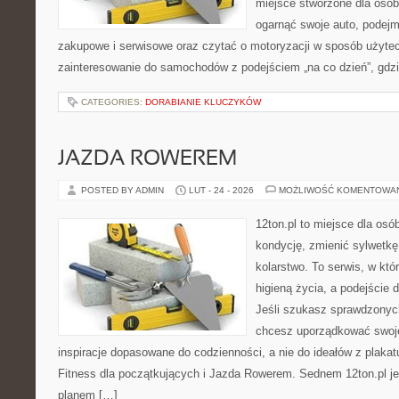
miejsce stworzone dla osób
ogarnąć swoje auto, podejm
zakupowe i serwisowe oraz czytać o motoryzacji w sposób użytec
zainteresowanie do samochodów z podejściem „na co dzień”, gdzie 
CATEGORIES:
DORABIANIE KLUCZYKÓW
JAZDA ROWEREM
POSTED BY ADMIN
LUT - 24 - 2026
MOŻLIWOŚĆ KOMENTOWA
12ton.pl to miejsce dla os
kondycję, zmienić sylwetkę
kolarstwo. To serwis, w któ
higieną życia, a podejście d
Jeśli szukasz sprawdzonych
chcesz uporządkować swoje 
inspiracje dopasowane do codzienności, a nie do ideałów z plakat
Fitness dla początkujących i Jazda Rowerem. Sednem 12ton.pl j
planem […]