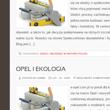
się na wiedzy o społeczeńst
które chcą pojmować mecha
śledzić procesy zachodząc
jednocześnie budować samo
fakty i konteksty. W centru
obywatel, a także to, jak decyzje podejmowane na różnych szczeb
realne życie. Nowości na stronie Społeczeństwo obywatelskie i S
Blog jest […]
CATEGORIES:
DZIECI I MŁODZIEŻ W HISTORII POLSKI
OPEL I EKOLOGIA
POSTED BY ADMIN
LUT - 24 - 2026
MOŻLIWOŚĆ KOMENTOWA
e-opel.com.pl to portal dla 
się na marce Opel i wszyst
codziennej eksploatacji, pr
ciekawostki o modelach, ro