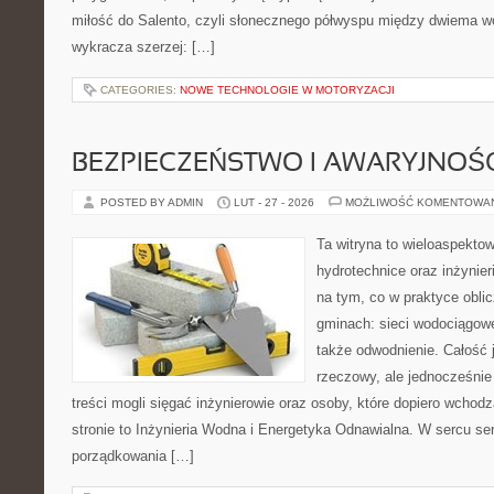
miłość do Salento, czyli słonecznego półwyspu między dwiema wo
wykracza szerzej: […]
CATEGORIES:
NOWE TECHNOLOGIE W MOTORYZACJI
BEZPIECZEŃSTWO I AWARYJNOŚ
POSTED BY ADMIN
LUT - 27 - 2026
MOŻLIWOŚĆ KOMENTOWA
Ta witryna to wieloaspekto
hydrotechnice oraz inżynieri
na tym, co w praktyce oblic
gminach: sieci wodociągowe
także odwodnienie. Całość 
rzeczowy, ale jednocześnie
treści mogli sięgać inżynierowie oraz osoby, które dopiero wchod
stronie to Inżynieria Wodna i Energetyka Odnawialna. W sercu ser
porządkowania […]