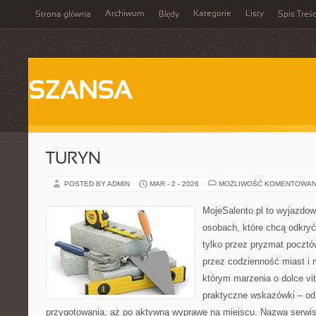
Archiwum
Kategorie
Listy
Strona główna
Błędy
Spis Treśc
SZANSA
TURYN
POSTED BY ADMIN
MAR - 2 - 2026
MOŻLIWOŚĆ KOMENTOWAN
MojeSalento.pl to wyjazdow
osobach, które chcą odkryć
tylko przez pryzmat pocztó
przez codzienność miast i 
którym marzenia o dolce vit
praktyczne wskazówki – od p
przygotowania, aż po aktywną wyprawę na miejscu. Nazwa serwis