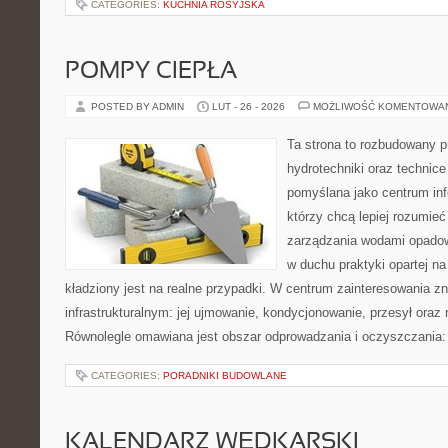
CATEGORIES:
KUCHNIA ROSYJSKA
POMPY CIEPŁA
POSTED BY ADMIN
LUT - 26 - 2026
MOŻLIWOŚĆ KOMENTOWA
Ta strona to rozbudowany 
hydrotechniki oraz technice 
pomyślana jako centrum info
którzy chcą lepiej rozumie
zarządzania wodami opadow
w duchu praktyki opartej n
kładziony jest na realne przypadki. W centrum zainteresowania zn
infrastrukturalnym: jej ujmowanie, kondycjonowanie, przesył oraz 
Równolegle omawiana jest obszar odprowadzania i oczyszczania: 
CATEGORIES:
PORADNIKI BUDOWLANE
KALENDARZ WĘDKARSKI