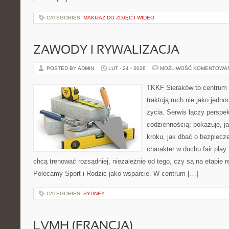
CATEGORIES:
MAKIJAŻ DO ZDJĘĆ I WIDEO
ZAWODY I RYWALIZACJA
POSTED BY ADMIN
LUT - 24 - 2026
MOŻLIWOŚĆ KOMENTOWA
TKKF Sieraków to centrum w
traktują ruch nie jako jedno
życia. Serwis łączy perspe
codziennością: pokazuje, j
kroku, jak dbać o bezpiecze
charakter w duchu fair play.
chcą trenować rozsądniej, niezależnie od tego, czy są na etapie r
Polecamy Sport i Rodzic jako wsparcie. W centrum […]
CATEGORIES:
SYDNEY
LVMH (FRANCJA)