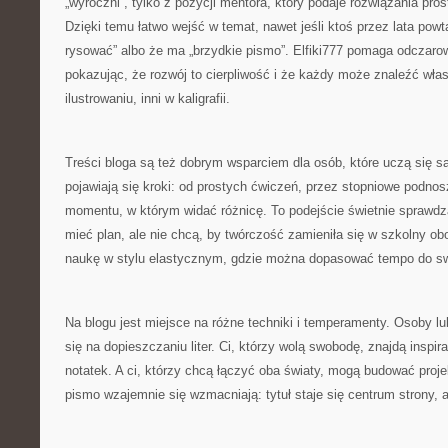
„wyroczni”, tylko z pozycji mentora, który podaje rozwiązania pro
Dzięki temu łatwo wejść w temat, nawet jeśli ktoś przez lata powta
rysować” albo że ma „brzydkie pismo”. Elfiki777 pomaga odczaro
pokazując, że rozwój to cierpliwość i że każdy może znaleźć włas
ilustrowaniu, inni w kaligrafii.
Treści bloga są też dobrym wsparciem dla osób, które uczą się s
pojawiają się kroki: od prostych ćwiczeń, przez stopniowe podnos
momentu, w którym widać różnicę. To podejście świetnie sprawdza 
mieć plan, ale nie chcą, by twórczość zamieniła się w szkolny ob
naukę w stylu elastycznym, gdzie można dopasować tempo do sw
Na blogu jest miejsce na różne techniki i temperamenty. Osoby l
się na dopieszczaniu liter. Ci, którzy wolą swobodę, znajdą inspi
notatek. A ci, którzy chcą łączyć oba światy, mogą budować proje
pismo wzajemnie się wzmacniają: tytuł staje się centrum strony, a 