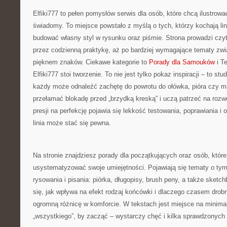
Elfiki777 to pełen pomysłów serwis dla osób, które chcą ilustrowa
świadomy. To miejsce powstało z myślą o tych, którzy kochają lini
budować własny styl w rysunku oraz piśmie. Strona prowadzi czyt
przez codzienną praktykę, aż po bardziej wymagające tematy zw
pięknem znaków. Ciekawe kategorie to
Porady dla Samouków
i T
Elfiki777 stoi tworzenie. To nie jest tylko pokaz inspiracji – to st
każdy może odnaleźć zachętę do powrotu do ołówka, pióra czy m
przełamać blokadę przed „brzydką kreską” i uczą patrzeć na rozw
presji na perfekcję pojawia się lekkość testowania, poprawiania i
linia może stać się pewna.
Na stronie znajdziesz porady dla początkujących oraz osób, które 
usystematyzować swoje umiejętności. Pojawiają się tematy o tym
rysowania i pisania: piórka, długopisy, brush peny, a także sketc
się, jak wpływa na efekt rodzaj końcówki i dlaczego czasem drob
ogromną różnicę w komforcie. W tekstach jest miejsce na minimal
„wszystkiego”, by zacząć – wystarczy chęć i kilka sprawdzonych