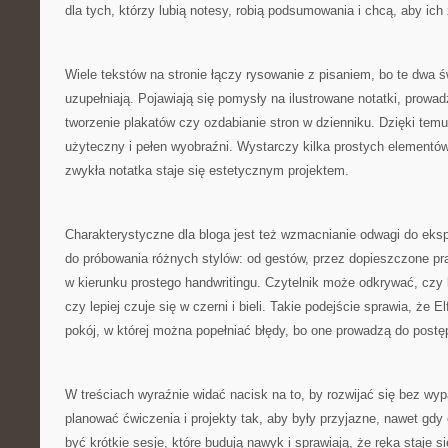
dla tych, którzy lubią notesy, robią podsumowania i chcą, aby ich 
Wiele tekstów na stronie łączy rysowanie z pisaniem, bo te dwa św
uzupełniają. Pojawiają się pomysły na ilustrowane notatki, prowadz
tworzenie plakatów czy ozdabianie stron w dzienniku. Dzięki temu 
użyteczny i pełen wyobraźni. Wystarczy kilka prostych elementó
zwykła notatka staje się estetycznym projektem.
Charakterystyczne dla bloga jest też wzmacnianie odwagi do ek
do próbowania różnych stylów: od gestów, przez dopieszczone pra
w kierunku prostego handwritingu. Czytelnik może odkrywać, czy 
czy lepiej czuje się w czerni i bieli. Takie podejście sprawia, że E
pokój, w której można popełniać błędy, bo one prowadzą do postę
W treściach wyraźnie widać nacisk na to, by rozwijać się bez wyp
planować ćwiczenia i projekty tak, aby były przyjazne, nawet gdy
być krótkie sesje, które budują nawyk i sprawiają, że ręka staje s