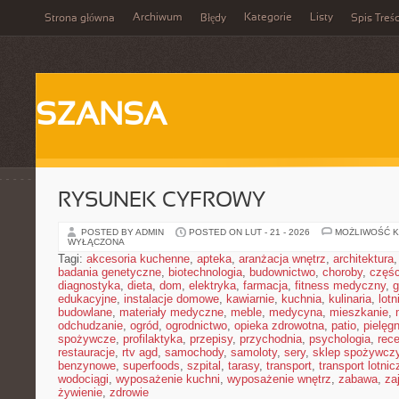
Archiwum
Kategorie
Listy
Strona główna
Błędy
Spis Treśc
SZANSA
RYSUNEK CYFROWY
POSTED BY ADMIN
POSTED ON LUT - 21 - 2026
MOŻLIWOŚĆ 
WYŁĄCZONA
Tagi:
akcesoria kuchenne
,
apteka
,
aranżacja wnętrz
,
architektura
badania genetyczne
,
biotechnologia
,
budownictwo
,
choroby
,
częś
diagnostyka
,
dieta
,
dom
,
elektryka
,
farmacja
,
fitness medyczny
,
g
edukacyjne
,
instalacje domowe
,
kawiarnie
,
kuchnia
,
kulinaria
,
lot
budowlane
,
materiały medyczne
,
meble
,
medycyna
,
mieszkanie
,
odchudzanie
,
ogród
,
ogrodnictwo
,
opieka zdrowotna
,
patio
,
pielęgn
spożywcze
,
profilaktyka
,
przepisy
,
przychodnia
,
psychologia
,
rece
restauracje
,
rtv agd
,
samochody
,
samoloty
,
sery
,
sklep spożywcz
benzynowe
,
superfoods
,
szpital
,
tarasy
,
transport
,
transport lotnic
wodociągi
,
wyposażenie kuchni
,
wyposażenie wnętrz
,
zabawa
,
za
żywienie
,
zdrowie