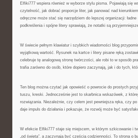
Elfiki777 wspiera również w wyborze stylu pisma. Pojawiają się 
czytelność, jak dobrać proporcje liter, jak panować nad kierunkie
odręczne może stać się narzędziem do lepszej organizacji: ładne
podkreślenia i spójne litery sprawiają, że notatki są przyjemniejsz
W świecie pełnym klawiatur i szybkich wiadomości blog przypomi
wyjątkową wartość. Rysunek na kartce i litery pisane ręką zostawi
celebruje tę analogową stronę twórczości, ale robi to w sposób pr
trafia zarówno do osób, które dopiero zaczynają, jak i do tych, kt
Ten blog można czytać jak opowieść o powrocie do prostych przy
tuszu, kreski. Jednocześnie jest to skarbnica wskazówek, z które
rozwiązania. Niezależnie, czy celem jest pewniejsza ręka, czy po
daje impuls do działania i pokazuje, że rozwój może być satysfak
W efekcie Elfiki777 staje się miejscem, w którym szkicowanie i tw
„od święta”, a zaczynają być częścią codzienności. To strona o b