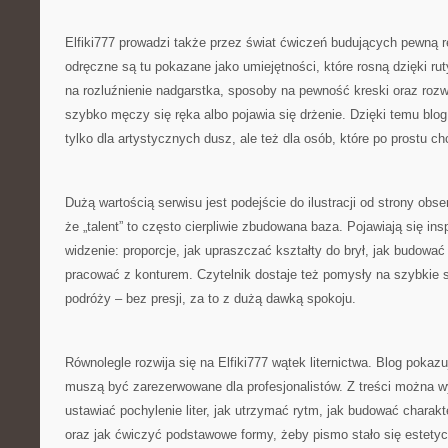
Elfiki777 prowadzi także przez świat ćwiczeń budujących pewną 
odręczne są tu pokazane jako umiejętności, które rosną dzięki ruty
na rozluźnienie nadgarstka, sposoby na pewność kreski oraz rozw
szybko męczy się ręka albo pojawia się drżenie. Dzięki temu blog
tylko dla artystycznych dusz, ale też dla osób, które po prostu ch
Dużą wartością serwisu jest podejście do ilustracji od strony obs
że „talent” to często cierpliwie zbudowana baza. Pojawiają się ins
widzenie: proporcje, jak upraszczać kształty do brył, jak budować ś
pracować z konturem. Czytelnik dostaje też pomysły na szybkie s
podróży – bez presji, za to z dużą dawką spokoju.
Równolegle rozwija się na Elfiki777 wątek liternictwa. Blog pokazuj
muszą być zarezerwowane dla profesjonalistów. Z treści można w
ustawiać pochylenie liter, jak utrzymać rytm, jak budować charakter 
oraz jak ćwiczyć podstawowe formy, żeby pismo stało się estetyc