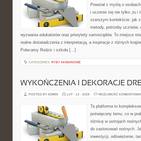
Powstał z myślą o osobach,
i uczenie się nie tylko „tu i
szerszym kontekście: jak z
metody, potrzeby uczniów, 
wyzwania edukatorów oraz priorytety samorządów. To miejsce stw
realne doświadczenia z interpretacją, a inspiracje z różnych krajó
Polecamy Rodzic i szkoła […]
CATEGORIES:
RYBY AKWARIOWE
WYKOŃCZENIA I DEKORACJE DR
POSTED BY ADMIN
LUT - 13 - 2026
MOŻLIWOŚĆ KOMENTOWA
Ta platforma to komplekso
poświęcony temu, co w prak
różnicę w ustrojach nośnyc
do zastosowań nośnych. Jeże
inwestycji, odświeżenie, ta