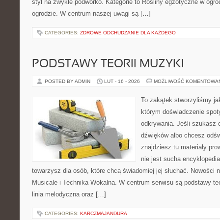
styl na zwykłe podwórko. Kategorie to Rośliny egzotyczne w ogro
ogrodzie. W centrum naszej uwagi są […]
CATEGORIES:
ZDROWE ODCHUDZANIE DLA KAŻDEGO
PODSTAWY TEORII MUZYKI
POSTED BY ADMIN
LUT - 16 - 2026
MOŻLIWOŚĆ KOMENTOWA
To zakątek stworzyliśmy ja
którym doświadczenie spoty
odkrywania. Jeśli szukasz c
dźwięków albo chcesz odśw
znajdziesz tu materiały pr
nie jest sucha encyklopedia
towarzysz dla osób, które chcą świadomiej jej słuchać. Nowości 
Musicale i Technika Wokalna. W centrum serwisu są podstawy teor
linia melodyczna oraz […]
CATEGORIES:
KARCZMAJANDURA