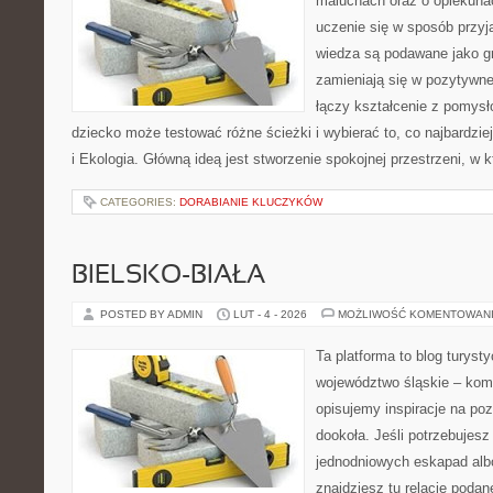
maluchach oraz o opiekuna
uczenie się w sposób przyj
wiedza są podawane jako g
zamieniają się w pozytywne
łączy kształcenie z pomysł
dziecko może testować różne ścieżki i wybierać to, co najbardzie
i Ekologia. Główną ideą jest stworzenie spokojnej przestrzeni, w 
CATEGORIES:
DORABIANIE KLUCZYKÓW
BIELSKO-BIAŁA
POSTED BY ADMIN
LUT - 4 - 2026
MOŻLIWOŚĆ KOMENTOWAN
Ta platforma to blog turys
województwo śląskie – ko
opisujemy inspiracje na po
dookoła. Jeśli potrzebuje
jednodniowych eskapad albo
znajdziesz tu relacje podan