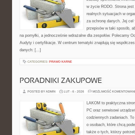
w życie RODO. Strona jest
realnych sytuacjach w orga
za ochronę danych. Jej cel t
przepisów w taki sposób, a
na pomyłki, a jednocześnie wdrażalne dla zespołów. Polecamy Oc
Audyty i certyfikacje. W centrum tematyki znajdują się współcze
danych: […]
CATEGORIES:
PRAWO KARNE
PORADNIKI ZAKUPOWE
POSTED BY ADMIN
LUT - 6 - 2026
MOŻLIWOŚĆ KOMENTOWAN
LAKOM to praktyczna stro
PC oraz serwisowi urządzeń
codziennych zadaniach. To
o osobach, które chcą pode
także o tych, którzy potrz