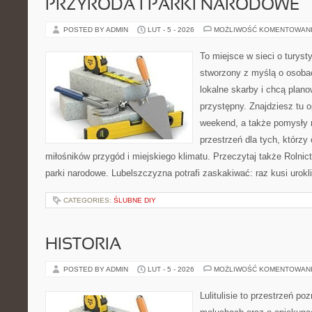
PRZYRODA I PARKI NARODOWE
POSTED BY ADMIN
LUT - 5 - 2026
MOŻLIWOŚĆ KOMENTOWAN
To miejsce w sieci o turyst
stworzony z myślą o osobac
lokalne skarby i chcą plan
przystępny. Znajdziesz tu o
weekend, a także pomysły 
przestrzeń dla tych, którzy 
miłośników przygód i miejskiego klimatu. Przeczytaj także Rolnictw
parki narodowe. Lubelszczyzna potrafi zaskakiwać: raz kusi urok
CATEGORIES:
ŚLUBNE DIY
HISTORIA
POSTED BY ADMIN
LUT - 5 - 2026
MOŻLIWOŚĆ KOMENTOWAN
Lulitulisie to przestrzeń p