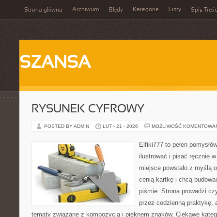
Archiwum
Kategorie
Listy
Strona główna
Błędy
Spis Treśc
SZANSA
RYSUNEK CYFROWY
POSTED BY ADMIN
LUT - 21 - 2026
MOŻLIWOŚĆ KOMENTOWA
Elfiki777 to pełen pomysłów
ilustrować i pisać ręcznie
miejsce powstało z myślą o 
cenią kartkę i chcą budowa
piśmie. Strona prowadzi czy
przez codzienną praktykę, 
tematy związane z kompozycją i pięknem znaków. Ciekawe katego