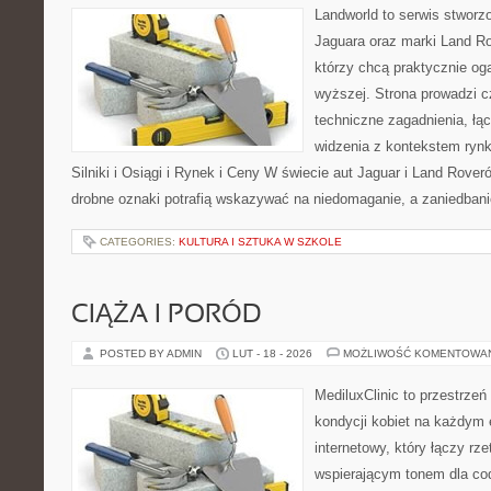
Landworld to serwis stworz
Jaguara oraz marki Land Ro
którzy chcą praktycznie og
wyższej. Strona prowadzi c
techniczne zagadnienia, łą
widzenia z kontekstem rynk
Silniki i Osiągi i Rynek i Ceny W świecie aut Jaguar i Land Rover
drobne oznaki potrafią wskazywać na niedomaganie, a zaniedban
CATEGORIES:
KULTURA I SZTUKA W SZKOLE
CIĄŻA I PORÓD
POSTED BY ADMIN
LUT - 18 - 2026
MOŻLIWOŚĆ KOMENTOWA
MediluxClinic to przestrzeń
kondycji kobiet na każdym e
internetowy, który łączy rz
wspierającym tonem dla co