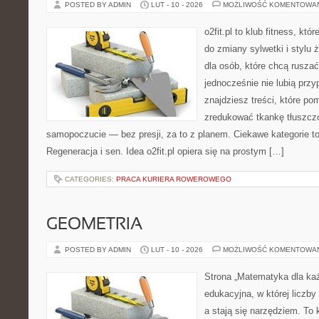
POSTED BY ADMIN
LUT - 10 - 2026
MOŻLIWOŚĆ KOMENTOWA
o2fit.pl to klub fitness, któ
do zmiany sylwetki i stylu 
dla osób, które chcą ruszać
jednocześnie nie lubią prz
znajdziesz treści, które po
zredukować tkankę tłuszcz
samopoczucie — bez presji, za to z planem. Ciekawe kategorie to 
Regeneracja i sen. Idea o2fit.pl opiera się na prostym […]
CATEGORIES:
PRACA KURIERA ROWEROWEGO
GEOMETRIA
POSTED BY ADMIN
LUT - 10 - 2026
MOŻLIWOŚĆ KOMENTOWA
Strona „Matematyka dla każ
edukacyjna, w której liczby
a stają się narzędziem. To