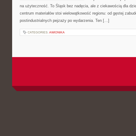
na użyteczność. To Śląsk bez nadęcia, ale z ciekawością dla dzie
centrum materiałów stoi wielowątkowość regionu: od gęstej zabud
postindustrialnych pejzaży po wydarzenia. Ten […]
CATEGORIES:
AWIONIKA