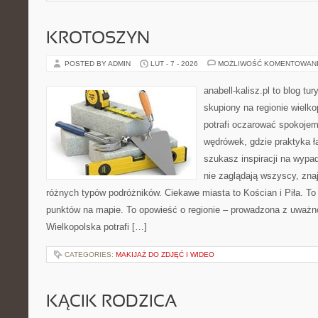
KROTOSZYN
POSTED BY ADMIN
LUT - 7 - 2026
MOŻLIWOŚĆ KOMENTOWAN
anabell-kalisz.pl to blog t
skupiony na regionie wielko
potrafi oczarować spokojem
wędrówek, gdzie praktyka łą
szukasz inspiracji na wypa
nie zaglądają wszyscy, znaj
różnych typów podróżników. Ciekawe miasta to Kościan i Piła. To 
punktów na mapie. To opowieść o regionie – prowadzona z uważno
Wielkopolska potrafi […]
CATEGORIES:
MAKIJAŻ DO ZDJĘĆ I WIDEO
KĄCIK RODZICA