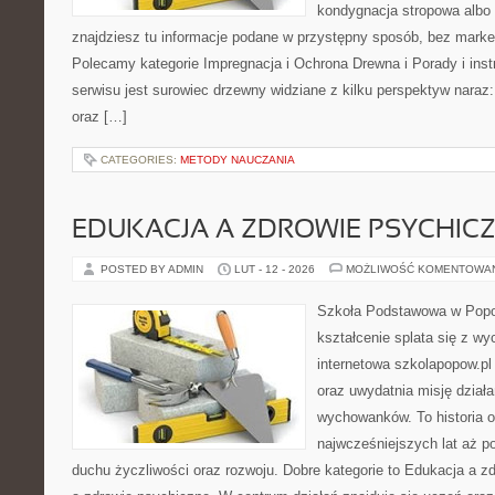
kondygnacja stropowa albo 
znajdziesz tu informacje podane w przystępny sposób, bez marke
Polecamy kategorie Impregnacja i Ochrona Drewna i Porady i ins
serwisu jest surowiec drzewny widziane z kilku perspektyw naraz: i
oraz […]
CATEGORIES:
METODY NAUCZANIA
EDUKACJA A ZDROWIE PSYCHIC
POSTED BY ADMIN
LUT - 12 - 2026
MOŻLIWOŚĆ KOMENTOWA
Szkoła Podstawowa w Popow
kształcenie splata się z w
internetowa szkolapopow.pl
oraz uwydatnia misję dzia
wychowanków. To historia o
najwcześniejszych lat aż p
duchu życzliwości oraz rozwoju. Dobre kategorie to Edukacja a z