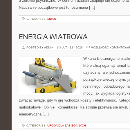
a zdrowie psychiczne. W centrum działań znajduje się uczeń oraz
Nauczanie początkowe jest tu rozumiana […]
CATEGORIES:
LIBAN
ENERGIA WIATROWA
POSTED BY ADMIN
LUT - 12 - 2026
MOŻLIWOŚĆ KOMENTOWA
Wikana BioEnergia to platf
które chcą ogarnąć temat b
użyteczny, ale jednocześni
porządkuje wiedzę o tym, 
roślinnego i odpadowego mo
mocy, jak wygląda logistyk
zwracać uwagę, gdy w grę wchodzą koszty i efektywność. Kategor
małoskalowe i Opinie i komentarze. Na stronie przewija się myśl,
energetyczna […]
CATEGORIES:
URODA DLA ZABIEGANYCH