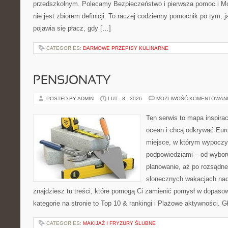
przedszkolnym. Polecamy Bezpieczeństwo i pierwsza pomoc i Mon
nie jest zbiorem definicji. To raczej codzienny pomocnik po tym, 
pojawia się płacz, gdy […]
CATEGORIES:
DARMOWE PRZEPISY KULINARNE
PENSJONATY
POSTED BY ADMIN
LUT - 8 - 2026
MOŻLIWOŚĆ KOMENTOWAN
Ten serwis to mapa inspirac
ocean i chcą odkrywać Eur
miejsce, w którym wypoczy
podpowiedziami – od wyboru
planowanie, aż po rozsądne
słonecznych wakacjach n
znajdziesz tu treści, które pomogą Ci zamienić pomysł w dopas
kategorie na stronie to Top 10 & rankingi i Plażowe aktywności. 
CATEGORIES:
MAKIJAŻ I FRYZURY ŚLUBNE