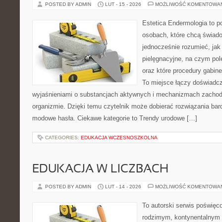
POSTED BY ADMIN
LUT - 15 - 2026
MOŻLIWOŚĆ KOMENTOWA
Estetica Endermologia to p
osobach, które chcą świado
jednocześnie rozumieć, jak 
pielęgnacyjne, na czym po
oraz które procedury gabine
To miejsce łączy doświadcz
wyjaśnieniami o substancjach aktywnych i mechanizmach zachod
organizmie. Dzięki temu czytelnik może dobierać rozwiązania bar
modowe hasła. Ciekawe kategorie to Trendy urodowe […]
CATEGORIES:
EDUKACJA WCZESNOSZKOLNA
EDUKACJA W LICZBACH
POSTED BY ADMIN
LUT - 14 - 2026
MOŻLIWOŚĆ KOMENTOWA
To autorski serwis poświęco
rodzimym, kontynentalnym