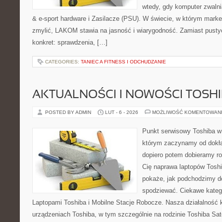
wtedy, gdy komputer zwalni
& e-sport hardware i Zasilacze (PSU). W świecie, w którym market
zmylić, LAKOM stawia na jasność i wiarygodność. Zamiast pusty
konkret: sprawdzenia, […]
CATEGORIES:
TANIEC A FITNESS I ODCHUDZANIE
AKTUALNOŚCI I NOWOŚCI TOSH
POSTED BY ADMIN
LUT - 6 - 2026
MOŻLIWOŚĆ KOMENTOWAN
Punkt serwisowy Toshiba w
którym zaczynamy od dokład
dopiero potem dobieramy roz
Cię naprawa laptopów Toshi
pokaże, jak podchodzimy d
spodziewać. Ciekawe kateg
Laptopami Toshiba i Mobilne Stacje Robocze. Nasza działalność k
urządzeniach Toshiba, w tym szczególnie na rodzinie Toshiba Sate