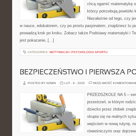
chcą ogarnić matematykę od
którzy potrzebują powtórki
Niezależnie od tego, czy j
w nauce, edukatorem, czy po prostu pasjonatem, znajdziesz tu ja
prowadzą krok po kroku. Zobacz także Podstawy matematyki i Teo
jest pokazanie, […]
CATEGORIES:
MOTYWACJA I PSYCHOLOGIA SPORTU
BEZPIECZEŃSTWO I PIERWSZA 
POSTED BY ADMIN
LUT - 9 - 2026
MOŻLIWOŚĆ KOMENTOWAN
PRZEDSZKOLE NA 5 – serw
przestrzeń, w którym rodzi
dziecko przez żłobek znajd
skupia się na realnych syt
wejściem w nową rutynę, na
rówieśniczymi oraz dojrze