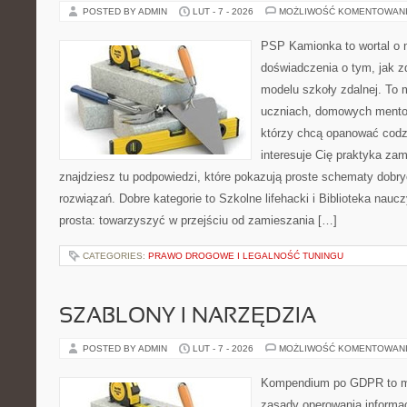
POSTED BY ADMIN
LUT - 7 - 2026
MOŻLIWOŚĆ KOMENTOWAN
PSP Kamionka to wortal o n
doświadczenia o tym, jak 
modelu szkoły zdalnej. To 
uczniach, domowych mentor
którzy chcą opanować codzi
interesuje Cię praktyka zam
znajdziesz tu podpowiedzi, które pokazują proste schematy dob
rozwiązań. Dobre kategorie to Szkolne lifehacki i Biblioteka naucz
prosta: towarzyszyć w przejściu od zamieszania […]
CATEGORIES:
PRAWO DROGOWE I LEGALNOŚĆ TUNINGU
SZABLONY I NARZĘDZIA
POSTED BY ADMIN
LUT - 7 - 2026
MOŻLIWOŚĆ KOMENTOWAN
Kompendium po GDPR to mi
zasady operowania informa