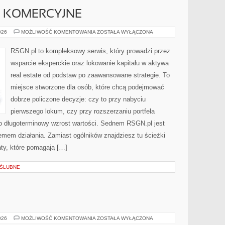
 KOMERCYJNE
NIERUCHOMOŚCI
026
MOŻLIWOŚĆ KOMENTOWANIA
ZOSTAŁA WYŁĄCZONA
KOMERCYJNE
RSGN.pl to kompleksowy serwis, który prowadzi przez
wsparcie eksperckie oraz lokowanie kapitału w aktywa
real estate od podstaw po zaawansowane strategie. To
miejsce stworzone dla osób, które chcą podejmować
dobrze policzone decyzje: czy to przy nabyciu
pierwszego lokum, czy przy rozszerzaniu portfela
bo długoterminowy wzrost wartości. Sednem RSGN.pl jest
emem działania. Zamiast ogólników znajdziesz tu ścieżki
ty, które pomagają […]
 ŚLUBNE
FIT
026
MOŻLIWOŚĆ KOMENTOWANIA
ZOSTAŁA WYŁĄCZONA
SŁODYCZE