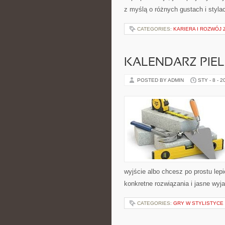
z myślą o różnych gustach i styla
CATEGORIES:
KARIERA I ROZWÓJ
KALENDARZ PIE
POSTED BY ADMIN
STY - 8 - 2
wyjście albo chcesz po prostu lepi
konkretne rozwiązania i jasne wy
CATEGORIES:
GRY W STYLISTYCE