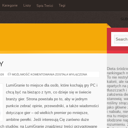
Kategorie
Listy
Tagi
Spis Treści
SUB
Y
Dieta śródzi
rankingach 
GRY
026
MOŻLIWOŚĆ KOMENTOWANIA
ZOSTAŁA WYŁĄCZONA
To nie restry
SYMULATORY
kalorii, ale
LumiGranie to miejsce dla osób, które kochają gry PC i
opartych na 
tłuszczach 
chcą być na bieżąco z tym, co dzieje się w świecie
założenia di
stanowią: wa
branży gier. Strona powstała po to, aby w jednym
rośliny strąc
punkcie zebrać opinie, przewodniki, a także wiadomości
jako główne 
i nabiału, n
dotyczące gier – od wielkich premier po mniejsze,
ma tu miejs
ambitne perełki. Jeśli interesują Cię zarówno duże
słodzone nap
rozumieniu. 
łych studiów, na LumiGranie znajdziesz treści przygotowane