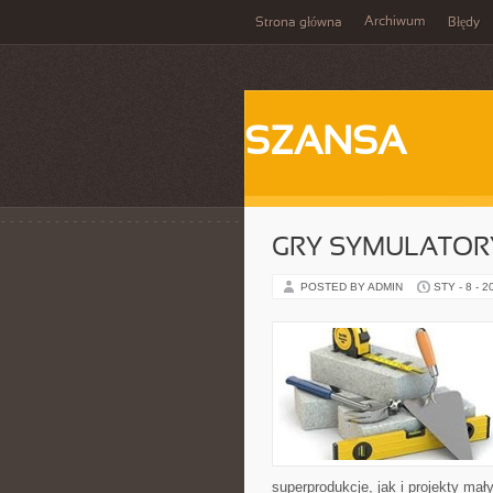
Archiwum
Strona główna
Błędy
SZANSA
GRY SYMULATOR
POSTED BY ADMIN
STY - 8 - 2
superprodukcje, jak i projekty ma