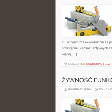
fit. W centrum Lekkowkuchni są p
przystępne. Zamiast sztywnych zas
więcej […]
CATEGORIES:
MONITORING I BEZ
ŻYWNOŚĆ FUNK
POSTED BY ADMIN
STY - 5 - 2