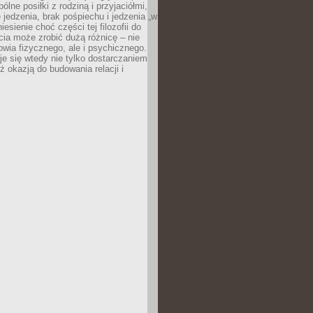
ólne posiłki z rodziną i przyjaciółmi,
 jedzenia, brak pośpiechu i jedzenia „w
iesienie choć części tej filozofii do
ia może zrobić dużą różnicę – nie
rowia fizycznego, ale i psychicznego.
je się wtedy nie tylko dostarczaniem
też okazją do budowania relacji i