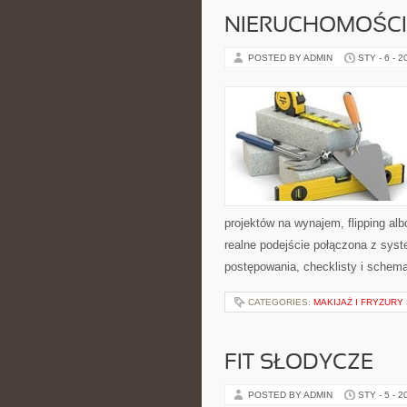
NIERUCHOMOŚCI
POSTED BY ADMIN
STY - 6 - 2
projektów na wynajem, flipping al
realne podejście połączona z syst
postępowania, checklisty i schema
CATEGORIES:
MAKIJAŻ I FRYZURY
FIT SŁODYCZE
POSTED BY ADMIN
STY - 5 - 2