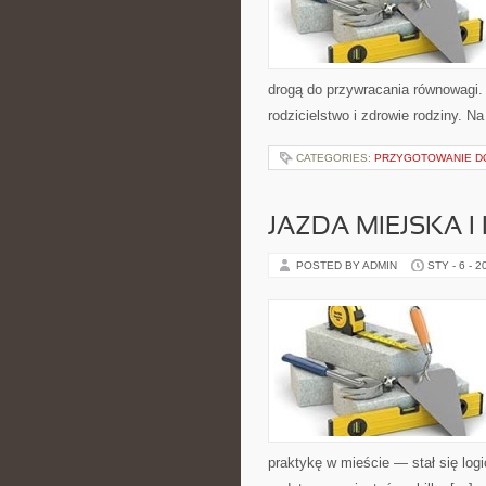
drogą do przywracania równowagi.
rodzicielstwo i zdrowie rodziny. Na
CATEGORIES:
PRZYGOTOWANIE D
JAZDA MIEJSKA I
POSTED BY ADMIN
STY - 6 - 2
praktykę w mieście — stał się log