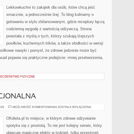
Lekkowkuchni to zakątek dla osób, które chcą jeść
smacznie, a jednocześnie lżej. To blog kulinarny o
gotowaniu w stylu zbilansowanym, gdzie receptury łączą
codzienną wygodę z wartością odżywczą. Strona
powstała z myślą o tych, którzy szukają lżejszych
posiłków, kuchennych trików, a także słodkości w wersji
osiłkowe nawyki i pomysł, że zdrowe jedzenie może być
ad pojawia się praktyczne podejście: mniej przetworzenia,
PIECZEŃSTWO FIZYCZNE
CJONALNA
ŻYWNOŚĆ
026
MOŻLIWOŚĆ KOMENTOWANIA
ZOSTAŁA WYŁĄCZONA
FUNKCJONALNA
OKdieta.pl to miejsce, w którym zdrowe odżywianie
spotyka się z prostotą. To nie jest kolejny serwis, który
obiecuje magiczne efekty w tydzień, tylko przestrzeń