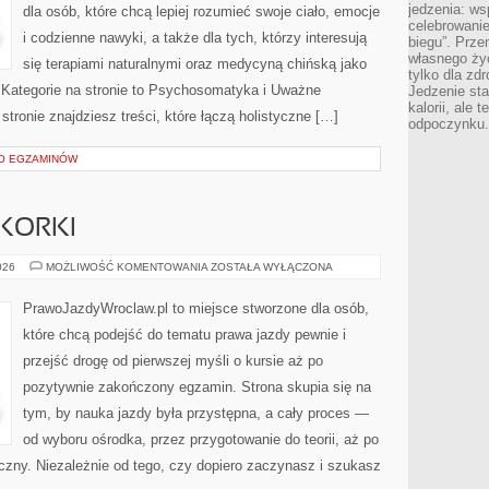
jedzenia: wsp
dla osób, które chcą lepiej rozumieć swoje ciało, emocje
celebrowanie
i codzienne nawyki, a także dla tych, którzy interesują
biegu”. Przen
własnego życ
się terapiami naturalnymi oraz medycyną chińską jako
tylko dla zd
 Kategorie na stronie to Psychosomatyka i Uważne
Jedzenie sta
kalorii, ale 
 stronie znajdziesz treści, które łączą holistyczne […]
odpoczynku.
O EGZAMINÓW
 KORKI
JAZDA
026
MOŻLIWOŚĆ KOMENTOWANIA
ZOSTAŁA WYŁĄCZONA
MIEJSKA
I
KORKI
PrawoJazdyWroclaw.pl to miejsce stworzone dla osób,
które chcą podejść do tematu prawa jazdy pewnie i
przejść drogę od pierwszej myśli o kursie aż po
pozytywnie zakończony egzamin. Strona skupia się na
tym, by nauka jazdy była przystępna, a cały proces —
od wyboru ośrodka, przez przygotowanie do teorii, aż po
iczny. Niezależnie od tego, czy dopiero zaczynasz i szukasz