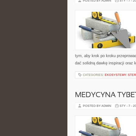
POSTED BY ADMIN
STY - 7 - 2
tym, aby krok po kroku przeprowad
dać solidną dawkę inspiracji oraz
CATEGORIES:
EKOSYSTEMY: STER
MEDYCYNA TYBE
POSTED BY ADMIN
STY - 7 - 2