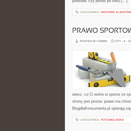
podstaw, czy jesteś po kilku […]
CATEGORIES:
HISTORIE KLIENTÓW
PRAWO SPORTO
POSTED BY ADMIN
STY - 6 - 2
wiesz, co Ci wolno w sporze ze s
strony jest prosta: prawo ma chroni
BlogdlaKonsumenta.pl opierają się
CATEGORIES:
FOTOWOLTAIKA