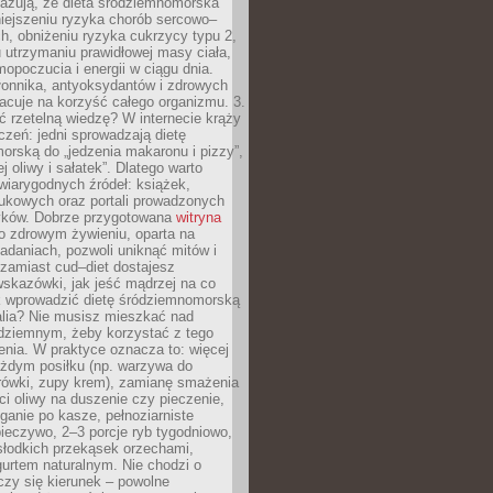
azują, że dieta śródziemnomorska
iejszeniu ryzyka chorób sercowo–
, obniżeniu ryzyka cukrzycy typu 2,
 utrzymaniu prawidłowej masy ciała,
opoczucia i energii w ciągu dnia.
łonnika, antyoksydantów i zdrowych
acuje na korzyść całego organizmu. 3.
 rzetelną wiedzę? W internecie krąży
czeń: jedni sprowadzają dietę
rską do „jedzenia makaronu i pizzy”,
j oliwy i sałatek”. Dlatego warto
wiarygodnych źródeł: książek,
aukowych oraz portali prowadzonych
tyków. Dobrze przygotowana
witryna
o zdrowym żywieniu, oparta na
adaniach, pozwoli uniknąć mitów i
 zamiast cud–diet dostajesz
skazówki, jak jeść mądrzej na co
ak wprowadzić dietę śródziemnomorską
alia? Nie musisz mieszkać nad
ziemnym, żeby korzystać z tego
nia. W praktyce oznacza to: więcej
żdym posiłku (np. warzywa do
rówki, zupy krem), zamianę smażenia
ści oliwy na duszenie czy pieczenie,
ganie po kasze, pełnoziarniste
ieczywo, 2–3 porcje ryb tygodniowo,
słodkich przekąsek orzechami,
urtem naturalnym. Nie chodzi o
iczy się kierunek – powolne