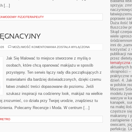
Badania wsk
sprzyja: zmn
ch […]
naczyniowych
łatwiejszemu
 ZAWODOWY FIZJOTERAPEUTY
poprawie sam
Duża ilość b
tłuszczów pr
Skąd czerpać
LĘGNACYJNY
wiele uprosz
śródziemnomo
inni do „same
KALENDARZ
026
MOŻLIWOŚĆ KOMENTOWANIA
ZOSTAŁA WYŁĄCZONA
korzystać z 
PIELĘGNACYJNY
publikacji n
Jak Się Malować to miejsce stworzone z myślą o
przez diete
tematyczna
osobach, które chcą opanować makijażu w sposób
aktualnych b
skrajności –
przystępny. Ten serwis łączy rady dla początkujących z
praktyczne w
materiałami dla bardziej doświadczonych, dzięki czemu
dzień. 4. J
w polskie re
łatwo znaleźć treści dopasowane do poziomu. Jeśli
Morzem Śród
szukasz inspiracji na codzienny look, makijaż na wielkie
modelu żywie
warzyw w ka
ej zrozumieć, co działa przy Twojej urodzie, znajdziesz tu
kanapek, su
na małej ilo
jaśnienia. Polecamy Recenzje i Moda. W centrum […]
częstsze się
makarony i p
 RETRO
zastąpienie 
owocami, jog
perfekcję. L