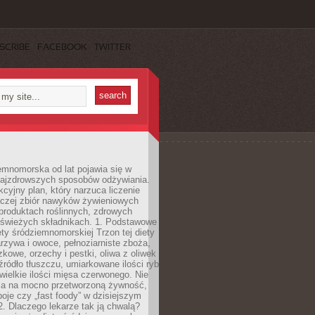
SCRIBE
FACEBOOK
TWITTER
emnomorska od lat pojawia się w
najzdrowszych sposobów odżywiania.
kcyjny plan, który narzuca liczenie
 raczej zbiór nawyków żywieniowych
produktach roślinnych, zdrowych
i świeżych składnikach. 1. Podstawowe
ety śródziemnomorskiej Trzon tej diety
rzywa i owoce, pełnoziarniste zboża,
zkowe, orzechy i pestki, oliwa z oliwek
źródło tłuszczu, umiarkowane ilości ryb
iewielkie ilości mięsa czerwonego. Nie
ca na mocno przetworzoną żywność,
oje czy „fast foody” w dzisiejszym
2. Dlaczego lekarze tak ją chwalą?