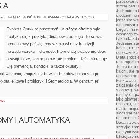
przesuwanie
IA
stronę natur
Jedzenie to 
śródziemnom
PERIODONTOLOGIA
026
MOŻLIWOŚĆ KOMENTOWANIA
ZOSTAŁA WYŁĄCZONA
jedzenia: wsp
celebrowanie
Express Optyk to przestrzeń, w którym oftalmologia
biegu”. Przen
własnego życ
spotyka się z praktyką dnia powszedniego. To serwis
tylko dla zd
Jedzenie sta
poradnikowy poświęcony wzrokowi oraz kondycji
kalorii, ale 
narządu wzroku – dla osób, które chcą świadomie dbać
odpoczynku.
Dieta śródzi
o swoje oczy, zanim pojawi się problem. Jeśli interesuje
rankingach 
Cię prewencja, kontrole, a także okulary i
To nie restry
kalorii, ale
ść widzenia, znajdziesz tu wiele tematów opisanych po
opartych na 
tłuszczach 
iota jelitowa i probiotyki i Stomatologia. W centrum tej
założenia di
stanowią: wa
rośliny strąc
jako główne 
NIA
i nabiału, n
ma tu miejs
słodzone nap
rozumieniu. 
OMY I AUTOMATYKA
Badania wsk
sprzyja: zmn
naczyniowych
łatwiejszemu