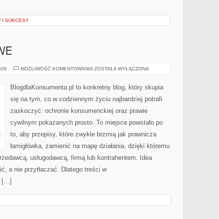
 I SUKCESY
WE
PRAWO
026
MOŻLIWOŚĆ KOMENTOWANIA
ZOSTAŁA WYŁĄCZONA
SPORTOWE
BlogdlaKonsumenta.pl to konkretny blog, który skupia
się na tym, co w codziennym życiu najbardziej potrafi
zaskoczyć: ochronie konsumenckiej oraz prawie
cywilnym pokazanych prosto. To miejsce powstało po
to, aby przepisy, które zwykle brzmią jak prawnicza
łamigłówka, zamienić na mapę działania, dzięki któremu
przedawcą, usługodawcą, firmą lub kontrahentem. Idea
ć, a nie przytłaczać. Dlatego treści w
 […]