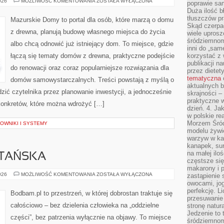
INTELIGENTNE
026
MOŻLIWOŚĆ KOMENTOWANIA
ZOSTAŁA WYŁĄCZONA
poprawie sam
DOMY
Duża ilość b
I
AUTOMATYKA
tłuszczów pr
Mazurskie Domy to portal dla osób, które marzą o domu
BUDYNKOWA
Skąd czerpać
z drewna, planują budowę własnego miejsca do życia
wiele uprosz
śródziemnomo
albo chcą odnowić już istniejący dom. To miejsce, gdzie
inni do „same
łączą się tematy domów z drewna, praktyczne podejście
korzystać z 
publikacji n
do renowacji oraz coraz popularniejsze rozwiązania dla
przez diete
tematyczna
domów samowystarczalnych. Treści powstają z myślą o
aktualnych b
zić czytelnika przez planowanie inwestycji, a jednocześnie
skrajności –
praktyczne w
 konkretów, które można wdrożyć […]
dzień. 4. J
w polskie re
Morzem Śród
OWNIKI I SYSTEMY
modelu żywie
warzyw w ka
kanapek, su
na małej ilo
TAŃSKA
częstsze się
makarony i p
MEDYCYNA
026
MOŻLIWOŚĆ KOMENTOWANIA
ZOSTAŁA WYŁĄCZONA
zastąpienie 
TYBETAŃSKA
owocami, jog
perfekcję. L
Bodbam.pl to przestrzeń, w której dobrostan traktuje się
przesuwanie
całościowo – bez dzielenia człowieka na „oddzielne
stronę natur
Jedzenie to 
części”, bez patrzenia wyłącznie na objawy. To miejsce
śródziemnom