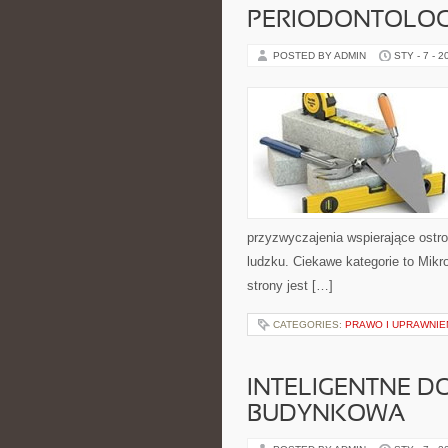
PERIODONTOLOG
POSTED BY ADMIN
STY - 7 - 2
przyzwyczajenia wspierające ostro
ludzku. Ciekawe kategorie to Mikrob
strony jest […]
CATEGORIES:
PRAWO I UPRAWNIE
INTELIGENTNE D
BUDYNKOWA