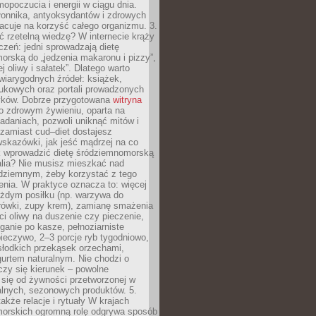
opoczucia i energii w ciągu dnia.
łonnika, antyoksydantów i zdrowych
acuje na korzyść całego organizmu. 3.
 rzetelną wiedzę? W internecie krąży
czeń: jedni sprowadzają dietę
rską do „jedzenia makaronu i pizzy”,
j oliwy i sałatek”. Dlatego warto
wiarygodnych źródeł: książek,
aukowych oraz portali prowadzonych
tyków. Dobrze przygotowana
witryna
o zdrowym żywieniu, oparta na
adaniach, pozwoli uniknąć mitów i
 zamiast cud–diet dostajesz
skazówki, jak jeść mądrzej na co
ak wprowadzić dietę śródziemnomorską
alia? Nie musisz mieszkać nad
ziemnym, żeby korzystać z tego
nia. W praktyce oznacza to: więcej
żdym posiłku (np. warzywa do
rówki, zupy krem), zamianę smażenia
ści oliwy na duszenie czy pieczenie,
ganie po kasze, pełnoziarniste
ieczywo, 2–3 porcje ryb tygodniowo,
słodkich przekąsek orzechami,
urtem naturalnym. Nie chodzi o
iczy się kierunek – powolne
 się od żywności przetworzonej w
alnych, sezonowych produktów. 5.
także relacje i rytuały W krajach
orskich ogromną rolę odgrywa sposób