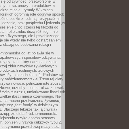
 się od żywności przetworzonej w
alnych, sezonowych produktów. 5.
także relacje i rytuały W krajach
orskich ogromną rolę odgrywa sposób
ólne posiłki z rodziną i przyjaciółmi,
 jedzenia, brak pośpiechu i jedzenia „w
iesienie choć części tej filozofii do
ia może zrobić dużą różnicę – nie
rowia fizycznego, ale i psychicznego.
je się wtedy nie tylko dostarczaniem
też okazją do budowania relacji i
emnomorska od lat pojawia się w
najzdrowszych sposobów odżywiania.
kcyjny plan, który narzuca liczenie
 raczej zbiór nawyków żywieniowych
produktach roślinnych, zdrowych
i świeżych składnikach. 1. Podstawowe
ety śródziemnomorskiej Trzon tej diety
rzywa i owoce, pełnoziarniste zboża,
zkowe, orzechy i pestki, oliwa z oliwek
źródło tłuszczu, umiarkowane ilości ryb
iewielkie ilości mięsa czerwonego. Nie
ca na mocno przetworzoną żywność,
oje czy „fast foody” w dzisiejszym
2. Dlaczego lekarze tak ją chwalą?
azują, że dieta śródziemnomorska
iejszeniu ryzyka chorób sercowo–
, obniżeniu ryzyka cukrzycy typu 2,
 utrzymaniu prawidłowej masy ciała,