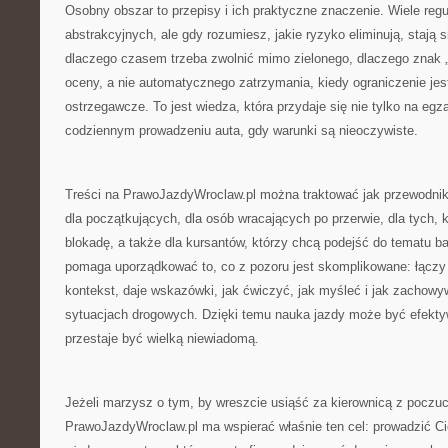
Osobny obszar to przepisy i ich praktyczne znaczenie. Wiele reg
abstrakcyjnych, ale gdy rozumiesz, jakie ryzyko eliminują, stają s
dlaczego czasem trzeba zwolnić mimo zielonego, dlaczego znak 
oceny, a nie automatycznego zatrzymania, kiedy ograniczenie jest
ostrzegawcze. To jest wiedza, która przydaje się nie tylko na egz
codziennym prowadzeniu auta, gdy warunki są nieoczywiste.
Treści na PrawoJazdyWroclaw.pl można traktować jak przewodnik
dla początkujących, dla osób wracających po przerwie, dla tych,
blokadę, a także dla kursantów, którzy chcą podejść do tematu ba
pomaga uporządkować to, co z pozoru jest skomplikowane: łączy 
kontekst, daje wskazówki, jak ćwiczyć, jak myśleć i jak zachow
sytuacjach drogowych. Dzięki temu nauka jazdy może być efekty
przestaje być wielką niewiadomą.
Jeżeli marzysz o tym, by wreszcie usiąść za kierownicą z poczuc
PrawoJazdyWroclaw.pl ma wspierać właśnie ten cel: prowadzić Ci