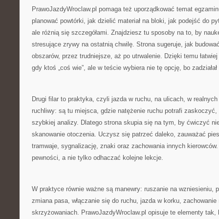
PrawoJazdyWroclaw.pl pomaga też uporządkować temat egzaminu
planować powtórki, jak dzielić materiał na bloki, jak podejść do p
ale różnią się szczegółami. Znajdziesz tu sposoby na to, by nauk
stresujące zrywy na ostatnią chwilę. Strona sugeruje, jak budow
obszarów, przez trudniejsze, aż po utrwalenie. Dzięki temu łatwi
gdy ktoś „coś wie”, ale w teście wybiera nie tę opcję, bo zadziałał
Drugi filar to praktyka, czyli jazda w ruchu, na ulicach, w realn
ruchliwy: są tu miejsca, gdzie natężenie ruchu potrafi zaskoczy
szybkiej analizy. Dlatego strona skupia się na tym, by ćwiczyć nie
skanowanie otoczenia. Uczysz się patrzeć daleko, zauważać pie
tramwaje, sygnalizację, znaki oraz zachowania innych kierowców.
pewności, a nie tylko odhaczać kolejne lekcje.
W praktyce równie ważne są manewry: ruszanie na wzniesieniu, p
zmiana pasa, włączanie się do ruchu, jazda w korku, zachowanie 
skrzyżowaniach. PrawoJazdyWroclaw.pl opisuje te elementy tak, 