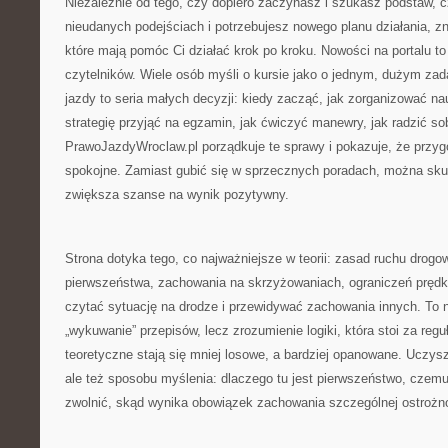
Niezależnie od tego, czy dopiero zaczynasz i szukasz podstaw, cz
nieudanych podejściach i potrzebujesz nowego planu działania, z
które mają pomóc Ci działać krok po kroku. Nowości na portalu t
czytelników. Wiele osób myśli o kursie jako o jednym, dużym z
jazdy to seria małych decyzji: kiedy zacząć, jak zorganizować nau
strategię przyjąć na egzamin, jak ćwiczyć manewry, jak radzić so
PrawoJazdyWroclaw.pl porządkuje te sprawy i pokazuje, że przy
spokojne. Zamiast gubić się w sprzecznych poradach, można skup
zwiększa szanse na wynik pozytywny.
Strona dotyka tego, co najważniejsze w teorii: zasad ruchu drog
pierwszeństwa, zachowania na skrzyżowaniach, ograniczeń prędko
czytać sytuację na drodze i przewidywać zachowania innych. To n
„wykuwanie” przepisów, lecz zrozumienie logiki, która stoi za regu
teoretyczne stają się mniej losowe, a bardziej opanowane. Uczysz
ale też sposobu myślenia: dlaczego tu jest pierwszeństwo, czem
zwolnić, skąd wynika obowiązek zachowania szczególnej ostrożn