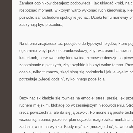
Zamiast ogólników dostajesz podpowiedzi, jak układać kroki, na 
rozpoznać moment, w którym warto wykonać ruch kierownicą, ki
pozwolić samochodowi spokojnie jechać. Dzięki temu manewry prz
zaczynają być procedurą.
Na stronie znajdziesz też podejście do typowych błędów, które poj
egzaminie. Zbyt późne kierunkowskazy, zbyt wczesne hamowanie,
lusterkach, nerwowe ruchy kierownicą, niepewne decyzje na pier
zapominanie o pieszych, zbyt szybkie lub zbyt wolne tempo. Pra
ocenia, tylko tłumaczy, skąd biorą się potknięcia i jak je wyelimi
potrzebuje „więcej godzin”, tylko innego podejścia.
Duży nacisk kładzie się również na emocje: stres, presję, lęk pr
ruchem miejskim, blokadę po wcześniejszym niepowodzeniu. Stro
rzecz powszechna, ale da się ją oswoić. Pomocne są proste techn
wcześniej, spanie, jedzenie, plan dojazdu, rozgrzewka mentalna, 
zadaniu, a nie na wyniku. Kiedy myślisz „muszę zdać”, łatwo o 