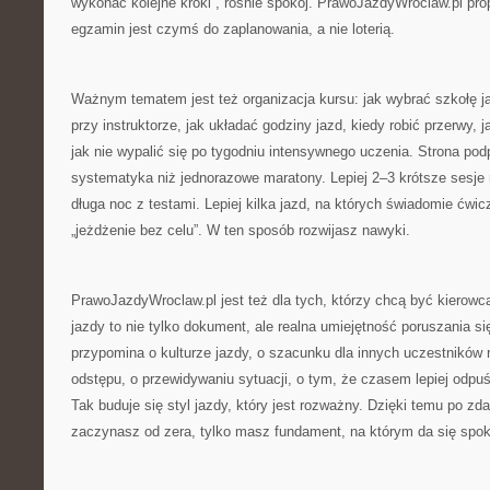
wykonać kolejne kroki”, rośnie spokój. PrawoJazdyWroclaw.pl pro
egzamin jest czymś do zaplanowania, a nie loterią.
Ważnym tematem jest też organizacja kursu: jak wybrać szkołę j
przy instruktorze, jak układać godziny jazd, kiedy robić przerwy, j
jak nie wypalić się po tygodniu intensywnego uczenia. Strona podp
systematyka niż jednorazowe maratony. Lepiej 2–3 krótsze sesje 
długa noc z testami. Lepiej kilka jazd, na których świadomie ćwi
„jeżdżenie bez celu”. W ten sposób rozwijasz nawyki.
PrawoJazdyWroclaw.pl jest też dla tych, którzy chcą być kierow
jazdy to nie tylko dokument, ale realna umiejętność poruszania si
przypomina o kulturze jazdy, o szacunku dla innych uczestników
odstępu, o przewidywaniu sytuacji, o tym, że czasem lepiej odpuś
Tak buduje się styl jazdy, który jest rozważny. Dzięki temu po z
zaczynasz od zera, tylko masz fundament, na którym da się spoko