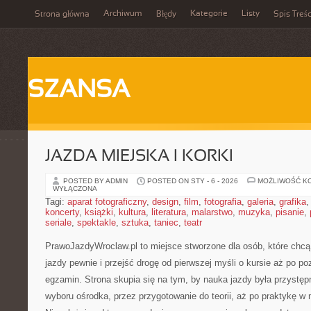
Archiwum
Kategorie
Listy
Strona główna
Błędy
Spis Treśc
SZANSA
JAZDA MIEJSKA I KORKI
POSTED BY ADMIN
POSTED ON STY - 6 - 2026
MOŻLIWOŚĆ K
WYŁĄCZONA
Tagi:
aparat fotograficzny
,
design
,
film
,
fotografia
,
galeria
,
grafika
koncerty
,
książki
,
kultura
,
literatura
,
malarstwo
,
muzyka
,
pisanie
,
seriale
,
spektakle
,
sztuka
,
taniec
,
teatr
PrawoJazdyWroclaw.pl to miejsce stworzone dla osób, które chcą
jazdy pewnie i przejść drogę od pierwszej myśli o kursie aż po 
egzamin. Strona skupia się na tym, by nauka jazdy była przystęp
wyboru ośrodka, przez przygotowanie do teorii, aż po praktykę w m