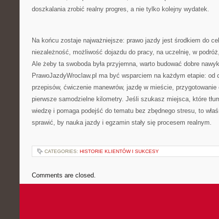
doszkalania zrobić realny progres, a nie tylko kolejny wydatek.
Na końcu zostaje najważniejsze: prawo jazdy jest środkiem do ce
niezależność, możliwość dojazdu do pracy, na uczelnię, w podróż,
Ale żeby ta swoboda była przyjemna, warto budować dobre nawyki
PrawoJazdyWroclaw.pl ma być wsparciem na każdym etapie: od de
przepisów, ćwiczenie manewrów, jazdę w mieście, przygotowanie
pierwsze samodzielne kilometry. Jeśli szukasz miejsca, które tł
wiedzę i pomaga podejść do tematu bez zbędnego stresu, to właśni
sprawić, by nauka jazdy i egzamin stały się procesem realnym.
CATEGORIES:
HISTORIE KLIENTÓW I SUKCESY
Comments are closed.