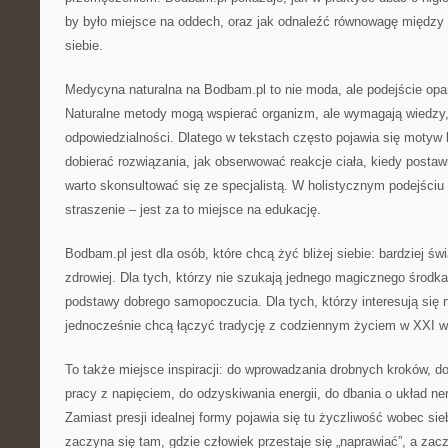
by było miejsce na oddech, oraz jak odnaleźć równowagę między
siebie.
Medycyna naturalna na Bodbam.pl to nie moda, ale podejście opa
Naturalne metody mogą wspierać organizm, ale wymagają wiedzy, c
odpowiedzialności. Dlatego w tekstach często pojawia się motyw
dobierać rozwiązania, jak obserwować reakcje ciała, kiedy posta
warto skonsultować się ze specjalistą. W holistycznym podejściu
straszenie – jest za to miejsce na edukację.
Bodbam.pl jest dla osób, które chcą żyć bliżej siebie: bardziej świ
zdrowiej. Dla tych, którzy nie szukają jednego magicznego środ
podstawy dobrego samopoczucia. Dla tych, którzy interesują się n
jednocześnie chcą łączyć tradycję z codziennym życiem w XXI w
To także miejsce inspiracji: do wprowadzania drobnych kroków, d
pracy z napięciem, do odzyskiwania energii, do dbania o układ ner
Zamiast presji idealnej formy pojawia się tu życzliwość wobec sie
zaczyna się tam, gdzie człowiek przestaje się „naprawiać”, a zac