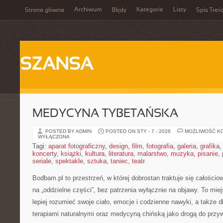
Archiwum
Kategorie
Listy
Strona główna
Błędy
Spis Treśc
SZANSA
MEDYCYNA TYBETAŃSKA
POSTED BY ADMIN
POSTED ON STY - 7 - 2026
MOŻLIWOŚĆ K
WYŁĄCZONA
Tagi:
aparat fotograficzny
,
design
,
film
,
fotografia
,
galeria
,
grafika
koncerty
,
książki
,
kultura
,
literatura
,
malarstwo
,
muzyka
,
pisanie
,
seriale
,
spektakle
,
sztuka
,
taniec
,
teatr
Bodbam.pl to przestrzeń, w której dobrostan traktuje się całościo
na „oddzielne części”, bez patrzenia wyłącznie na objawy. To miej
lepiej rozumieć swoje ciało, emocje i codzienne nawyki, a także dl
terapiami naturalnymi oraz medycyną chińską jako drogą do przy