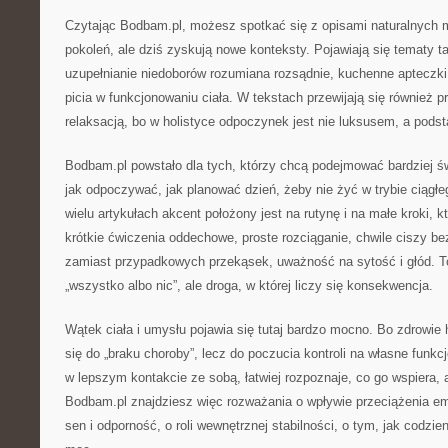
Czytając Bodbam.pl, możesz spotkać się z opisami naturalnych m
pokoleń, ale dziś zyskują nowe konteksty. Pojawiają się tematy tak
uzupełnianie niedoborów rozumiana rozsądnie, kuchenne apteczki,
picia w funkcjonowaniu ciała. W tekstach przewijają się również p
relaksacją, bo w holistyce odpoczynek jest nie luksusem, a pod
Bodbam.pl powstało dla tych, którzy chcą podejmować bardziej ś
jak odpoczywać, jak planować dzień, żeby nie żyć w trybie ciągł
wielu artykułach akcent położony jest na rutynę i na małe kroki, k
krótkie ćwiczenia oddechowe, proste rozciąganie, chwile ciszy bez
zamiast przypadkowych przekąsek, uważność na sytość i głód. To
„wszystko albo nic”, ale droga, w której liczy się konsekwencja.
Wątek ciała i umysłu pojawia się tutaj bardzo mocno. Bo zdrowie
się do „braku choroby”, lecz do poczucia kontroli na własne funkc
w lepszym kontakcie ze sobą, łatwiej rozpoznaje, co go wspiera, 
Bodbam.pl znajdziesz więc rozważania o wpływie przeciążenia em
sen i odporność, o roli wewnętrznej stabilności, o tym, jak codzi