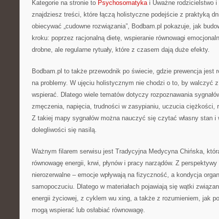
Kategorie na stronie to
Psychosomatyka
i Uważne rodzicielstwo i 
znajdziesz treści, które łączą holistyczne podejście z praktyką d
obiecywać „cudowne rozwiązania”, Bodbam.pl pokazuje, jak budow
kroku: poprzez racjonalną dietę, wspieranie równowagi emocjonal
drobne, ale regularne rytuały, które z czasem dają duże efekty.
Bodbam.pl to także przewodnik po świecie, gdzie prewencja jest 
na problemy. W ujęciu holistycznym nie chodzi o to, by walczyć 
wspierać. Dlatego wiele tematów dotyczy rozpoznawania sygnałów,
zmęczenia, napięcia, trudności w zasypianiu, uczucia ciężkości,
Z takiej mapy sygnałów można nauczyć się czytać własny stan 
dolegliwości się nasilą.
Ważnym filarem serwisu jest Tradycyjna Medycyna Chińska, która
równowagę energii, krwi, płynów i pracy narządów. Z perspektywy
nierozerwalne – emocje wpływają na fizyczność, a kondycja organ
samopoczuciu. Dlatego w materiałach pojawiają się wątki związan
energii życiowej, z cyklem wu xing, a także z rozumieniem, jak por
mogą wspierać lub osłabiać równowagę.