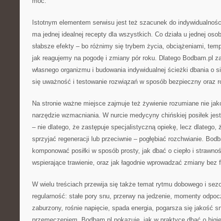
moc.
Istotnym elementem serwisu jest też szacunek do indywidualności
ma jednej idealnej recepty dla wszystkich. Co działa u jednej oso
słabsze efekty – bo różnimy się trybem życia, obciążeniami, te
jak reagujemy na pogodę i zmiany pór roku. Dlatego Bodbam.pl z
własnego organizmu i budowania indywidualnej ścieżki dbania o si
się uważność i testowanie rozwiązań w sposób bezpieczny oraz r
Na stronie ważne miejsce zajmuje też żywienie rozumiane nie jako
narzędzie wzmacniania. W nurcie medycyny chińskiej posiłek jes
– nie dlatego, że zastępuje specjalistyczną opiekę, lecz dlatego
sprzyjać regeneracji lub przeciwnie – pogłębiać rozchwianie. Bod
komponować posiłki w sposób prosty, jak dbać o ciepło i strawnoś
wspierające trawienie, oraz jak łagodnie wprowadzać zmiany bez fr
W wielu treściach przewija się także temat rytmu dobowego i sez
regularność: stałe pory snu, przerwy na jedzenie, momenty odpoc
zaburzony, rośnie napięcie, spada energia, pogarsza się jakość sn
przemęczeniem. Bodbam.pl pokazuje, jak w praktyce dbać o higie