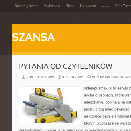
Archiwum
Kategorie
Listy
Strona główna
Błędy
Spis Treśc
SZANSA
PYTANIA OD CZYTELNIKÓW
POSTED BY ADMIN
STY - 28 - 2026
MOŻLIWOŚĆ KOMENTOWA
sklep-pusmak.pl to serwis 
myślą o osobach, które wz
mieszkanie, dopinają na ost
prostu chcą mieć pewność,
na działce będzie zrobiona 
którym wyposażenie warszta
sprawdzonymi trikami, a tematy takie jak elektronarzędzia łączą 