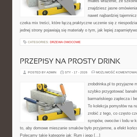
miałeś wrażenie, że szkolne
znajdziesz jasne omówienia
nawet najbardziej tajemnicz
czeka mix treści, które łączą praktyczne uczenie się z niespodzi
jednej strony pojawiają się materiały o tym, jak lepiej zapamiętyw
CATEGORIES:
DRZEWA OWOCOWE
PRZEPISY NA PROSTY DRINK
POSTED BY ADMIN
STY - 17 - 2026
MOŻLIWOŚĆ KOMENTOWA
zrobdrinka.pl to przyjazne 
szybko przygotować banalni
barmańskiego zaplecza i b
To kolekcja pomysłów na na
zrobić z tego, co często cz
syropów, owoców i lodu w k
to, aby domowe mieszanie smaków było przyjemne, a efekt końco
Polecamy takie kategorie jak: Rum i jego […]