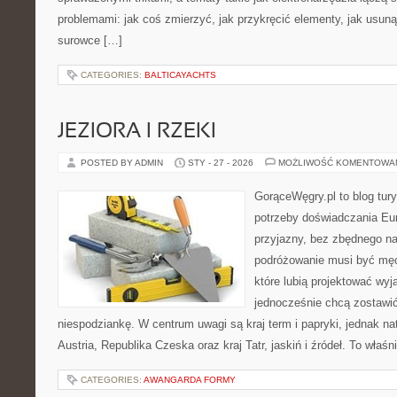
problemami: jak coś zmierzyć, jak przykręcić elementy, jak usuną
surowce […]
CATEGORIES:
BALTICAYACHTS
JEZIORA I RZEKI
POSTED BY ADMIN
STY - 27 - 2026
MOŻLIWOŚĆ KOMENTOWA
GorąceWęgry.pl to blog tury
potrzeby doświadczania Eu
przyjazny, bez zbędnego na
podróżowanie musi być męc
które lubią projektować wyj
jednocześnie chcą zostawić
niespodziankę. W centrum uwagi są kraj term i papryki, jednak natu
Austria, Republika Czeska oraz kraj Tatr, jaskiń i źródeł. To właś
CATEGORIES:
AWANGARDA FORMY