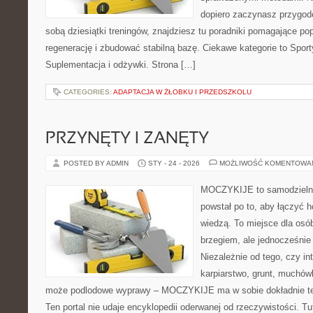
dopiero zaczynasz przygod
sobą dziesiątki treningów, znajdziesz tu poradniki pomagające p
regenerację i zbudować stabilną bazę. Ciekawe kategorie to Spor
Suplementacja i odżywki. Strona […]
CATEGORIES:
ADAPTACJA W ŻŁOBKU I PRZEDSZKOLU
PRZYNĘTY I ZANĘTY
POSTED BY ADMIN
STY - 24 - 2026
MOŻLIWOŚĆ KOMENTOWA
MOCZYKIJE to samodzielny w
powstał po to, aby łączyć 
wiedzą. To miejsce dla osó
brzegiem, ale jednocześnie
Niezależnie od tego, czy in
karpiarstwo, grunt, muchów
może podlodowe wyprawy – MOCZYKIJE ma w sobie dokładnie ten
Ten portal nie udaje encyklopedii oderwanej od rzeczywistości. Tut