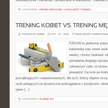
doświadczenia i zamieniać zamieszanie w klarowność. Ciekawe k
CATEGORIES:
PRAWO DROGOWE I LEGALNOŚĆ TUNINGU
TRENING KOBIET VS. TRENING M
POSTED BY ADMIN
STY - 25 - 2026
MOŻLIWOŚĆ KOMENTOWA
PZKiSW to platforma stworz
kalistenikę oraz street work
wiedzy, chcesz budować si
posiadania drogiego sprzęt
zdrowszym ciele, ta strona 
prowadzić Cię krok po kro
początkujących i zaawansowanych, dla tych, którzy dopiero uczą s
osób polujących na dynamiczne podciągnięcie z przejściem, dźwi
tyłem […]
CATEGORIES:
ŚLUBNE DIY