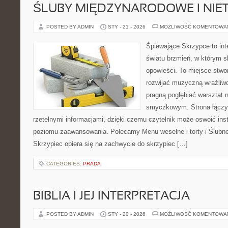
ŚLUBY MIĘDZYNARODOWE I NIE
POSTED BY ADMIN
STY - 21 - 2026
MOŻLIWOŚĆ KOMENTOWA
Śpiewające Skrzypce to in
światu brzmień, w którym s
opowieści. To miejsce stwo
rozwijać muzyczną wrażliwo
pragną pogłębiać warsztat 
smyczkowym. Strona łączy
rzetelnymi informacjami, dzięki czemu czytelnik może oswoić ins
poziomu zaawansowania. Polecamy Menu weselne i torty i Ślubne
Skrzypiec opiera się na zachwycie do skrzypiec […]
CATEGORIES:
PRADA
BIBLIA I JEJ INTERPRETACJA
POSTED BY ADMIN
STY - 20 - 2026
MOŻLIWOŚĆ KOMENTOWA