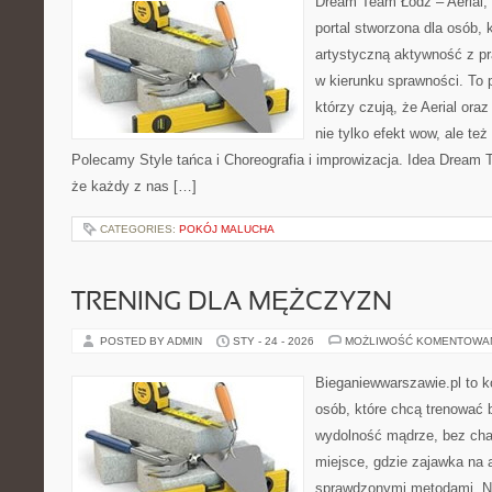
Dream Team Łódź – Aerial, 
portal stworzona dla osób, 
artystyczną aktywność z pra
w kierunku sprawności. To 
którzy czują, że Aerial oraz
nie tylko efekt wow, ale też
Polecamy Style tańca i Choreografia i improwizacja. Idea Dream 
że każdy z nas […]
CATEGORIES:
POKÓJ MALUCHA
TRENING DLA MĘŻCZYZN
POSTED BY ADMIN
STY - 24 - 2026
MOŻLIWOŚĆ KOMENTOWA
Bieganiewwarszawie.pl to 
osób, które chcą trenować b
wydolność mądrze, bez chao
miejsce, gdzie zajawka na 
sprawdzonymi metodami. Ni