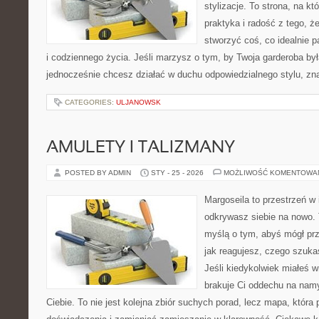
stylizacje. To strona, na kt
praktyka i radość z tego, 
stworzyć coś, co idealnie p
i codziennego życia. Jeśli marzysz o tym, by Twoja garderoba był
jednocześnie chcesz działać w duchu odpowiedzialnego stylu, zn
CATEGORIES:
ULJANOWSK
AMULETY I TALIZMANY
POSTED BY ADMIN
STY - 25 - 2026
MOŻLIWOŚĆ KOMENTOWA
Margoseila to przestrzeń w 
odkrywasz siebie na nowo. T
myślą o tym, abyś mógł prz
jak reagujesz, czego szuka
Jeśli kiedykolwiek miałeś 
brakuje Ci oddechu na namys
Ciebie. To nie jest kolejna zbiór suchych porad, lecz mapa, któ