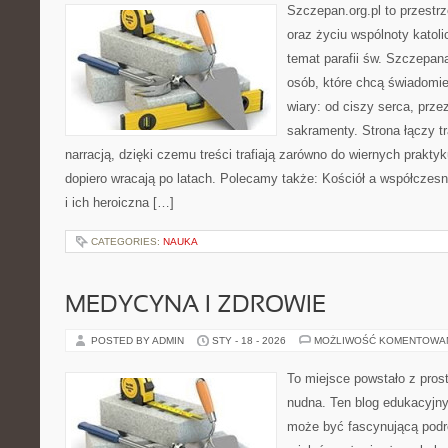
Szczepan.org.pl to przest
oraz życiu wspólnoty katoli
temat parafii św. Szczepan
osób, które chcą świadomi
wiary: od ciszy serca, prze
sakramenty. Strona łączy t
narracją, dzięki czemu treści trafiają zarówno do wiernych praktyk
dopiero wracają po latach. Polecamy także: Kościół a współczesn
i ich heroiczna […]
CATEGORIES:
NAUKA
MEDYCYNA I ZDROWIE
POSTED BY ADMIN
STY - 18 - 2026
MOŻLIWOŚĆ KOMENTOWA
To miejsce powstało z pros
nudna. Ten blog edukacyjny
może być fascynującą podró