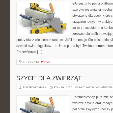
e-Ursus.pl to pełna platfor
szeroko rozumianej mechani
stworzone dla osób, które 
urządzeń rolnych w praktyc
za to z naciskiem na konkr
zarówno dla osób stawiający
praktyków z wieloletnim stażem. Jeśli interesuje Cię polska klasy
szeroki świat ciągników – e-Ursus.pl ma być Twoim centrum info
Przetwórstwo […]
CATEGORIES:
PRACA
SZYCIE DLA ZWIERZĄT
POSTED BY ADMIN
STY - 26 - 2026
MOŻLIWOŚĆ KOMENTOWA
Paramedicshop.pl to miejsc
twórcze szycie oraz modyfi
pozornie zwykłych rzeczy p