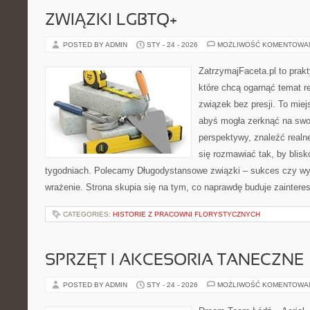
ZWIĄZKI LGBTQ+
POSTED BY ADMIN
STY - 24 - 2026
MOŻLIWOŚĆ KOMENTOWA
ZatrzymajFaceta.pl to prakt
które chcą ogarnąć temat re
związek bez presji. To mie
abyś mogła zerknąć na swoj
perspektywy, znaleźć real
się rozmawiać tak, by blisk
tygodniach. Polecamy Długodystansowe związki – sukces czy wyzw
wrażenie. Strona skupia się na tym, co naprawdę buduje zaintere
CATEGORIES:
HISTORIE Z PRACOWNI FLORYSTYCZNYCH
SPRZĘT I AKCESORIA TANECZNE
POSTED BY ADMIN
STY - 24 - 2026
MOŻLIWOŚĆ KOMENTOWA