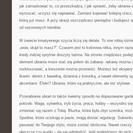
jak zamaskować to, co przeszkadza, i jak sprawić, żeby ubrania s
wyrzucać, uczysz się naprawiać. Zamiast kupować kolejną rzecz, 
którą już masz. A przy okazji oszczędzasz pieniądze i budujesz wł
od sezonowych trendów.
W świecie kreatywnego szycia liczą się detale. To one robią różni
„wow, skąd to masz?”. Czasem jest to kolorowa nitka, innym raz
kiedy indziej sprytnie doszyty taśma. Na stronie znajdziesz pode
element ubrania może stać się polem do zabawy: rękawy można s
rozkloszować, a kieszenie można przenieść. Możesz też ekspe
tkanin: denim z bawełną, dzianina z koronką, a nawet elementy s
akcentami. Efekt? Ubrania, które są praktyczne, ale też stylowe.
Przerabianie ubrań to także świetny sposób na dopasowanie gard
potrzeb. Waga, sylwetka, tryb życia, praca, hobby – wszystko si
zmieniać się razem z Tobą. Bluzka, która była zbyt szeroka, mo
Spodnie, które uciskają w pasie, mogą dostać regulację. Sukienka
pasować do Twojego stylu, może zostać skrócona. Nawet rzeczy „
płaszcze czy kurtki – da się odmłodzić, jeśli podejdziesz do nich