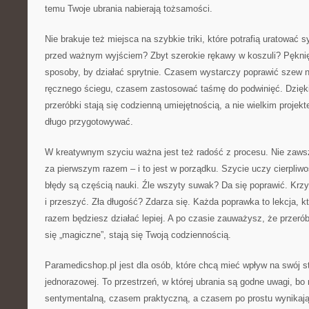
temu Twoje ubrania nabierają tożsamości.
Nie brakuje też miejsca na szybkie triki, które potrafią uratować 
przed ważnym wyjściem? Zbyt szerokie rękawy w koszuli? Pękni
sposoby, by działać sprytnie. Czasem wystarczy poprawić szew
ręcznego ściegu, czasem zastosować taśmę do podwinięć. Dzięk
przeróbki stają się codzienną umiejętnością, a nie wielkim projekt
długo przygotowywać.
W kreatywnym szyciu ważna jest też radość z procesu. Nie zawsz
za pierwszym razem – i to jest w porządku. Szycie uczy cierpliwo
błędy są częścią nauki. Źle wszyty suwak? Da się poprawić. Krz
i przeszyć. Zła długość? Zdarza się. Każda poprawka to lekcja, 
razem będziesz działać lepiej. A po czasie zauważysz, że przeró
się „magiczne”, stają się Twoją codziennością.
Paramedicshop.pl jest dla osób, które chcą mieć wpływ na swój st
jednorazowej. To przestrzeń, w której ubrania są godne uwagi, bo
sentymentalną, czasem praktyczną, a czasem po prostu wynikają