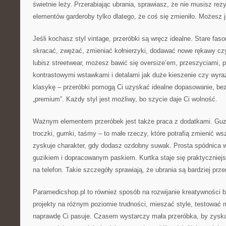
świetnie leży. Przerabiając ubrania, sprawiasz, że nie musisz re
elementów garderoby tylko dlatego, że coś się zmieniło. Możesz 
Jeśli kochasz styl vintage, przeróbki są wręcz idealne. Stare fa
skracać, zwężać, zmieniać kołnierzyki, dodawać nowe rękawy czy
lubisz streetwear, możesz bawić się oversize’em, przeszyciami, p
kontrastowymi wstawkami i detalami jak duże kieszenie czy wyraz
klasykę – przeróbki pomogą Ci uzyskać idealne dopasowanie, bez
„premium”. Każdy styl jest możliwy, bo szycie daje Ci wolność.
Ważnym elementem przeróbek jest także praca z dodatkami. Guzik
troczki, gumki, taśmy – to małe rzeczy, które potrafią zmienić w
zyskuje charakter, gdy dodasz ozdobny suwak. Prosta spódnica w
guzikiem i dopracowanym paskiem. Kurtka staje się praktyczniej
na telefon. Takie szczegóły sprawiają, że ubrania są bardziej prz
Paramedicshop.pl to również sposób na rozwijanie kreatywności 
projekty na różnym poziomie trudności, mieszać style, testować m
naprawdę Ci pasuje. Czasem wystarczy mała przeróbka, by zysk