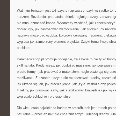
Ważnym tematem jest też szycie naprawcze, czyli wszystko to, co
koszem. Rozdarcia, przetarcia, dziurki, pęknięte szwy, zerwane gu
nie musi oznaczać końca. Wystarczy wiedzieć, jak zabezpieczyć 
dobrać igły, jak zastosować wzmocnienie i jak sprawić, by napra
naprawa może być ozdobą: kolorowy cerowany fragment, ciekawa a
wygląda jak zamierzony element projektu. Dzięki temu Twoje ubran
osobiste.
Paramedicshop.pl promuje podejście, że szycie to nie tylko hobby
skill na lata. Kiedy wiesz, jak obsłużyć maszynę, jak poprawnie 
proste formy i jak pracować z materiałem, nagle otwierają się prze
możliwości. Z czasem uczysz się rozpoznawać tkaniny, rozumieć,
jak układa się len, jak pracuje jeans, jak „żyje” wiskoza czy polie
flizeliny, jak prasować szwy, jak stabilizować krawędzie i jak wy
wyglądało schludnie i profesjonalnie.
Dla wielu osób największą barierą w przeróbkach jest strach przed
naturalne – przecież nikt nie chce zniszczyć ulubionej rzeczy. Dl