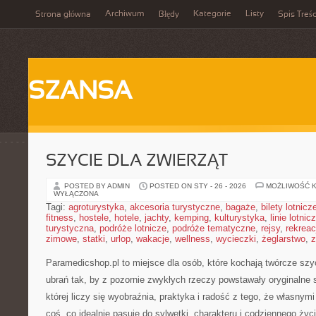
Archiwum
Kategorie
Listy
Strona główna
Błędy
Spis Treśc
SZANSA
SZYCIE DLA ZWIERZĄT
POSTED BY ADMIN
POSTED ON STY - 26 - 2026
MOŻLIWOŚĆ 
WYŁĄCZONA
Tagi:
agroturystyka
,
akcesoria turystyczne
,
bagaże
,
bilety lotnicz
fitness
,
hostele
,
hotele
,
jachty
,
kemping
,
kulturystyka
,
linie lotnic
turystyczna
,
podróże lotnicze
,
podróże tematyczne
,
rejsy
,
rekreac
zimowe
,
statki
,
urlop
,
wakacje
,
wellness
,
wycieczki
,
żeglarstwo
,
z
Paramedicshop.pl to miejsce dla osób, które kochają twórcze sz
ubrań tak, by z pozornie zwykłych rzeczy powstawały oryginalne st
której liczy się wyobraźnia, praktyka i radość z tego, że własny
coś, co idealnie pasuje do sylwetki, charakteru i codziennego życ