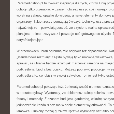
Paramedicshop.pl to również inspiracja dla tych, którzy lubią proj
ochotę tylko przerabiać – czasem chcesz uszyć coś nowego: pro
worek na zakupy, opaskę do włosów, a nawet elementy domowe j
organizery. Takie rzeczy pomagają ćwiczyć technikę, uczą precyzji
najważniejsze – pozwalają poczuć, że szycie to realna sprawczość
planujesz, tniesz, zszywasz i powstaje coś gotowego do użycia. T
satysfakcjonujące.
W przeróbkach ubrań ogromną rolę odgrywa też dopasowanie. Każde
„standardowe rozmiary” często bywają tylko umowną wskazówką.
sprawić, że ubranie będzie leżało jak marzenie: ramiona na miejscu
podkreślona, biodra bez ucisku. Możesz poprawić proporcje i wres
podkreślają to, co lubisz w swojej sylwetce. To nie jest tylko este
Paramedicshop.pl pokazuje też, że kreatywność nie musi oznac
w sposób stylowy. Wystarczy, że dobierzesz paletę kolorów, powta
fasony i materiały. Z czasem budujesz garderobę, w której wszyst
jednocześnie każda rzecz ma w sobie element wyjątkowości. To 
lamówka, ulubiony rodzaj guzików, ręcznie wykonany haft albo po