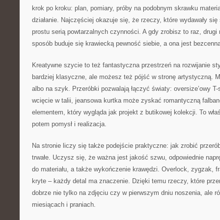
krok po kroku: plan, pomiary, próby na podobnym skrawku materia
działanie. Najczęściej okazuje się, że rzeczy, które wydawały si
prostu serią powtarzalnych czynności. A gdy zrobisz to raz, drugi r
sposób buduje się krawiecką pewność siebie, a ona jest bezcenna
Kreatywne szycie to też fantastyczna przestrzeń na rozwijanie st
bardziej klasyczne, ale możesz też pójść w stronę artystyczną.
albo na szyk. Przeróbki pozwalają łączyć światy: oversize’owy T-
wcięcie w talii, jeansowa kurtka może zyskać romantyczną falban
elementem, który wygląda jak projekt z butikowej kolekcji. To wł
potem pomysł i realizacja.
Na stronie liczy się także podejście praktyczne: jak zrobić przeró
trwałe. Uczysz się, że ważna jest jakość szwu, odpowiednie naprę
do materiału, a także wykończenie krawędzi. Overlock, zygzak, f
kryte – każdy detal ma znaczenie. Dzięki temu rzeczy, które prze
dobrze nie tylko na zdjęciu czy w pierwszym dniu noszenia, ale r
miesiącach i praniach.