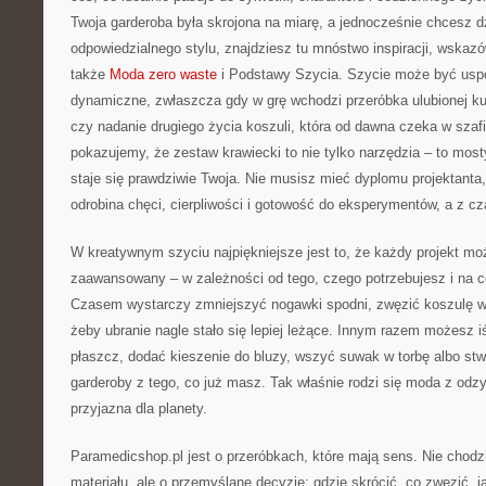
Twoja garderoba była skrojona na miarę, a jednocześnie chcesz d
odpowiedzialnego stylu, znajdziesz tu mnóstwo inspiracji, wskaz
także
Moda zero waste
i Podstawy Szycia. Szycie może być uspo
dynamiczne, zwłaszcza gdy w grę wchodzi przeróbka ulubionej kur
czy nadanie drugiego życia koszuli, która od dawna czeka w szaf
pokazujemy, że zestaw krawiecki to nie tylko narzędzia – to mos
staje się prawdziwie Twoja. Nie musisz mieć dyplomu projektanta
odrobina chęci, cierpliwości i gotowość do eksperymentów, a z c
W kreatywnym szyciu najpiękniejsze jest to, że każdy projekt moż
zaawansowany – w zależności od tego, czego potrzebujesz i na c
Czasem wystarczy zmniejszyć nogawki spodni, zwęzić koszulę w t
żeby ubranie nagle stało się lepiej leżące. Innym razem możesz 
płaszcz, dodać kieszenie do bluzy, wszyć suwak w torbę albo st
garderoby z tego, co już masz. Tak właśnie rodzi się moda z odzy
przyjazna dla planety.
Paramedicshop.pl jest o przeróbkach, które mają sens. Nie chodz
materiału, ale o przemyślane decyzje: gdzie skrócić, co zwęzić, ja