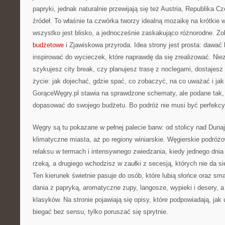
papryki, jednak naturalnie przewijają się też Austria, Republika Cze
źródeł. To właśnie ta czwórka tworzy idealną mozaikę na krótkie w
wszystko jest blisko, a jednocześnie zaskakująco różnorodne. Z
budżetowe
i Zjawiskowa przyroda. Idea strony jest prosta: dawać
inspirować do wycieczek, które naprawdę da się zrealizować. Niez
szykujesz city break, czy planujesz trasę z noclegami, dostajesz t
życie: jak dojechać, gdzie spać, co zobaczyć, na co uważać i jak 
GorąceWęgry.pl stawia na sprawdzone schematy, ale podane tak,
dopasować do swojego budżetu. Bo podróż nie musi być perfekcy
Węgry są tu pokazane w pełnej palecie barw: od stolicy nad Duna
klimatyczne miasta, aż po regiony winiarskie. Węgierskie podróż
relaksu w termach i intensywnego zwiedzania, kiedy jednego dnia
rzeką, a drugiego wchodzisz w zaułki z secesją, których nie da si
Ten kierunek świetnie pasuje do osób, które lubią słońce oraz sma
dania z papryką, aromatyczne zupy, langosze, wypieki i desery, a
klasyków. Na stronie pojawiają się opisy, które podpowiadają, jak 
biegać bez sensu, tylko poruszać się sprytnie.