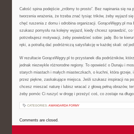
Całość spina podejście „zróbmy to prosto”. Bez napinania się na 
tworzenia wrażenia, że trzeba znać tysiąc trików, żeby wyjazd si
chęć ruszenia z domu i odrobina organizacji. GorąceWęgry.pl ma
szukasz pomysłu na kolejny wyjazd, kiedy chcesz sprawdzić, co 
potrzebujesz motywacji, żeby powiedzieć sobie: jadę. Bo te kier
ręki, a potrafią dać podróżniczą satysfakcję w każdej skali: od je
W rezultacie GorąceWęgry.pl to przystanek dla podróżników, którz
jednak niezwykle różnorodne regiony. To opowieść o Dunaju i mos
starych miastach i małych miasteczkach, o kuchni, która grzeje, i
przez piękne, zaskakujące miejsca. Jeśli szukasz inspiracji na p
chcesz mieszać naturę i lubisz wracać z głową pełną obrazów, ten 
żeby pomóc Ci ruszyć w drogę i przeżyć coś, co zostaje na długo
CATEGORIES:
AWANGARDA FORMY
Comments are closed.