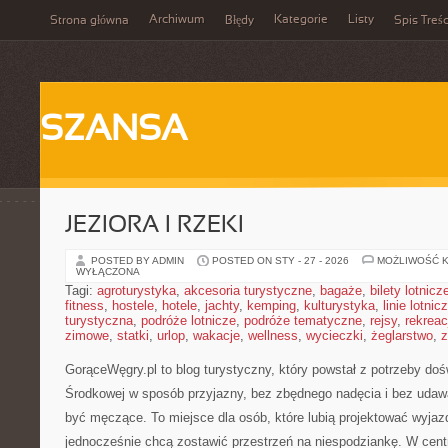
Archiwum
Kategorie
Listy
Strona główna
Błędy
Spis Treśc
SZANSA
JEZIORA I RZEKI
POSTED BY ADMIN
POSTED ON STY - 27 - 2026
MOŻLIWOŚĆ 
WYŁĄCZONA
Tagi:
agroturystyka
,
akcesoria turystyczne
,
bagaże
,
bilety lotnicz
fitness
,
hostele
,
hotele
,
jachty
,
kemping
,
kulturystyka
,
linie lotnic
turystyczna
,
podróże lotnicze
,
podróże tematyczne
,
rejsy
,
rekreac
zimowe
,
statki
,
urlop
,
wakacje
,
wellness
,
wycieczki
,
żeglarstwo
,
z
GorąceWęgry.pl to blog turystyczny, który powstał z potrzeby do
Środkowej w sposób przyjazny, bez zbędnego nadęcia i bez udaw
być męczące. To miejsce dla osób, które lubią projektować wyjazd
jednocześnie chcą zostawić przestrzeń na niespodziankę. W centr