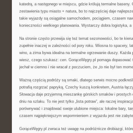
katedrą, a następnego w miejscu, gdzie królują termalne baseny. 
zestawienia typu miasto + natura, bo to najczęściej daje najleps
takie wyjazdy są osiągalne samochodem, pociągiem, czasem na
konieczności wielkiego planowania. Wystarczy dobra logistyka, a
Na stronie często przewija się też temat sezonowości, bo te kieru
zupełnie inaczej w zależności od pory roku. Wiosna to spacery, lat
wino, a zima bywa idealna na termalne ogrzewanie duszy. Każda p
wiesz, czego szukasz: cen. GorąceWęgry.pl pomaga dopasować te
jechał w ciemno i nie wracał z poczuciem, że „to nie był ten mome
Ważną częścią podróży są smaki, dlatego serwis mocno podkreśl
potrafią rozgrzać papryką, Czechy kuszą konkretem, Austria łącz
Słowacja daje przyjemną mieszankę górskich smaków i prostych da
dniu na szlaku. To nie jest tylko „lista potraw”, ale raczej inspira
porównywać i znajdować swoje ulubione miejsca: lokalne bary, targ
czasem najpiękniejszym wspomnieniem z wyjazdu jest nie zabyte
GorąceWęgry.pl zwraca też uwagę na podróżnicze drobiazgi, które 