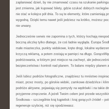
zaplanować dzień, by nie zmarnować czasu na szukanie parking
jest zmienna, jak kupować bilety, gdzie szukać dobrych noclegów 
nie stać w kolejce pół dnia. To są te elementy, które zamieniają 
wygodną. Dzięki temu nawet jeśli jedziesz na krótko, możesz pocz
nie urwany.
Jednocześnie serwis nie zapomina o tych, którzy kochają niespodz
boczną uliczkę tylko dlatego, że coś ładnie wygląda. Europa Śr
małe miasteczka, punkty widokowe, kręte drogi, lokalne wydarzeni
krzyczą reklamą, a potem zostają w pamięci na długo. GorąceWęg
podróżowania, w którym jest miejsce na zachwyt, ale jednocześni
bezpieczeństwa i kontroli nad planem. To balans między planem a
Jeśli lubisz podróże fotograficzne, znajdziesz tu mnóstwo inspira
miast, przez mosty, po górskie widoki, zamkowe dziedzińce i klima
podróże aktywne, pojawiają się pomysły na wędrówki i na takie dn
przyjemne zmęczenie. A jeżeli Twoim celem jest przede wszystki
Środkowa – szczególnie kraj kąpielisk i kraj gorących źródeł – po
regeneruje szybciej, niż się spodziewasz.