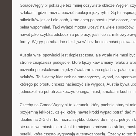
GorąceWęgry.pl pokazuje też mniej oczywiste oblicze Węgier, cz
szlakami, gdzie można poczuć spokojniejszy rytm. Są tu inspiracje
miłośników jezior i dla osób, które chcą po prostu jeść dobrze, c
pełną wspomnień. Taki wyjazd można ułożyć na wiele sposobów: z
nawet jako szybka odskocznia po pracy, jeśli lubisz mikrowypraw
formy, Węgry potrafią dać efekt „wow” bez konieczności polowania
Austria w tej opowieści jest dopieszczona, ale wcale nie musi być
stronie znajdziesz podejście, które łączy kawiarniany relaks z alp
pozwala przeskakiwać między światami: rano oglądasz pałace, a p
szlaków. To świetny kierunek na romantyczny wypad, na sportowe
którego po prostu chcesz nacieszyć się wygodą. Austria bywa up
jednocześnie potrafi zaskoczyć energią miast, smakami kuchni i i
Czechy na GorąceWęgry.pl to kierunek, który pachnie starymi mia
przyjemną lekkość, dzięki której nawet krótki wypad potrafi dać 
idealne na 2–3 dni, bo można szybko dotrzeć do miejsc pełnych kl
się urokliwe miasteczka. Jest tu miejsce zarówno na stolicę mostó
perełki, które często wygrywają autentycznością. Czechy to też ś