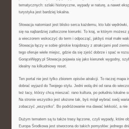
tematycznych: szlaki historyczne, wypady w naturę, a nawet eksp
turystyka jest bardziej lokalna.
Słowacja natomiast jest blisko serca każdemu, kto lubi wędrówki,
się na najbardziej zatłoczone kierunki. To kraj, w którym możesz 
a wieczorem wskoczyć do term i odpocząć, jakbyś miał małe wak
Słowacja łączy w sobie górskie krajobrazy z atrakcjami pod ziemi
tego oferuje wiele miejsc, gdzie da się zjeść dobrze i spać w rozs
GorąceWęgry.pl Słowacja pojawia się jako kierunek wygodny, szy
idealny na kilkudniowy reset.
Ten portal nie jest tylko zbiorem opisów atrakcji. To raczej mapa i
dobrać wyjazd do Twojego stylu. Jedni wolą dni od rana do wieczo
też tacy, którzy chcą mieszać: rano kultura, po południu lokalne 
Na stronie wszystko jest ułożone tak, byś mógł wybrać swój wari
zobaczyć „wszystko”. Bo podróżowanie ma dawać lekkość, a nie 
Dużym tematem są tu także trasy łączone, czyli wypady, które obe
Europa Środkowa jest stworzona do takich pomysłów: jednego dni