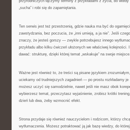
przyrodniczych łączymy terminy z przykładami z życia, bo wtedy
„sucha” i robi się do zapamiętania.
Ten serwis jest też przestrzenią, gdzie nauka ma być do ogarnięc
zawstydzania, bez poczucia, że „inni umieją, a ja nie”. Jeśli czeg
znaczy, że jesteś gorszy — zwykle potrzebujesz innego wytłuma
przykładu albo kilku ćwiczeń ułożonych we właściwej kolejności. I
dawać: strukturę, dzięki której temat „wskakuje” na swoje miejsce
Ważne jest również to, że treści są pisane językiem zrozumiałym,
uciekamy od trudniejszych zagadnień — po prostu rozkładamy je 
możesz uczyć się samodzielnie, nawet jeśli nie masz obok korep
wybierzesz temat, przeczytasz wyjaśnienie, zrobisz krótki trenin
dzień lub dwa, żeby wzmocnić efekt.
Strona przydaje się również nauczycielom i rodzicom, którzy chc
wytłumaczenia. Możesz potraktować ją jak bazę wiedzy, do które