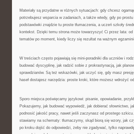
Materiały są przydatne w różnych sytuacjach: gdy chcesz ogarną
potrzebujesz wsparcia w zadaniach, a także wtedy, gdy po prostu 
podstawówki znajdzie tu proste tłumaczenia, a uczeń szkoły śred
kontekst. Dzięki temu strona może towarzyszyć Ci przez lata: od
tematów po moment, kiedy liczy się rezultat na ważnym egzamini
W treściach często pojawiają się mini-poradniki dla uczniów i ro
budować dyscyplinę, jak radzić sobie z prokrastynacją, jak plan
sprawdzianów. Są też wskazówki, jak uczyć się, gdy masz presj
haseł dostajesz narzędzia: proste kroki, które możesz wdrożyć od
Sporo miejsca poświęcamy językowi: pisanie, opowiadanie, przykł
Pokazujemy, jak budować wypowiedź, jak dobierać słownictwo, jak
podnosić jakość pracy, nawet jeśli zaczynasz od prostego szkicu
stawiamy na schematy: tłumaczymy, skąd biorą się wzory, jak czy
po kroku dojść do odpowiedzi, żeby nie zgadywać, tylko naprawd