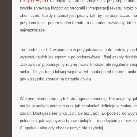
Religia / Etyka
i Technika. Na stronie znajdziesz przystępne tłum
zwykle sprawiają kłopot: od ortografii i interpretacji tekstu, przez 
chemiczne. Każdy materiał jest pisany tak, by nie przytłaczać: na
przypomnienie, potem sedno tematu, a na końcu przykłady, które p
najważniejsze.
Ten portal jest też wsparciem w przygotowaniach do testów, pra
wyzwań, takich jak egzamin po podstawówce i finał szkoły średn
„zakuwania” proponujemy rutynę nauki: krótsze, ale regularne ses
siebie. Dzięki temu łatwiej wejść w tryb nauki przed testem i unikn
gdy wszystko zostaje na ostatnią chwilę.
Ważnym elementem są też strategie uczenia się. Pokazujemy, jak 
nauka w małych porcjach oraz jak zamieniać definicje w realną u
zadań. Dostajesz nie tylko „co”, ale też „jak”: jak podejść do wyp
polecenia, jak wyłapywać typowe pułapki. To podejście jest szcz
Ci spokoju albo gdy chcesz uczyć się szybciej.