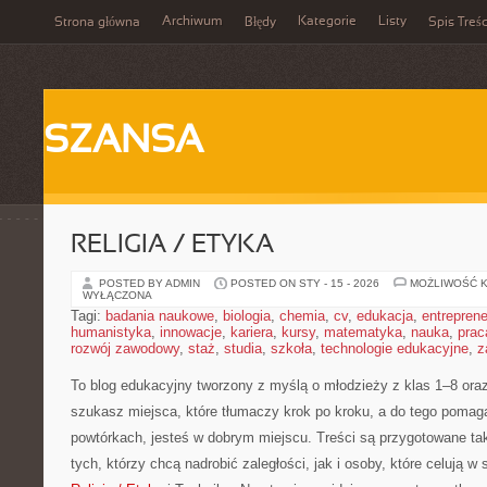
Archiwum
Kategorie
Listy
Strona główna
Błędy
Spis Treśc
SZANSA
RELIGIA / ETYKA
POSTED BY ADMIN
POSTED ON STY - 15 - 2026
MOŻLIWOŚĆ 
WYŁĄCZONA
Tagi:
badania naukowe
,
biologia
,
chemia
,
cv
,
edukacja
,
entreprene
humanistyka
,
innowacje
,
kariera
,
kursy
,
matematyka
,
nauka
,
prac
rozwój zawodowy
,
staż
,
studia
,
szkoła
,
technologie edukacyjne
,
z
To blog edukacyjny tworzony z myślą o młodzieży z klas 1–8 oraz 
szukasz miejsca, które tłumaczy krok po kroku, a do tego poma
powtórkach, jesteś w dobrym miejscu. Treści są przygotowane ta
tych, którzy chcą nadrobić zaległości, jak i osoby, które celują 