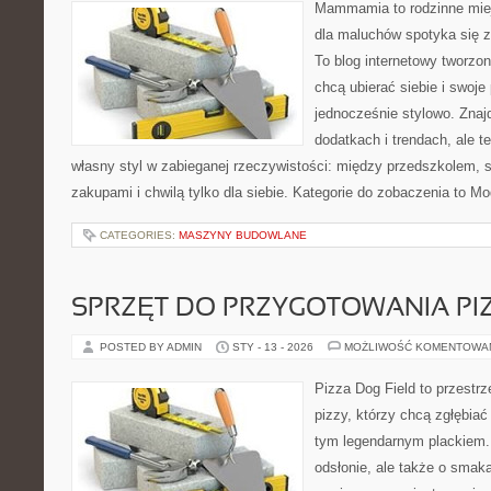
Mammamia to rodzinne miej
dla maluchów spotyka się 
To blog internetowy tworzon
chcą ubierać siebie i swoje
jednocześnie stylowo. Znajd
dodatkach i trendach, ale t
własny styl w zabieganej rzeczywistości: między przedszkolem, 
zakupami i chwilą tylko dla siebie. Kategorie do zobaczenia to M
CATEGORIES:
MASZYNY BUDOWLANE
SPRZĘT DO PRZYGOTOWANIA PI
POSTED BY ADMIN
STY - 13 - 2026
MOŻLIWOŚĆ KOMENTOWA
Pizza Dog Field to przestr
pizzy, którzy chcą zgłębiać
tym legendarnym plackiem. 
odsłonie, ale także o smaka