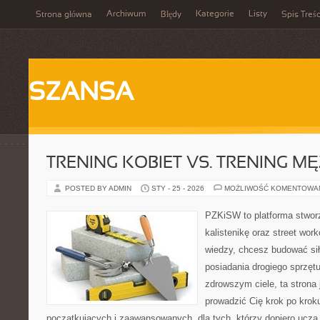
Archiwum
Kategorie
Listy
Strona główna
Błędy
Spis Treśc
SZANSA
TRENING KOBIET VS. TRENING M
POSTED BY ADMIN
STY - 25 - 2026
MOŻLIWOŚĆ KOMENTOWA
PZKiSW to platforma stworz
kalistenikę oraz street work
wiedzy, chcesz budować si
posiadania drogiego sprzęt
zdrowszym ciele, ta strona 
prowadzić Cię krok po kro
początkujących i zaawansowanych, dla tych, którzy dopiero uczą s