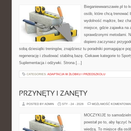
Bieganiewwarszawie.pl to 
osób, które chcą trenować b
wydolność mądrze, bez chao
miejsce, gdzie zajawka na 
sprawdzonymi metodami. Ni
dopiero zaczynasz przygod
sobą dziesiątki treningów, znajdziesz tu poradniki pomagające p
regenerację i zbudować stabilną bazę. Ciekawe kategorie to Spor
Suplementacja i odżywki. Strona […]
CATEGORIES:
ADAPTACJA W ŻŁOBKU I PRZEDSZKOLU
PRZYNĘTY I ZANĘTY
POSTED BY ADMIN
STY - 24 - 2026
MOŻLIWOŚĆ KOMENTOWA
MOCZYKIJE to samodzielny w
powstał po to, aby łączyć 
wiedzą. To miejsce dla osó