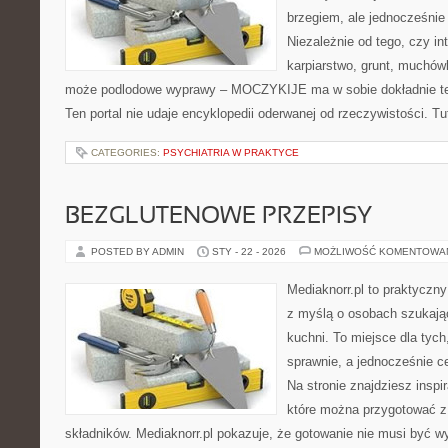
brzegiem, ale jednocześnie
Niezależnie od tego, czy in
karpiarstwo, grunt, muchów
może podlodowe wyprawy – MOCZYKIJE ma w sobie dokładnie ten
Ten portal nie udaje encyklopedii oderwanej od rzeczywistości. Tut
CATEGORIES:
PSYCHIATRIA W PRAKTYCE
BEZGLUTENOWE PRZEPISY
POSTED BY ADMIN
STY - 22 - 2026
MOŻLIWOŚĆ KOMENTOWA
Mediaknorr.pl to praktyczny
z myślą o osobach szukają
kuchni. To miejsce dla tyc
sprawnie, a jednocześnie 
Na stronie znajdziesz inspi
które można przygotować z
składników. Mediaknorr.pl pokazuje, że gotowanie nie musi być w