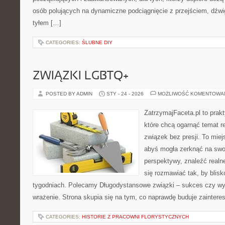
osób polujących na dynamiczne podciągnięcie z przejściem, dźwi
tyłem […]
CATEGORIES:
ŚLUBNE DIY
ZWIĄZKI LGBTQ+
POSTED BY ADMIN
STY - 24 - 2026
MOŻLIWOŚĆ KOMENTOWA
ZatrzymajFaceta.pl to prakt
które chcą ogarnąć temat re
związek bez presji. To mie
abyś mogła zerknąć na swoj
perspektywy, znaleźć real
się rozmawiać tak, by blisk
tygodniach. Polecamy Długodystansowe związki – sukces czy wyzw
wrażenie. Strona skupia się na tym, co naprawdę buduje zaintere
CATEGORIES:
HISTORIE Z PRACOWNI FLORYSTYCZNYCH