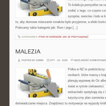
To kolekcja pomysłów na na
zrobić z tego, co często cz
syropów, owoców i lodu w k
to, aby domowe mieszanie smaków było przyjemne, a efekt końco
Polecamy takie kategorie jak: Rum i jego […]
CATEGORIES:
PTAKI W OGRODZIE JAK JE PRZYCIĄGNĄĆ
MALEZJA
POSTED BY ADMIN
STY - 16 - 2026
MOŻLIWOŚĆ KOMENTOWA
Polka w NZ to podróżniczy 
osobach, które marzą o kraj
planują wyprawę do Oz albo
świat w rytmie ciekawości. 
wskazówki spotykają się z h
turystyczny plan zamienia 
doświadczanie miejsca. Znajdziesz tu motywacje na wyjazdy krótki