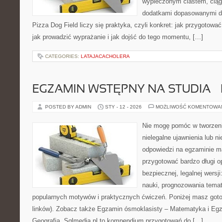
wypieczonym ciastem, ciąg
dodatkami dopasowanymi do
Pizza Dog Field liczy się praktyka, czyli konkret: jak przygotować
jak prowadzić wyprażanie i jak dojść do tego momentu, […]
CATEGORIES:
LATAJACACHOLERA
EGZAMIN WSTĘPNY NA STUDIA – 
POSTED BY ADMIN
STY - 12 - 2026
MOŻLIWOŚĆ KOMENTOWA
Nie mogę pomóc w tworzeniu
nielegalne ujawnienia lub 
odpowiedzi na egzaminie m
przygotować bardzo długi o
bezpiecznej, legalnej wersj
nauki, prognozowania tema
popularnych motywów i praktycznych ćwiczeń. Poniżej masz got
linków). Zobacz także Egzamin ósmoklasisty – Matematyka i Egz
Geografia. Sqlmedia.pl to kompendium przygotowań do […]