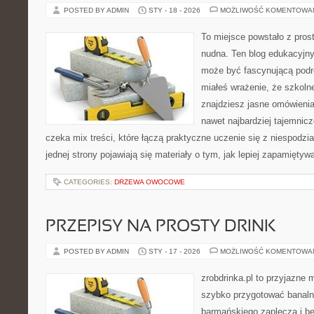
POSTED BY ADMIN
STY - 18 - 2026
MOŻLIWOŚĆ KOMENTOWA
To miejsce powstało z pros
nudna. Ten blog edukacyjny
może być fascynującą podró
miałeś wrażenie, że szkolne
znajdziesz jasne omówienia
nawet najbardziej tajemnicz
czeka mix treści, które łączą praktyczne uczenie się z niespodzi
jednej strony pojawiają się materiały o tym, jak lepiej zapamiętyw
CATEGORIES:
DRZEWA OWOCOWE
PRZEPISY NA PROSTY DRINK
POSTED BY ADMIN
STY - 17 - 2026
MOŻLIWOŚĆ KOMENTOWA
zrobdrinka.pl to przyjazne 
szybko przygotować banalni
barmańskiego zaplecza i b