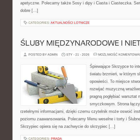
apetyczne. Polecamy także Sosy i dipy i Ciasta i Ciasteczka. Serw
dobre […]
CATEGORIES:
AKTUALNOŚCI LOTNICZE
ŚLUBY MIĘDZYNARODOWE I NIE
POSTED BY ADMIN
STY - 21 - 2026
MOŻLIWOŚĆ KOMENTOWA
Śpiewające Skrzypce to in
światu brzmień, w którym s
opowieści. To miejsce stwo
rozwijać muzyczną wrażliwo
pragną pogłębiać warsztat 
smyczkowym. Strona łączy
rzetelnymi informacjami, dzięki czemu czytelnik może oswoić ins
poziomu zaawansowania. Polecamy Menu weselne i torty i Ślubne
Skrzypiec opiera się na zachwycie do skrzypiec […]
CATEGORIES:
PRADA