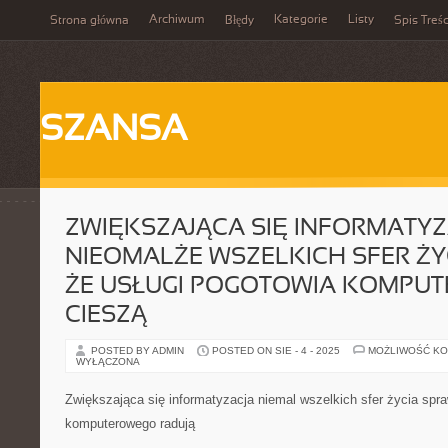
Archiwum
Kategorie
Listy
Strona główna
Błędy
Spis Treśc
SZANSA
ZWIĘKSZAJĄCA SIĘ INFORMATY
NIEOMALŻE WSZELKICH SFER ŻY
ŻE USŁUGI POGOTOWIA KOMPU
CIESZĄ
POSTED BY ADMIN
POSTED ON SIE - 4 - 2025
MOŻLIWOŚĆ K
WYŁĄCZONA
Zwiększająca się informatyzacja niemal wszelkich sfer życia spra
komputerowego radują