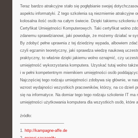
Teraz bardzo atrakcyjne stało się pogłębianie swojej dotychczaso
aspektu informatyki. Z tego szkolenia są niezmiernie atrakcyjne o
kolosalna ilość osób na całym świecie. Dzięki takiemu szkoleni
Certyfikat Umiejętności Komputerowych. Taki certyfikat wolno zd
zdanemu sprawdzianowi, jaki powoduje, że możemy działać w syste
By zdobyć pełne uprawnia z tej dziedziny wypada, albowiem zda
czyli egzamin teoretyczny, jaki sprawdza wiedzę naukową uczest
praktyczny, to właśnie dzięki jakiemu wolno oznajmić, czy uczes
umiejętność wykorzystania komputera. Uzyskać tutaj wolno także c
i w pełni kompetentnym miernikiem umiejętności osób poddający
Najczęściej tego rodzaju umiejętności zdobywa się głównie, w na
wzrost wydajności wszystkich pracowników, którzy, na co dzień pr
się na informatyce. Na domiar tego tego rodzaju szkolenie IT ma
umiejętności użytkowania komputera dla wszystkich osób, które a
źródło:
———————————
1.
http://kampagne-affe.de
2.
poznaj szczegóły