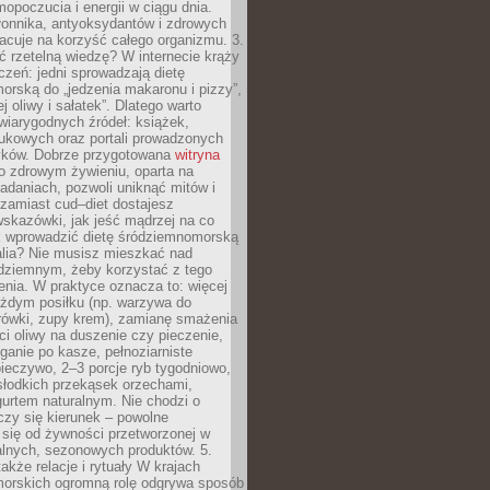
opoczucia i energii w ciągu dnia.
łonnika, antyoksydantów i zdrowych
acuje na korzyść całego organizmu. 3.
 rzetelną wiedzę? W internecie krąży
czeń: jedni sprowadzają dietę
rską do „jedzenia makaronu i pizzy”,
j oliwy i sałatek”. Dlatego warto
wiarygodnych źródeł: książek,
aukowych oraz portali prowadzonych
tyków. Dobrze przygotowana
witryna
o zdrowym żywieniu, oparta na
adaniach, pozwoli uniknąć mitów i
 zamiast cud–diet dostajesz
skazówki, jak jeść mądrzej na co
ak wprowadzić dietę śródziemnomorską
alia? Nie musisz mieszkać nad
ziemnym, żeby korzystać z tego
nia. W praktyce oznacza to: więcej
żdym posiłku (np. warzywa do
rówki, zupy krem), zamianę smażenia
ści oliwy na duszenie czy pieczenie,
ganie po kasze, pełnoziarniste
ieczywo, 2–3 porcje ryb tygodniowo,
słodkich przekąsek orzechami,
urtem naturalnym. Nie chodzi o
iczy się kierunek – powolne
 się od żywności przetworzonej w
alnych, sezonowych produktów. 5.
także relacje i rytuały W krajach
orskich ogromną rolę odgrywa sposób