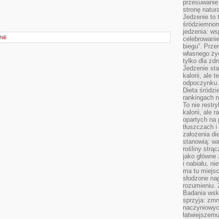
przesuwanie
stronę natur
Jedzenie to 
śródziemnom
jedzenia: wsp
ANE
celebrowanie
biegu”. Przen
własnego życ
tylko dla zd
Jedzenie sta
kalorii, ale 
odpoczynku.
Dieta śródzi
rankingach 
To nie restry
kalorii, ale
opartych na 
tłuszczach 
założenia di
stanowią: wa
rośliny strąc
jako główne 
i nabiału, n
ma tu miejs
słodzone nap
rozumieniu. 
Badania wsk
sprzyja: zmn
naczyniowych
łatwiejszemu