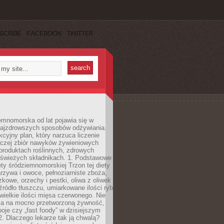
SCRIBE
FACEBOOK
TWITTER
emnomorska od lat pojawia się w
najzdrowszych sposobów odżywiania.
kcyjny plan, który narzuca liczenie
 raczej zbiór nawyków żywieniowych
produktach roślinnych, zdrowych
i świeżych składnikach. 1. Podstawowe
ety śródziemnomorskiej Trzon tej diety
rzywa i owoce, pełnoziarniste zboża,
zkowe, orzechy i pestki, oliwa z oliwek
źródło tłuszczu, umiarkowane ilości ryb
iewielkie ilości mięsa czerwonego. Nie
ca na mocno przetworzoną żywność,
oje czy „fast foody” w dzisiejszym
2. Dlaczego lekarze tak ją chwalą?