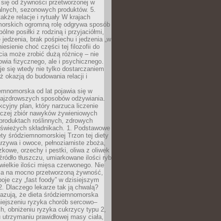
 się od żywności przetworzonej w
alnych, sezonowych produktów. 5.
także relacje i rytuały W krajach
orskich ogromną rolę odgrywa sposób
ólne posiłki z rodziną i przyjaciółmi,
 jedzenia, brak pośpiechu i jedzenia „w
iesienie choć części tej filozofii do
ia może zrobić dużą różnicę – nie
rowia fizycznego, ale i psychicznego.
je się wtedy nie tylko dostarczaniem
też okazją do budowania relacji i
emnomorska od lat pojawia się w
najzdrowszych sposobów odżywiania.
kcyjny plan, który narzuca liczenie
 raczej zbiór nawyków żywieniowych
produktach roślinnych, zdrowych
i świeżych składnikach. 1. Podstawowe
ety śródziemnomorskiej Trzon tej diety
rzywa i owoce, pełnoziarniste zboża,
zkowe, orzechy i pestki, oliwa z oliwek
źródło tłuszczu, umiarkowane ilości ryb
iewielkie ilości mięsa czerwonego. Nie
ca na mocno przetworzoną żywność,
oje czy „fast foody” w dzisiejszym
2. Dlaczego lekarze tak ją chwalą?
azują, że dieta śródziemnomorska
iejszeniu ryzyka chorób sercowo–
, obniżeniu ryzyka cukrzycy typu 2,
 utrzymaniu prawidłowej masy ciała,