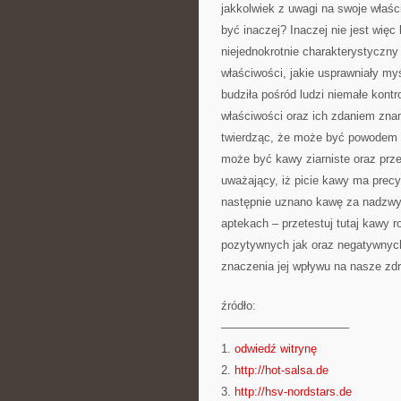
jakkolwiek z uwagi na swoje właśc
być inaczej? Inaczej nie jest więc
niejednokrotnie charakterystyczny
właściwości, jakie usprawniały m
budziła pośród ludzi niemałe kontr
właściwości oraz ich zdaniem znami
twierdząc, że może być powodem 
może być kawy ziarniste oraz prze
uważający, iż picie kawy ma prec
następnie uznano kawę za nadzwy
aptekach – przetestuj tutaj kawy 
pozytywnych jak oraz negatywnych
znaczenia jej wpływu na nasze zdr
źródło:
———————————
1.
odwiedź witrynę
2.
http://hot-salsa.de
3.
http://hsv-nordstars.de