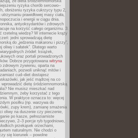
azują, że dieta śródziemnomorska
iejszeniu ryzyka chorób sercowo–
, obniżeniu ryzyka cukrzycy typu 2,
 utrzymaniu prawidłowej masy ciała,
opoczucia i energii w ciągu dnia.
łonnika, antyoksydantów i zdrowych
acuje na korzyść całego organizmu. 3.
 rzetelną wiedzę? W internecie krąży
czeń: jedni sprowadzają dietę
rską do „jedzenia makaronu i pizzy”,
j oliwy i sałatek”. Dlatego warto
wiarygodnych źródeł: książek,
aukowych oraz portali prowadzonych
tyków. Dobrze przygotowana
witryna
o zdrowym żywieniu, oparta na
adaniach, pozwoli uniknąć mitów i
 zamiast cud–diet dostajesz
skazówki, jak jeść mądrzej na co
ak wprowadzić dietę śródziemnomorską
alia? Nie musisz mieszkać nad
ziemnym, żeby korzystać z tego
nia. W praktyce oznacza to: więcej
żdym posiłku (np. warzywa do
rówki, zupy krem), zamianę smażenia
ści oliwy na duszenie czy pieczenie,
ganie po kasze, pełnoziarniste
ieczywo, 2–3 porcje ryb tygodniowo,
słodkich przekąsek orzechami,
urtem naturalnym. Nie chodzi o
iczy się kierunek – powolne