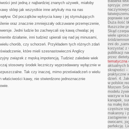
Badania wsk
iwości jest jedną z najbardziej znanych używek, miałoby
sprzyja: zmn
naczyniowych
 kawy sklep jak wszystkie inne artykuły ma na nas
łatwiejszemu
 wpływ. Od początków wykrycia kawy i jej stymulujących
poprawie sam
Duża ilość b
yślenie oraz znacznie zmniejszały odczuwane przemęczenie,
tłuszczów pr
owersje. Jedni ludzie bo zachwycali się kawą chwaląc jej
Skąd czerpać
wiele uprosz
enite działanie, inni tudzież upierali się nad jej minusami,
śródziemnomo
inni do „same
wielu chorób, czy schorzeń. Przykładem tych różnych zdań
korzystać z 
świadczenie, które mieli szesnastowieczni Anglicy
publikacji n
przez diete
yzyjny związek z męską impotencją. Tudzież zaledwie wiek
tematyczna
czaj stosowny środek leczniczy wyprzedawany wyłącznie w
aktualnych b
skrajności –
rozpuszczalne. Tak czy inaczej, mimo przeświadczeń o wielu
praktyczne w
dzień. 4. J
 właściwości kawy, nie stwierdzono jednoznacznie
w polskie re
owie.
Morzem Śród
modelu żywie
warzyw w ka
kanapek, su
na małej ilo
częstsze się
makarony i p
zastąpienie 
owocami, jog
perfekcję. L