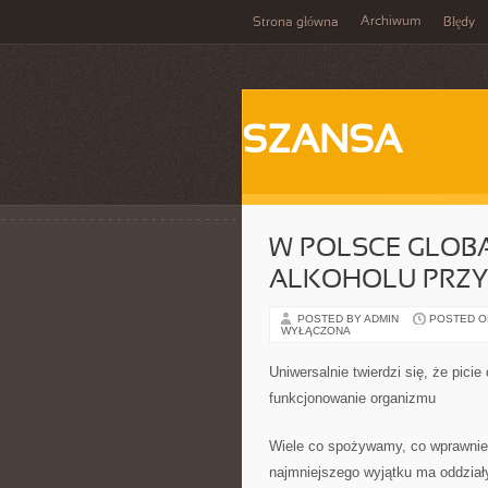
Archiwum
Strona główna
Błędy
SZANSA
W POLSCE GLOBA
ALKOHOLU PRZY 
POSTED BY ADMIN
POSTED ON 
WYŁĄCZONA
Uniwersalnie twierdzi się, że pici
funkcjonowanie organizmu
Wiele co spożywamy, co wprawnie
najmniejszego wyjątku ma oddział