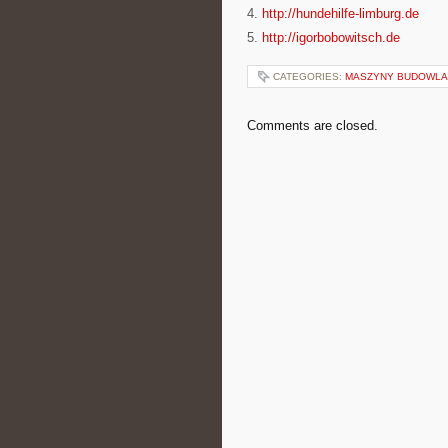
4.
http://hundehilfe-limburg.de
5.
http://igorbobowitsch.de
CATEGORIES:
MASZYNY BUDOWL
Comments are closed.