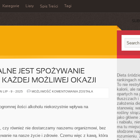
Kategorie
Listy
Tagi
Spis Treści
SUB
LNE JEST SPOŻYWANIE
Dieta śródzi
KAŻDEJ MOŻLIWEJ OKAZJI
rankingach 
To nie restry
kalorii, ale
W
LIP - 9 - 2025
MOŻLIWOŚĆ KOMENTOWANIA
ZOSTAŁA
opartych na 
POLSCE
GLOBALNE
tłuszczach 
JEST
założenia di
SPOŻYWANIE
e ogromnej ilości alkoholu niekorzystnie wpływa na
stanowią: wa
ALKOHOLU
PRZY
rośliny strąc
KAŻDEJ
jako główne 
MOŻLIWEJ
i nabiału, n
OKAZJI
ma tu miejs
, czy również nie dostarczamy naszemu organizmowi, bez
słodzone nap
ywanie na nasze życie i zdrowie. Czemu więc z kawą, która
rozumieniu. 