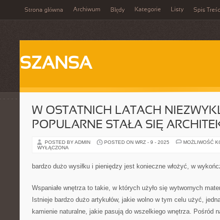
Archiwum
Kategorie
Listy
Strona główna
Błędy
Spis Treśc
SZANSA
W OSTATNICH LATACH NIEZWYK
POPULARNE STAŁA SIĘ ARCHITE
POSTED BY ADMIN
POSTED ON WRZ - 9 - 2025
MOŻLIWOŚĆ 
WYŁĄCZONA
bardzo dużo wysiłku i pieniędzy jest konieczne włożyć, w wykoń
Wspaniałe wnętrza to takie, w których użyło się wytwornych mat
Istnieje bardzo dużo artykułów, jakie wolno w tym celu użyć, jed
kamienie naturalne, jakie pasują do wszelkiego wnętrza. Pośród n