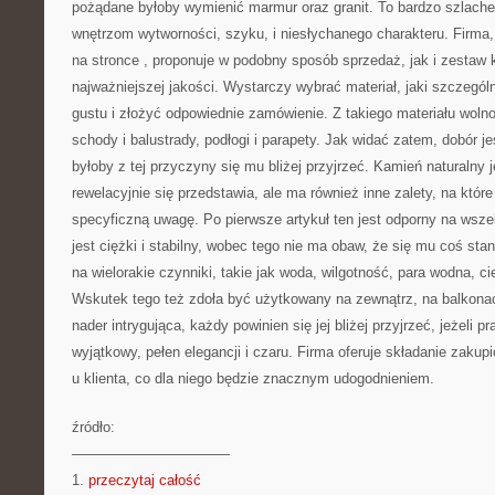
pożądane byłoby wymienić marmur oraz granit. To bardzo szlachet
wnętrzom wytworności, szyku, i niesłychanego charakteru. Firma,
na stronce
, proponuje w podobny sposób sprzedaż, jak i zestaw 
najważniejszej jakości. Wystarczy wybrać materiał, jaki szczegó
gustu i złożyć odpowiednie zamówienie. Z takiego materiału woln
schody i balustrady, podłogi i parapety. Jak widać zatem, dobór j
byłoby z tej przyczyny się mu bliżej przyjrzeć. Kamień naturalny 
rewelacyjnie się przedstawia, ale ma również inne zalety, na któr
specyficzną uwagę. Po pierwsze artykuł ten jest odporny na wsze
jest ciężki i stabilny, wobec tego nie ma obaw, że się mu coś stan
na wielorakie czynniki, takie jak woda, wilgotność, para wodna, ci
Wskutek tego też zdoła być użytkowany na zewnątrz, na balkonac
nader intrygująca, każdy powinien się jej bliżej przyjrzeć, jeżeli 
wyjątkowy, pełen elegancji i czaru. Firma oferuje składanie zaku
u klienta, co dla niego będzie znacznym udogodnieniem.
źródło:
———————————
1.
przeczytaj całość