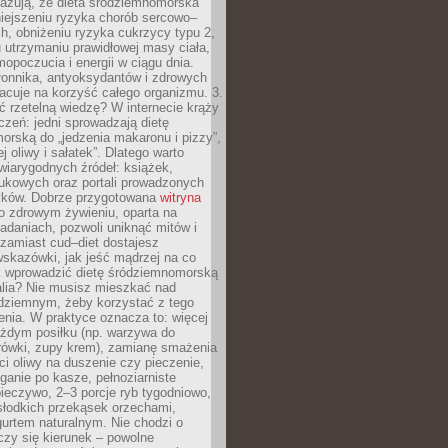
azują, że dieta śródziemnomorska
iejszeniu ryzyka chorób sercowo–
, obniżeniu ryzyka cukrzycy typu 2,
 utrzymaniu prawidłowej masy ciała,
opoczucia i energii w ciągu dnia.
łonnika, antyoksydantów i zdrowych
acuje na korzyść całego organizmu. 3.
 rzetelną wiedzę? W internecie krąży
czeń: jedni sprowadzają dietę
rską do „jedzenia makaronu i pizzy”,
j oliwy i sałatek”. Dlatego warto
wiarygodnych źródeł: książek,
aukowych oraz portali prowadzonych
tyków. Dobrze przygotowana
witryna
o zdrowym żywieniu, oparta na
adaniach, pozwoli uniknąć mitów i
 zamiast cud–diet dostajesz
skazówki, jak jeść mądrzej na co
ak wprowadzić dietę śródziemnomorską
alia? Nie musisz mieszkać nad
ziemnym, żeby korzystać z tego
nia. W praktyce oznacza to: więcej
żdym posiłku (np. warzywa do
rówki, zupy krem), zamianę smażenia
ści oliwy na duszenie czy pieczenie,
ganie po kasze, pełnoziarniste
ieczywo, 2–3 porcje ryb tygodniowo,
słodkich przekąsek orzechami,
urtem naturalnym. Nie chodzi o
iczy się kierunek – powolne