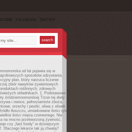
SCRIBE
FACEBOOK
TWITTER
emnomorska od lat pojawia się w
najzdrowszych sposobów odżywiania.
kcyjny plan, który narzuca liczenie
 raczej zbiór nawyków żywieniowych
produktach roślinnych, zdrowych
i świeżych składnikach. 1. Podstawowe
ety śródziemnomorskiej Trzon tej diety
rzywa i owoce, pełnoziarniste zboża,
zkowe, orzechy i pestki, oliwa z oliwek
źródło tłuszczu, umiarkowane ilości ryb
iewielkie ilości mięsa czerwonego. Nie
ca na mocno przetworzoną żywność,
oje czy „fast foody” w dzisiejszym
2. Dlaczego lekarze tak ją chwalą?