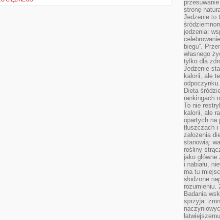
przesuwanie
stronę natur
Jedzenie to 
śródziemnom
jedzenia: wsp
celebrowanie
biegu”. Przen
własnego życ
tylko dla zd
Jedzenie sta
kalorii, ale 
odpoczynku.
Dieta śródzi
rankingach 
To nie restry
kalorii, ale
opartych na 
tłuszczach 
założenia di
stanowią: wa
rośliny strąc
jako główne 
i nabiału, n
ma tu miejs
słodzone nap
rozumieniu. 
Badania wsk
sprzyja: zmn
naczyniowych
łatwiejszemu