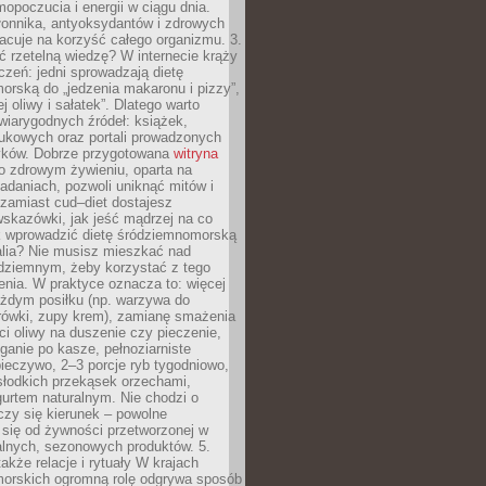
opoczucia i energii w ciągu dnia.
łonnika, antyoksydantów i zdrowych
acuje na korzyść całego organizmu. 3.
 rzetelną wiedzę? W internecie krąży
czeń: jedni sprowadzają dietę
rską do „jedzenia makaronu i pizzy”,
j oliwy i sałatek”. Dlatego warto
wiarygodnych źródeł: książek,
aukowych oraz portali prowadzonych
tyków. Dobrze przygotowana
witryna
o zdrowym żywieniu, oparta na
adaniach, pozwoli uniknąć mitów i
 zamiast cud–diet dostajesz
skazówki, jak jeść mądrzej na co
ak wprowadzić dietę śródziemnomorską
alia? Nie musisz mieszkać nad
ziemnym, żeby korzystać z tego
nia. W praktyce oznacza to: więcej
żdym posiłku (np. warzywa do
rówki, zupy krem), zamianę smażenia
ści oliwy na duszenie czy pieczenie,
ganie po kasze, pełnoziarniste
ieczywo, 2–3 porcje ryb tygodniowo,
słodkich przekąsek orzechami,
urtem naturalnym. Nie chodzi o
iczy się kierunek – powolne
 się od żywności przetworzonej w
alnych, sezonowych produktów. 5.
także relacje i rytuały W krajach
orskich ogromną rolę odgrywa sposób