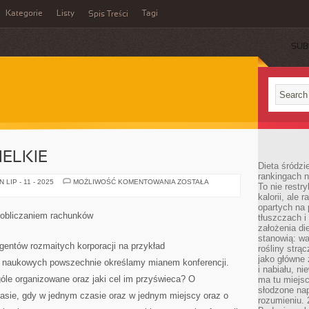
Kategorie
Listy
Tagi
Spis Treści
SUB
ELKIE
Dieta śródzi
rankingach 
W
LIP - 11 - 2025
MOŻLIWOŚĆ KOMENTOWANIA
ZOSTAŁA
To nie restry
OGÓLNOŚCI
kalorii, ale
WIELKIE
opartych na 
 obliczaniem rachunków
tłuszczach 
założenia di
stanowią: wa
entów rozmaitych korporacji na przykład
rośliny strąc
jako główne 
e naukowych powszechnie określamy mianem konferencji.
i nabiału, n
óle organizowane oraz jaki cel im przyświeca? O
ma tu miejs
słodzone nap
sie, gdy w jednym czasie oraz w jednym miejscy oraz o
rozumieniu. 