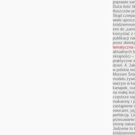
poprawie sam
Duża ilość b
tłuszczów pr
Skąd czerpać
wiele uprosz
śródziemnomo
inni do „same
korzystać z 
publikacji n
przez diete
tematyczna
aktualnych b
skrajności –
praktyczne w
dzień. 4. J
w polskie re
Morzem Śród
modelu żywie
warzyw w ka
kanapek, su
na małej ilo
częstsze się
makarony i p
zastąpienie 
owocami, jog
perfekcję. L
przesuwanie
stronę natur
Jedzenie to 
śródziemnom