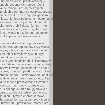
 się od żywności przetworzonej w
alnych, sezonowych produktów. 5.
także relacje i rytuały W krajach
orskich ogromną rolę odgrywa sposób
ólne posiłki z rodziną i przyjaciółmi,
 jedzenia, brak pośpiechu i jedzenia „w
iesienie choć części tej filozofii do
ia może zrobić dużą różnicę – nie
rowia fizycznego, ale i psychicznego.
je się wtedy nie tylko dostarczaniem
też okazją do budowania relacji i
emnomorska od lat pojawia się w
najzdrowszych sposobów odżywiania.
kcyjny plan, który narzuca liczenie
 raczej zbiór nawyków żywieniowych
produktach roślinnych, zdrowych
i świeżych składnikach. 1. Podstawowe
ety śródziemnomorskiej Trzon tej diety
rzywa i owoce, pełnoziarniste zboża,
zkowe, orzechy i pestki, oliwa z oliwek
źródło tłuszczu, umiarkowane ilości ryb
iewielkie ilości mięsa czerwonego. Nie
ca na mocno przetworzoną żywność,
oje czy „fast foody” w dzisiejszym
2. Dlaczego lekarze tak ją chwalą?
azują, że dieta śródziemnomorska
iejszeniu ryzyka chorób sercowo–
, obniżeniu ryzyka cukrzycy typu 2,
 utrzymaniu prawidłowej masy ciała,