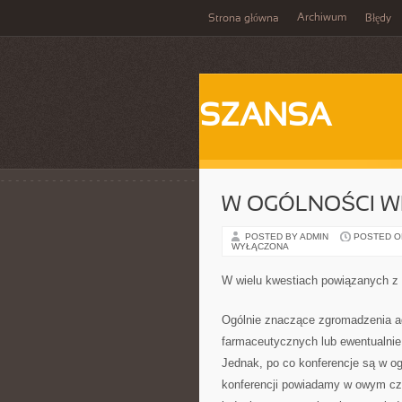
Archiwum
Strona główna
Błędy
SZANSA
W OGÓLNOŚCI WI
POSTED BY ADMIN
POSTED ON 
WYŁĄCZONA
W wielu kwestiach powiązanych z
Ogólnie znaczące zgromadzenia ag
farmaceutycznych lub ewentualni
Jednak, po co konferencje są w og
konferencji powiadamy w owym cza