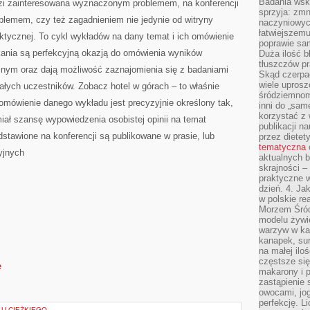
Badania wsk
udzi zainteresowana wyznaczonym problemem, na konferencji
sprzyja: zmn
blemem, czy też zagadnieniem nie jedynie od witryny
naczyniowych
łatwiejszemu
aktycznej. To cykl wykładów na dany temat i ich omówienie
poprawie sam
tkania są perfekcyjną okazją do omówienia wyników
Duża ilość b
tłuszczów pr
znym oraz dają możliwość zaznajomienia się z badaniami
Skąd czerpać
wiele uprosz
ałych uczestników. Zobacz hotel w górach – to właśnie
śródziemnomo
mówienie danego wykładu jest precyzyjnie określony tak,
inni do „same
korzystać z 
iał szansę wypowiedzenia osobistej opinii na temat
publikacji n
dstawione na konferencji są publikowane w prasie, lub
przez diete
tematyczna
yjnych
aktualnych b
skrajności –
praktyczne w
dzień. 4. J
w polskie re
Morzem Śród
modelu żywie
warzyw w ka
kanapek, su
na małej ilo
częstsze się
e
makarony i p
zastąpienie 
owocami, jog
perfekcję. L
ŁU CIĘŻKIEGO