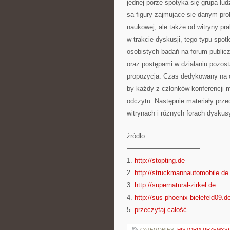
jednej porze spotyka się grupa l
są figury zajmujące się danym pro
naukowej, ale także od witryny pr
w trakcie dyskusji, tego typu spo
osobistych badań na forum public
oraz postępami w działaniu pozost
propozycja. Czas dedykowany na o
by każdy z członków konferencji m
odczytu. Następnie materiały prze
witrynach i różnych forach dyskus
źródło:
———————————
1.
http://stopting.de
2.
http://struckmannautomobile.de
3.
http://supernatural-zirkel.de
4.
http://sus-phoenix-bielefeld09.d
5.
przeczytaj całość
CATEGORIES:
HISTORIA PRZEMYS