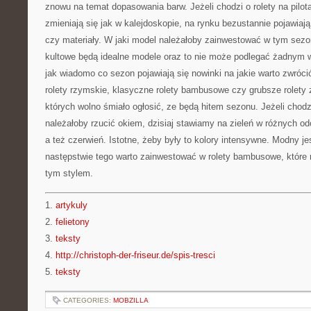
znowu na temat dopasowania barw. Jeżeli chodzi o rolety na pilota 
zmieniają się jak w kalejdoskopie, na rynku bezustannie pojawiają
czy materiały. W jaki model należałoby zainwestować w tym sez
kultowe będą idealne modele oraz to nie może podlegać żadnym 
jak wiadomo co sezon pojawiają się nowinki na jakie warto zwróc
rolety rzymskie, klasyczne rolety bambusowe czy grubsze rolety
których wolno śmiało ogłosić, ze będą hitem sezonu. Jeżeli chodz
należałoby rzucić okiem, dzisiaj stawiamy na zieleń w różnych od
a też czerwień. Istotne, żeby były to kolory intensywne. Modny je
następstwie tego warto zainwestować w rolety bambusowe, które n
tym stylem.
1.
artykuly
2.
felietony
3.
teksty
4.
http://christoph-der-friseur.de/spis-tresci
5.
teksty
CATEGORIES:
MOBZILLA