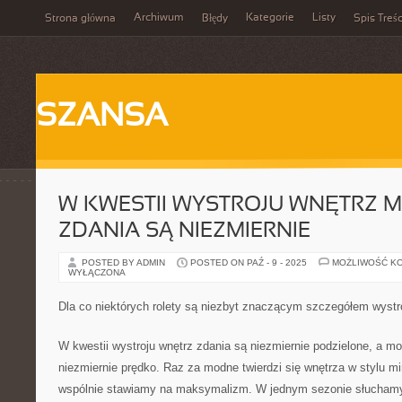
Archiwum
Kategorie
Listy
Strona główna
Błędy
Spis Treśc
SZANSA
W KWESTII WYSTROJU WNĘTRZ 
ZDANIA SĄ NIEZMIERNIE
POSTED BY ADMIN
POSTED ON PAŹ - 9 - 2025
MOŻLIWOŚĆ K
WYŁĄCZONA
Dla co niektórych rolety są niezbyt znaczącym szczegółem wystr
W kwestii wystroju wnętrz zdania są niezmiernie podzielone, a m
niezmiernie prędko. Raz za modne twierdzi się wnętrza w stylu m
wspólnie stawiamy na maksymalizm. W jednym sezonie słuchamy