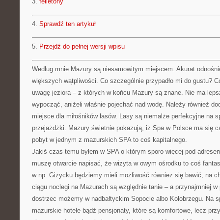
3.
felietony
4.
Sprawdź ten artykuł
5.
Przejdź do pełnej wersji wpisu
Według mnie Mazury są niesamowitym miejscem. Akurat odnośni
większych wątpliwości. Co szczególnie przypadło mi do gustu? 
uwagę jeziora – z których w końcu Mazury są znane. Nie ma leps
wypocząć, aniżeli właśnie pojechać nad wodę. Należy również dod
miejsce dla miłośników lasów. Lasy są niemalże perfekcyjne na 
przejażdżki. Mazury świetnie pokazują, iż Spa w Polsce ma się c
pobyt w jednym z mazurskich SPA to coś kapitalnego.
Jakiś czas temu byłem w SPA o którym sporo więcej pod adrese
muszę otwarcie napisać, że wizyta w owym ośrodku to coś fantas
w np. Giżycku będziemy mieli możliwość również się bawić, na 
ciągu noclegi na Mazurach są względnie tanie – a przynajmniej w
dostrzec możemy w nadbałtyckim Sopocie albo Kołobrzegu. Na spo
mazurskie hotele bądź pensjonaty, które są komfortowe, lecz przy 