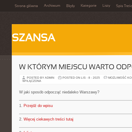
Archiwum
Kategorie
Listy
Strona główna
Błędy
Spis Treśc
SZANSA
W KTÓRYM MIEJSCU WARTO OD
POSTED BY ADMIN
POSTED ON LIS - 8 - 2025
MOŻLIWOŚĆ K
WYŁĄCZONA
W jaki sposób odpocząć niedaleko Warszawy?
1.
Przejdź do wpisu
2.
Więcej ciekawych treści tutaj