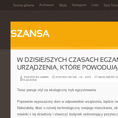
Archiwum
Kategorie
Listy
Strona główna
Błędy
Spis Treśc
SZANSA
W DZISIEJSZYCH CZASACH EGZAM
URZĄDZENIA, KTÓRE POWODUJĄ
POSTED BY ADMIN
POSTED ON SIE - 19 - 2025
MOŻLIWOŚĆ 
WYŁĄCZONA
Teraz panuje styl na ekologiczny tryb egzystowania
Poprawnie wyposażony dom w odpowiednie urządzenia, będzie nam
Należałoby dbać o rozwój technologiczny swojego mieszkania, o
nowinki z tej dziedziny i stworzyć budynek wolnostojący pożytec