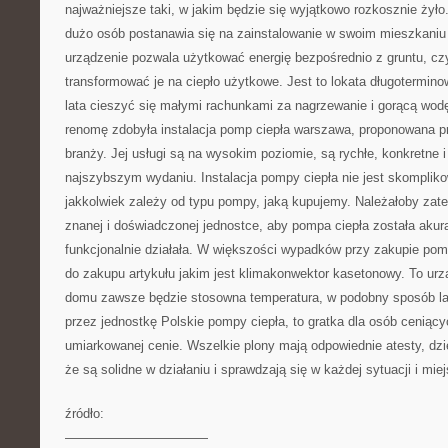
najważniejsze taki, w jakim będzie się wyjątkowo rozkosznie żył
dużo osób postanawia się na zainstalowanie w swoim mieszkaniu
urządzenie pozwala użytkować energię bezpośrednio z gruntu, czy
transformować je na ciepło użytkowe. Jest to lokata długotermino
lata cieszyć się małymi rachunkami za nagrzewanie i gorącą wo
renomę zdobyła instalacja pomp ciepła warszawa, proponowana pr
branży. Jej usługi są na wysokim poziomie, są rychłe, konkretne 
najszybszym wydaniu. Instalacja pompy ciepła nie jest skompliko
jakkolwiek zależy od typu pompy, jaką kupujemy. Należałoby zat
znanej i doświadczonej jednostce, aby pompa ciepła została akura
funkcjonalnie działała. W większości wypadków przy zakupie pom
do zakupu artykułu jakim jest klimakonwektor kasetonowy. To ur
domu zawsze będzie stosowna temperatura, w podobny sposób la
przez jednostkę Polskie pompy ciepła, to gratka dla osób ceniąc
umiarkowanej cenie. Wszelkie plony mają odpowiednie atesty, dz
że są solidne w działaniu i sprawdzają się w każdej sytuacji i mie
źródło:
———————————