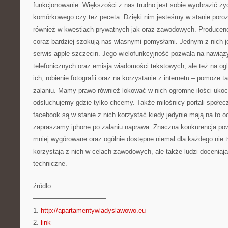
funkcjonowanie. Większości z nas trudno jest sobie wyobrazić życ
komórkowego czy też peceta. Dzięki nim jesteśmy w stanie poro
również w kwestiach prywatnych jak oraz zawodowych. Producen
coraz bardziej szokują nas własnymi pomysłami. Jednym z nich je
serwis apple szczecin. Jego wielofunkcyjność pozwala na nawią
telefonicznych oraz emisja wiadomości tekstowych, ale też na og
ich, robienie fotografii oraz na korzystanie z internetu – pomoże 
zalaniu. Mamy prawo również lokować w nich ogromne ilości ukoc
odsłuchujemy gdzie tylko chcemy. Także miłośnicy portali społec
facebook są w stanie z nich korzystać kiedy jedynie mają na to o
zapraszamy iphone po zalaniu naprawa. Znaczna konkurencja pow
mniej wygórowane oraz ogólnie dostępne niemal dla każdego nie ty
korzystają z nich w celach zawodowych, ale także ludzi doceniaj
techniczne.
źródło:
———————————
1.
http://apartamentywladyslawowo.eu
2.
link