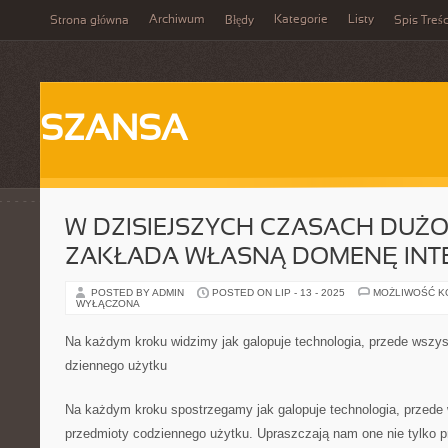
Archiwum
Kategorie
Listy
Strona główna
Błędy
Spis Treśc
SZANSA
W DZISIEJSZYCH CZASACH DUŻ
ZAKŁADA WŁASNĄ DOMENĘ IN
POSTED BY ADMIN
POSTED ON LIP - 13 - 2025
MOŻLIWOŚĆ 
WYŁĄCZONA
Na każdym kroku widzimy jak galopuje technologia, przede wszys
dziennego użytku
Na każdym kroku spostrzegamy jak galopuje technologia, przede
przedmioty codziennego użytku. Upraszczają nam one nie tylko p