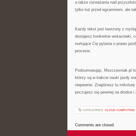
a także rozważania nad przyszłośc
tylko tuż przed egzaminem, ale ta
Każdy tekst jest tworzony z myślą
dostajesz konkretne wskazówki, co
nurtujące Cię pytania o prawo ja
procesie.
Podsumowując, Mszczesniak.pl to
którzy są w trakcie nauki jazdy or
niepewnie. Znajdziesz tu miksturę
poczujesz się pewniej na drodze i
CATEGORIES:
CLOUD COMPUTING 
Comments are closed.