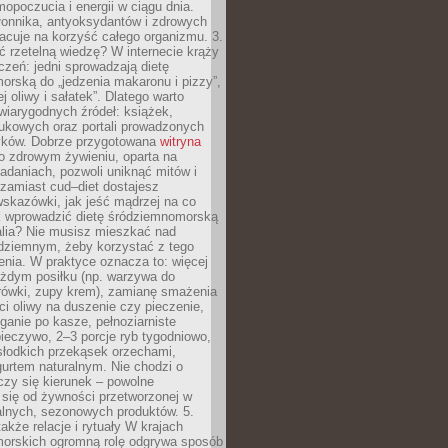
opoczucia i energii w ciągu dnia.
łonnika, antyoksydantów i zdrowych
acuje na korzyść całego organizmu. 3.
 rzetelną wiedzę? W internecie krąży
czeń: jedni sprowadzają dietę
rską do „jedzenia makaronu i pizzy”,
j oliwy i sałatek”. Dlatego warto
wiarygodnych źródeł: książek,
aukowych oraz portali prowadzonych
tyków. Dobrze przygotowana
witryna
o zdrowym żywieniu, oparta na
adaniach, pozwoli uniknąć mitów i
 zamiast cud–diet dostajesz
skazówki, jak jeść mądrzej na co
ak wprowadzić dietę śródziemnomorską
alia? Nie musisz mieszkać nad
ziemnym, żeby korzystać z tego
nia. W praktyce oznacza to: więcej
żdym posiłku (np. warzywa do
rówki, zupy krem), zamianę smażenia
ści oliwy na duszenie czy pieczenie,
ganie po kasze, pełnoziarniste
ieczywo, 2–3 porcje ryb tygodniowo,
słodkich przekąsek orzechami,
urtem naturalnym. Nie chodzi o
iczy się kierunek – powolne
 się od żywności przetworzonej w
alnych, sezonowych produktów. 5.
także relacje i rytuały W krajach
orskich ogromną rolę odgrywa sposób