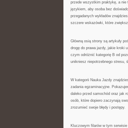
przede wszystkim praktykę, a nie 
językiem, aby osoba bez doświadc
przegadanych wykładów znajdziesz
szczere wskazówki, które zwięks
Główną osią strony są artykuły po
drogę do prawa jazdy, jakie kroki 
czym odróżnić kategorię B od pozo
unikniesz niepotrzebnego stresu, 
W kategorii Nauka Jazdy znajdzie
zadania egzaminacyjne. Pokazujemy
daleko przed samochód oraz jak r
osób, które dopiero zaczynają swoj
zrozumieć swoje błędy i postępy.
Kluczowym filarów w tym serwisie 