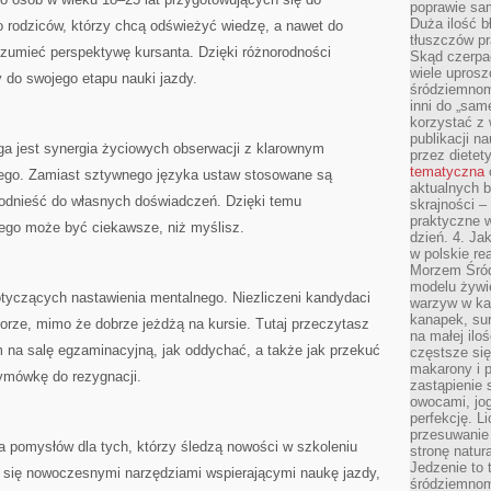
poprawie sam
Duża ilość b
o rodziców, którzy chcą odświeżyć wiedzę, a nawet do
tłuszczów pr
zrozumieć perspektywę kursanta. Dzięki różnorodności
Skąd czerpać
wiele uprosz
 do swojego etapu nauki jazdy.
śródziemnomo
inni do „same
korzystać z 
publikacji n
ga jest synergia życiowych obserwacji z klarownym
przez diete
tematyczna
ego. Zamiast sztywnego języka ustaw stosowane są
aktualnych b
 odnieść do własnych doświadczeń. Dzięki temu
skrajności –
praktyczne w
nego może być ciekawsze, niż myślisz.
dzień. 4. J
w polskie re
Morzem Śród
modelu żywie
dotyczących nastawienia mentalnego. Niezliczeni kandydaci
warzyw w ka
kanapek, su
torze, mimo że dobrze jeżdżą na kursie. Tutaj przeczytasz
na małej ilo
 na salę egzaminacyjną, jak oddychać, a także jak przekuć
częstsze się
makarony i p
ymówkę do rezygnacji.
zastąpienie 
owocami, jog
perfekcję. L
przesuwanie
a pomysłów dla tych, którzy śledzą nowości w szkoleniu
stronę natur
Jedzenie to 
ą się nowoczesnymi narzędziami wspierającymi naukę jazdy,
śródziemnom