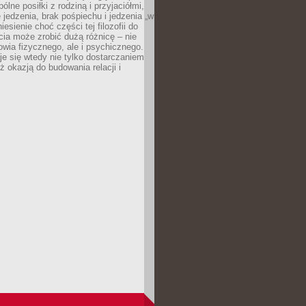
ólne posiłki z rodziną i przyjaciółmi,
 jedzenia, brak pośpiechu i jedzenia „w
iesienie choć części tej filozofii do
ia może zrobić dużą różnicę – nie
rowia fizycznego, ale i psychicznego.
je się wtedy nie tylko dostarczaniem
też okazją do budowania relacji i