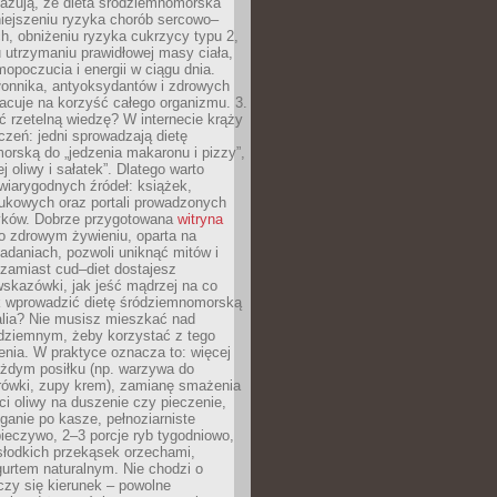
azują, że dieta śródziemnomorska
iejszeniu ryzyka chorób sercowo–
, obniżeniu ryzyka cukrzycy typu 2,
 utrzymaniu prawidłowej masy ciała,
opoczucia i energii w ciągu dnia.
łonnika, antyoksydantów i zdrowych
acuje na korzyść całego organizmu. 3.
 rzetelną wiedzę? W internecie krąży
czeń: jedni sprowadzają dietę
rską do „jedzenia makaronu i pizzy”,
j oliwy i sałatek”. Dlatego warto
wiarygodnych źródeł: książek,
aukowych oraz portali prowadzonych
tyków. Dobrze przygotowana
witryna
o zdrowym żywieniu, oparta na
adaniach, pozwoli uniknąć mitów i
 zamiast cud–diet dostajesz
skazówki, jak jeść mądrzej na co
ak wprowadzić dietę śródziemnomorską
alia? Nie musisz mieszkać nad
ziemnym, żeby korzystać z tego
nia. W praktyce oznacza to: więcej
żdym posiłku (np. warzywa do
rówki, zupy krem), zamianę smażenia
ści oliwy na duszenie czy pieczenie,
ganie po kasze, pełnoziarniste
ieczywo, 2–3 porcje ryb tygodniowo,
słodkich przekąsek orzechami,
urtem naturalnym. Nie chodzi o
iczy się kierunek – powolne