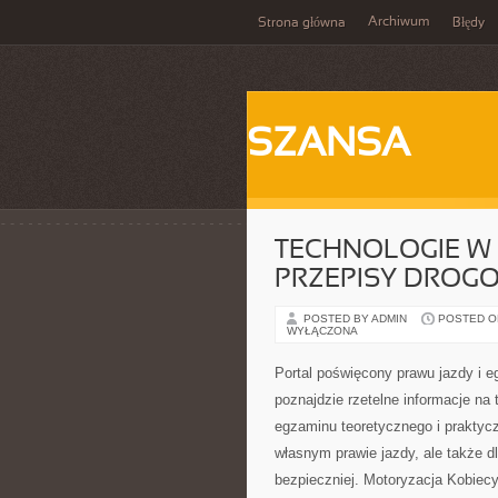
Archiwum
Strona główna
Błędy
SZANSA
TECHNOLOGIE W 
PRZEPISY DROG
POSTED BY ADMIN
POSTED ON 
WYŁĄCZONA
Portal poświęcony prawu jazdy i 
poznajdzie rzetelne informacje na
egzaminu teoretycznego i praktyc
własnym prawie jazdy, ale także d
bezpieczniej. Motoryzacja Kobie