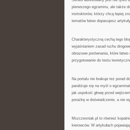
pierwszego egzaminu, ale także d
instruktorów, którzy chcą lepiej 
tematów łatwo dopasujesz artykuły
Charakterystyczną cechą tego blo
wyjaśnianiem zasad ruchu drogow
obrazowe porównania, które łatwo
przygotowanie do testu teoretycz
Na portalu nie brakuje też porad 
paraliżuje się na myśl o egzamina
jak uspokoić głowę przed wejściem
porażkę w doświadczenie, a nie w
Mszczesniak.pl to również kopalni
kierowców. W artykułach pojawiaj