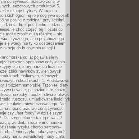
 się od żywności przetworzonej w
alnych, sezonowych produktów. 5.
także relacje i rytuały W krajach
orskich ogromną rolę odgrywa sposób
ólne posiłki z rodziną i przyjaciółmi,
 jedzenia, brak pośpiechu i jedzenia „w
iesienie choć części tej filozofii do
ia może zrobić dużą różnicę – nie
rowia fizycznego, ale i psychicznego.
je się wtedy nie tylko dostarczaniem
też okazją do budowania relacji i
emnomorska od lat pojawia się w
najzdrowszych sposobów odżywiania.
kcyjny plan, który narzuca liczenie
 raczej zbiór nawyków żywieniowych
produktach roślinnych, zdrowych
i świeżych składnikach. 1. Podstawowe
ety śródziemnomorskiej Trzon tej diety
rzywa i owoce, pełnoziarniste zboża,
zkowe, orzechy i pestki, oliwa z oliwek
źródło tłuszczu, umiarkowane ilości ryb
iewielkie ilości mięsa czerwonego. Nie
ca na mocno przetworzoną żywność,
oje czy „fast foody” w dzisiejszym
2. Dlaczego lekarze tak ją chwalą?
azują, że dieta śródziemnomorska
iejszeniu ryzyka chorób sercowo–
, obniżeniu ryzyka cukrzycy typu 2,
 utrzymaniu prawidłowej masy ciała,