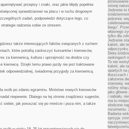
przesuwanie
apamiętywać przepisy i znaki, oraz jakie błędy popełnia
stronę natur
Jedzenie to 
święconej sprawdzianowi na placu i w ruchu drogowym
śródziemnom
zczególnych zadań, podpowiedzi dotyczące tego, co
jedzenia: wsp
celebrowanie
 strategie radzenia sobie ze stresem.
biegu”. Przen
własnego życ
tylko dla zd
Jedzenie sta
ajdziesz także interesujących faktów związanych z ruchem
kalorii, ale 
odpoczynku.
iach, które potrafią zaskoczyć kursantów i kierowców,
Dieta śródzi
res za kierownicą, kultura i uprzejmość na drodze czy
rankingach 
To nie restry
ce kierowcę. Dzięki temu prawo jazdy nie jest traktowane
kalorii, ale
opartych na 
zątek odpowiedzialnej, świadomej przygody za kierownicą.
tłuszczach 
założenia di
stanowią: wa
rośliny strąc
 dla osób po zdaniu egzaminu. Mnóstwo nowych kierowców
jako główne 
i nabiału, n
adal niepewnie. Dlatego na tej stronie znajdziesz sugestie,
ma tu miejs
 siebie, jak poruszać się po mieście i poza nim, a także
słodzone nap
rozumieniu. 
Badania wsk
sprzyja: zmn
naczyniowych
łatwiejszemu
do osób w wieku 18–25 lat przygotowujących się do