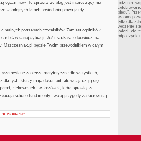
ią egzaminów. To sprawia, że blog jest interesujący nie
jedzenia: wsp
celebrowanie
kże w kolejnych latach posiadania prawa jazdy.
biegu”. Przen
własnego życ
tylko dla zd
Jedzenie sta
 o realnych potrzebach czytelników. Zamiast ogólników
kalorii, ale 
odpoczynku.
 zrobić w danej sytuacji. Jeśli szukasz odpowiedzi na
zdy, Mszczesniak.pl będzie Twoim przewodnikiem w całym
 przemyślane zaplecze merytoryczne dla wszystkich,
az dla tych, którzy mają dokument, ale wciąż czują się
 porad, ciekawostek i wskazówek, które sprawią, że
 zbudują solidne fundamenty Twojej przygody za kierownicą.
I OUTSOURCING