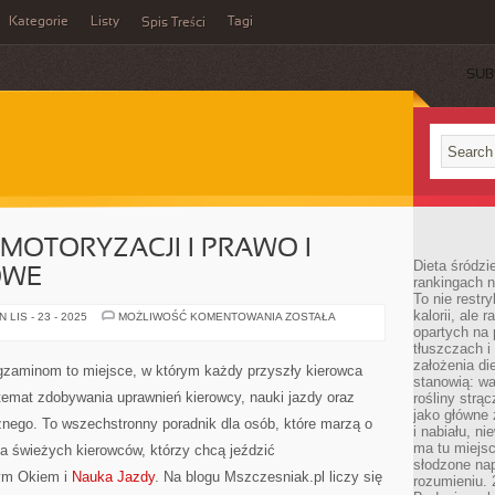
Kategorie
Listy
Tagi
Spis Treści
SUB
MOTORYZACJI I PRAWO I
Dieta śródzi
OWE
rankingach 
To nie restry
kalorii, ale
TECHNOLOGIE
LIS - 23 - 2025
MOŻLIWOŚĆ KOMENTOWANIA
ZOSTAŁA
W
opartych na 
MOTORYZACJI
tłuszczach 
I
założenia di
PRAWO
egzaminom to miejsce, w którym każdy przyszły kierowca
I
stanowią: wa
PRZEPISY
 temat zdobywania uprawnień kierowcy, nauki jazdy oraz
rośliny strąc
DROGOWE
jako główne 
znego. To wszechstronny poradnik dla osób, które marzą o
i nabiału, n
ma tu miejs
la świeżych kierowców, którzy chcą jeździć
słodzone nap
cym Okiem i
Nauka Jazdy
. Na blogu Mszczesniak.pl liczy się
rozumieniu. 