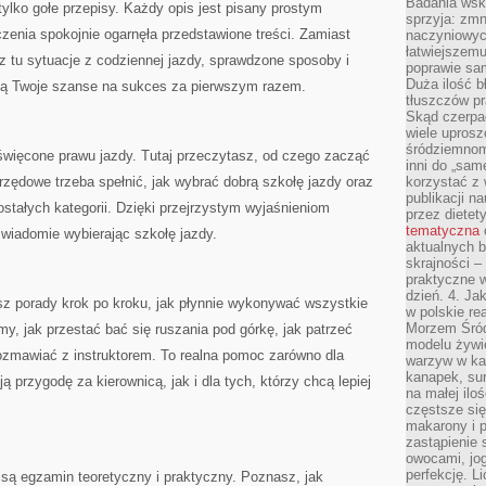
Badania wsk
tylko gołe przepisy. Każdy opis jest pisany prostym
sprzyja: zmn
zenia spokojnie ogarnęła przedstawione treści. Zamiast
naczyniowych
łatwiejszemu
 tu sytuacje z codziennej jazdy, sprawdzone sposoby i
poprawie sam
Duża ilość b
zą Twoje szanse na sukces za pierwszym razem.
tłuszczów pr
Skąd czerpać
wiele uprosz
śródziemnomo
święcone prawu jazdy. Tutaj przeczytasz, od czego zacząć
inni do „same
urzędowe trzeba spełnić, jak wybrać dobrą szkołę jazdy oraz
korzystać z 
publikacji n
stałych kategorii. Dzięki przejrzystym wyjaśnieniom
przez diete
tematyczna
świadomie wybierając szkołę jazdy.
aktualnych b
skrajności –
praktyczne w
dzień. 4. J
sz porady krok po kroku, jak płynnie wykonywać wszystkie
w polskie re
Morzem Śród
, jak przestać bać się ruszania pod górkę, jak patrzeć
modelu żywie
ozmawiać z instruktorem. To realna pomoc zarówno dla
warzyw w ka
kanapek, su
ą przygodę za kierownicą, jak i dla tych, którzy chcą lepiej
na małej ilo
częstsze się
makarony i p
zastąpienie 
owocami, jog
perfekcję. L
są egzamin teoretyczny i praktyczny. Poznasz, jak