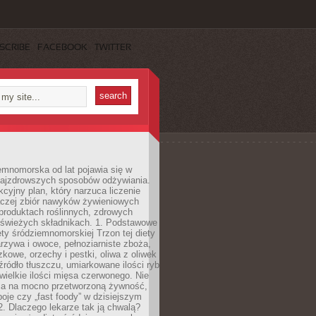
SCRIBE
FACEBOOK
TWITTER
emnomorska od lat pojawia się w
najzdrowszych sposobów odżywiania.
kcyjny plan, który narzuca liczenie
 raczej zbiór nawyków żywieniowych
produktach roślinnych, zdrowych
i świeżych składnikach. 1. Podstawowe
ety śródziemnomorskiej Trzon tej diety
rzywa i owoce, pełnoziarniste zboża,
zkowe, orzechy i pestki, oliwa z oliwek
źródło tłuszczu, umiarkowane ilości ryb
iewielkie ilości mięsa czerwonego. Nie
ca na mocno przetworzoną żywność,
oje czy „fast foody” w dzisiejszym
2. Dlaczego lekarze tak ją chwalą?