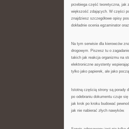
przebiega część teoretyczna, jak z
większość zdających. W części po
znajdziesz szczegółowe opisy pos
dokładnie ocenia egzaminator oraz
Na tym serwisie dla kierowców zn
drogowym. Piszesz tu o zagadanien
takich jak reakcja organizmu na st
elektroniczne asystenty wspierają
tylko jako papierek, ale jako poc
Istotną częścią strony są porady
po odebraniu dokumentu czuje się n
jak krok po kroku budować pewność
jak nie nabierać złych nawyków.
Serwis adresowany jest nie tylko 