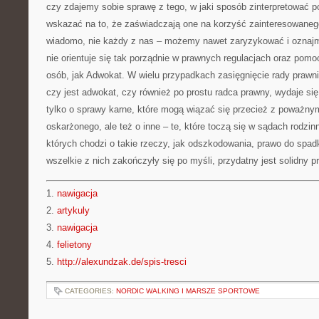
czy zdajemy sobie sprawę z tego, w jaki sposób zinterpretować p
wskazać na to, że zaświadczają one na korzyść zainteresowane
wiadomo, nie każdy z nas – możemy nawet zaryzykować i oznajm
nie orientuje się tak porządnie w prawnych regulacjach oraz pom
osób, jak Adwokat. W wielu przypadkach zasięgnięcie rady prawni
czy jest adwokat, czy również po prostu radca prawny, wydaje się 
tylko o sprawy karne, które mogą wiązać się przecież z poważny
oskarżonego, ale też o inne – te, które toczą się w sądach rodzi
których chodzi o takie rzeczy, jak odszkodowania, prawo do spad
wszelkie z nich zakończyły się po myśli, przydatny jest solidny p
1.
nawigacja
2.
artykuly
3.
nawigacja
4.
felietony
5.
http://alexundzak.de/spis-tresci
CATEGORIES:
NORDIC WALKING I MARSZE SPORTOWE