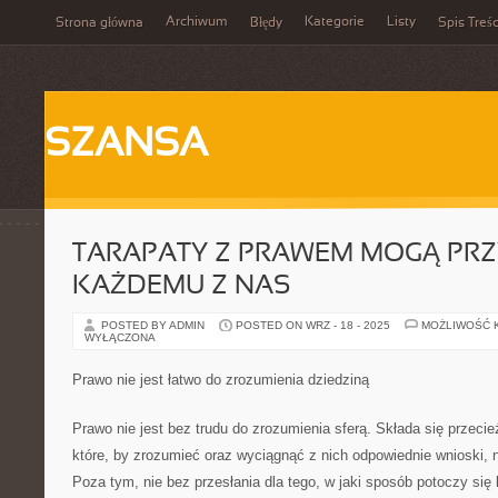
Archiwum
Kategorie
Listy
Strona główna
Błędy
Spis Treśc
SZANSA
TARAPATY Z PRAWEM MOGĄ PRZ
KAŻDEMU Z NAS
POSTED BY ADMIN
POSTED ON WRZ - 18 - 2025
MOŻLIWOŚĆ 
WYŁĄCZONA
Prawo nie jest łatwo do zrozumienia dziedziną
Prawo nie jest bez trudu do zrozumienia sferą. Składa się przecie
które, by zrozumieć oraz wyciągnąć z nich odpowiednie wnioski, 
Poza tym, nie bez przesłania dla tego, w jaki sposób potoczy się k