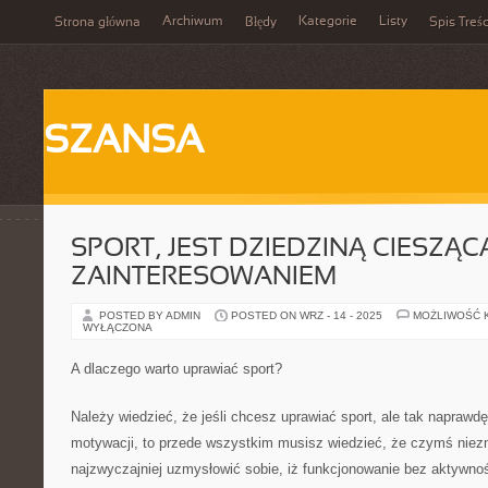
Archiwum
Kategorie
Listy
Strona główna
Błędy
Spis Treśc
SZANSA
SPORT, JEST DZIEDZINĄ CIESZĄC
ZAINTERESOWANIEM
POSTED BY ADMIN
POSTED ON WRZ - 14 - 2025
MOŻLIWOŚĆ 
WYŁĄCZONA
A dlaczego warto uprawiać sport?
Należy wiedzieć, że jeśli chcesz uprawiać sport, ale tak naprawdę
motywacji, to przede wszystkim musisz wiedzieć, że czymś niezmi
najzwyczajniej uzmysłowić sobie, iż funkcjonowanie bez aktywnośc