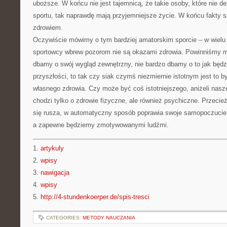
uboższe. W końcu nie jest tajemnicą, że takie osoby, które nie d
sportu, tak naprawdę mają przyjemniejsze życie. W końcu fakty s
zdrowiem.
Oczywiście mówimy o tym bardziej amatorskim sporcie – w wiel
sportowcy wbrew pozorom nie są okazami zdrowia. Powinniśmy mi
dbamy o swój wygląd zewnętrzny, nie bardzo dbamy o to jak będ
przyszłości, to tak czy siak czymś niezmiernie istotnym jest to 
własnego zdrowia. Czy może być coś istotniejszego, aniżeli nasz
chodzi tylko o zdrowie fizyczne, ale również psychiczne. Przecie
się rusza, w automatyczny sposób poprawia swoje samopoczucie.
a zapewne będziemy zmotywowanymi ludźmi.
1.
artykuly
2.
wpisy
3.
nawigacja
4.
wpisy
5.
http://4-stundenkoerper.de/spis-tresci
CATEGORIES:
METODY NAUCZANIA