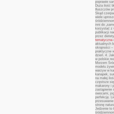
poprawie sam
Duża ilość b
tłuszczów pr
Skąd czerpać
wiele uprosz
śródziemnomo
inni do „same
korzystać z 
publikacji n
przez diete
tematyczna
aktualnych b
skrajności –
praktyczne w
dzień. 4. J
w polskie re
Morzem Śród
modelu żywie
warzyw w ka
kanapek, su
na małej ilo
częstsze się
makarony i p
zastąpienie 
owocami, jog
perfekcję. L
przesuwanie
stronę natur
Jedzenie to 
śródziemnom