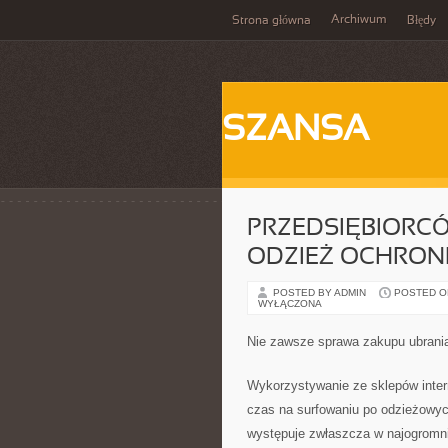
Archiwum
Strona główna
Błędy
SZANSA
PRZEDSIĘBIORCÓ
ODZIEŻ OCHRONN
POSTED BY ADMIN
POSTED ON 
WYŁĄCZONA
Nie zawsze sprawa zakupu ubrania
Wykorzystywanie ze sklepów inte
czas na surfowaniu po odzieżowych
występuje zwłaszcza w najogromnie