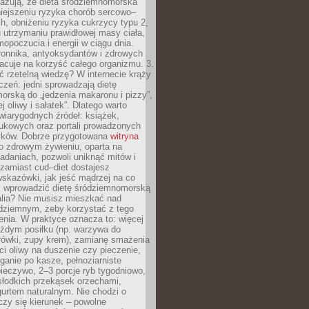
azują, że dieta śródziemnomorska
iejszeniu ryzyka chorób sercowo–
, obniżeniu ryzyka cukrzycy typu 2,
 utrzymaniu prawidłowej masy ciała,
opoczucia i energii w ciągu dnia.
łonnika, antyoksydantów i zdrowych
acuje na korzyść całego organizmu. 3.
 rzetelną wiedzę? W internecie krąży
czeń: jedni sprowadzają dietę
rską do „jedzenia makaronu i pizzy”,
j oliwy i sałatek”. Dlatego warto
wiarygodnych źródeł: książek,
aukowych oraz portali prowadzonych
tyków. Dobrze przygotowana
witryna
o zdrowym żywieniu, oparta na
adaniach, pozwoli uniknąć mitów i
 zamiast cud–diet dostajesz
skazówki, jak jeść mądrzej na co
ak wprowadzić dietę śródziemnomorską
alia? Nie musisz mieszkać nad
ziemnym, żeby korzystać z tego
nia. W praktyce oznacza to: więcej
żdym posiłku (np. warzywa do
rówki, zupy krem), zamianę smażenia
ści oliwy na duszenie czy pieczenie,
ganie po kasze, pełnoziarniste
ieczywo, 2–3 porcje ryb tygodniowo,
słodkich przekąsek orzechami,
urtem naturalnym. Nie chodzi o
iczy się kierunek – powolne