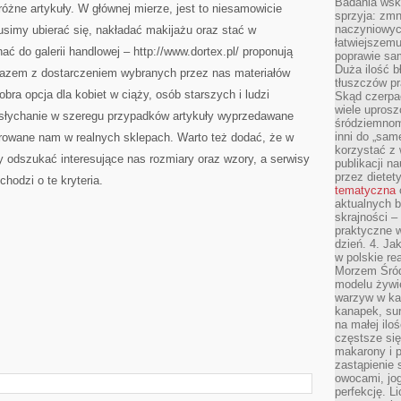
Badania wsk
óżne artykuły. W głównej mierze, jest to niesamowicie
sprzyja: zmn
naczyniowych
usimy ubierać się, nakładać makijażu oraz stać w
łatwiejszemu
ć do galerii handlowej – http://www.dortex.pl/ proponują
poprawie sam
Duża ilość b
razem z dostarczeniem wybranych przez nas materiałów
tłuszczów pr
bra opcja dla kobiet w ciąży, osób starszych i ludzi
Skąd czerpać
wiele uprosz
esłychanie w szeregu przypadków artykuły wyprzedawane
śródziemnomo
inni do „same
ferowane nam w realnych sklepach. Warto też dodać, że w
korzystać z 
 odszukać interesujące nas rozmiary oraz wzory, a serwisy
publikacji n
przez diete
chodzi o te kryteria.
tematyczna
aktualnych b
skrajności –
praktyczne w
dzień. 4. J
w polskie re
Morzem Śród
modelu żywie
warzyw w ka
kanapek, su
na małej ilo
częstsze się
makarony i p
zastąpienie 
owocami, jog
perfekcję. L