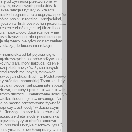
 się od żywności przetworzonej w
alnych, sezonowych produktów. 5.
także relacje i rytuały W krajach
orskich ogromną rolę odgrywa sposób
ólne posiłki z rodziną i przyjaciółmi,
 jedzenia, brak pośpiechu i jedzenia „w
iesienie choć części tej filozofii do
ia może zrobić dużą różnicę – nie
rowia fizycznego, ale i psychicznego.
je się wtedy nie tylko dostarczaniem
też okazją do budowania relacji i
emnomorska od lat pojawia się w
najzdrowszych sposobów odżywiania.
kcyjny plan, który narzuca liczenie
 raczej zbiór nawyków żywieniowych
produktach roślinnych, zdrowych
i świeżych składnikach. 1. Podstawowe
ety śródziemnomorskiej Trzon tej diety
rzywa i owoce, pełnoziarniste zboża,
zkowe, orzechy i pestki, oliwa z oliwek
źródło tłuszczu, umiarkowane ilości ryb
iewielkie ilości mięsa czerwonego. Nie
ca na mocno przetworzoną żywność,
oje czy „fast foody” w dzisiejszym
2. Dlaczego lekarze tak ją chwalą?
azują, że dieta śródziemnomorska
iejszeniu ryzyka chorób sercowo–
, obniżeniu ryzyka cukrzycy typu 2,
 utrzymaniu prawidłowej masy ciała,