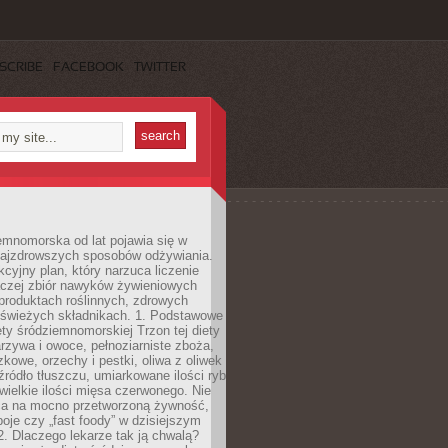
SCRIBE
FACEBOOK
TWITTER
emnomorska od lat pojawia się w
najzdrowszych sposobów odżywiania.
kcyjny plan, który narzuca liczenie
 raczej zbiór nawyków żywieniowych
produktach roślinnych, zdrowych
i świeżych składnikach. 1. Podstawowe
ety śródziemnomorskiej Trzon tej diety
rzywa i owoce, pełnoziarniste zboża,
zkowe, orzechy i pestki, oliwa z oliwek
źródło tłuszczu, umiarkowane ilości ryb
iewielkie ilości mięsa czerwonego. Nie
ca na mocno przetworzoną żywność,
oje czy „fast foody” w dzisiejszym
2. Dlaczego lekarze tak ją chwalą?