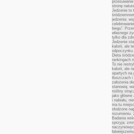
przesuwanie
stronę natur
Jedzenie to 
śródziemnom
jedzenia: wsp
celebrowanie
biegu”. Przen
własnego życ
tylko dla zd
Jedzenie sta
kalorii, ale 
odpoczynku.
Dieta śródzi
rankingach 
To nie restry
kalorii, ale
opartych na 
tłuszczach 
założenia di
stanowią: wa
rośliny strąc
jako główne 
i nabiału, n
ma tu miejs
słodzone nap
rozumieniu. 
Badania wsk
sprzyja: zmn
naczyniowych
łatwiejszemu