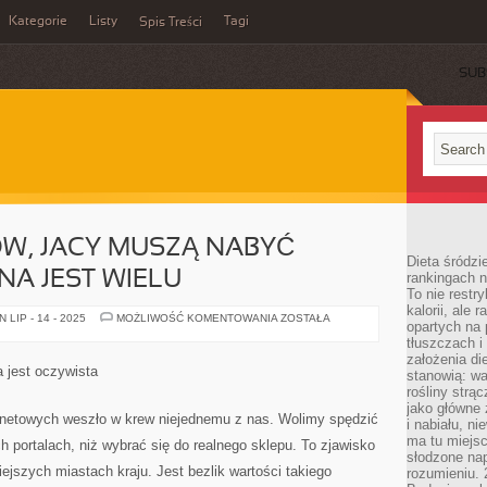
Kategorie
Listy
Tagi
Spis Treści
SUB
W, JACY MUSZĄ NABYĆ
Dieta śródzi
A JEST WIELU
rankingach 
To nie restry
kalorii, ale
PRZEDSIĘBIORCÓW,
LIP - 14 - 2025
MOŻLIWOŚĆ KOMENTOWANIA
ZOSTAŁA
opartych na 
JACY
MUSZĄ
tłuszczach 
NABYĆ
założenia di
ODZIEŻ
 jest oczywista
stanowią: wa
OCHRONNA
JEST
rośliny strąc
WIELU
jako główne 
rnetowych weszło w krew niejednemu z nas. Wolimy spędzić
i nabiału, n
ma tu miejs
 portalach, niż wybrać się do realnego sklepu. To zjawisko
słodzone nap
jszych miastach kraju. Jest bezlik wartości takiego
rozumieniu. 