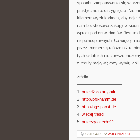
sposobu zaopatrywania się w przer
praktyczne rozstrzygnięcie. Nie m
kilometrowych korkach, aby dojecha
nam bezstresowe zakupy w sieci 
wprost pod drzwi domów. Jest to do
niepełnosprawnych. Co więcej, ni
przez Internet są tańsze niż te o
tych ostatnich nie zawsze możemy
z reguły mają większy wybór, jeśli 
źródło:
———————————
1.
przejdź do artykułu
2.
http://bfs-hamm.de
3.
http://bge-papst.de
4.
więcej treści
5.
przeczytaj całość
CATEGORIES:
WOLONTARIAT