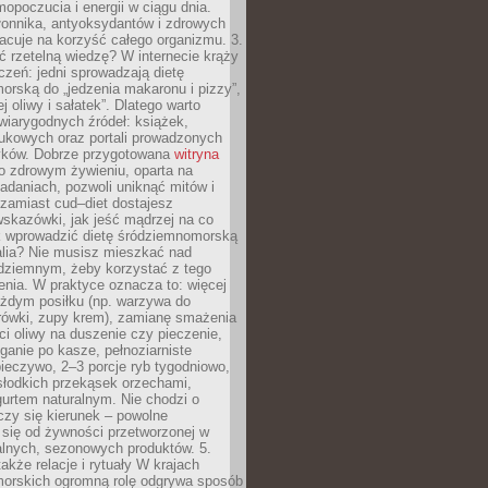
opoczucia i energii w ciągu dnia.
łonnika, antyoksydantów i zdrowych
acuje na korzyść całego organizmu. 3.
 rzetelną wiedzę? W internecie krąży
czeń: jedni sprowadzają dietę
rską do „jedzenia makaronu i pizzy”,
j oliwy i sałatek”. Dlatego warto
wiarygodnych źródeł: książek,
aukowych oraz portali prowadzonych
tyków. Dobrze przygotowana
witryna
o zdrowym żywieniu, oparta na
adaniach, pozwoli uniknąć mitów i
 zamiast cud–diet dostajesz
skazówki, jak jeść mądrzej na co
ak wprowadzić dietę śródziemnomorską
alia? Nie musisz mieszkać nad
ziemnym, żeby korzystać z tego
nia. W praktyce oznacza to: więcej
żdym posiłku (np. warzywa do
rówki, zupy krem), zamianę smażenia
ści oliwy na duszenie czy pieczenie,
ganie po kasze, pełnoziarniste
ieczywo, 2–3 porcje ryb tygodniowo,
słodkich przekąsek orzechami,
urtem naturalnym. Nie chodzi o
iczy się kierunek – powolne
 się od żywności przetworzonej w
alnych, sezonowych produktów. 5.
także relacje i rytuały W krajach
orskich ogromną rolę odgrywa sposób