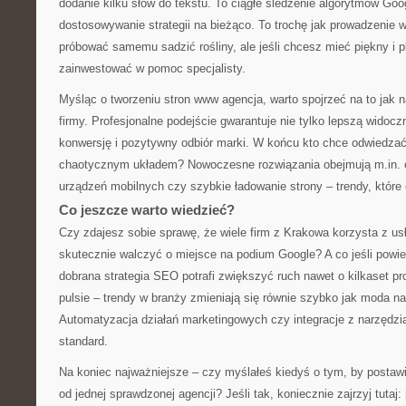
dodanie kilku słów do tekstu. To ciągłe śledzenie algorytmów Goog
dostosowywanie strategii na bieżąco. To trochę jak prowadzenie
próbować samemu sadzić rośliny, ale jeśli chcesz mieć piękny i pl
zainwestować w pomoc specjalisty.
Myśląc o tworzeniu stron www agencja, warto spojrzeć na to jak 
firmy. Profesjonalne podejście gwarantuje nie tylko lepszą widocz
konwersję i pozytywny odbiór marki. W końcu kto chce odwiedzać
chaotycznym układem? Nowoczesne rozwiązania obejmują m.in. 
urządzeń mobilnych czy szybkie ładowanie strony – trendy, któr
Co jeszcze warto wiedzieć?
Czy zdajesz sobie sprawę, że wiele firm z Krakowa korzysta z usł
skutecznie walczyć o miejsce na podium Google? A co jeśli powi
dobrana strategia SEO potrafi zwiększyć ruch nawet o kilkaset p
pulsie – trendy w branży zmieniają się równie szybko jak moda na
Automatyzacja działań marketingowych czy integracje z narzędzia
standard.
Na koniec najważniejsze – czy myślałeś kiedyś o tym, by posta
od jednej sprawdzonej agencji? Jeśli tak, koniecznie zajrzyj tutaj: