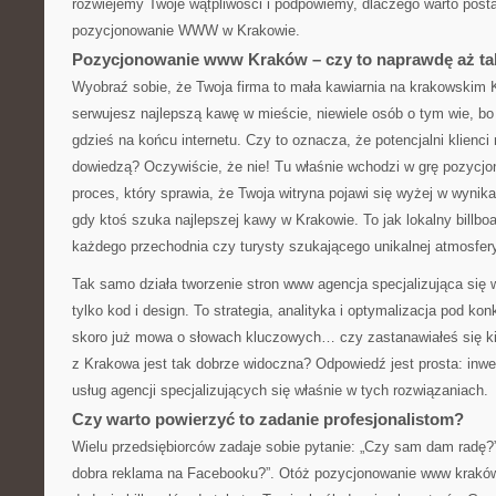
rozwiejemy Twoje wątpliwości i podpowiemy, dlaczego warto posta
pozycjonowanie WWW w Krakowie.
Pozycjonowanie www Kraków – czy to naprawdę aż t
Wyobraź sobie, że Twoja firma to mała kawiarnia na krakowskim
serwujesz najlepszą kawę w mieście, niewiele osób o tym wie, bo 
gdzieś na końcu internetu. Czy to oznacza, że potencjalni klienci 
dowiedzą? Oczywiście, że nie! Tu właśnie wchodzi w grę pozyc
proces, który sprawia, że Twoja witryna pojawi się wyżej w wyni
gdy ktoś szuka najlepszej kawy w Krakowie. To jak lokalny billbo
każdego przechodnia czy turysty szukającego unikalnej atmosfer
Tak samo działa tworzenie stron www agencja specjalizująca się 
tylko kod i design. To strategia, analityka i optymalizacja pod ko
skoro już mowa o słowach kluczowych… czy zastanawiałeś się ki
z Krakowa jest tak dobrze widoczna? Odpowiedź jest prosta: inwe
usług agencji specjalizujących się właśnie w tych rozwiązaniach.
Czy warto powierzyć to zadanie profesjonalistom?
Wielu przedsiębiorców zadaje sobie pytanie: „Czy sam dam radę?”
dobra reklama na Facebooku?”. Otóż pozycjonowanie www kraków t