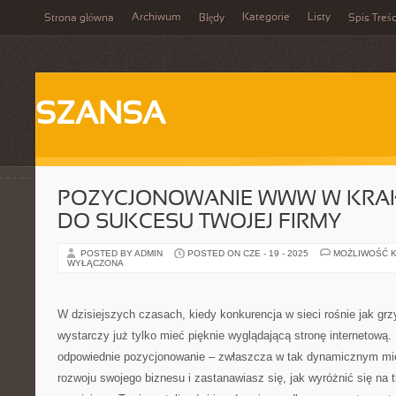
Archiwum
Kategorie
Listy
Strona główna
Błędy
Spis Treśc
SZANSA
POZYCJONOWANIE WWW W KRAK
DO SUKCESU TWOJEJ FIRMY
POSTED BY ADMIN
POSTED ON CZE - 19 - 2025
MOŻLIWOŚĆ 
WYŁĄCZONA
W dzisiejszych czasach, kiedy konkurencja w sieci rośnie jak gr
wystarczy już tylko mieć pięknie wyglądającą stronę internetową
odpowiednie pozycjonowanie – zwłaszcza w tak dynamicznym mie
rozwoju swojego biznesu i zastanawiasz się, jak wyróżnić się na 