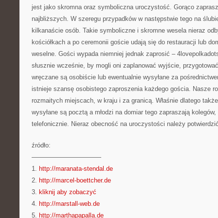
jest jako skromna oraz symboliczna uroczystość. Gorąco zaprasza
najbliższych. W szeregu przypadków w następstwie tego na ślubie j
kilkanaście osób. Takie symboliczne i skromne wesela nieraz odb
kościółkach a po ceremonii goście udają się do restauracji lub d
weselne. Gości wypada niemniej jednak zaprosić – 4lovepolkadot
słusznie wcześnie, by mogli oni zaplanować wyjście, przygotować
wręczane są osobiście lub ewentualnie wysyłane za pośrednictw
istnieje szansę osobistego zaproszenia każdego gościa. Nasze r
rozmaitych miejscach, w kraju i za granicą. Właśnie dlatego także
wysyłane są pocztą a młodzi na domiar tego zapraszają kolegów,
telefonicznie. Nieraz obecność na uroczystości należy potwierdzi
źródło:
———————————
1.
http://maranata-stendal.de
2.
http://marcel-boettcher.de
3.
kliknij aby zobaczyć
4.
http://marstall-web.de
5.
http://marthapapalla.de