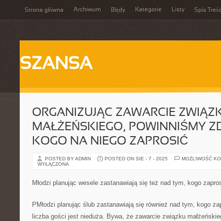
Archiwum
Kategorie
Listy
Strona główna
Błędy
Spis Treśc
SZANSA
ORGANIZUJĄC ZAWARCIE ZWIĄZ
MAŁŻEŃSKIEGO, POWINNIŚMY 
KOGO NA NIEGO ZAPROSIĆ
POSTED BY ADMIN
POSTED ON SIE - 7 - 2025
MOŻLIWOŚĆ K
WYŁĄCZONA
Młodzi planując wesele zastanawiają się też nad tym, kogo zapr
PMłodzi planując ślub zastanawiają się również nad tym, kogo z
liczba gości jest nieduża. Bywa, że zawarcie związku małżeński