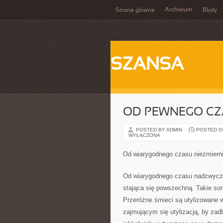
Archiwum
Strona główna
Błędy
SZANSA
OD PEWNEGO CZ
POSTED BY ADMIN
POSTED ON
WYŁĄCZONA
Od wiarygodnego czasu niezmiern
Od wiarygodnego czasu nadzwycza
stająca się powszechną. Takie sor
Przeróżne śmieci są utylizowane 
zajmującym się utylizacją, by za