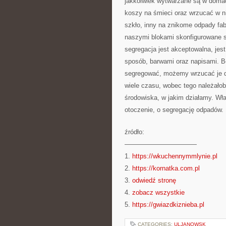
jakkolwiek wytwarzane są w doma
koszy na śmieci oraz wrzucać w n
szkło, inny na znikome odpady 
naszymi blokami skonfigurowane s
segregacja jest akceptowalna, jes
sposób, barwami oraz napisami. B
segregować, możemy wrzucać je d
wiele czasu, wobec tego należałob
środowiska, w jakim działamy. Wł
otoczenie, o segregację odpadów.
źródło:
———————————
1.
https://wkuchennymmlynie.pl
2.
https://kornatka.com.pl
3.
odwiedź stronę
4.
zobacz wszystkie
5.
https://gwiazdkiznieba.pl
CATEGORIES:
ULJANOWSK