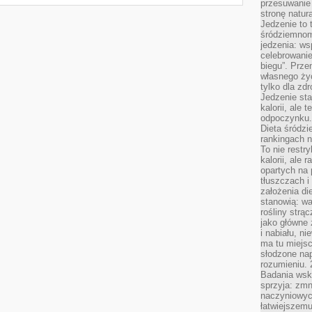
przesuwanie
stronę natur
Jedzenie to 
śródziemnom
jedzenia: wsp
celebrowanie
biegu”. Przen
własnego życ
tylko dla zd
Jedzenie sta
kalorii, ale 
odpoczynku.
Dieta śródzi
rankingach 
To nie restry
kalorii, ale
opartych na 
tłuszczach 
założenia di
stanowią: wa
rośliny strąc
jako główne 
i nabiału, n
ma tu miejs
słodzone nap
rozumieniu. 
Badania wsk
sprzyja: zmn
naczyniowych
łatwiejszemu