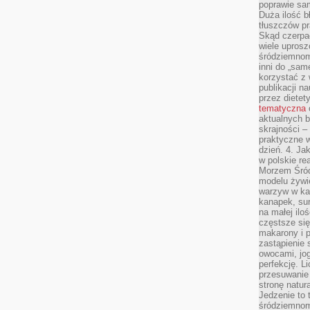
poprawie sam
Duża ilość b
tłuszczów pr
Skąd czerpać
wiele uprosz
śródziemnomo
inni do „same
korzystać z 
publikacji n
przez diete
tematyczna
aktualnych b
skrajności –
praktyczne w
dzień. 4. J
w polskie re
Morzem Śród
modelu żywie
warzyw w ka
kanapek, su
na małej ilo
częstsze się
makarony i p
zastąpienie 
owocami, jog
perfekcję. L
przesuwanie
stronę natur
Jedzenie to 
śródziemnom