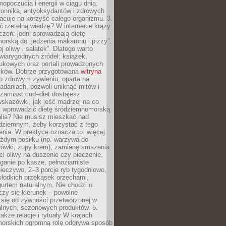
opoczucia i energii w ciągu dnia.
łonnika, antyoksydantów i zdrowych
acuje na korzyść całego organizmu. 3.
 rzetelną wiedzę? W internecie krąży
czeń: jedni sprowadzają dietę
rską do „jedzenia makaronu i pizzy”,
j oliwy i sałatek”. Dlatego warto
wiarygodnych źródeł: książek,
aukowych oraz portali prowadzonych
tyków. Dobrze przygotowana
witryna
o zdrowym żywieniu, oparta na
adaniach, pozwoli uniknąć mitów i
 zamiast cud–diet dostajesz
skazówki, jak jeść mądrzej na co
ak wprowadzić dietę śródziemnomorską
alia? Nie musisz mieszkać nad
ziemnym, żeby korzystać z tego
nia. W praktyce oznacza to: więcej
żdym posiłku (np. warzywa do
rówki, zupy krem), zamianę smażenia
ści oliwy na duszenie czy pieczenie,
ganie po kasze, pełnoziarniste
ieczywo, 2–3 porcje ryb tygodniowo,
słodkich przekąsek orzechami,
urtem naturalnym. Nie chodzi o
iczy się kierunek – powolne
 się od żywności przetworzonej w
alnych, sezonowych produktów. 5.
także relacje i rytuały W krajach
orskich ogromną rolę odgrywa sposób