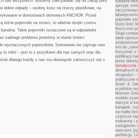
ch nas wszystkich. Możemy zdecydować się na zakup paru
Badania wsk
sprzyja: zmn
ie dobre odpady – osobny kosz na rzeczy plastikowe, na
naczyniowych
łatwiejszemu
fabrykowane w domostwach domowych ANCHOR. Przed
poprawie sam
ą różne pojemniki na śmieci, to właśnie dzięki czemu
Duża ilość b
tłuszczów pr
t banalna. Takie pojemniki oznaczone są w odpowiedni
Skąd czerpać
ez żadnego problemu jesteśmy w stanie śmieci
wiele uprosz
śródziemnomo
o wyznaczonych pojemników. Sortowanie nie zajmuje nam
inni do „same
korzystać z 
y to robić – jest to z pożytkiem dla nas samych oraz dla
publikacji n
aśnie dlatego każdy z nas ma obowiązek zatroszczyć się o
przez diete
tematyczna
aktualnych b
skrajności –
praktyczne w
dzień. 4. J
w polskie re
Morzem Śród
modelu żywie
warzyw w ka
kanapek, su
na małej ilo
częstsze się
makarony i p
zastąpienie 
owocami, jog
perfekcję. L