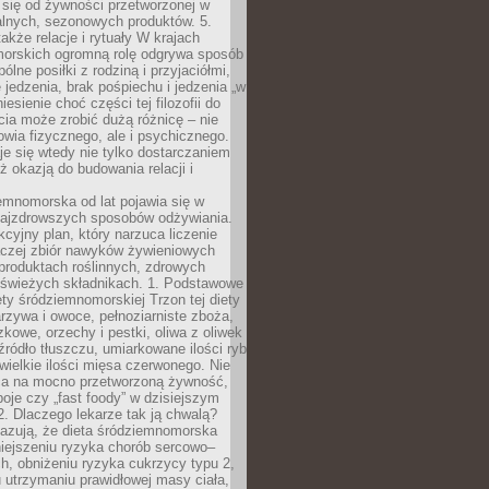
 się od żywności przetworzonej w
alnych, sezonowych produktów. 5.
także relacje i rytuały W krajach
orskich ogromną rolę odgrywa sposób
ólne posiłki z rodziną i przyjaciółmi,
 jedzenia, brak pośpiechu i jedzenia „w
iesienie choć części tej filozofii do
ia może zrobić dużą różnicę – nie
rowia fizycznego, ale i psychicznego.
je się wtedy nie tylko dostarczaniem
też okazją do budowania relacji i
emnomorska od lat pojawia się w
najzdrowszych sposobów odżywiania.
kcyjny plan, który narzuca liczenie
 raczej zbiór nawyków żywieniowych
produktach roślinnych, zdrowych
i świeżych składnikach. 1. Podstawowe
ety śródziemnomorskiej Trzon tej diety
rzywa i owoce, pełnoziarniste zboża,
zkowe, orzechy i pestki, oliwa z oliwek
źródło tłuszczu, umiarkowane ilości ryb
iewielkie ilości mięsa czerwonego. Nie
ca na mocno przetworzoną żywność,
oje czy „fast foody” w dzisiejszym
2. Dlaczego lekarze tak ją chwalą?
azują, że dieta śródziemnomorska
iejszeniu ryzyka chorób sercowo–
, obniżeniu ryzyka cukrzycy typu 2,
 utrzymaniu prawidłowej masy ciała,