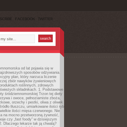
SCRIBE
FACEBOOK
TWITTER
emnomorska od lat pojawia się w
najzdrowszych sposobów odżywiania.
kcyjny plan, który narzuca liczenie
 raczej zbiór nawyków żywieniowych
produktach roślinnych, zdrowych
i świeżych składnikach. 1. Podstawowe
ety śródziemnomorskiej Trzon tej diety
rzywa i owoce, pełnoziarniste zboża,
zkowe, orzechy i pestki, oliwa z oliwek
źródło tłuszczu, umiarkowane ilości ryb
iewielkie ilości mięsa czerwonego. Nie
ca na mocno przetworzoną żywność,
oje czy „fast foody” w dzisiejszym
2. Dlaczego lekarze tak ją chwalą?