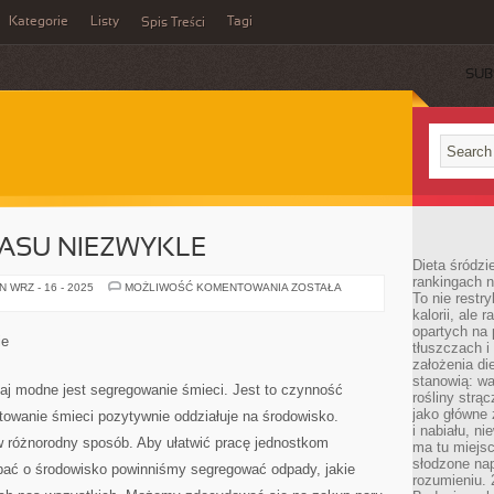
Kategorie
Listy
Tagi
Spis Treści
SUB
ASU NIEZWYKLE
Dieta śródzi
rankingach 
OD
 WRZ - 16 - 2025
MOŻLIWOŚĆ KOMENTOWANIA
ZOSTAŁA
To nie restry
PEWNEGO
CZASU
kalorii, ale
NIEZWYKLE
opartych na 
ie
tłuszczach 
założenia di
stanowią: wa
j modne jest segregowanie śmieci. Jest to czynność
rośliny strąc
jako główne 
towanie śmieci pozytywnie oddziałuje na środowisko.
i nabiału, n
w różnorodny sposób. Aby ułatwić pracę jednostkom
ma tu miejs
słodzone nap
dbać o środowisko powinniśmy segregować odpady, jakie
rozumieniu. 