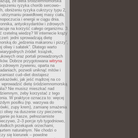
azują, że dieta śródziemnomorska
iejszeniu ryzyka chorób sercowo–
, obniżeniu ryzyka cukrzycy typu 2,
 utrzymaniu prawidłowej masy ciała,
opoczucia i energii w ciągu dnia.
łonnika, antyoksydantów i zdrowych
acuje na korzyść całego organizmu. 3.
 rzetelną wiedzę? W internecie krąży
czeń: jedni sprowadzają dietę
rską do „jedzenia makaronu i pizzy”,
j oliwy i sałatek”. Dlatego warto
wiarygodnych źródeł: książek,
aukowych oraz portali prowadzonych
tyków. Dobrze przygotowana
witryna
o zdrowym żywieniu, oparta na
adaniach, pozwoli uniknąć mitów i
 zamiast cud–diet dostajesz
skazówki, jak jeść mądrzej na co
ak wprowadzić dietę śródziemnomorską
alia? Nie musisz mieszkać nad
ziemnym, żeby korzystać z tego
nia. W praktyce oznacza to: więcej
żdym posiłku (np. warzywa do
rówki, zupy krem), zamianę smażenia
ści oliwy na duszenie czy pieczenie,
ganie po kasze, pełnoziarniste
ieczywo, 2–3 porcje ryb tygodniowo,
słodkich przekąsek orzechami,
urtem naturalnym. Nie chodzi o
iczy się kierunek – powolne