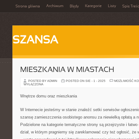
Archiwum
Kategorie
Listy
Strona główna
Błędy
Spis Treśc
SZANSA
MIESZKANIA W MIASTACH
POSTED BY ADMIN
POSTED ON SIE - 1 - 2025
MOŻLIWOŚĆ K
WYŁĄCZONA
Wnętrze domu oraz mieszkania
W Internecie jesteśmy w stanie znaleźć setki serwisów ogłoszen
szansę zamieszczenia osobistego anonsu za niewielką opłatą a n
Podzielone na kategorie tematyczne strony są przejrzyste i łatwo
dział, w którym pragniemy się zareklamować czy też ogłosić, że 