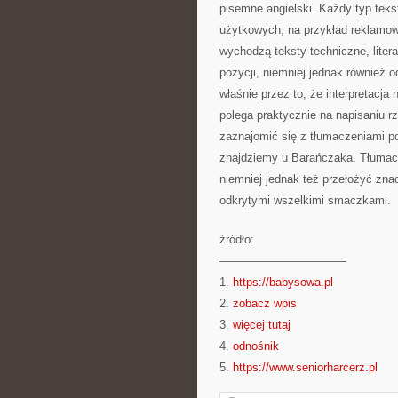
pisemne angielski. Każdy typ teks
użytkowych, na przykład reklamow
wychodzą teksty techniczne, litera
pozycji, niemniej jednak również o
właśnie przez to, że interpretacja
polega praktycznie na napisaniu r
zaznajomić się z tłumaczeniami poe
znajdziemy u Barańczaka. Tłumacz
niemniej jednak też przełożyć znac
odkrytymi wszelkimi smaczkami.
źródło:
———————————
1.
https://babysowa.pl
2.
zobacz wpis
3.
więcej tutaj
4.
odnośnik
5.
https://www.seniorharcerz.pl