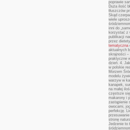
poprawie sam
Duża ilość b
tłuszczów pr
Skąd czerpać
wiele uprosz
śródziemnomo
inni do „same
korzystać z 
publikacji n
przez diete
tematyczna
aktualnych b
skrajności –
praktyczne w
dzień. 4. J
w polskie re
Morzem Śród
modelu żywie
warzyw w ka
kanapek, su
na małej ilo
częstsze się
makarony i p
zastąpienie 
owocami, jog
perfekcję. L
przesuwanie
stronę natur
Jedzenie to 
śródziemnom