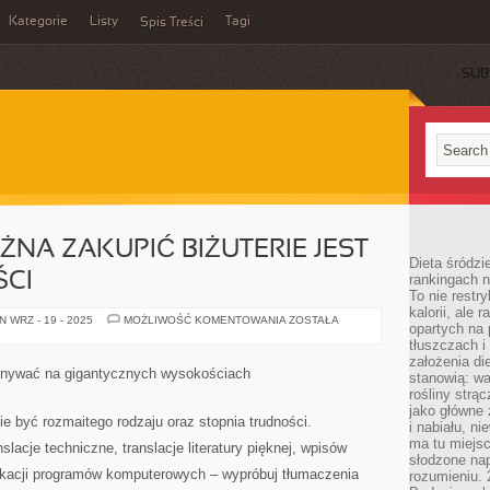
Kategorie
Listy
Tagi
Spis Treści
SUB
ŻNA ZAKUPIĆ BIŻUTERIE JEST
Dieta śródzi
ŚCI
rankingach 
To nie restry
kalorii, ale
MIEJSC
 WRZ - 19 - 2025
MOŻLIWOŚĆ KOMENTOWANIA
ZOSTAŁA
opartych na 
GDZIE
MOŻNA
tłuszczach 
ZAKUPIĆ
założenia di
BIŻUTERIE
onywać na gigantycznych wysokościach
stanowią: wa
JEST
W
rośliny strąc
RZECZYWISTOŚCI
jako główne 
ie być rozmaitego rodzaju oraz stopnia trudności.
i nabiału, n
ma tu miejs
acje techniczne, translacje literatury pięknej, wpisów
słodzone nap
ikacji programów komputerowych – wypróbuj tłumaczenia
rozumieniu. 