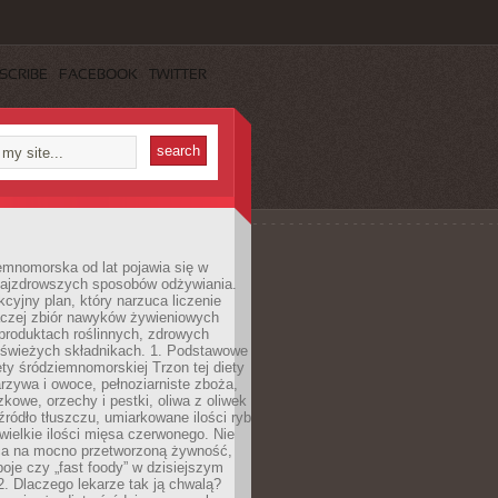
SCRIBE
FACEBOOK
TWITTER
emnomorska od lat pojawia się w
najzdrowszych sposobów odżywiania.
kcyjny plan, który narzuca liczenie
 raczej zbiór nawyków żywieniowych
produktach roślinnych, zdrowych
i świeżych składnikach. 1. Podstawowe
ety śródziemnomorskiej Trzon tej diety
rzywa i owoce, pełnoziarniste zboża,
zkowe, orzechy i pestki, oliwa z oliwek
źródło tłuszczu, umiarkowane ilości ryb
iewielkie ilości mięsa czerwonego. Nie
ca na mocno przetworzoną żywność,
oje czy „fast foody” w dzisiejszym
2. Dlaczego lekarze tak ją chwalą?