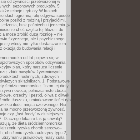
 się od żywności przetworzonej w
alnych, sezonowych produktów. 5.
także relacje i rytuały W krajach
orskich ogromną rolę odgrywa sposób
ólne posiłki z rodziną i przyjaciółmi,
 jedzenia, brak pośpiechu i jedzenia „w
iesienie choć części tej filozofii do
ia może zrobić dużą różnicę – nie
rowia fizycznego, ale i psychicznego.
je się wtedy nie tylko dostarczaniem
też okazją do budowania relacji i
emnomorska od lat pojawia się w
najzdrowszych sposobów odżywiania.
kcyjny plan, który narzuca liczenie
 raczej zbiór nawyków żywieniowych
produktach roślinnych, zdrowych
i świeżych składnikach. 1. Podstawowe
ety śródziemnomorskiej Trzon tej diety
rzywa i owoce, pełnoziarniste zboża,
zkowe, orzechy i pestki, oliwa z oliwek
źródło tłuszczu, umiarkowane ilości ryb
iewielkie ilości mięsa czerwonego. Nie
ca na mocno przetworzoną żywność,
oje czy „fast foody” w dzisiejszym
2. Dlaczego lekarze tak ją chwalą?
azują, że dieta śródziemnomorska
iejszeniu ryzyka chorób sercowo–
, obniżeniu ryzyka cukrzycy typu 2,
 utrzymaniu prawidłowej masy ciała,