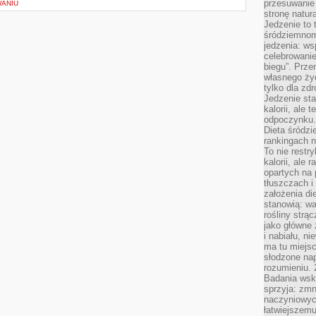
przesuwanie
WANIU
stronę natur
Jedzenie to 
śródziemnom
jedzenia: wsp
celebrowanie
biegu”. Przen
własnego życ
tylko dla zd
Jedzenie sta
kalorii, ale 
odpoczynku.
Dieta śródzi
rankingach 
To nie restry
kalorii, ale
opartych na 
tłuszczach 
założenia di
stanowią: wa
rośliny strąc
jako główne 
i nabiału, n
ma tu miejs
słodzone nap
rozumieniu. 
Badania wsk
sprzyja: zmn
naczyniowych
łatwiejszemu