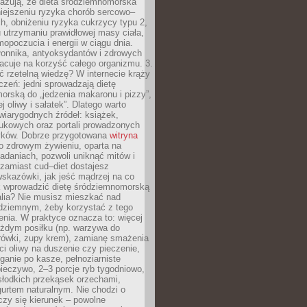
azują, że dieta śródziemnomorska
iejszeniu ryzyka chorób sercowo–
, obniżeniu ryzyka cukrzycy typu 2,
 utrzymaniu prawidłowej masy ciała,
opoczucia i energii w ciągu dnia.
łonnika, antyoksydantów i zdrowych
acuje na korzyść całego organizmu. 3.
 rzetelną wiedzę? W internecie krąży
czeń: jedni sprowadzają dietę
rską do „jedzenia makaronu i pizzy”,
j oliwy i sałatek”. Dlatego warto
wiarygodnych źródeł: książek,
aukowych oraz portali prowadzonych
tyków. Dobrze przygotowana
witryna
o zdrowym żywieniu, oparta na
adaniach, pozwoli uniknąć mitów i
 zamiast cud–diet dostajesz
skazówki, jak jeść mądrzej na co
ak wprowadzić dietę śródziemnomorską
alia? Nie musisz mieszkać nad
ziemnym, żeby korzystać z tego
nia. W praktyce oznacza to: więcej
żdym posiłku (np. warzywa do
rówki, zupy krem), zamianę smażenia
ści oliwy na duszenie czy pieczenie,
ganie po kasze, pełnoziarniste
ieczywo, 2–3 porcje ryb tygodniowo,
słodkich przekąsek orzechami,
urtem naturalnym. Nie chodzi o
iczy się kierunek – powolne