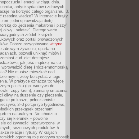
opoczucia i energii w ciągu dnia.
łonnika, antyoksydantów i zdrowych
acuje na korzyść całego organizmu. 3.
 rzetelną wiedzę? W internecie krąży
czeń: jedni sprowadzają dietę
rską do „jedzenia makaronu i pizzy”,
j oliwy i sałatek”. Dlatego warto
wiarygodnych źródeł: książek,
aukowych oraz portali prowadzonych
tyków. Dobrze przygotowana
witryna
o zdrowym żywieniu, oparta na
adaniach, pozwoli uniknąć mitów i
 zamiast cud–diet dostajesz
skazówki, jak jeść mądrzej na co
ak wprowadzić dietę śródziemnomorską
alia? Nie musisz mieszkać nad
ziemnym, żeby korzystać z tego
nia. W praktyce oznacza to: więcej
żdym posiłku (np. warzywa do
rówki, zupy krem), zamianę smażenia
ści oliwy na duszenie czy pieczenie,
ganie po kasze, pełnoziarniste
ieczywo, 2–3 porcje ryb tygodniowo,
słodkich przekąsek orzechami,
urtem naturalnym. Nie chodzi o
iczy się kierunek – powolne
 się od żywności przetworzonej w
alnych, sezonowych produktów. 5.
także relacje i rytuały W krajach
orskich ogromną rolę odgrywa sposób