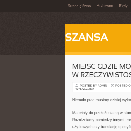
Archiwum
Strona główna
Błędy
SZANSA
MIEJSC GDZIE MO
W RZECZYWISTO
POSTED BY ADMIN
POSTED ON
WYŁĄCZONA
Niemało prac musimy dzisiaj wyk
Materiały do przełożenia są w stan
Rozróżniamy pomiędzy innymi transl
użytkowych czy translację specyf