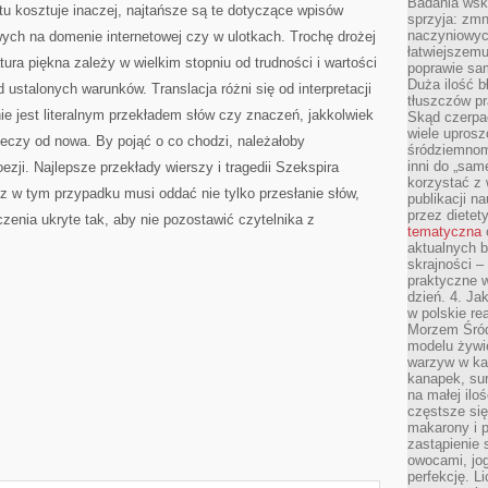
Badania wsk
tu kosztuje inaczej, najtańsze są te dotyczące wpisów
sprzyja: zmn
naczyniowych
ych na domenie internetowej czy w ulotkach. Trochę drożej
łatwiejszemu
tura piękna zależy w wielkim stopniu od trudności i wartości
poprawie sam
Duża ilość b
d ustalonych warunków. Translacja różni się od interpretacji
tłuszczów pr
 nie jest literalnym przekładem słów czy znaczeń, jakkolwiek
Skąd czerpać
wiele uprosz
zeczy od nowa. By pojąć o co chodzi, należałoby
śródziemnomo
inni do „same
zji. Najlepsze przekłady wierszy i tragedii Szekspira
korzystać z 
 w tym przypadku musi oddać nie tylko przesłanie słów,
publikacji n
przez diete
zenia ukryte tak, aby nie pozostawić czytelnika z
tematyczna
aktualnych b
skrajności –
praktyczne w
dzień. 4. J
w polskie re
Morzem Śród
modelu żywie
warzyw w ka
kanapek, su
na małej ilo
częstsze się
makarony i p
zastąpienie 
owocami, jog
perfekcję. L