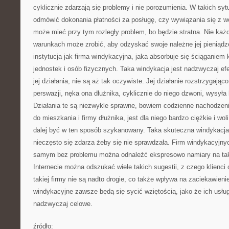
cyklicznie zdarzają się problemy i nie porozumienia. W takich sy
odmówić dokonania płatności za posługę, czy wywiązania się z w
może mieć przy tym rozległy problem, bo będzie stratna. Nie każd
warunkach może zrobić, aby odzyskać swoje należne jej pieniądze
instytucja jak firma windykacyjna, jaka absorbuje się ściąganiem 
jednostek i osób fizycznych. Taka windykacja jest nadzwyczaj e
jej działania, nie są aż tak oczywiste. Jej działanie rozstrzygając
perswazji, nęka ona dłużnika, cyklicznie do niego dzwoni, wysyła 
Działania te są niezwykle sprawne, bowiem codzienne nachodzeni
do mieszkania i firmy dłużnika, jest dla niego bardzo ciężkie i woli
dalej być w ten sposób szykanowany. Taka skuteczna windykacja
nieczęsto się zdarza żeby się nie sprawdzała. Firm windykacyjnyc
samym bez problemu można odnaleźć ekspresowo namiary na tak
Internecie można odszukać wiele takich sugestii, z czego klienci
takiej firmy nie są nadto drogie, co także wpływa na zaciekawieni
windykacyjne zawsze będą się sycić wziętością, jako że ich usług
nadzwyczaj celowe.
źródło: