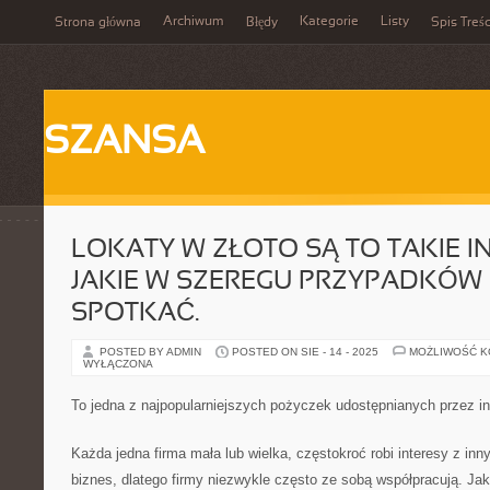
Archiwum
Kategorie
Listy
Strona główna
Błędy
Spis Treśc
SZANSA
LOKATY W ZŁOTO SĄ TO TAKIE I
JAKIE W SZEREGU PRZYPADKÓ
SPOTKAĆ.
POSTED BY ADMIN
POSTED ON SIE - 14 - 2025
MOŻLIWOŚĆ 
WYŁĄCZONA
To jedna z najpopularniejszych pożyczek udostępnianych przez in
Każda jedna firma mała lub wielka, częstokroć robi interesy z in
biznes, dlatego firmy niezwykle często ze sobą współpracują. Jakk