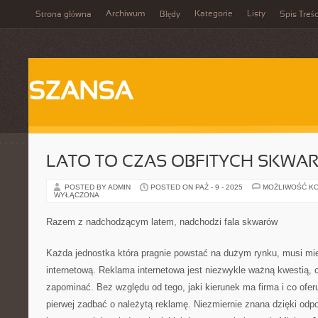
Archiwum
Kategorie
Listy
Strona główna
Błędy
Spis Treśc
SZANSA
LATO TO CZAS OBFITYCH SKWA
POSTED BY ADMIN
POSTED ON PAŹ - 9 - 2025
MOŻLIWOŚĆ K
WYŁĄCZONA
Razem z nadchodzącym latem, nadchodzi fala skwarów
Każda jednostka która pragnie powstać na dużym rynku, musi mi
internetową. Reklama internetowa jest niezwykle ważną kwestią, 
zapominać. Bez względu od tego, jaki kierunek ma firma i co of
pierwej zadbać o należytą reklamę. Niezmiernie znana dzięki odpo