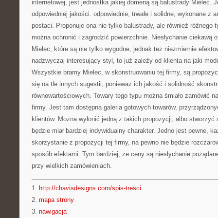
internetowej, jest jednostka jakiej domeną są balustrady Mielec. J
odpowiedniej jakości. odpowiednie, trwałe i solidne, wykonane z a
postaci. Proponuje ona nie tylko balustrady, ale również różnego t
można ochronić i zagrodzić powierzchnie. Niesłychanie ciekawą o
Mielec, które są nie tylko wygodne, jednak też niezmiernie efek
nadzwyczaj interesujący styl, to już zależy od klienta na jaki mod
Wszystkie bramy Mielec, w skonstruowaniu tej firmy, są propozyc
się na tle innych sugestii, ponieważ ich jakość i solidność skons
równowartościowych. Towary tego typu można śmiało zamówić na s
firmy. Jest tam dostępna galeria gotowych towarów, przyrządzony
klientów. Można wyłonić jedną z takich propozycji, albo stworzyć s
będzie miał bardziej indywidualny charakter. Jedno jest pewne, k
skorzystanie z propozycji tej firmy, na pewno nie będzie rozczar
sposób efektami. Tym bardziej, że ceny są niesłychanie pożądane 
przy wielkich zamówieniach.
1.
http://chavisdesigns.com/spis-tresci
2.
mapa strony
3.
nawigacja