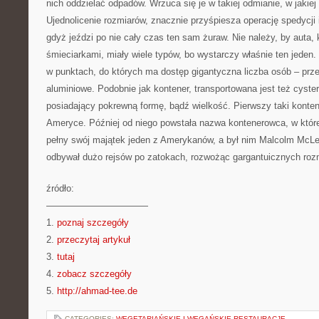
nich oddzielać odpadów. Wrzuca się je w takiej odmianie, w jakiej
Ujednolicenie rozmiarów, znacznie przyśpiesza operację spedycji
gdyż jeździ po nie cały czas ten sam żuraw. Nie należy, by auta
śmieciarkami, miały wiele typów, bo wystarczy właśnie ten jeden.
w punktach, do których ma dostęp gigantyczna liczba osób – przet
aluminiowe. Podobnie jak kontener, transportowana jest też cyster
posiadający pokrewną formę, bądź wielkość. Pierwszy taki konte
Ameryce. Później od niego powstała nazwa kontenerowca, w któ
pełny swój majątek jeden z Amerykanów, a był nim Malcolm McLean
odbywał dużo rejsów po zatokach, rozwożąc gargantuicznych rozm
źródło:
———————————
1.
poznaj szczegóły
2.
przeczytaj artykuł
3.
tutaj
4.
zobacz szczegóły
5.
http://ahmad-tee.de
CATEGORIES:
WEGETARIAŃSKIE I WEGAŃSKIE RESTAURACJE