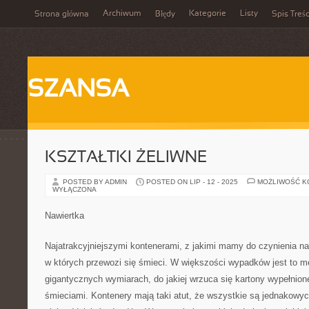
Archiwum
Kategorie
Listy
Strona główna
Błędy
Spis Treśc
SZANSA
KSZTAŁTKI ŻELIWNE
POSTED BY ADMIN
POSTED ON LIP - 12 - 2025
MOŻLIWOŚĆ 
WYŁĄCZONA
Nawiertka
Najatrakcyjniejszymi kontenerami, z jakimi mamy do czynienia na
w których przewozi się śmieci. W większości wypadków jest to m
gigantycznych wymiarach, do jakiej wrzuca się kartony wypełnio
śmieciami. Kontenery mają taki atut, że wszystkie są jednakowy