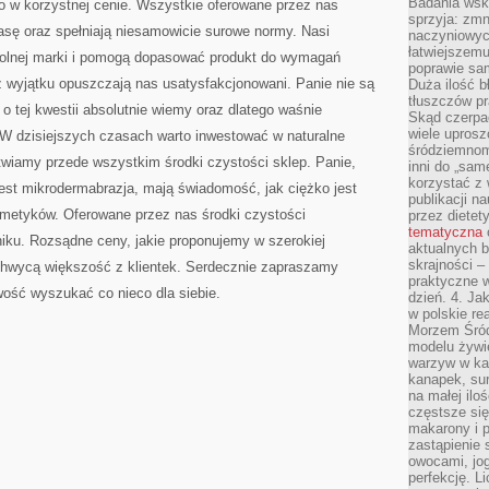
Badania wsk
o w korzystnej cenie. Wszystkie oferowane przez nas
sprzyja: zmn
asę oraz spełniają niesamowicie surowe normy. Nasi
naczyniowych
łatwiejszemu
owolnej marki i pomogą dopasować produkt do wymagań
poprawie sam
z wyjątku opuszczają nas usatysfakcjonowani. Panie nie są
Duża ilość b
tłuszczów pr
 tej kwestii absolutnie wiemy oraz dlatego waśnie
Skąd czerpać
wiele uprosz
W dzisiejszych czasach warto inwestować w naturalne
śródziemnomo
stwiamy przede wszystkim środki czystości sklep. Panie,
inni do „same
korzystać z 
 jest mikrodermabrazja, mają świadomość, jak ciężko jest
publikacji n
metyków. Oferowane przez nas środki czystości
przez diete
tematyczna
niku. Rozsądne ceny, jakie proponujemy w szerokiej
aktualnych b
skrajności –
chwycą większość z klientek. Serdecznie zapraszamy
praktyczne w
wość wyszukać co nieco dla siebie.
dzień. 4. J
w polskie re
Morzem Śród
modelu żywie
warzyw w ka
kanapek, su
na małej ilo
częstsze się
makarony i p
zastąpienie 
owocami, jog
perfekcję. L