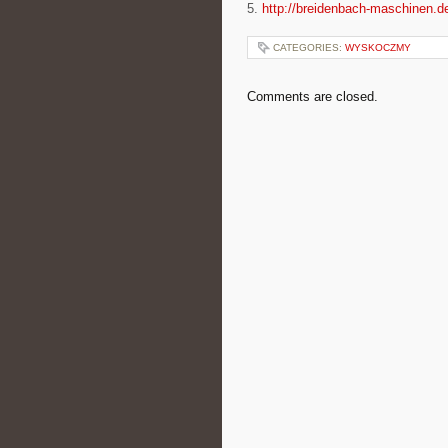
5.
http://breidenbach-maschinen.d
CATEGORIES:
WYSKOCZMY
Comments are closed.