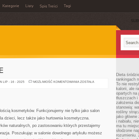
Kategorie
Listy
Tagi
Spis Treści
SUB
E
Dieta śródzi
rankingach 
KSIĘGI
LIP - 16 - 2025
MOŻLIWOŚĆ KOMENTOWANIA
ZOSTAŁA
To nie restry
WIECZYSTE
kalorii, ale
opartych na 
tłuszczach 
założenia di
stanowią: wa
lością kosmetyków. Funkcjonujemy nie tylko jako salon
rośliny strąc
jako główne 
la dzieci, lecz także jako hurtownia kosmetyczna.
i nabiału, n
ków naturalnych, po zastosowaniu których przestajemy
ma tu miejs
słodzone nap
razja. Poszukując w salonie dowolnego artykułu możesz
rozumieniu. 