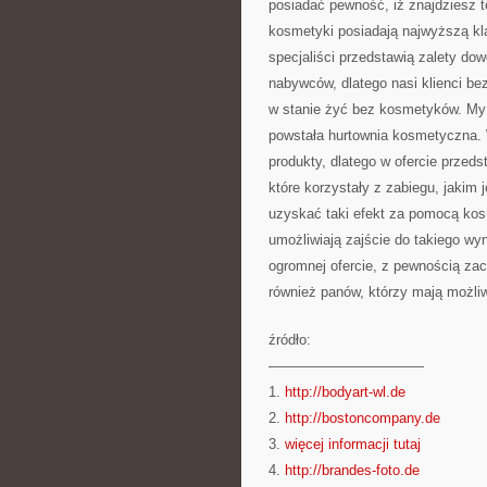
posiadać pewność, iż znajdziesz t
kosmetyki posiadają najwyższą kl
specjaliści przedstawią zalety d
nabywców, dlatego nasi klienci be
w stanie żyć bez kosmetyków. My o
powstała hurtownia kosmetyczna. 
produkty, dlatego w ofercie przed
które korzystały z zabiegu, jakim
uzyskać taki efekt za pomocą kos
umożliwiają zajście do takiego wy
ogromnej ofercie, z pewnością za
również panów, którzy mają możli
źródło:
———————————
1.
http://bodyart-wl.de
2.
http://bostoncompany.de
3.
więcej informacji tutaj
4.
http://brandes-foto.de