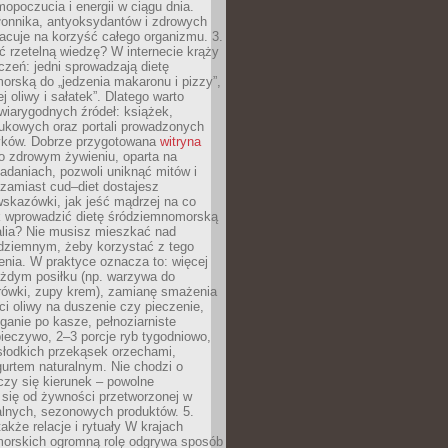
opoczucia i energii w ciągu dnia.
łonnika, antyoksydantów i zdrowych
acuje na korzyść całego organizmu. 3.
 rzetelną wiedzę? W internecie krąży
czeń: jedni sprowadzają dietę
rską do „jedzenia makaronu i pizzy”,
j oliwy i sałatek”. Dlatego warto
wiarygodnych źródeł: książek,
aukowych oraz portali prowadzonych
tyków. Dobrze przygotowana
witryna
o zdrowym żywieniu, oparta na
adaniach, pozwoli uniknąć mitów i
 zamiast cud–diet dostajesz
skazówki, jak jeść mądrzej na co
ak wprowadzić dietę śródziemnomorską
alia? Nie musisz mieszkać nad
ziemnym, żeby korzystać z tego
nia. W praktyce oznacza to: więcej
żdym posiłku (np. warzywa do
rówki, zupy krem), zamianę smażenia
ści oliwy na duszenie czy pieczenie,
ganie po kasze, pełnoziarniste
ieczywo, 2–3 porcje ryb tygodniowo,
słodkich przekąsek orzechami,
urtem naturalnym. Nie chodzi o
iczy się kierunek – powolne
 się od żywności przetworzonej w
alnych, sezonowych produktów. 5.
także relacje i rytuały W krajach
orskich ogromną rolę odgrywa sposób