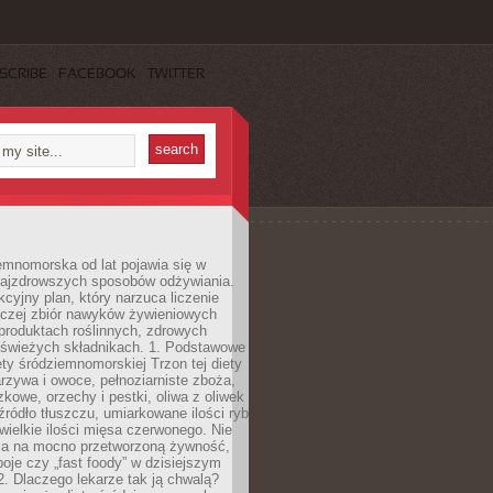
SCRIBE
FACEBOOK
TWITTER
emnomorska od lat pojawia się w
najzdrowszych sposobów odżywiania.
kcyjny plan, który narzuca liczenie
 raczej zbiór nawyków żywieniowych
produktach roślinnych, zdrowych
i świeżych składnikach. 1. Podstawowe
ety śródziemnomorskiej Trzon tej diety
rzywa i owoce, pełnoziarniste zboża,
zkowe, orzechy i pestki, oliwa z oliwek
źródło tłuszczu, umiarkowane ilości ryb
iewielkie ilości mięsa czerwonego. Nie
ca na mocno przetworzoną żywność,
oje czy „fast foody” w dzisiejszym
2. Dlaczego lekarze tak ją chwalą?