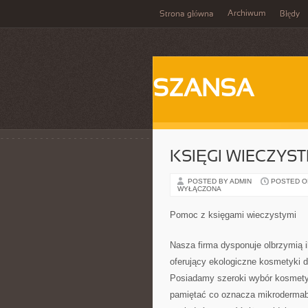
Archiwum
Strona główna
Błędy
SZANSA
KSIĘGI WIECZYST
POSTED BY ADMIN
POSTED ON 
WYŁĄCZONA
Pomoc z księgami wieczystymi
Nasza firma dysponuje olbrzymią i
oferujący ekologiczne kosmetyki d
Posiadamy szeroki wybór kosmety
pamiętać co oznacza mikrodermab