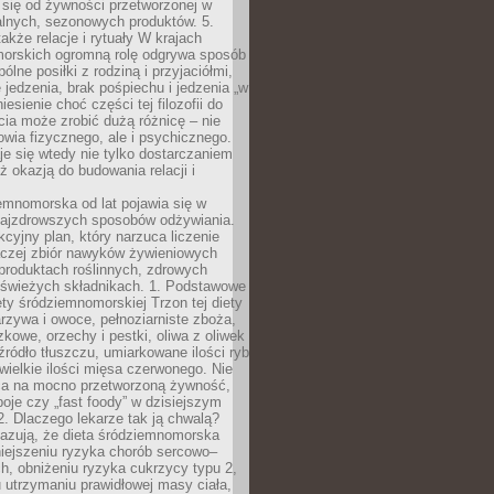
 się od żywności przetworzonej w
alnych, sezonowych produktów. 5.
także relacje i rytuały W krajach
orskich ogromną rolę odgrywa sposób
ólne posiłki z rodziną i przyjaciółmi,
 jedzenia, brak pośpiechu i jedzenia „w
iesienie choć części tej filozofii do
ia może zrobić dużą różnicę – nie
rowia fizycznego, ale i psychicznego.
je się wtedy nie tylko dostarczaniem
też okazją do budowania relacji i
emnomorska od lat pojawia się w
najzdrowszych sposobów odżywiania.
kcyjny plan, który narzuca liczenie
 raczej zbiór nawyków żywieniowych
produktach roślinnych, zdrowych
i świeżych składnikach. 1. Podstawowe
ety śródziemnomorskiej Trzon tej diety
rzywa i owoce, pełnoziarniste zboża,
zkowe, orzechy i pestki, oliwa z oliwek
źródło tłuszczu, umiarkowane ilości ryb
iewielkie ilości mięsa czerwonego. Nie
ca na mocno przetworzoną żywność,
oje czy „fast foody” w dzisiejszym
2. Dlaczego lekarze tak ją chwalą?
azują, że dieta śródziemnomorska
iejszeniu ryzyka chorób sercowo–
, obniżeniu ryzyka cukrzycy typu 2,
 utrzymaniu prawidłowej masy ciała,