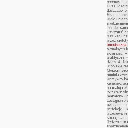
poprawie sam
Duża ilość b
tłuszczów pr
Skąd czerpać
wiele uprosz
śródziemnomo
inni do „same
korzystać z 
publikacji n
przez diete
tematyczna
aktualnych b
skrajności –
praktyczne w
dzień. 4. J
w polskie re
Morzem Śród
modelu żywie
warzyw w ka
kanapek, su
na małej ilo
częstsze się
makarony i p
zastąpienie 
owocami, jog
perfekcję. L
przesuwanie
stronę natur
Jedzenie to 
śródziemnom