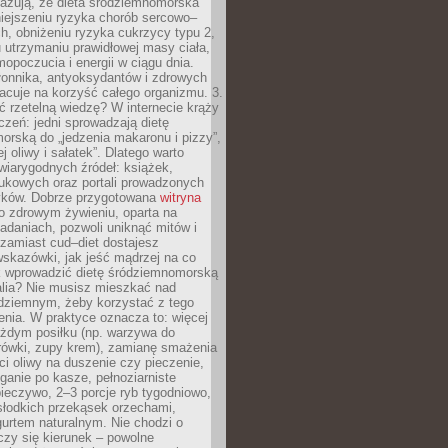
azują, że dieta śródziemnomorska
iejszeniu ryzyka chorób sercowo–
, obniżeniu ryzyka cukrzycy typu 2,
 utrzymaniu prawidłowej masy ciała,
opoczucia i energii w ciągu dnia.
łonnika, antyoksydantów i zdrowych
acuje na korzyść całego organizmu. 3.
 rzetelną wiedzę? W internecie krąży
czeń: jedni sprowadzają dietę
rską do „jedzenia makaronu i pizzy”,
j oliwy i sałatek”. Dlatego warto
wiarygodnych źródeł: książek,
aukowych oraz portali prowadzonych
tyków. Dobrze przygotowana
witryna
o zdrowym żywieniu, oparta na
adaniach, pozwoli uniknąć mitów i
 zamiast cud–diet dostajesz
skazówki, jak jeść mądrzej na co
ak wprowadzić dietę śródziemnomorską
alia? Nie musisz mieszkać nad
ziemnym, żeby korzystać z tego
nia. W praktyce oznacza to: więcej
żdym posiłku (np. warzywa do
rówki, zupy krem), zamianę smażenia
ści oliwy na duszenie czy pieczenie,
ganie po kasze, pełnoziarniste
ieczywo, 2–3 porcje ryb tygodniowo,
słodkich przekąsek orzechami,
urtem naturalnym. Nie chodzi o
iczy się kierunek – powolne