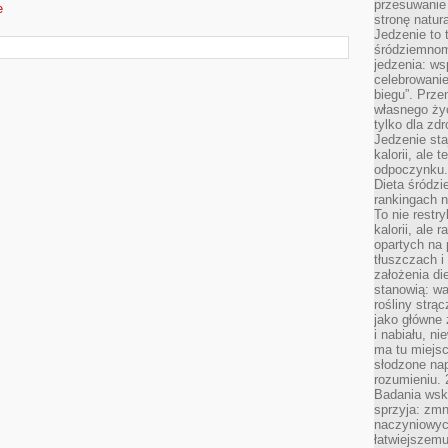
przesuwanie
e
stronę natur
Jedzenie to 
śródziemnom
jedzenia: wsp
celebrowanie
biegu”. Przen
własnego życ
tylko dla zd
Jedzenie sta
kalorii, ale 
odpoczynku.
Dieta śródzi
rankingach 
To nie restry
kalorii, ale
opartych na 
tłuszczach 
założenia di
stanowią: wa
rośliny strąc
jako główne 
i nabiału, n
ma tu miejs
słodzone nap
rozumieniu. 
Badania wsk
sprzyja: zmn
naczyniowych
łatwiejszemu