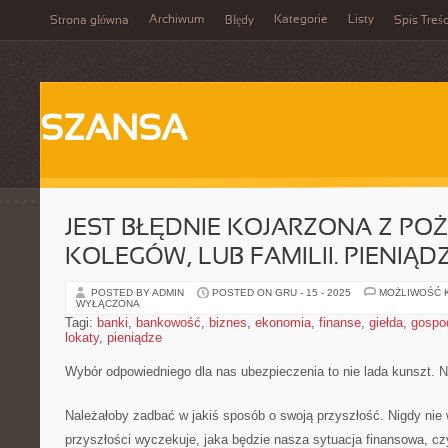
Archiwum
Kategorie
Listy
Strona główna
Błędy
Spis Treśc
SZANSA
JEST BŁĘDNIE KOJARZONA Z PO
KOLEGÓW, LUB FAMILII. PIENIĄD
POSTED BY ADMIN
POSTED ON GRU - 15 - 2025
MOŻLIWOŚĆ 
WYŁĄCZONA
Tagi:
banki
,
bankowość
,
biznes
,
ekonomia
,
finanse
,
giełda
,
gospo
lokaty
,
pieniądze
Wybór odpowiedniego dla nas ubezpieczenia to nie lada kunszt. N
Należałoby zadbać w jakiś sposób o swoją przyszłość. Nigdy nie
przyszłości wyczekuje, jaka będzie nasza sytuacja finansowa, cz