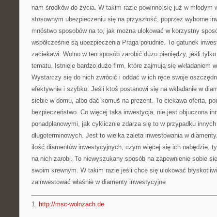
nam środków do życia. W takim razie powinno się już w młodym 
stosownym ubezpieczeniu się na przyszłość, poprzez wyborne inw
mnóstwo sposobów na to, jak można ulokować w korzystny spos
współcześnie są ubezpieczenia Praga południe. To gatunek inwest
zaciekawi. Wolno w ten sposób zarobić dużo pieniędzy, jeśli tylko
tematu. Istnieje bardzo dużo firm, które zajmują się wkładaniem w
Wystarczy się do nich zwrócić i oddać w ich ręce swoje oszczęd
efektywnie i szybko. Jeśli ktoś postanowi się na wkładanie w dia
siebie w domu, albo dać komuś na prezent. To ciekawa oferta, p
bezpieczeństwo. Co więcej taka inwestycja, nie jest objuczona i
ponadplanowymi, jak cyklicznie zdarza się to w przypadku innych 
długoterminowych. Jest to wielka zaleta inwestowania w diamen
ilość diamentów inwestycyjnych, czym więcej się ich nabędzie, ty
na nich zarobi. To niewyszukany sposób na zapewnienie sobie siel
swoim krewnym. W takim razie jeśli chce się ulokować błyskotliwi
zainwestować właśnie w diamenty inwestycyjne
1.
http://msc-wolnzach.de