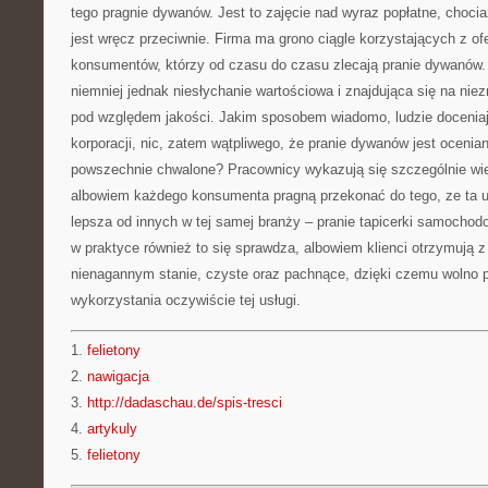
tego pragnie dywanów. Jest to zajęcie nad wyraz popłatne, choc
jest wręcz przeciwnie. Firma ma grono ciągle korzystających z ofe
konsumentów, którzy od czasu do czasu zlecają pranie dywanów. J
niemniej jednak niesłychanie wartościowa i znajdująca się na ni
pod względem jakości. Jakim sposobem wiadomo, ludzie doceniaj
korporacji, nic, zatem wątpliwego, że pranie dywanów jest oceni
powszechnie chwalone? Pracownicy wykazują się szczególnie w
albowiem każdego konsumenta pragną przekonać do tego, ze ta u
lepsza od innych w tej samej branży – pranie tapicerki samochod
w praktyce również to się sprawdza, albowiem klienci otrzymują
nienagannym stanie, czyste oraz pachnące, dzięki czemu wolno 
wykorzystania oczywiście tej usługi.
1.
felietony
2.
nawigacja
3.
http://dadaschau.de/spis-tresci
4.
artykuly
5.
felietony