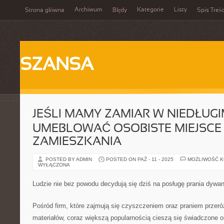
Archiwum
Kategorie
Listy
Strona główna
Błędy
Spis Treśc
SZANSA
JEŚLI MAMY ZAMIAR W NIEDŁUG
UMEBLOWAĆ OSOBISTE MIEJSCE
ZAMIESZKANIA
POSTED BY ADMIN
POSTED ON PAŹ - 11 - 2025
MOŻLIWOŚĆ 
WYŁĄCZONA
Ludzie nie bez powodu decydują się dziś na posługę prania dywa
Pośród firm, które zajmują się czyszczeniem oraz praniem przer
materiałów, coraz większą popularnością cieszą się świadczone o