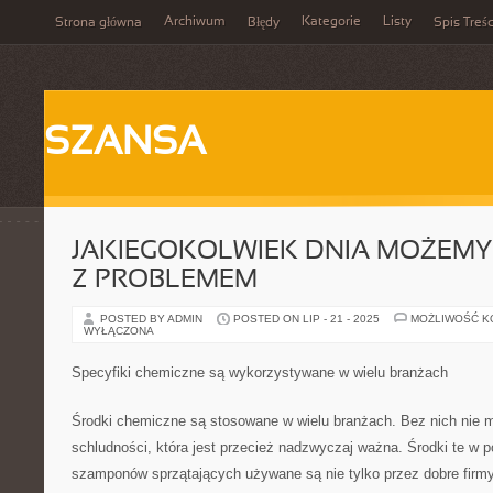
Archiwum
Kategorie
Listy
Strona główna
Błędy
Spis Treśc
SZANSA
JAKIEGOKOLWIEK DNIA MOŻEMY
Z PROBLEMEM
POSTED BY ADMIN
POSTED ON LIP - 21 - 2025
MOŻLIWOŚĆ 
WYŁĄCZONA
Specyfiki chemiczne są wykorzystywane w wielu branżach
Środki chemiczne są stosowane w wielu branżach. Bez nich nie 
schludności, która jest przecież nadzwyczaj ważna. Środki te w p
szamponów sprzątających używane są nie tylko przez dobre firmy