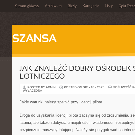
Archiwum
Kategorie
Listy
Strona główna
Błędy
Spis Treśc
SZANSA
JAK ZNALEŹĆ DOBRY OŚRODEK 
LOTNICZEGO
POSTED BY ADMIN
POSTED ON SIE - 18 - 2025
MOŻLIWOŚĆ 
WYŁĄCZONA
Jakie warunki należy spełnić przy licencji pilota
Droga do uzyskania licencji pilota zaczyna się od zrozumienia, ż
latania, ale także zdobycia umiejętności i wiadomości niezbędny
bezpiecznie maszyny latającej. Należy się przygotować na inte