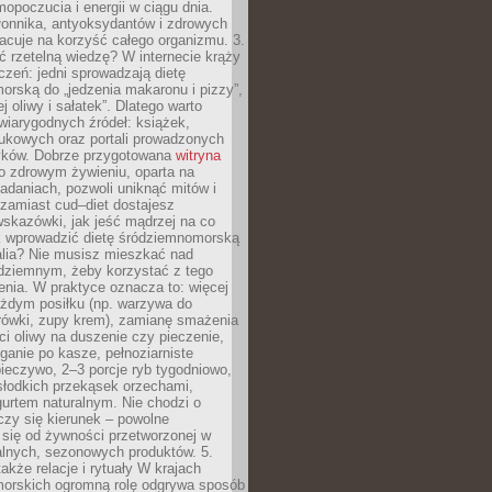
opoczucia i energii w ciągu dnia.
łonnika, antyoksydantów i zdrowych
acuje na korzyść całego organizmu. 3.
 rzetelną wiedzę? W internecie krąży
czeń: jedni sprowadzają dietę
rską do „jedzenia makaronu i pizzy”,
j oliwy i sałatek”. Dlatego warto
wiarygodnych źródeł: książek,
aukowych oraz portali prowadzonych
tyków. Dobrze przygotowana
witryna
o zdrowym żywieniu, oparta na
adaniach, pozwoli uniknąć mitów i
 zamiast cud–diet dostajesz
skazówki, jak jeść mądrzej na co
ak wprowadzić dietę śródziemnomorską
alia? Nie musisz mieszkać nad
ziemnym, żeby korzystać z tego
nia. W praktyce oznacza to: więcej
żdym posiłku (np. warzywa do
rówki, zupy krem), zamianę smażenia
ści oliwy na duszenie czy pieczenie,
ganie po kasze, pełnoziarniste
ieczywo, 2–3 porcje ryb tygodniowo,
słodkich przekąsek orzechami,
urtem naturalnym. Nie chodzi o
iczy się kierunek – powolne
 się od żywności przetworzonej w
alnych, sezonowych produktów. 5.
także relacje i rytuały W krajach
orskich ogromną rolę odgrywa sposób