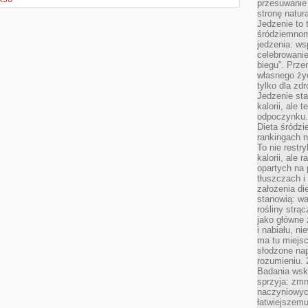
przesuwanie
stronę natur
Jedzenie to 
śródziemnom
jedzenia: wsp
celebrowanie
biegu”. Przen
własnego życ
tylko dla zd
Jedzenie sta
kalorii, ale 
odpoczynku.
Dieta śródzi
rankingach 
To nie restry
kalorii, ale
opartych na 
tłuszczach 
założenia di
stanowią: wa
rośliny strąc
jako główne 
i nabiału, n
ma tu miejs
słodzone nap
rozumieniu. 
Badania wsk
sprzyja: zmn
naczyniowych
łatwiejszemu