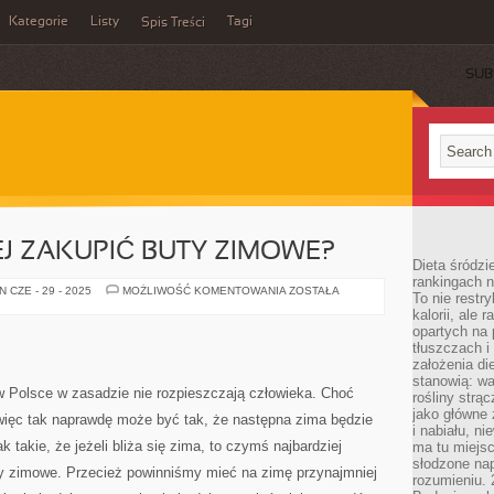
Kategorie
Listy
Tagi
Spis Treści
SUB
EJ ZAKUPIĆ BUTY ZIMOWE?
Dieta śródzi
rankingach 
JAK
 CZE - 29 - 2025
MOŻLIWOŚĆ KOMENTOWANIA
ZOSTAŁA
To nie restry
SPORO
kalorii, ale
TANIEJ
ZAKUPIĆ
opartych na 
BUTY
tłuszczach 
ZIMOWE?
założenia di
stanowią: wa
 Polsce w zasadzie nie rozpieszczają człowieka. Choć
rośliny strąc
jako główne 
więc tak naprawdę może być tak, że następna zima będzie
i nabiału, n
k takie, że jeżeli bliża się zima, to czymś najbardziej
ma tu miejs
słodzone nap
y zimowe. Przecież powinniśmy mieć na zimę przynajmniej
rozumieniu. 