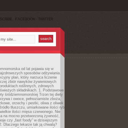
SCRIBE
FACEBOOK
TWITTER
emnomorska od lat pojawia się w
najzdrowszych sposobów odżywiania.
kcyjny plan, który narzuca liczenie
 raczej zbiór nawyków żywieniowych
produktach roślinnych, zdrowych
i świeżych składnikach. 1. Podstawowe
ety śródziemnomorskiej Trzon tej diety
rzywa i owoce, pełnoziarniste zboża,
zkowe, orzechy i pestki, oliwa z oliwek
źródło tłuszczu, umiarkowane ilości ryb
iewielkie ilości mięsa czerwonego. Nie
ca na mocno przetworzoną żywność,
oje czy „fast foody” w dzisiejszym
2. Dlaczego lekarze tak ją chwalą?