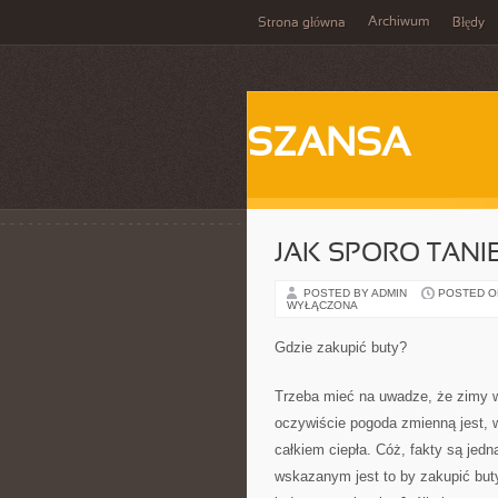
Archiwum
Strona główna
Błędy
SZANSA
JAK SPORO TANI
POSTED BY ADMIN
POSTED ON
WYŁĄCZONA
Gdzie zakupić buty?
Trzeba mieć na uwadze, że zimy w
oczywiście pogoda zmienną jest, 
całkiem ciepła. Cóż, fakty są jedna
wskazanym jest to by zakupić but