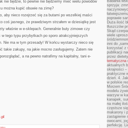
Badania wsk
 tak nie będzie, to pewnie nie będziemy mieć wielu powodów
sprzyja: zmn
cu można kupić obuwie na zimę?
naczyniowych
łatwiejszemu
, aby nieco rozejrzeć się za butami po wszelkiej maści
poprawie sam
o coś jasnego, że prawdziwym strzałem w dziesiątkę jest
Duża ilość b
tłuszczów pr
szty właśnie w e-sklepach. Generalnie buty zimowe czy
Skąd czerpać
wiele uprosz
 tego typu przybytkach po sporo atrakcyjniejszych
śródziemnomo
ch. Nie ma w tym przesady! W końcu wystarczy nieco się
inni do „same
korzystać z 
ić takie zakupy, na jakie mocno zasługujemy. Zatem nie
publikacji n
 porozglądać, a na pewno natrafimy na kapitalny, tani e-
przez diete
tematyczna
aktualnych b
skrajności –
praktyczne w
dzień. 4. J
w polskie re
Morzem Śród
modelu żywie
warzyw w ka
kanapek, su
na małej ilo
częstsze się
makarony i p
zastąpienie 
.pl
owocami, jog
perfekcję. L
KSU