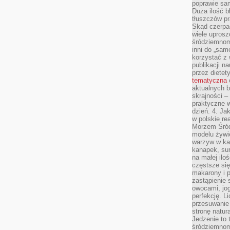
poprawie sam
Duża ilość b
tłuszczów pr
Skąd czerpać
wiele uprosz
śródziemnomo
inni do „same
korzystać z 
publikacji n
przez diete
tematyczna
aktualnych b
skrajności –
praktyczne w
dzień. 4. J
w polskie re
Morzem Śród
modelu żywie
warzyw w ka
kanapek, su
na małej ilo
częstsze się
makarony i p
zastąpienie 
owocami, jog
perfekcję. L
przesuwanie
stronę natur
Jedzenie to 
śródziemnom