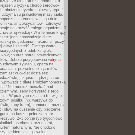
azują, że dieta śródziemnomorska
iejszeniu ryzyka chorób sercowo–
, obniżeniu ryzyka cukrzycy typu 2,
 utrzymaniu prawidłowej masy ciała,
opoczucia i energii w ciągu dnia.
łonnika, antyoksydantów i zdrowych
acuje na korzyść całego organizmu. 3.
 rzetelną wiedzę? W internecie krąży
czeń: jedni sprowadzają dietę
rską do „jedzenia makaronu i pizzy”,
j oliwy i sałatek”. Dlatego warto
wiarygodnych źródeł: książek,
aukowych oraz portali prowadzonych
tyków. Dobrze przygotowana
witryna
o zdrowym żywieniu, oparta na
adaniach, pozwoli uniknąć mitów i
 zamiast cud–diet dostajesz
skazówki, jak jeść mądrzej na co
ak wprowadzić dietę śródziemnomorską
alia? Nie musisz mieszkać nad
ziemnym, żeby korzystać z tego
nia. W praktyce oznacza to: więcej
żdym posiłku (np. warzywa do
rówki, zupy krem), zamianę smażenia
ści oliwy na duszenie czy pieczenie,
ganie po kasze, pełnoziarniste
ieczywo, 2–3 porcje ryb tygodniowo,
słodkich przekąsek orzechami,
urtem naturalnym. Nie chodzi o
iczy się kierunek – powolne