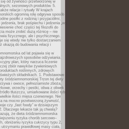
 się od żywności przetworzonej w
alnych, sezonowych produktów. 5.
także relacje i rytuały W krajach
orskich ogromną rolę odgrywa sposób
ólne posiłki z rodziną i przyjaciółmi,
 jedzenia, brak pośpiechu i jedzenia „w
iesienie choć części tej filozofii do
ia może zrobić dużą różnicę – nie
rowia fizycznego, ale i psychicznego.
je się wtedy nie tylko dostarczaniem
też okazją do budowania relacji i
emnomorska od lat pojawia się w
najzdrowszych sposobów odżywiania.
kcyjny plan, który narzuca liczenie
 raczej zbiór nawyków żywieniowych
produktach roślinnych, zdrowych
i świeżych składnikach. 1. Podstawowe
ety śródziemnomorskiej Trzon tej diety
rzywa i owoce, pełnoziarniste zboża,
zkowe, orzechy i pestki, oliwa z oliwek
źródło tłuszczu, umiarkowane ilości ryb
iewielkie ilości mięsa czerwonego. Nie
ca na mocno przetworzoną żywność,
oje czy „fast foody” w dzisiejszym
2. Dlaczego lekarze tak ją chwalą?
azują, że dieta śródziemnomorska
iejszeniu ryzyka chorób sercowo–
, obniżeniu ryzyka cukrzycy typu 2,
 utrzymaniu prawidłowej masy ciała,