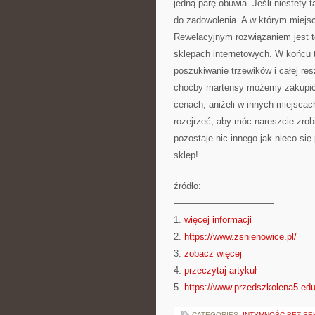
jedną parę obuwia. Jeśli niestety
do zadowolenia. A w którym miejs
Rewelacyjnym rozwiązaniem jest to
sklepach internetowych. W końcu t
poszukiwanie trzewików i całej re
choćby martensy możemy zakupić w
cenach, aniżeli w innych miejsca
rozejrzeć, aby móc nareszcie zrob
pozostaje nic innego jak nieco się
sklep!
źródło:
———————————
1.
więcej informacji
2.
https://www.zsnienowice.pl/
3.
zobacz więcej
4.
przeczytaj artykuł
5.
https://www.przedszkolena5.edu
CATEGORIES:
INTYMNOŚĆ BEZ SE